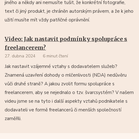
jiného a někdy ani nemusíte tušit, že konkrétní fotografie,
text či jiný produkt, je chráněn autorským právem, a že k jeho
užití musíte mít vždy patřičné oprávnění.
Video: Jak nastavit podmínky spolupráce s
freelancerem?
27. dubna 2024
6 minut čtení
Jak nastavit vzájemné vztahy s dodavatelem služeb?
Znamená uzavření dohody o mlčenlivosti (NDA) nedůvěru
vůči druhé straně? A jakou zvolit formu spolupráce s
freelancerem, aby se nejednalo o tzv. švarcsystém? V našem
videu jsme se na tyto i další aspekty vztahů podnikatele s
dodavateli ve formě freelancerů či menších společností
zaměřili.