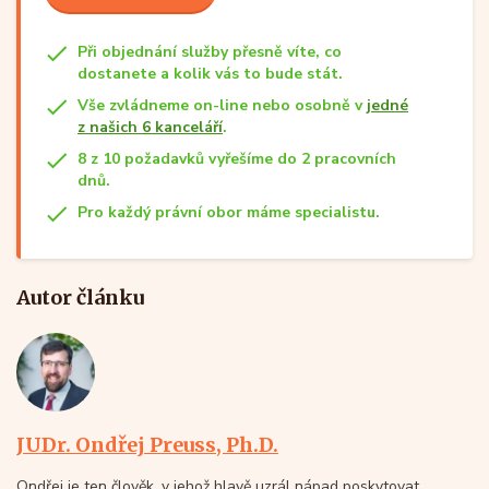
Při objednání služby přesně víte, co
dostanete a kolik vás to bude stát.
Vše zvládneme on-line nebo osobně v
jedné
z našich 6 kanceláří
.
8 z 10 požadavků vyřešíme do 2 pracovních
dnů.
Pro každý právní obor máme specialistu.
Autor článku
JUDr. Ondřej Preuss, Ph.D.
Ondřej je ten člověk, v jehož hlavě uzrál nápad poskytovat