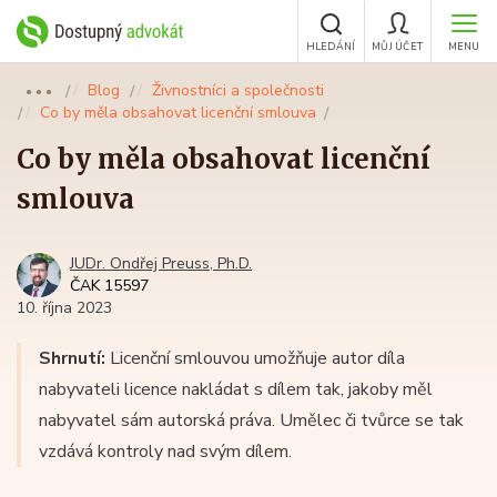
HLEDÁNÍ
MŮJ ÚČET
MENU
Blog
Živnostníci a společnosti
●●●
Co by měla obsahovat licenční smlouva
Co by měla obsahovat licenční
smlouva
JUDr. Ondřej Preuss, Ph.D.
ČAK 15597
10. října 2023
Shrnutí:
Licenční smlouvou umožňuje autor díla
nabyvateli licence nakládat s dílem tak, jakoby měl
nabyvatel sám autorská práva. Umělec či tvůrce se tak
vzdává kontroly nad svým dílem.