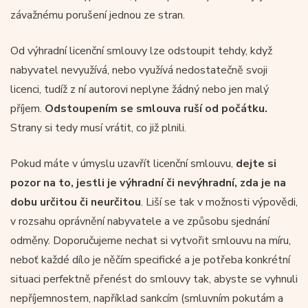
závažnému porušení jednou ze stran.
Od výhradní licenční smlouvy lze odstoupit tehdy, když
nabyvatel nevyužívá, nebo využívá nedostatečně svoji
licenci, tudíž z ní autorovi neplyne žádný nebo jen malý
příjem.
Odstoupením se smlouva ruší od počátku.
Strany si tedy musí vrátit, co již plnili.
Pokud máte v úmyslu uzavřít licenční smlouvu,
dejte si
pozor na to, jestli je výhradní či nevýhradní, zda je na
dobu určitou či neurčitou
. Liší se tak v možnosti výpovědi,
v rozsahu oprávnění nabyvatele a ve způsobu sjednání
odměny. Doporučujeme nechat si vytvořit smlouvu na míru,
neboť každé dílo je něčím specifické a je potřeba konkrétní
situaci perfektně přenést do smlouvy tak, abyste se vyhnuli
nepříjemnostem, například sankcím (smluvním pokutám a