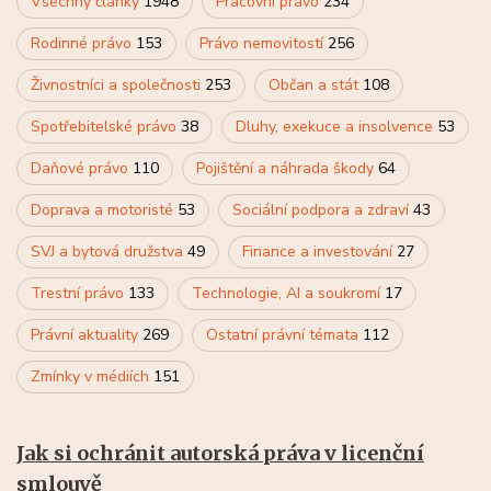
Všechny články
1948
Pracovní právo
234
Rodinné právo
153
Právo nemovitostí
256
Živnostníci a společnosti
253
Občan a stát
108
Spotřebitelské právo
38
Dluhy, exekuce a insolvence
53
Daňové právo
110
Pojištění a náhrada škody
64
Doprava a motoristé
53
Sociální podpora a zdraví
43
SVJ a bytová družstva
49
Finance a investování
27
Trestní právo
133
Technologie, AI a soukromí
17
Právní aktuality
269
Ostatní právní témata
112
Zmínky v médiích
151
Jak si ochránit autorská práva v licenční
smlouvě