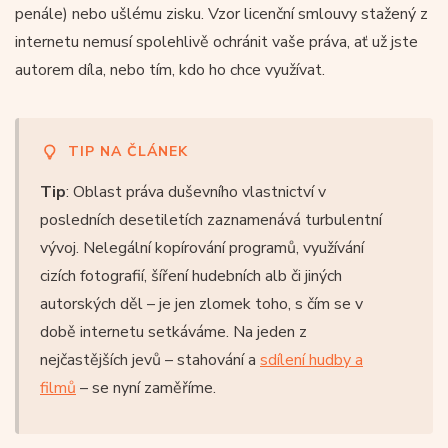
penále) nebo ušlému zisku. Vzor licenční smlouvy stažený z
internetu nemusí spolehlivě ochránit vaše práva, ať už jste
autorem díla, nebo tím, kdo ho chce využívat.
TIP NA ČLÁNEK
Tip
: Oblast práva duševního vlastnictví v
posledních desetiletích zaznamenává turbulentní
vývoj. Nelegální kopírování programů, využívání
cizích fotografií, šíření hudebních alb či jiných
autorských děl – je jen zlomek toho, s čím se v
době internetu setkáváme. Na jeden z
nejčastějších jevů – stahování a
sdílení hudby a
filmů
– se nyní zaměříme.