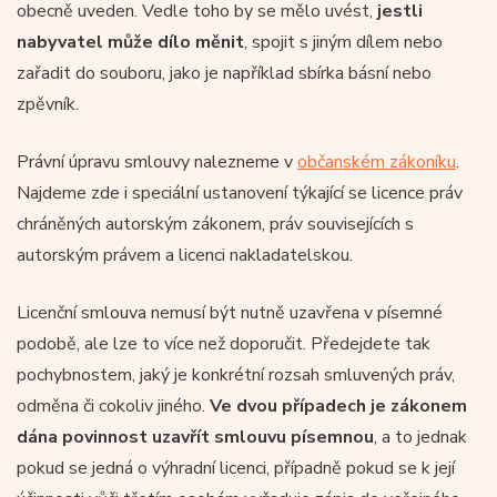
obecně uveden. Vedle toho by se mělo uvést,
jestli
nabyvatel může dílo měnit
, spojit s jiným dílem nebo
zařadit do souboru, jako je například sbírka básní nebo
zpěvník.
Právní úpravu smlouvy nalezneme v
občanském zákoníku
.
Najdeme zde i speciální ustanovení týkající se licence práv
chráněných autorským zákonem, práv souvisejících s
autorským právem a licenci nakladatelskou.
Licenční smlouva nemusí být nutně uzavřena v písemné
podobě, ale lze to více než doporučit. Předejdete tak
pochybnostem, jaký je konkrétní rozsah smluvených práv,
odměna či cokoliv jiného.
Ve dvou případech je zákonem
dána povinnost uzavřít smlouvu písemnou
, a to jednak
pokud se jedná o výhradní licenci, případně pokud se k její