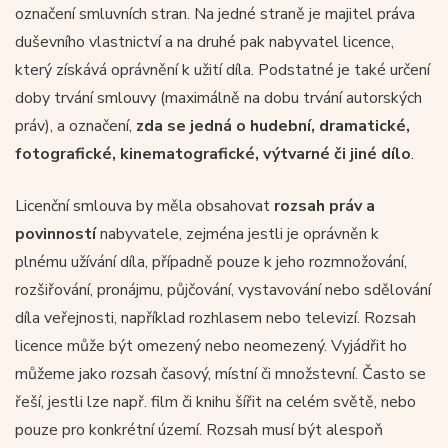
označení smluvních stran. Na jedné straně je majitel práva
duševního vlastnictví a na druhé pak nabyvatel licence,
který získává oprávnění k užití díla. Podstatné je také určení
doby trvání smlouvy (maximálně na dobu trvání autorských
práv), a označení,
zda se jedná o hudební, dramatické,
fotografické, kinematografické, výtvarné či jiné dílo
.
Licenční smlouva by měla obsahovat
rozsah práv a
povinností
nabyvatele, zejména jestli je oprávněn k
plnému užívání díla, případně pouze k jeho rozmnožování,
rozšiřování, pronájmu, půjčování, vystavování nebo sdělování
díla veřejnosti, například rozhlasem nebo televizí. Rozsah
licence může být omezený nebo neomezený. Vyjádřit ho
můžeme jako rozsah časový, místní či množstevní. Často se
řeší, jestli lze např. film či knihu šířit na celém světě, nebo
pouze pro konkrétní území. Rozsah musí být alespoň