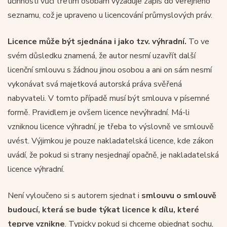
účinnosti vůči třetím osobám vyžaduje zápis do veřejného
seznamu, což je upraveno u licencování průmyslových práv.
Licence může být sjednána i jako tzv. výhradní.
To ve
svém důsledku znamená, že autor nesmí uzavřít další
licenční smlouvu s žádnou jinou osobou a ani on sám nesmí
vykonávat svá majetková autorská práva svěřená
nabyvateli. V tomto případě musí být smlouva v písemné
formě. Pravidlem je ovšem licence nevýhradní. Má-li
vzniknou licence výhradní, je třeba to výslovně ve smlouvě
uvést. Výjimkou je pouze nakladatelská licence, kde zákon
uvádí, že pokud si strany nesjednají opačně, je nakladatelská
licence výhradní.
Není vyloučeno si s autorem sjednat i
smlouvu o smlouvě
budoucí, která se bude týkat licence k dílu, které
teprve vznikne
. Typicky pokud si chceme objednat sochu,