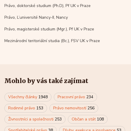
Právo, doktorské studium (Ph.D), Pf UK v Praze
Právo, L’université Nancy-II, Nancy
Právo, magisterské studium (Mgr.), Pf UK v Praze
Mezinárodní teritoriální studia (Bc.), FSV UK v Praze
Mohlo by vás také zajímat
Všechny články
1948
Pracovní právo
234
Rodinné právo
153
Právo nemovitostí
256
Živnostníci a společnosti
253
Občan a stát
108
Spotřebitelské právo
38
Dluhy, exekuce a insolvence
53