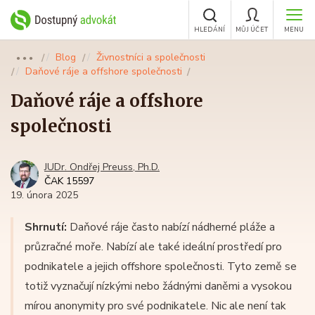
HLEDÁNÍ
MŮJ ÚČET
MENU
Blog
Živnostníci a společnosti
●●●
Daňové ráje a offshore společnosti
Daňové ráje a offshore
společnosti
JUDr. Ondřej Preuss, Ph.D.
ČAK 15597
19. února 2025
Shrnutí:
Daňové ráje často nabízí nádherné pláže a
průzračné moře. Nabízí ale také ideální prostředí pro
podnikatele a jejich offshore společnosti. Tyto země se
totiž vyznačují nízkými nebo žádnými daněmi a vysokou
mírou anonymity pro své podnikatele. Nic ale není tak