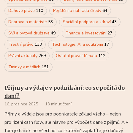
Daňové právo
110
Pojištění a náhrada škody
64
Doprava a motoristé
53
Sociální podpora a zdraví
43
SVJ a bytová družstva
49
Finance a investování
27
Trestní právo
133
Technologie, AI a soukromí
17
Právní aktuality
269
Ostatní právní témata
112
Zmínky v médiích
151
Příjmy a výdaje v podnikání: co se počítá do
daní?
16. prosince 2025
13 minut čtení
Příjmy a výdaje jsou pro podnikatele základ všeho – nejen
pro řízení cash flow, ale hlavně pro výpočet daně z příjmů. A v
tom je háček: ne všechno, co skutečně zaplatíte, je daňový