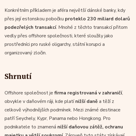
Konkrétním příkladem je aféra největší dánské banky, kdy
přes její estonskou pobočku
proteklo 230 miliard dolarů
podezřelých transakcí
. Mnohé z těchto transakcí přitom
vedly přes offshore společnosti, které sloužily jako
prostředníci pro ruské oligarchy, státní korupci a
organizovaný zločin.
Shrnutí
Offshore společnost je
firma registrovaná v zahraničí
,
obvykle v daňovém ráji, kde platí
nižší daně
a těží z
celkově výhodnějších podmínek. Mezi známé destinace
patří Seychely, Kypr, Panama nebo Hongkong. Pro
podnikatele to znamená
nižší daňovou zátěž, ochranu
majetku a větší soukromí
. Zároveň tyto státy získávají