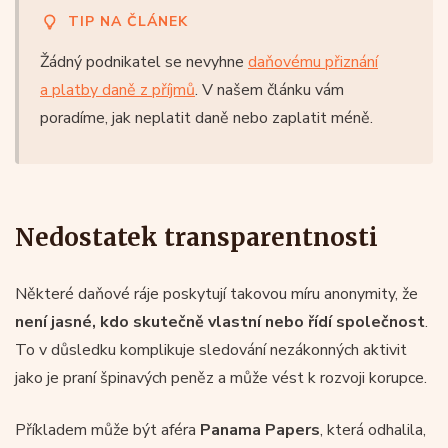
TIP NA ČLÁNEK
Žádný podnikatel se nevyhne
daňovému přiznání
a platby daně z příjmů
. V našem článku vám
poradíme, jak neplatit daně nebo zaplatit méně.
Nedostatek transparentnosti
Některé daňové ráje poskytují takovou míru anonymity, že
není jasné, kdo skutečně vlastní nebo řídí společnost
.
To v důsledku komplikuje sledování nezákonných aktivit
jako je praní špinavých peněz a může vést k rozvoji korupce.
Příkladem může být aféra
Panama Papers
, která odhalila,