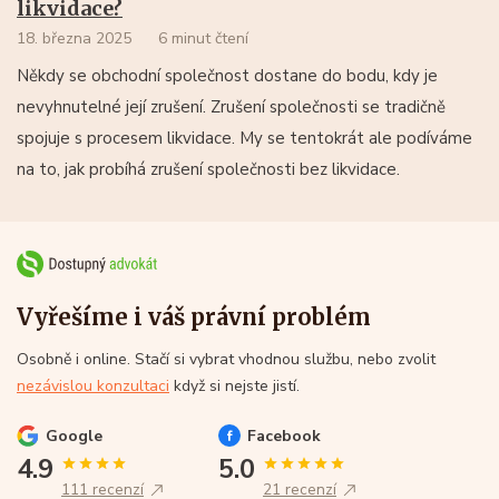
likvidace?
18. března 2025
6 minut čtení
Někdy se obchodní společnost dostane do bodu, kdy je
nevyhnutelné její zrušení. Zrušení společnosti se tradičně
spojuje s procesem likvidace. My se tentokrát ale podíváme
na to, jak probíhá zrušení společnosti bez likvidace.
Vyřešíme i váš právní problém
Osobně i online. Stačí si vybrat vhodnou službu, nebo zvolit
nezávislou konzultaci
když si nejste jistí.
Google
Facebook
4.9
5.0
111 recenzí
21 recenzí