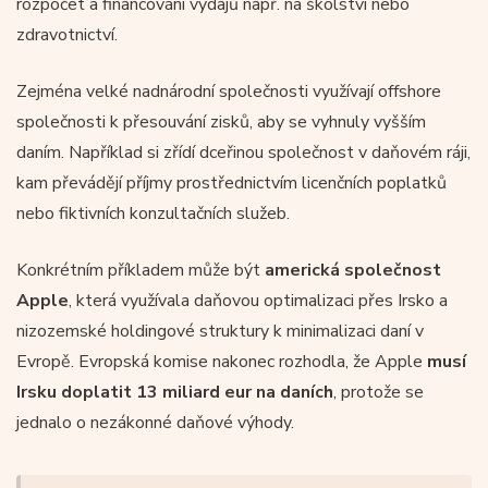
rozpočet a financování výdajů např. na školství nebo
zdravotnictví.
Zejména velké nadnárodní společnosti využívají offshore
společnosti k přesouvání zisků, aby se vyhnuly vyšším
daním. Například si zřídí dceřinou společnost v daňovém ráji,
kam převádějí příjmy prostřednictvím licenčních poplatků
nebo fiktivních konzultačních služeb.
Konkrétním příkladem může být
americká společnost
Apple
, která využívala daňovou optimalizaci přes Irsko a
nizozemské holdingové struktury k minimalizaci daní v
Evropě. Evropská komise nakonec rozhodla, že Apple
musí
Irsku doplatit 13 miliard eur na daních
, protože se
jednalo o nezákonné daňové výhody.