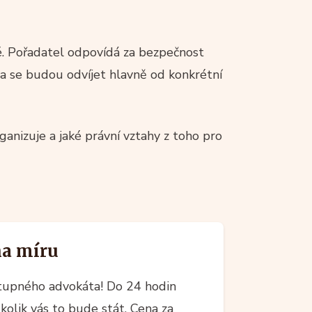
é. Pořadatel odpovídá za bezpečnost
a se budou odvíjet hlavně od konkrétní
rganizuje a jaké právní vztahy z toho pro
na míru
upného advokáta! Do 24 hodin
kolik vás to bude stát. Cena za