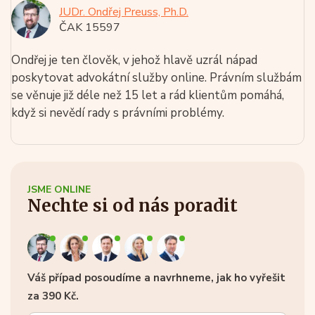
JUDr. Ondřej Preuss, Ph.D.
ČAK 15597
Ondřej je ten člověk, v jehož hlavě uzrál nápad
poskytovat advokátní služby online. Právním službám
se věnuje již déle než 15 let a rád klientům pomáhá,
když si nevědí rady s právními problémy.
JSME ONLINE
Nechte si od nás poradit
Váš případ posoudíme a navrhneme, jak ho vyřešit
za 390 Kč.