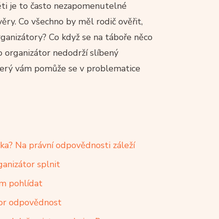
ěti je to často nezapomenutelné
věry. Co všechno by měl rodič ověřit,
organizátory? Co když se na táboře něco
o organizátor nedodrží slíbený
který vám pomůže se v problematice
ka? Na právní odpovědnosti záleží
anizátor splnit
em pohlídat
tor odpovědnost