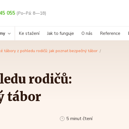
45 055
(Po–Pá: 8—18)
rmy
Ke stažení
Jak to funguje
O nás
Reference
é tábory z pohledu rodičů: jak poznat bezpečný tábor
ledu rodičů:
ý tábor
5 minut čtení