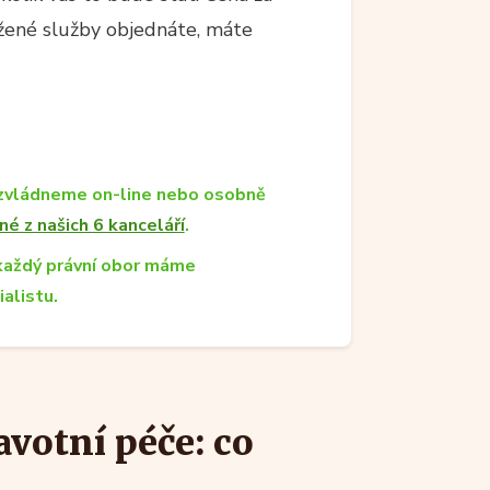
ržené služby objednáte, máte
zvládneme on-line nebo osobně
né z našich 6 kanceláří
.
každý právní obor máme
ialistu.
votní péče: co