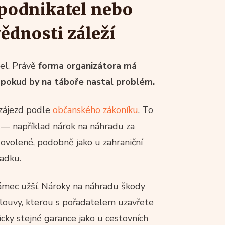
 podnikatel nebo
ědnosti záleží
tel. Právě
forma organizátora má
a, pokud by na táboře nastal problém.
 zájezd podle
občanského zákoníku
. To
— například nárok na náhradu za
dovolené, podobně jako u zahraniční
padku.
rámec užší. Nároky na náhradu škody
louvy, kterou s pořadatelem uzavřete
icky stejné garance jako u cestovních