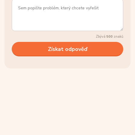
Zbývá
500
znaků