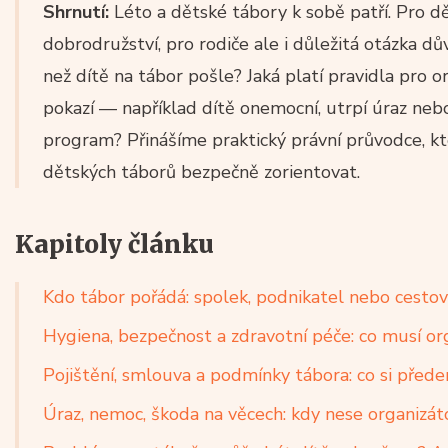
Shrnutí:
Léto a dětské tábory k sobě patří. Pro d
dobrodružství, pro rodiče ale i důležitá otázka dů
než dítě na tábor pošle? Jaká platí pravidla pro 
pokazí — například dítě onemocní, utrpí úraz neb
program? Přinášíme praktický právní průvodce, 
dětských táborů bezpečně zorientovat.
Kapitoly článku
Kdo tábor pořádá: spolek, podnikatel nebo cestov
Hygiena, bezpečnost a zdravotní péče: co musí org
Pojištění, smlouva a podmínky tábora: co si před
Úraz, nemoc, škoda na věcech: kdy nese organizá