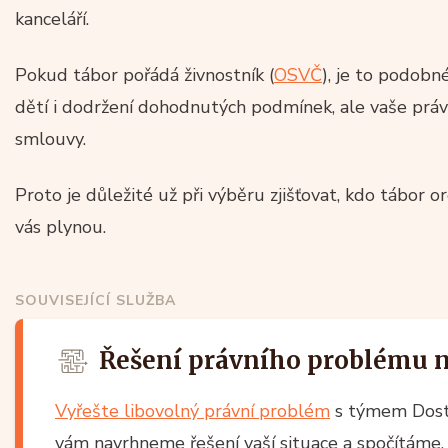
kanceláří.
Pokud tábor pořádá živnostník (
OSVČ
), je to podobn
dětí i dodržení dohodnutých podmínek, ale vaše práv
smlouvy.
Proto je důležité už při výběru zjišťovat, kdo tábor o
vás plynou.
SOUVISEJÍCÍ SLUŽBA
Řešení právního problému 
Vyřešte libovolný právní problém
s týmem Dost
vám navrhneme řešení vaší situace a spočítáme, 