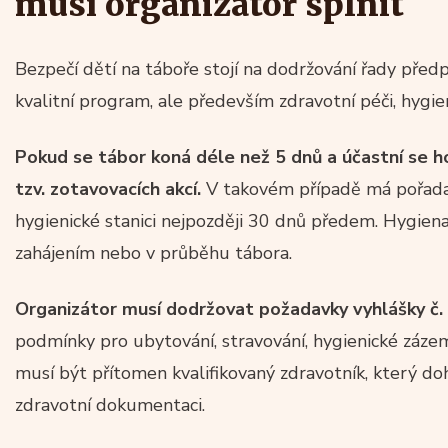
musí organizátor splnit
Bezpečí dětí na táboře stojí na dodržování řady předpi
kvalitní program, ale především zdravotní péči, hygi
Pokud se tábor koná déle než 5 dnů a účastní se h
tzv. zotavovacích akcí.
V takovém případě má pořadate
hygienické stanici nejpozději 30 dnů předem. Hygien
zahájením nebo v průběhu tábora.
Organizátor musí dodržovat požadavky vyhlášky č.
podmínky pro ubytování, stravování, hygienické záze
musí být přítomen kvalifikovaný zdravotník, který doh
zdravotní dokumentaci.