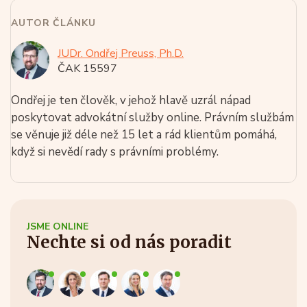
AUTOR ČLÁNKU
JUDr. Ondřej Preuss, Ph.D.
ČAK 15597
Ondřej je ten člověk, v jehož hlavě uzrál nápad
poskytovat advokátní služby online. Právním službám
se věnuje již déle než 15 let a rád klientům pomáhá,
když si nevědí rady s právními problémy.
JSME ONLINE
Nechte si od nás poradit