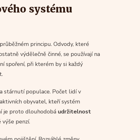
ového systému
průběžném principu. Odvody, které
statně výdělečně činné, se používají na
í spoření, při kterém by si každý
t.
tárnutí populace. Počet lidí v
tivních obyvatel, kteří systém
ení je proto dlouhodobá
udržitelnost
 výše penzí.
vém pojištění. Rozsáhlé změny