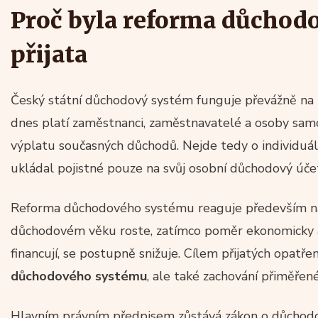
Proč byla reforma důchod
přijata
Český státní důchodový systém funguje převážně na 
dnes platí zaměstnanci, zaměstnavatelé a osoby samo
výplatu současných důchodů. Nejde tedy o individuáln
ukládal pojistné pouze na svůj osobní důchodový úče
Reforma důchodového systému reaguje především na s
důchodovém věku roste, zatímco poměr ekonomicky ak
financují, se postupně snižuje. Cílem přijatých opatř
důchodového systému
, ale také zachování přiměřené
Hlavním právním předpisem zůstává zákon o důchodo