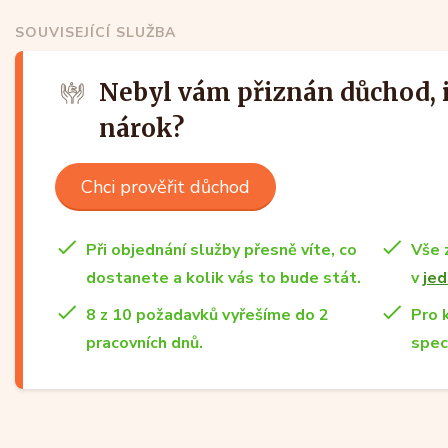
SOUVISEJÍCÍ SLUŽBA
Nebyl vám přiznán důchod, i
nárok?
Chci prověřit důchod
Při objednání služby přesně víte, co
Vše 
dostanete a kolik vás to bude stát.
v
jed
8 z 10 požadavků vyřešíme do 2
Pro 
pracovních dnů.
spec