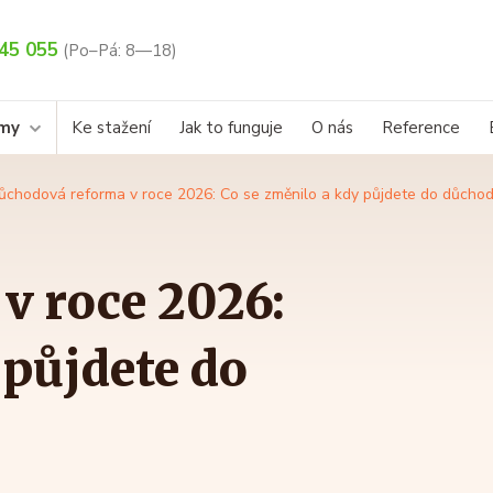
45 055
(Po–Pá: 8—18)
rmy
Ke stažení
Jak to funguje
O nás
Reference
ůchodová reforma v roce 2026: Co se změnilo a kdy půjdete do důcho
v roce 2026:
 půjdete do