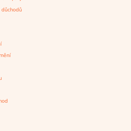
h důchodů
í
změní
u
chod