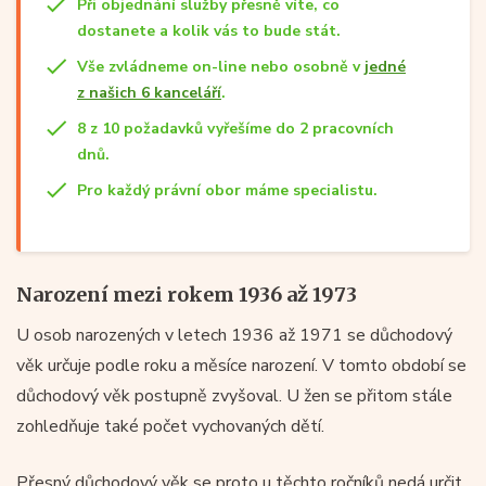
Při objednání služby přesně víte, co
dostanete a kolik vás to bude stát.
Vše zvládneme on-line nebo osobně v
jedné
z našich 6 kanceláří
.
8 z 10 požadavků vyřešíme do 2 pracovních
dnů.
Pro každý právní obor máme specialistu.
Narození mezi rokem 1936 až 1973
U osob narozených v letech 1936 až 1971 se důchodový
věk určuje podle roku a měsíce narození. V tomto období se
důchodový věk postupně zvyšoval. U žen se přitom stále
zohledňuje také počet vychovaných dětí.
Přesný důchodový věk se proto u těchto ročníků nedá určit