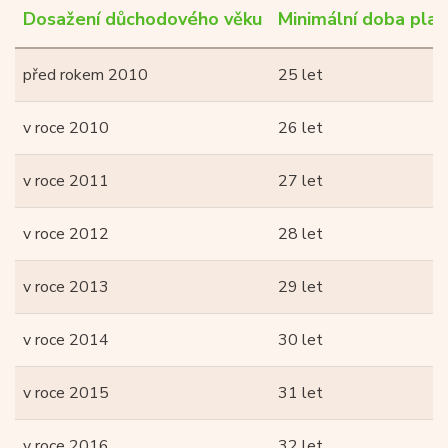
Dosažení důchodového věku
Minimální doba platb
před rokem 2010
25 let
v roce 2010
26 let
v roce 2011
27 let
v roce 2012
28 let
v roce 2013
29 let
v roce 2014
30 let
v roce 2015
31 let
v roce 2016
32 let