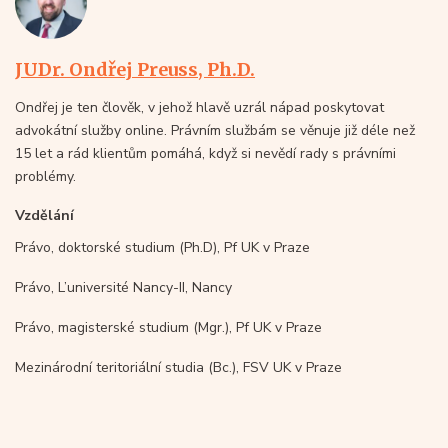
JUDr. Ondřej Preuss, Ph.D.
Ondřej je ten člověk, v jehož hlavě uzrál nápad poskytovat
advokátní služby online. Právním službám se věnuje již déle než
15 let a rád klientům pomáhá, když si nevědí rady s právními
problémy.
Vzdělání
Právo, doktorské studium (Ph.D), Pf UK v Praze
Právo, L’université Nancy-II, Nancy
Právo, magisterské studium (Mgr.), Pf UK v Praze
Mezinárodní teritoriální studia (Bc.), FSV UK v Praze