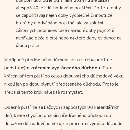
starobní důchod je od 1. října 2024 nutné získat
alespoň 40 let důchodového pojištění. Do této doby
se započítávají nejen doby výdělečné činnosti, ze
které bylo odváděno pojistné, ale za splnění
zákonných podmínek také náhradní doby pojištění,
například péče o dítě nebo některé doby evidence na
úřadu práce
V případě předčasného důchodu je ale třeba počítat s
podstatným
krácením vypláceného důchodu
. Toto
krácení přitom platí po celou dobu vašeho důchodové věku,
nikoli jen po dobu plynutí předčasného důchodu. Proto je
třeba si tento krok náležitě rozmyslet.
Obecně platí, že za každých i započatých 90 kalendářních
dnů, které chybí od přiznání předčasného důchodu do
dosažení důchodového věku, se procentní výměra důchodu