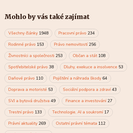
Mohlo by vás také zajímat
Všechny články
1948
Pracovní právo
234
Rodinné právo
153
Právo nemovitostí
256
Živnostníci a společnosti
253
Občan a stát
108
Spotřebitelské právo
38
Dluhy, exekuce a insolvence
53
Daňové právo
110
Pojištění a náhrada škody
64
Doprava a motoristé
53
Sociální podpora a zdraví
43
SVJ a bytová družstva
49
Finance a investování
27
Trestní právo
133
Technologie, AI a soukromí
17
Právní aktuality
269
Ostatní právní témata
112