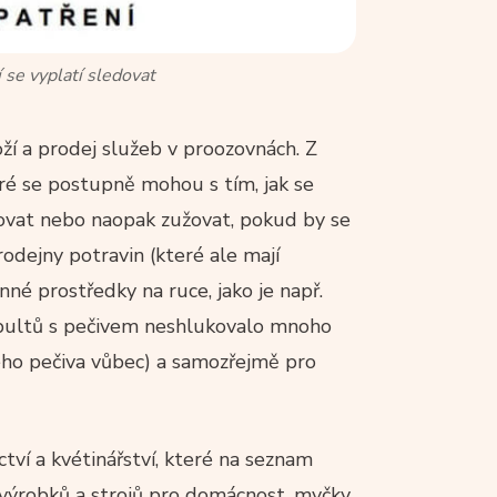
 se vyplatí sledovat
í a prodej služeb v proozovnách. Z
ré se postupně mohou s tím, jak se
řovat nebo naopak zužovat, pokud by se
rodejny potravin (které ale mají
é prostředky na ruce, jako je např.
ř. pultů s pečivem neshlukovalo mnoho
ného pečiva vůbec) a samozřejmě pro
tví a kvétinářství, které na seznam
vis výrobků a strojů pro domácnost, myčky