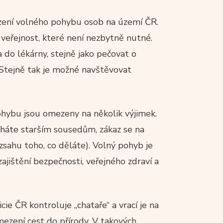
ezení volného pohybu osob na území ČR.
 veřejnost, které není nezbytně nutné.
do lékárny, stejně jako pečovat o
b. Stejně tak je možné navštěvovat
pohybu jsou omezeny na několik výjimek.
háte starším sousedům, zákaz se na
sahu toho, co děláte). Volný pohyb je
zajištění bezpečnosti, veřejného zdraví a
icie ČR kontroluje „chataře“ a vrací je na
mezení cest do přírody. V takových