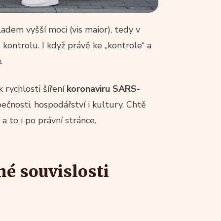
ladem vyšší moci (vis maior), tedy v
ontrolu. I když právě ke „kontrole“ a
.
k rychlosti šíření
koronaviru SARS-
čnosti, hospodářství i kultury. Chtě
 to i po právní stránce.
hé souvislosti