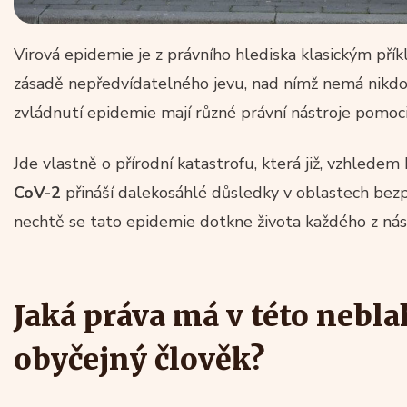
Virová epidemie je z právního hlediska klasickým přík
zásadě nepředvídatelného jevu, nad nímž nemá nikdo k
zvládnutí epidemie mají různé právní nástroje pomoci
Jde vlastně o přírodní katastrofu, která již, vzhledem 
CoV-2
přináší dalekosáhlé důsledky v oblastech bezpe
nechtě se tato epidemie dotkne života každého z nás a
Jaká práva má v této nebla
obyčejný člověk?