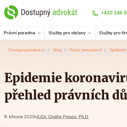
+420 246 0
Právní poradna
Služby pro občany
Služby pro fi
Dostupnyadvokat.cz
Blog
Právo nemovitostí
Epidemie 
Epidemie koronavir
přehled právních d
8. března 2020
JUDr. Ondřej Preuss, Ph.D.