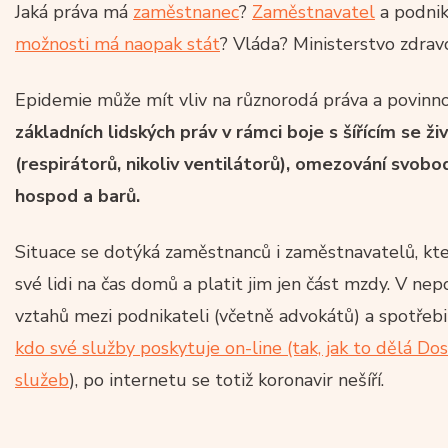
Jaká práva má
zaměstnanec
?
Zaměstnavatel
a podnik
možnosti má naopak stát
? Vláda? Ministerstvo zdravo
Epidemie může mít vliv na různorodá práva a povinno
základních lidských práv v rámci boje s šířícím se ž
(respirátorů, nikoliv ventilátorů), omezování svob
hospod a barů.
Situace se dotýká zaměstnanců i zaměstnavatelů, kte
své lidi na čas domů a platit jim jen část mzdy. V nep
vztahů mezi podnikateli (včetně advokátů) a spotřebi
kdo své služby poskytuje on-line (tak, jak to dělá D
služeb
), po internetu se totiž koronavir nešíří.