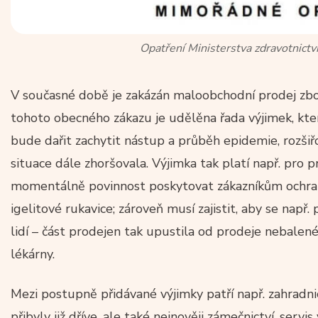
Opatření Ministerstva zdravotnictví
V současné době je zakázán maloobchodní prodej zbož
tohoto obecného zákazu je udělěna řada výjimek, kte
bude dařit zachytit nástup a průběh epidemie, rozši
situace dále zhoršovala. Výjimka tak platí např. pro p
momentálně povinnost poskytovat zákazníkům ochrann
igelitové rukavice; zároveň musí zajistit, aby se nap
lidí – část prodejen tak upustila od prodeje nebale
lékárny.
Mezi postupně přidávané výjimky patří např. zahradnic
přibyly již dříve, ale také nejnověji zámečnictví, ser