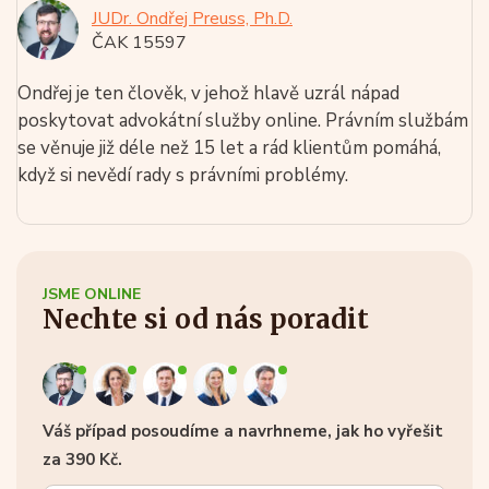
JUDr. Ondřej Preuss, Ph.D.
ČAK 15597
Ondřej je ten člověk, v jehož hlavě uzrál nápad
poskytovat advokátní služby online. Právním službám
se věnuje již déle než 15 let a rád klientům pomáhá,
když si nevědí rady s právními problémy.
JSME ONLINE
Nechte si od nás poradit
Váš případ posoudíme a navrhneme, jak ho vyřešit
za 390 Kč.