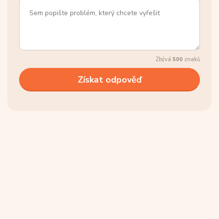
Zbývá
500
znaků