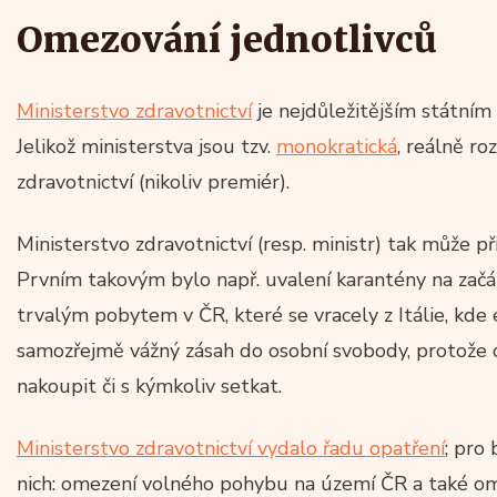
Omezování jednotlivců
Ministerstvo zdravotnictví
je nejdůležitějším státním
Jelikož ministerstva jsou tzv.
monokratická
, reálně ro
zdravotnictví (nikoliv premiér).
Ministerstvo zdravotnictví (resp. ministr) tak může při
Prvním takovým bylo např. uvalení karantény na za
trvalým pobytem v ČR, které se vracely z Itálie, kde 
samozřejmě vážný zásah do osobní svobody, protože o
nakoupit či s kýmkoliv setkat.
Ministerstvo zdravotnictví vydalo řadu opatření
; pro 
nich: omezení volného pohybu na území ČR a také ome