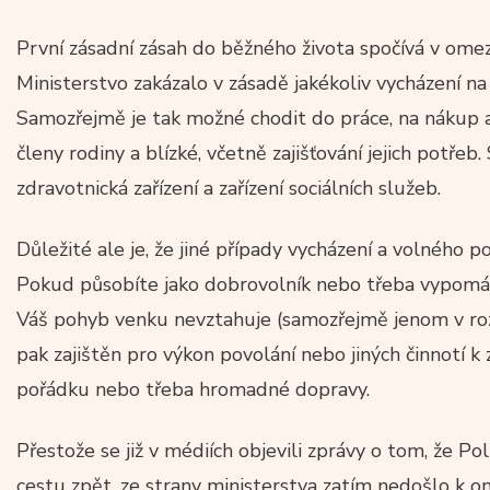
První zásadní zásah do běžného života spočívá v om
Ministerstvo zakázalo v zásadě jakékoliv vycházení na
Samozřejmě je tak možné chodit do práce, na nákup a 
členy rodiny a blízké, včetně zajišťování jejich potře
zdravotnická zařízení a zařízení sociálních služeb.
Důležité ale je, že jiné případy vycházení a volného 
Pokud působíte jako dobrovolník nebo třeba vypomá
Váš pohyb venku nevztahuje (samozřejmě jenom v roz
pak zajištěn pro výkon povolání nebo jiných činnotí k 
pořádku nebo třeba hromadné dopravy.
Přestože se již v médiích objevili zprávy o tom, že Pol
cestu zpět, ze strany ministerstva zatím nedošlo k o