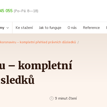
45 055
(Po–Pá: 8—18)
rmy
Ke stažení
Jak to funguje
O nás
Reference
koronaviru – kompletní přehled právních důsledků
u – kompletní
ůsledků
9 minut čtení