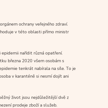
 orgánem ochrany veřejného zdraví.
zhoduje v této oblasti přímo ministr
 epidemii nařídit různá opatření.
čátku března 2020 všem osobám s
epidemie tenkrát nabírala na síle. To je
soba v karanténě si nesmí dojít ani
běžný život jsou nejdůležitější dvě z
zení prodeje zboží a služeb.