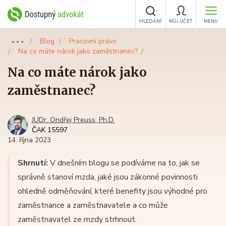
HLEDÁNÍ
MŮJ ÚČET
MENU
Blog
Pracovní právo
●●●
Na co máte nárok jako zaměstnanec?
Na co máte nárok jako
zaměstnanec?
JUDr. Ondřej Preuss, Ph.D.
ČAK 15597
14. října 2023
Shrnutí:
V dnešním blogu se podíváme na to, jak se
správně stanoví mzda, jaké jsou zákonné povinnosti
ohledně odměňování, které benefity jsou výhodné pro
zaměstnance a zaměstnavatele a co může
zaměstnavatel ze mzdy strhnout.