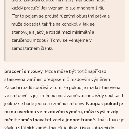
každý pracující. Její význam je ale mnohem širší.
Tento pojem se prolíná různými oblastmi práva a
může dopadat takřka na kohokoliv. Jak se
stanovuje a jaký je rozdíl mezi minimální a
zaručenou mzdou? Tomu se věnujeme v
samostatném článku.
pracovní smlouvy
. Mzda může být totiž například
stanovena vnitřním předpisem či mzdovým výměrem.
Zásadní rozdíl spočívá v tom, že pokud je mzda stanovena
ve smlouvě, s její změnou musí zaměstnanec vždy souhlasit,
jelikož se bude jednat o změnu smlouvy.
Naopak pokud je
mzda uvedena ve mzdovém výměru, může výši mzdy
měnit zaměstnavatel zcela jednostranně.
Jiná situace je
však u státních zaměstnanců, jelikož ti jsou zařazeni do