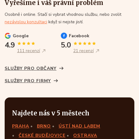
Vyřešíme i váš právní problém
Osobně i online. Stačí si vybrat vhodnou službu, nebo zvolit
nezávislou konzultaci
když si nejste jistí.
Google
Facebook
4.9
5.0
111 recenzí
21 recenzí
SLUŽBY PRO OBČANY
SLUŽBY PRO FIRMY
Najdete nás v 5 městech
PRAHA
BRNO
ÚSTÍ NAD LABEM
ČESKÉ BUDĚJOVICE
OSTRAVA