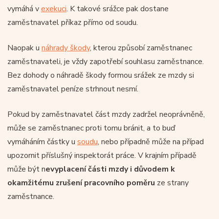
vymáhá v
exekuci
. K takové srážce pak dostane
zaměstnavatel příkaz přímo od soudu.
Naopak u
náhrady škody
, kterou způsobí zaměstnanec
zaměstnavateli, je vždy zapotřebí souhlasu zaměstnance.
Bez dohody o náhradě škody formou srážek ze mzdy si
zaměstnavatel peníze strhnout nesmí.
Pokud by zaměstnavatel část mzdy zadržel neoprávněně,
může se zaměstnanec proti tomu bránit, a to buď
vymáháním částky u
soudu
, nebo případně může na případ
upozornit příslušný inspektorát práce. V krajním případě
může být n
evyplacení části mzdy i důvodem k
okamžitému zrušení pracovního poměru
ze strany
zaměstnance.