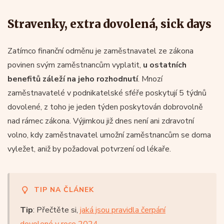
Stravenky, extra dovolená, sick days
Zatímco finanční odměnu je zaměstnavatel ze zákona
povinen svým zaměstnancům vyplatit,
u ostatních
benefitů záleží na jeho rozhodnutí
. Mnozí
zaměstnavatelé v podnikatelské sféře poskytují 5 týdnů
dovolené, z toho je jeden týden poskytován dobrovolně
nad rámec zákona. Výjimkou již dnes není ani zdravotní
volno, kdy zaměstnavatel umožní zaměstnancům se doma
vyležet, aniž by požadoval potvrzení od lékaře.
TIP NA ČLÁNEK
Tip
: Přečtěte si,
jaká jsou pravidla čerpání
dovolené v roce 2024
.