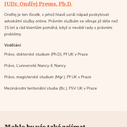
JUDr. Ondřej Preuss, Ph.D.
Ondřej je ten člověk, v jehož hlavě uzrál nápad poskytovat
advokátní služby online. Právním službám se věnuje již déle než
15 let a rád klientům pomáhá, když si nevědí rady s právními
problémy.
Vzdělání
Právo, doktorské studium (Ph.D), Pf UK v Praze
Právo, L’université Nancy-II, Nancy
Právo, magisterské studium (Mgr.), Pf UK v Praze
Mezinárodní teritoriální studia (Bc.), FSV UK v Praze