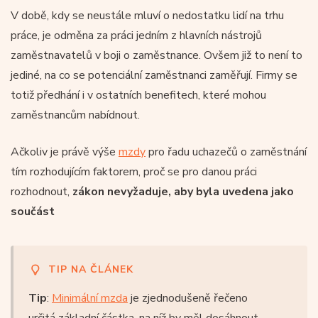
V době, kdy se neustále mluví o nedostatku lidí na trhu
práce, je odměna za práci jedním z hlavních nástrojů
zaměstnavatelů v boji o zaměstnance. Ovšem již to není to
jediné, na co se potenciální zaměstnanci zaměřují. Firmy se
totiž předhání i v ostatních benefitech, které mohou
zaměstnancům nabídnout.
Ačkoliv je právě výše
mzdy
pro řadu uchazečů o zaměstnání
tím rozhodujícím faktorem, proč se pro danou práci
rozhodnout,
zákon nevyžaduje, aby byla uvedena jako
součást
TIP NA ČLÁNEK
Tip
:
Minimální mzda
je zjednodušeně řečeno
určitá základní částka, na níž by měl dosáhnout