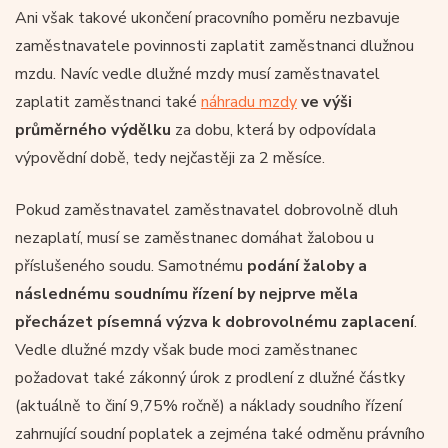
Ani však takové ukončení pracovního poměru nezbavuje
zaměstnavatele povinnosti zaplatit zaměstnanci dlužnou
mzdu. Navíc vedle dlužné mzdy musí zaměstnavatel
zaplatit zaměstnanci také
náhradu mzdy
ve výši
průměrného výdělku
za dobu, která by odpovídala
výpovědní době, tedy nejčastěji za 2 měsíce.
Pokud zaměstnavatel zaměstnavatel dobrovolně dluh
nezaplatí, musí se zaměstnanec domáhat žalobou u
příslušeného soudu. Samotnému
podání žaloby a
následnému soudnímu řízení by nejprve měla
přecházet písemná výzva k dobrovolnému zaplacení
.
Vedle dlužné mzdy však bude moci zaměstnanec
požadovat také zákonný úrok z prodlení z dlužné částky
(aktuálně to činí 9,75% ročně) a náklady soudního řízení
zahrnující soudní poplatek a zejména také odměnu právního