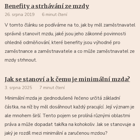
Benefity a strhávání ze mzdy
26. srpna 2019
6 minut čtení
V tomto článku se podíváme na to, jak by měl zaměstnavatel
správně stanovit mzdu, jaké jsou jeho zákonné povinnosti
ohledně odměňování, které benefity jsou výhodné pro
zaměstnance a zaměstnavatele a co může zaměstnavatel ze
mzdy strhnout.
Jak se stanoví a k čemu je minimální mzda?
3. srpna 2025
7 minut čtení
Minimální mzda je zjednodušeně řečeno určitá základní
částka, na níž by měl dosáhnout každý pracující. Její význam je
ale mnohem širší. Tento pojem se prolíná různými oblastmi
práva a může dopadat takřka na kohokoliv. Jak se stanovuje a
jaký je rozdíl mezi minimální a zaručenou mzdou?