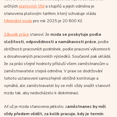
určitých
platových tříd
a stupňů a jejich odměna je
stanovena platovým tarifem, který schvaluje vláda.
Minimální mzda
pro rok 2025 je 20 800 Kč.
Zákoník práce
stanoví, že
mzda se poskytuje podle
složitosti, odpovědnosti a namáhavosti práce
, podle
obtížnosti pracovních podmínek, podle pracovní výkonnosti
a dosahovaných pracovních výsledků. Současně pak ukládá,
že za práci stejné hodnoty přísluší všem zaměstnancům u
zaměstnavatele stejná odměna. V praxi se dodržování
tohoto ustanovení samozřejmě obtížně kontroluje a
vymáhá, ale zaměstnavatel by se měl vždy snažit stanovit
mzdu tak, aby nedocházelo k diskriminaci.
Ať už je mzda stanovena jakkoliv, z
aměstnanec by měl
vždy předem vědět, za kolik pracuje, kdy je termín