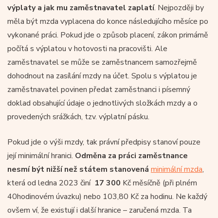
výplaty a jak mu zaměstnavatel zaplatí
. Nejpozději by
měla být mzda vyplacena do konce následujícího měsíce po
vykonané práci. Pokud jde o způsob placení, zákon primárně
počítá s výplatou v hotovosti na pracovišti. Ale
zaměstnavatel se může se zaměstnancem samozřejmě
dohodnout na zasílání mzdy na účet. Spolu s výplatou je
zaměstnavatel povinen předat zaměstnanci i písemný
doklad obsahující údaje o jednotlivých složkách mzdy a o
provedených srážkách, tzv. výplatní pásku.
Pokud jde o výši mzdy, tak právní předpisy stanoví pouze
její minimální hranici.
Odměna za práci zaměstnance
nesmí být nižší než státem stanovená
minimální mzda
,
která od ledna 2023 činí
17 300
Kč měsíčně (při plném
40hodinovém úvazku) nebo 103,80 Kč za hodinu. Ne každý
ovšem ví, že existují i další hranice – zaručená mzda. Ta