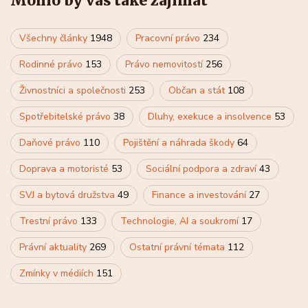
Mohlo by vás také zajímat
Všechny články
1948
Pracovní právo
234
Rodinné právo
153
Právo nemovitostí
256
Živnostníci a společnosti
253
Občan a stát
108
Spotřebitelské právo
38
Dluhy, exekuce a insolvence
53
Daňové právo
110
Pojištění a náhrada škody
64
Doprava a motoristé
53
Sociální podpora a zdraví
43
SVJ a bytová družstva
49
Finance a investování
27
Trestní právo
133
Technologie, AI a soukromí
17
Právní aktuality
269
Ostatní právní témata
112
Zmínky v médiích
151