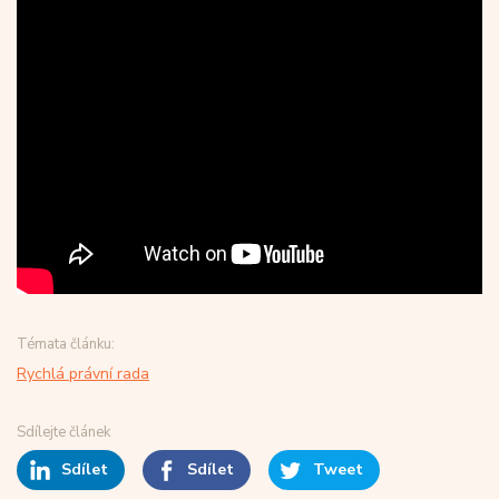
Témata článku:
Rychlá právní rada
Sdílejte článek
Sdílet
Sdílet
Tweet