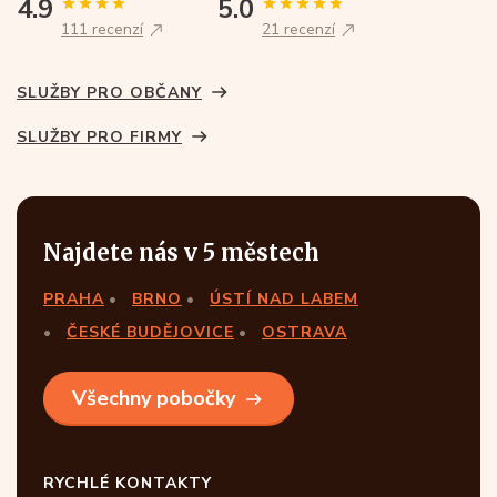
4.9
5.0
111 recenzí
21 recenzí
SLUŽBY PRO OBČANY
SLUŽBY PRO FIRMY
Najdete nás v 5 městech
PRAHA
BRNO
ÚSTÍ NAD LABEM
ČESKÉ BUDĚJOVICE
OSTRAVA
Všechny pobočky
RYCHLÉ KONTAKTY