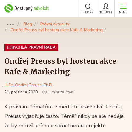
HLEDÁNÍ
MŮJ ÚČET
MENU
Blog
Právní aktuality
●●●
Ondřej Preuss byl hostem akce Kafe & Marketing
RYCHLÁ PRÁVNÍ RADA
Ondřej Preuss byl hostem akce
Kafe & Marketing
JUDr. Ondřej Preuss, Ph.D.
21. prosince 2020
1 minuta čtení
K právním tématům v médiích se advokát Ondřej
Preuss vyjadřuje často. Téměř nikdy se ale neděje,
že by mluvil přímo o samotnému projektu