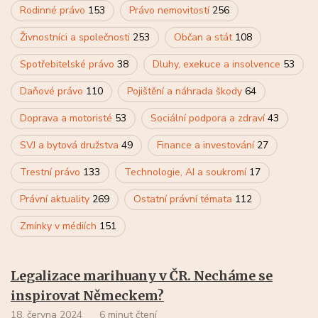
Rodinné právo
153
Právo nemovitostí
256
Živnostníci a společnosti
253
Občan a stát
108
Spotřebitelské právo
38
Dluhy, exekuce a insolvence
53
Daňové právo
110
Pojištění a náhrada škody
64
Doprava a motoristé
53
Sociální podpora a zdraví
43
SVJ a bytová družstva
49
Finance a investování
27
Trestní právo
133
Technologie, AI a soukromí
17
Právní aktuality
269
Ostatní právní témata
112
Zmínky v médiích
151
Legalizace marihuany v ČR. Necháme se
inspirovat Německem?
18. června 2024
6 minut čtení