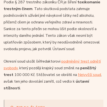
Podle § 287 trestního zákoníku ČR je šíření
toxikomanie
trestným činem
. Tato skutková podstata zahrnuje
podněcování k užívání jiné návykové látky než alkoholu,
přičemž cílem je ochrana veřejného zdraví a mravnosti.
Sankce za tento přečin se mohou lišit podle okolností a
intenzity daného jednání. Tento zákon však nesmí být
uplatňován způsobem, který by neodůvodněně omezoval
svobodu projevu, jak potvrdil Ústavní soud.
Okresní soud uložil šéfredaktorovi
podmíněný trest odnětí
svobody
, který později krajský soud změnil na
peněžitý
trest
100 000 Kč. Stěžovatel se obrátil na
Nejvyšší soud
,
avšak ten jeho dovolání zamítl, což vedlo k
ústavní
stížnosti
.