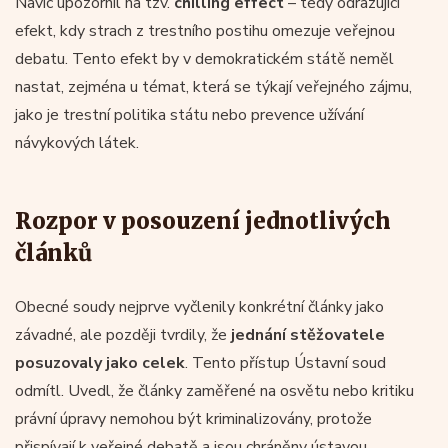
Navíc upozornil na tzv.
chilling effect
– tedy odrazující
efekt, kdy strach z trestního postihu omezuje veřejnou
debatu. Tento efekt by v demokratickém státě neměl
nastat, zejména u témat, která se týkají veřejného zájmu,
jako je trestní politika státu nebo prevence užívání
návykových látek.
Rozpor v posouzení jednotlivých
článků
Obecné soudy nejprve vyčlenily konkrétní články jako
závadné, ale později tvrdily, že
jednání stěžovatele
posuzovaly jako celek
. Tento přístup Ústavní soud
odmítl. Uvedl, že články zaměřené na osvětu nebo kritiku
právní úpravy nemohou být kriminalizovány, protože
přispívají k veřejné debatě a jsou chráněny ústavou.