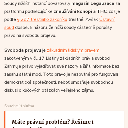
Soudy nižších instancí považovaly
magazín Legalizace
za
platformu podněcující ke
zneužívání konopí a THC
, což je
podle
§ 287 trestního zákoníku
trestné. Avšak
Ústavní
soud
dospěl k názoru, že nižší soudy částečně porušily
právo na svobodu projevu.
Svoboda projevu
je
základním lidským právem
zakotveným v čl. 17 Listiny základních práv a svobod.
Zahrnuje právo vyjadřovat své názory a šířit informace bez
zásahu státní moci. Toto právo je nezbytné pro fungování
demokratické společnosti, neboť umožňuje svobodnou
diskusi o klíčových otázkách veřejného zájmu.
Související služba
Máte právní problém? Řešíme i