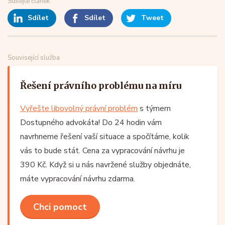
Sdílejte článek
Sdílet
Sdílet
Tweet
Související služba
Řešení právního problému na míru
Vyřešte libovolný právní problém
s týmem
Dostupného advokáta! Do 24 hodin vám
navrhneme řešení vaší situace a spočítáme, kolik
vás to bude stát. Cena za vypracování návrhu je
390 Kč. Když si u nás navržené služby objednáte,
máte vypracování návrhu zdarma.
Chci pomoct