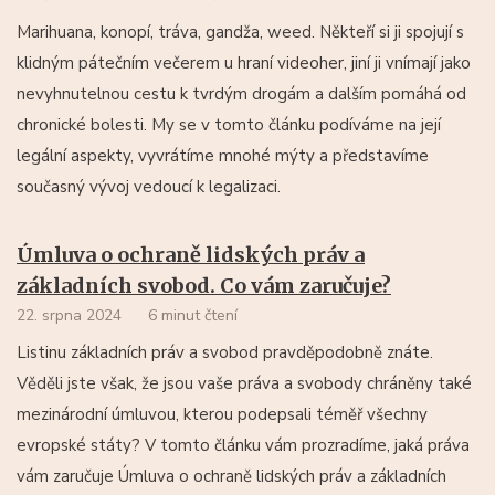
Marihuana, konopí, tráva, gandža, weed. Někteří si ji spojují s
klidným pátečním večerem u hraní videoher, jiní ji vnímají jako
nevyhnutelnou cestu k tvrdým drogám a dalším pomáhá od
chronické bolesti. My se v tomto článku podíváme na její
legální aspekty, vyvrátíme mnohé mýty a představíme
současný vývoj vedoucí k legalizaci.
Úmluva o ochraně lidských práv a
základních svobod. Co vám zaručuje?
22. srpna 2024
6 minut čtení
Listinu základních práv a svobod pravděpodobně znáte.
Věděli jste však, že jsou vaše práva a svobody chráněny také
mezinárodní úmluvou, kterou podepsali téměř všechny
evropské státy? V tomto článku vám prozradíme, jaká práva
vám zaručuje Úmluva o ochraně lidských práv a základních