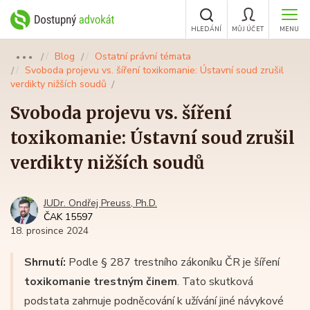
HLEDÁNÍ
MŮJ ÚČET
MENU
Blog
Ostatní právní témata
●●●
Svoboda projevu vs. šíření toxikomanie: Ústavní soud zrušil
verdikty nižších soudů
Svoboda projevu vs. šíření
toxikomanie: Ústavní soud zrušil
verdikty nižších soudů
JUDr. Ondřej Preuss, Ph.D.
ČAK 15597
18. prosince 2024
Shrnutí:
Podle § 287 trestního zákoníku ČR je šíření
toxikomanie trestným činem
. Tato skutková
podstata zahrnuje podněcování k užívání jiné návykové