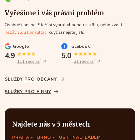
Vyřešíme i váš právní problém
Osobně i online. Stačí si vybrat vhodnou službu, nebo zvolit
nezávislou konzultaci
když si nejste jistí.
Google
Facebook
4.9
5.0
111 recenzí
21 recenzí
SLUŽBY PRO OBČANY
SLUŽBY PRO FIRMY
Najdete nás v 5 městech
PRAHA
BRNO
ÚSTÍ NAD LABEM