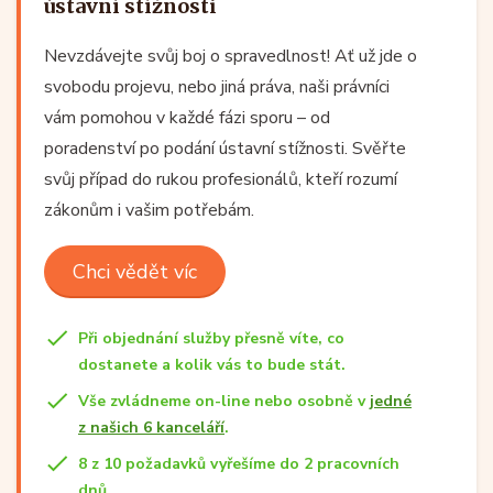
ústavní stížnosti
Nevzdávejte svůj boj o spravedlnost! Ať už jde o
svobodu projevu, nebo jiná práva, naši právníci
vám pomohou v každé fázi sporu – od
poradenství po podání ústavní stížnosti. Svěřte
svůj případ do rukou profesionálů, kteří rozumí
zákonům i vašim potřebám.
Chci vědět víc
Při objednání služby přesně víte, co
dostanete a kolik vás to bude stát.
Vše zvládneme on-line nebo osobně v
jedné
z našich 6 kanceláří
.
8 z 10 požadavků vyřešíme do 2 pracovních
dnů.