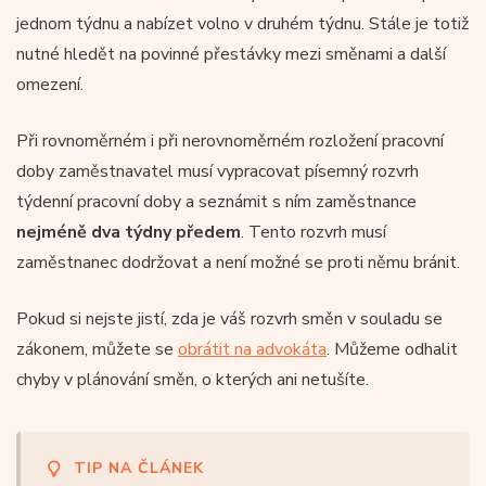
jednom týdnu a nabízet volno v druhém týdnu. Stále je totiž
nutné hledět na povinné přestávky mezi směnami a další
omezení.
Při rovnoměrném i při nerovnoměrném rozložení pracovní
doby zaměstnavatel musí vypracovat písemný rozvrh
týdenní pracovní doby a seznámit s ním zaměstnance
nejméně dva týdny předem
. Tento rozvrh musí
zaměstnanec dodržovat a není možné se proti němu bránit.
Pokud si nejste jistí, zda je váš rozvrh směn v souladu se
zákonem, můžete se
obrátit na advokáta
. Můžeme odhalit
chyby v plánování směn, o kterých ani netušíte.
TIP NA ČLÁNEK