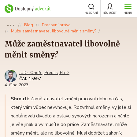
HLEDÁNÍ
MŮJ ÚČET
MENU
Blog
Pracovní právo
●●●
Může zaměstnavatel libovolně měnit směny?
Může zaměstnavatel libovolně
měnit směny?
JUDr. Ondřej Preuss, Ph.D.
ČAK 15597
4. října 2023
Shrnutí:
Zaměstnavatel změní pracovní dobu na čas,
který vám vůbec nevyhovuje. Rozvrhnul směny, vy jste si
naplánovali divadlo a oslavu synových narozenin a náhle
je vše jinak a vy musíte do práce. Zaměstnavatel může
směny měnit, ale ne libovolně. Musí dodržet zákoník