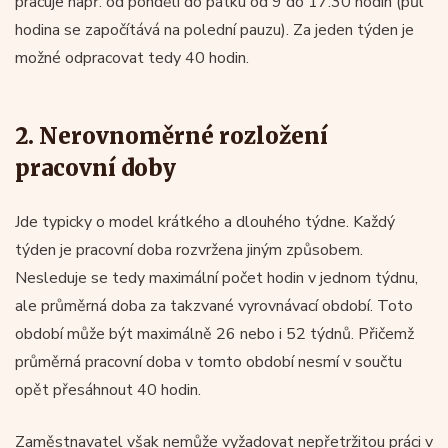
pracuje např. od pondělí do pátku od 9 do 17:30 hodin (půl
hodina se započítává na polední pauzu). Za jeden týden je
možné odpracovat tedy 40 hodin.
2. Nerovnoměrné rozložení
pracovní doby
Jde typicky o model krátkého a dlouhého týdne. Každý
týden je pracovní doba rozvržena jiným způsobem.
Nesleduje se tedy maximální počet hodin v jednom týdnu,
ale průměrná doba za takzvané vyrovnávací období. Toto
období může být maximálně 26 nebo i 52 týdnů. Přičemž
průměrná pracovní doba v tomto období nesmí v součtu
opět přesáhnout 40 hodin.
Zaměstnavatel však nemůže vyžadovat nepřetržitou práci v