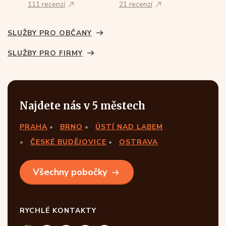
111 recenzí
21 recenzí
SLUŽBY PRO OBČANY
SLUŽBY PRO FIRMY
Najdete nás v 5 městech
PRAHA
BRNO
ÚSTÍ NAD LABEM
ČESKÉ BUDĚJOVICE
OSTRAVA
Všechny pobočky
RYCHLÉ KONTAKTY