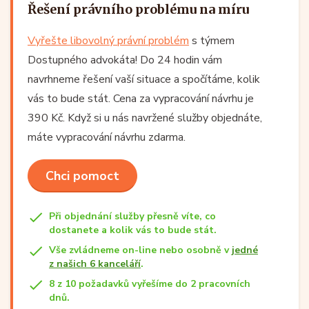
Řešení právního problému na míru
Vyřešte libovolný právní problém
s týmem
Dostupného advokáta! Do 24 hodin vám
navrhneme řešení vaší situace a spočítáme, kolik
vás to bude stát. Cena za vypracování návrhu je
390 Kč. Když si u nás navržené služby objednáte,
máte vypracování návrhu zdarma.
Chci pomoct
Při objednání služby přesně víte, co
dostanete a kolik vás to bude stát.
Vše zvládneme on-line nebo osobně v
jedné
z našich 6 kanceláří
.
8 z 10 požadavků vyřešíme do 2 pracovních
dnů.