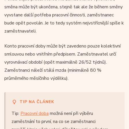
směna může být ukončena, stejně tak ale že během směny
vyvstane další potřeba pracovní činnosti, zaměstnanec
bude opět povolán. Je to tedy systém nejvstřícnější spíše k
zaměstnavateli.
Konto pracovní doby může být zavedeno pouze kolektivní
smlouvou nebo vnitřním předpisem. Zaměstnavatel určí
vyrovnávací období (opět maximálně 26/52 týdnů).
Zaměstnanci náleží stálá mzda (minimálně 80 %
průměrného měsíčního výdělku).
TIP NA ČLÁNEK
Tip:
Pracovní doba
možná není při výběru
zaměstnání to první, na co se zaměstnanci