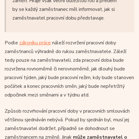
zaměří. Hraje však velmi důležitou roli a předem
by se každý zaměstnanec měl informovat, jak si
zaměstnavatel pracovní dobu představuje.
Podle
zákoníku práce
náleží rozvržení pracovní doby
zaměstnanců výhradně do rukou zaměstnavatele. Záleží
tedy pouze na zaměstnavateli, zda pracovní doba bude
rozvržena rovnoměrně či nerovnoměrně, jak dlouhý bude
pracovní týden, jaký bude pracovní režim, kdy bude stanoven
počátek a konec pracovních směn, jaký bude nepřetržitý
odpočinek mezi směnami a v týdnu atd.
Způsob rozvrhování pracovní doby v pracovních smlouvách
většinou sjednáván nebývá. Pokud by sjednán byl, musí jej
zaměstnavatel dodržet, případně se dohodnout se
zaměstnancem na změně. Jinak
může zaměstnavatel o