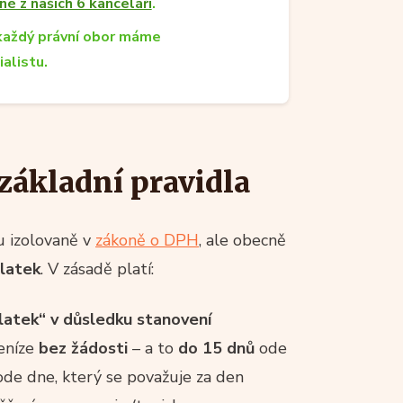
né z našich 6 kanceláří
.
každý právní obor máme
ialistu.
 základní pravidla
u izolovaně v
zákoně o DPH
, ale obecně
platek
. V zásadě platí:
latek“ v důsledku stanovení
peníze
bez žádosti
– a to
do 15 dnů
ode
ode dne, který se považuje za den