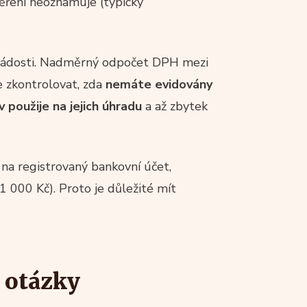
ěření neoznamuje (typicky
ádosti. Nadměrný odpočet DPH mezi
e zkontrolovat, zda
nemáte evidovány
v použije na jejich úhradu
a až zbytek
 na registrovaný bankovní účet,
 000 Kč). Proto je důležité mít
 otázky