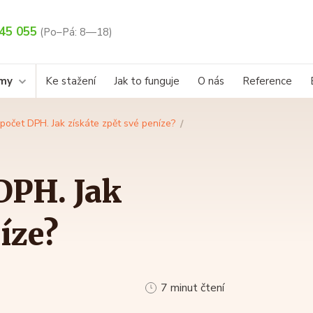
45 055
(Po–Pá: 8—18)
rmy
Ke stažení
Jak to funguje
O nás
Reference
očet DPH. Jak získáte zpět své peníze?
DPH. Jak
íze?
7 minut čtení