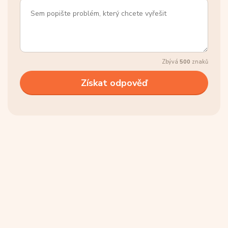
Zbývá
500
znaků