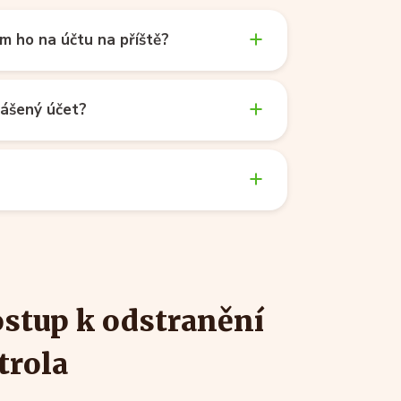
ám ho na účtu na příště?
lášený účet?
ostup k odstranění
trola