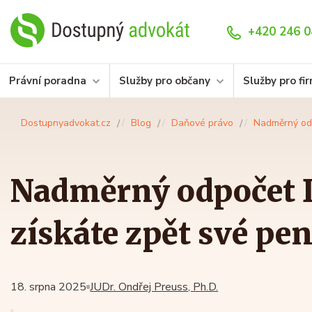
+420 246 0
Právní poradna
Služby pro občany
Služby pro fi
Dostupnyadvokat.cz
Blog
Daňové právo
Nadměrný odp
Nadměrný odpočet 
získáte zpět své pen
18. srpna 2025
JUDr. Ondřej Preuss, Ph.D.