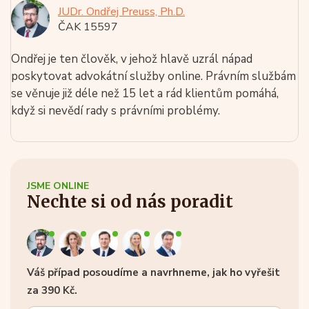
JUDr. Ondřej Preuss, Ph.D.
ČAK 15597
Ondřej je ten člověk, v jehož hlavě uzrál nápad
poskytovat advokátní služby online. Právním službám
se věnuje již déle než 15 let a rád klientům pomáhá,
když si nevědí rady s právními problémy.
JSME ONLINE
Nechte si od nás poradit
Váš případ posoudíme a navrhneme, jak ho vyřešit
za 390 Kč.