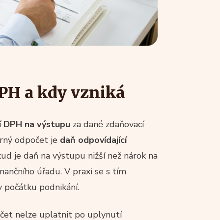
PH a kdy vzniká
í DPH na výstupu
za dané zdaňovací
ěrný odpočet je
daň odpovídající
kud je daň na výstupu nižší než nárok na
nančního úřadu. V praxi se s tím
 v počátku podnikání.
et nelze uplatnit po uplynutí