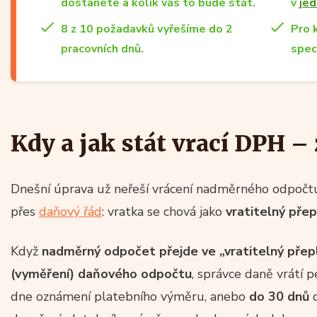
dostanete a kolik vás to bude stát.
v
jed
8 z 10 požadavků vyřešíme do 2
Pro 
pracovních dnů.
spec
Kdy a jak stát vrací DPH –
Dnešní úprava už neřeší vrácení nadměrného odpočt
přes
daňový řád
: vratka se chová jako
vratitelný pře
Když
nadměrný odpočet přejde ve „vratitelný přep
(vyměření) daňového odpočtu
, správce daně vrátí 
dne oznámení platebního výměru, anebo
do 30 dnů