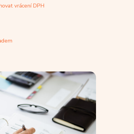
ahovat vrácení DPH
řadem