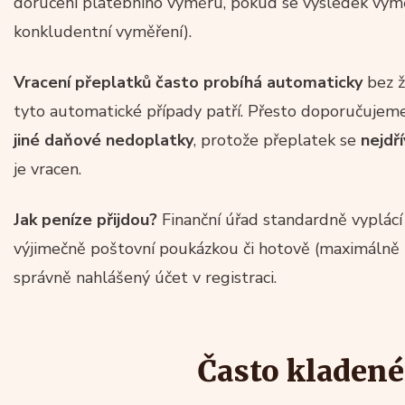
doručení platebního výměru, pokud se výsledek vym
konkludentní vyměření).
Vracení přeplatků často probíhá automaticky
bez ž
tyto automatické případy patří. Přesto doporučujem
jiné daňové nedoplatky
, protože přeplatek se
nejdří
je vracen.
Jak peníze přijdou?
Finanční úřad standardně vyplácí
výjimečně poštovní poukázkou či hotově (maximálně 1
správně nahlášený účet v registraci.
Často kladené