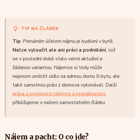
TIP NA ČLÁNEK
Tip
: Primárním účelem nájmu je bydlení v bytě.
Nelze vyloučit ale ani práci a podnikání
, což
se v poslední době stalo velmi aktuální a
žádanou variantou. Nájemce si tedy může
nejenom umístit sídlo na adresu domu či bytu, ale
také samotnou práci z domova vykonávat. Další
práva a povinnosti nájemce a pronajímatele
přibližujeme v našem samostatném článku.
Nájem a pacht: O co jde?