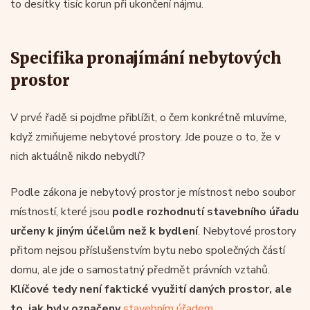
to desítky tisíc korun při ukončení nájmu.
Specifika pronajímání nebytových
prostor
V prvé řadě si pojďme přiblížit, o čem konkrétně mluvíme,
když zmiňujeme nebytové prostory. Jde pouze o to, že v
nich aktuálně nikdo nebydlí?
Podle zákona je nebytový prostor je místnost nebo soubor
místností, které jsou
podle rozhodnutí stavebního úřadu
určeny k jiným účelům než k bydlení
. Nebytové prostory
přitom nejsou příslušenstvím bytu nebo společných částí
domu, ale jde o samostatný předmět právních vztahů.
Klíčové tedy není faktické využití daných prostor, ale
to, jak byly označeny
stavebním úřadem
.