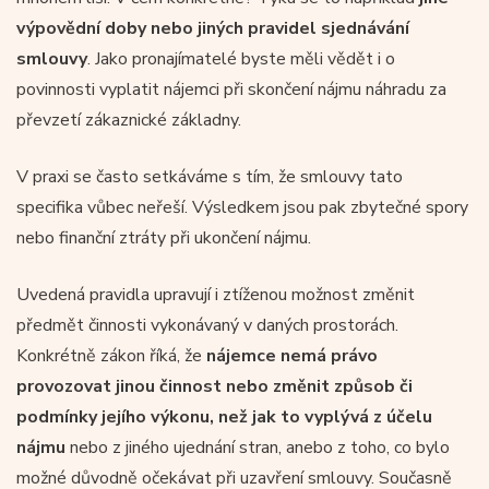
výpovědní doby nebo jiných pravidel sjednávání
smlouvy
. Jako pronajímatelé byste měli vědět i o
povinnosti vyplatit nájemci při skončení nájmu náhradu za
převzetí zákaznické základny.
V praxi se často setkáváme s tím, že smlouvy tato
specifika vůbec neřeší. Výsledkem jsou pak zbytečné spory
nebo finanční ztráty při ukončení nájmu.
Uvedená pravidla upravují i ztíženou možnost změnit
předmět činnosti vykonávaný v daných prostorách.
Konkrétně zákon říká, že
nájemce nemá právo
provozovat jinou činnost nebo změnit způsob či
podmínky jejího výkonu, než jak to vyplývá z účelu
nájmu
nebo z jiného ujednání stran, anebo z toho, co bylo
možné důvodně očekávat při uzavření smlouvy. Současně