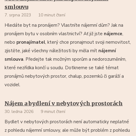
smlouvu
7. srpna 2023
10 minut čtení
Hledáte byt na pronájem? Vlastníte nájemní dům? Jak na
pronájem bytu v osobním vlastnictví? Ať již jste
nájemce
,
nebo
pronajímatel
, který chce pronajmout svoji nemovitost,
zjistěte, jaké všechny náležitosti by měla mít
nájemní
smlouva
. Předejte tak možným sporům a nedorozuměním,
které nezřídka končí u soudu. Dotkneme se také témat
pronájmů nebytových prostor, chalup, pozemků či garáží a
vozidel.
Nájem a bydlení v nebytových prostorách
30. ledna 2026
9 minut čtení
Bydlet v nebytových prostorách není automaticky neplatné
z pohledu nájemní smlouvy, ale může být problém z pohledu