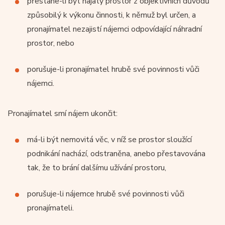
přestane-li být najatý prostor z objektivních důvodů
způsobilý k výkonu činnosti, k němuž byl určen, a
pronajímatel nezajistí nájemci odpovídající náhradní
prostor, nebo
porušuje-li pronajímatel hrubě své povinnosti vůči
nájemci.
Pronajímatel smí nájem ukončit:
má-li být nemovitá věc, v níž se prostor sloužící
podnikání nachází, odstraněna, anebo přestavována
tak, že to brání dalšímu užívání prostoru,
porušuje-li nájemce hrubě své povinnosti vůči
pronajímateli.