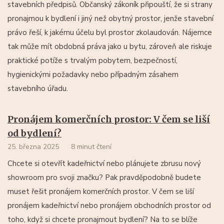
stavebních předpisů. Občanský zákoník připouští, že si strany
pronajmou k bydlení i jiný než obytný prostor, jenže stavební
právo řeší, k jakému účelu byl prostor zkolaudován. Nájemce
tak může mít obdobná práva jako u bytu, zároveň ale riskuje
praktické potíže s trvalým pobytem, bezpečností,
hygienickými požadavky nebo případným zásahem
stavebního úřadu.
Pronájem komerčních prostor: V čem se liší
od bydlení?
25. března 2025
8 minut čtení
Chcete si otevřít kadeřnictví nebo plánujete zbrusu nový
showroom pro svoji značku? Pak pravděpodobně budete
muset řešit pronájem komerčních prostor. V čem se liší
pronájem kadeřnictví nebo pronájem obchodních prostor od
toho, když si chcete pronajmout bydlení? Na to se blíže