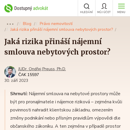
HLEDÁNÍ
MŮJ ÚČET
MENU
Blog
Právo nemovitostí
●●●
Jaká rizika přináší nájemní smlouva nebytových prostor?
Jaká rizika přináší nájemní
smlouva nebytových prostor?
JUDr. Ondřej Preuss, Ph.D.
ČAK 15597
30. září 2023
Shrnutí:
Nájemní smlouva na nebytové prostory může
být pro pronajímatele i nájemce riziková – zejména kvůli
povinnosti nahradit klientskou základnu, omezením
změny podnikání nebo přísným pravidlům výpovědi dle
občanského zákoníku. A ten zejména v případě prostor