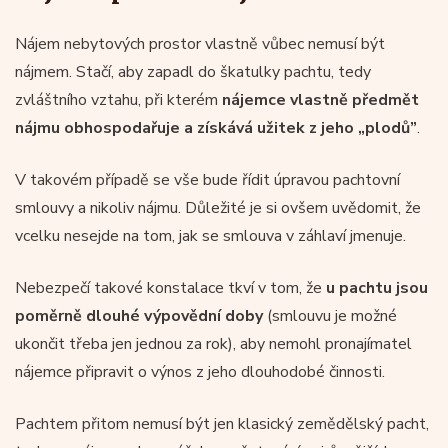
Nájem nebytových prostor vlastně vůbec nemusí být
nájmem. Stačí, aby zapadl do škatulky pachtu, tedy
zvláštního vztahu, při kterém
nájemce vlastně předmět
nájmu obhospodařuje a získává užitek z jeho „plodů”
.
V takovém případě se vše bude řídit úpravou pachtovní
smlouvy a nikoliv nájmu. Důležité je si ovšem uvědomit, že
vcelku nesejde na tom, jak se smlouva v záhlaví jmenuje.
Nebezpečí takové konstalace tkví v tom, že
u pachtu jsou
poměrně dlouhé výpovědní doby
(smlouvu je možné
ukončit třeba jen jednou za rok), aby nemohl pronajímatel
nájemce připravit o výnos z jeho dlouhodobé činnosti.
Pachtem přitom nemusí být jen klasický zemědělský pacht,