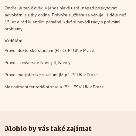
Ondřej je ten člověk, v jehož hlavě uzrál nápad poskytovat
advokátní služby online. Právním službám se věnuje již déle než
15 let a rád klientům pomáhá, když si nevědí rady s právními
problémy.
Vzdělání
Právo, doktorské studium (Ph.D), Pf UK v Praze
Právo, L’université Nancy-II, Nancy
Právo, magisterské studium (Mgr.), Pf UK v Praze
Mezinárodní teritoriální studia (Bc.), FSV UK v Praze
Mohlo by vás také zajímat