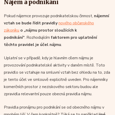
Nájem a podnikání
Pokud nájemce provozuje podnikatelskou činnost,
nájemní
vztah se bude řídit pravidly
nového občanského
zákoníku
o „nájmu prostor sloužících k
podnikání“
. Rozhodujícím
faktorem pro uplatnění
těchto pravidel je účel nájmu
.
Uplatní se v případě, kdy je hlavním cílem nájmu je
provozování podnikatelské aktivity v daném místě. Toto
pravidlo se vztahuje na smluvní vztah bez ohledu na to, zda
je tento účel ve smlouvě explicitně uveden. Pro nájemníky
komerčních prostor z neziskového sektoru budou ale
zpravidla relevantní pouze obecná pravidla nájmu.
Pravidla pronájmu pro podnikání se od obecného nájmu v
mnohém liší. V čem konkrétně? Týká se to například
jiné