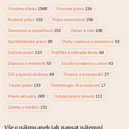
Všechny články
1948
Pracovní právo
234
Rodinné právo
153
Právo nemovitostí
256
Živnostníci a společnosti
253
Občan a stát
108
Spotřebitelské právo
38
Dluhy, exekuce a insolvence
53
Daňové právo
110
Pojištění a náhrada škody
64
Doprava a motoristé
53
Sociální podpora a zdraví
43
SVJ a bytová družstva
49
Finance a investování
27
Trestní právo
133
Technologie, AI a soukromí
17
Právní aktuality
269
Ostatní právní témata
112
Zmínky v médiích
151
Vše o nájmu aneb jak napsat nájemní