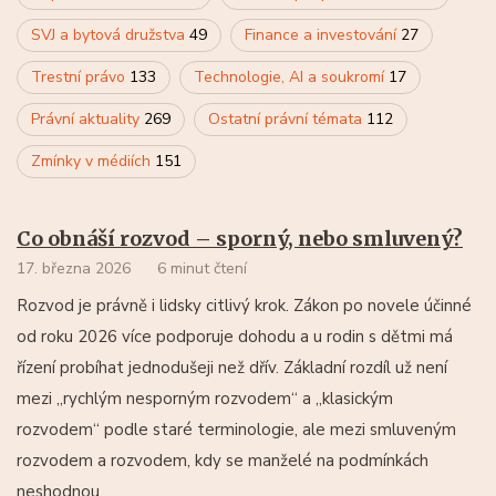
SVJ a bytová družstva
49
Finance a investování
27
Trestní právo
133
Technologie, AI a soukromí
17
Právní aktuality
269
Ostatní právní témata
112
Zmínky v médiích
151
Co obnáší rozvod – sporný, nebo smluvený?
17. března 2026
6 minut čtení
Rozvod je právně i lidsky citlivý krok. Zákon po novele účinné
od roku 2026 více podporuje dohodu a u rodin s dětmi má
řízení probíhat jednodušeji než dřív. Základní rozdíl už není
mezi „rychlým nesporným rozvodem“ a „klasickým
rozvodem“ podle staré terminologie, ale mezi smluveným
rozvodem a rozvodem, kdy se manželé na podmínkách
neshodnou.