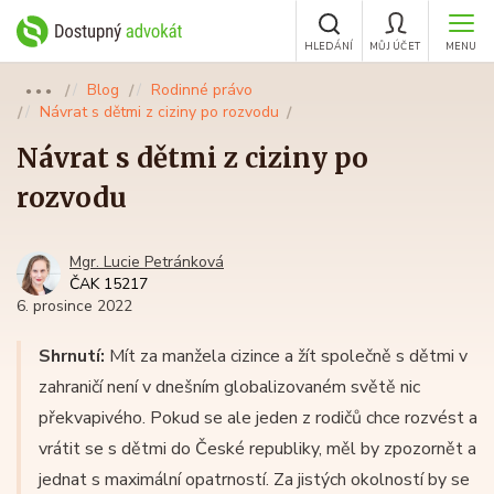
HLEDÁNÍ
MŮJ ÚČET
MENU
Blog
Rodinné právo
●●●
Návrat s dětmi z ciziny po rozvodu
Návrat s dětmi z ciziny po
rozvodu
Mgr. Lucie Petránková
ČAK 15217
6. prosince 2022
Shrnutí:
Mít za manžela cizince a žít společně s dětmi v
zahraničí není v dnešním globalizovaném světě nic
překvapivého. Pokud se ale jeden z rodičů chce rozvést a
vrátit se s dětmi do České republiky, měl by zpozornět a
jednat s maximální opatrností. Za jistých okolností by se