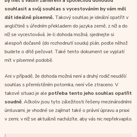
by měl s vaším záměrem a společnou dohodou
souhlasit a svůj souhlas s vycestováním by vám měl
dát ideálně písemně.
Takový souhlas je ideální opatřit v
angličtině s úředním překladem do jazyka země, z níž a do
níž se vycestovává. Je-li dohoda možná, sjednejte si
alespoň dočasně (do rozhodnutí soudu) plán, podle něhož
budete o dítě pečovat. Také tento dokument se vyplatí
mít v písemné podobě.
Ani v případě, že dohoda možná není a druhý rodič neudělí
souhlas s přemístěním potomka, není vše ztraceno. V
takové situaci je ale
potřeba tento jeho souhlas opatřit
soudně
. Ačkoliv jsou tyto záležitosti řešeny mezinárodními
úmluvami, je vhodné se zajímat také o právní úpravu a praxi
v zemi, v níž se aktuálně nacházíte, aby vás nic nepřekvapilo.