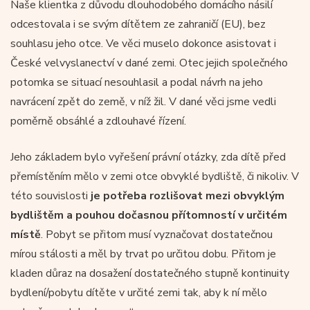
Naše klientka z důvodu dlouhodobého domácího násilí
odcestovala i se svým dítětem ze zahraničí (EU), bez
souhlasu jeho otce. Ve věci muselo dokonce asistovat i
České velvyslanectví v dané zemi. Otec jejich společného
potomka se situací nesouhlasil a podal návrh na jeho
navrácení zpět do země, v níž žil. V dané věci jsme vedli
poměrně obsáhlé a zdlouhavé řízení.
Jeho základem bylo vyřešení právní otázky, zda dítě před
přemístěním mělo v zemi otce obvyklé bydliště, či nikoliv. V
této souvislosti
je potřeba rozlišovat mezi obvyklým
bydlištěm a pouhou dočasnou přítomností v určitém
místě
. Pobyt se přitom musí vyznačovat dostatečnou
mírou stálosti a měl by trvat po určitou dobu. Přitom je
kladen důraz na dosažení dostatečného stupně kontinuity
bydlení/pobytu dítěte v určité zemi tak, aby k ní mělo