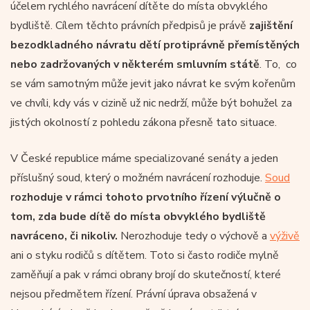
účelem rychlého navrácení dítěte do místa obvyklého
bydliště. Cílem těchto právních předpisů je právě
zajištění
bezodkladného návratu dětí protiprávně přemístěných
nebo zadržovaných v některém smluvním státě
. To, co
se vám samotným může jevit jako návrat ke svým kořenům
ve chvíli, kdy vás v cizině už nic nedrží, může být bohužel za
jistých okolností z pohledu zákona přesně tato situace.
V České republice máme specializované senáty a jeden
příslušný soud, který o možném navrácení rozhoduje.
Soud
rozhoduje v rámci tohoto prvotního řízení výlučně o
tom, zda bude dítě do místa obvyklého bydliště
navráceno, či nikoliv.
Nerozhoduje tedy o výchově a
výživě
ani o styku rodičů s dítětem. Toto si často rodiče mylně
zaměňují a pak v rámci obrany brojí do skutečností, které
nejsou předmětem řízení. Právní úprava obsažená v