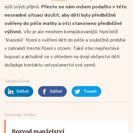
výši svých příjmů.
Přesto se nám ovšem podařilo v této
nesnadné situaci docílit, aby děti byly předběžně
svěřeny do péče matky a otci stanoveno předběžné
výživné.
Věc je ale mnohem komplikovanější. Nyní běží
“klasické” řízení o svěření dětí do péče a souběžně probíhá
v zahraničí trestní řízení s otcem. Také otec nepřestává
bojovat a aktuálně se s ohledem na dvojí občanství dětí
dožaduje kontaktu velvyslanectví své země.
Sdílejte článek
Sdílet
Sdílet
Tweet
Související služba
Rozvod manželství