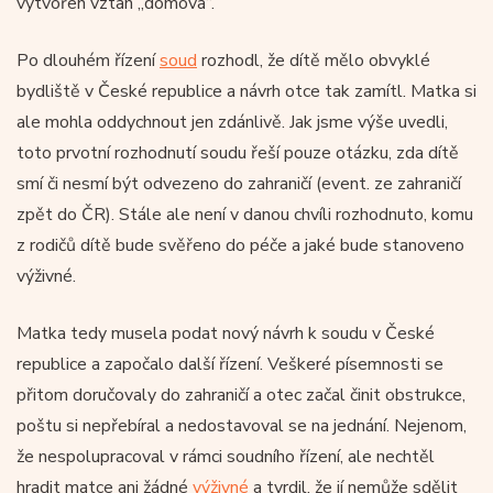
vytvořen vztah „domova“.
Po dlouhém řízení
soud
rozhodl, že dítě mělo obvyklé
bydliště v České republice a návrh otce tak zamítl. Matka si
ale mohla oddychnout jen zdánlivě. Jak jsme výše uvedli,
toto prvotní rozhodnutí soudu řeší pouze otázku, zda dítě
smí či nesmí být odvezeno do zahraničí (event. ze zahraničí
zpět do ČR). Stále ale není v danou chvíli rozhodnuto, komu
z rodičů dítě bude svěřeno do péče a jaké bude stanoveno
výživné.
Matka tedy musela podat nový návrh k soudu v České
republice a započalo další řízení. Veškeré písemnosti se
přitom doručovaly do zahraničí a otec začal činit obstrukce,
poštu si nepřebíral a nedostavoval se na jednání. Nejenom,
že nespolupracoval v rámci soudního řízení, ale nechtěl
hradit matce ani žádné
výživné
a tvrdil, že jí nemůže sdělit