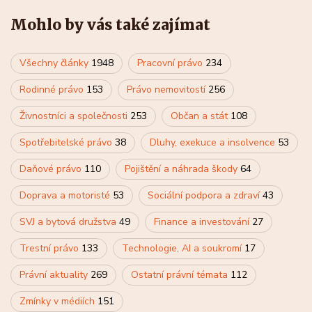
Mohlo by vás také zajímat
Všechny články
1948
Pracovní právo
234
Rodinné právo
153
Právo nemovitostí
256
Živnostníci a společnosti
253
Občan a stát
108
Spotřebitelské právo
38
Dluhy, exekuce a insolvence
53
Daňové právo
110
Pojištění a náhrada škody
64
Doprava a motoristé
53
Sociální podpora a zdraví
43
SVJ a bytová družstva
49
Finance a investování
27
Trestní právo
133
Technologie, AI a soukromí
17
Právní aktuality
269
Ostatní právní témata
112
Zmínky v médiích
151