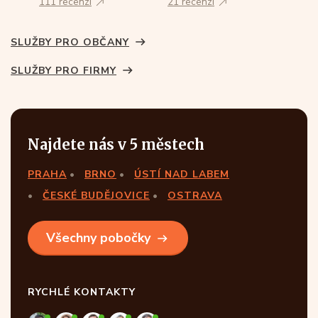
111 recenzí
21 recenzí
SLUŽBY PRO OBČANY
SLUŽBY PRO FIRMY
Najdete nás v 5 městech
PRAHA
BRNO
ÚSTÍ NAD LABEM
ČESKÉ BUDĚJOVICE
OSTRAVA
Všechny pobočky
RYCHLÉ KONTAKTY