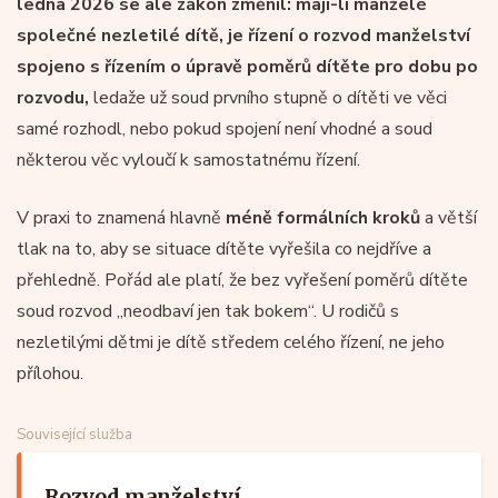
ledna 2026 se ale zákon změnil: mají-li manželé
společné nezletilé dítě, je řízení o rozvod manželství
spojeno s řízením o úpravě poměrů dítěte pro dobu po
rozvodu,
ledaže už soud prvního stupně o dítěti ve věci
samé rozhodl, nebo pokud spojení není vhodné a soud
některou věc vyloučí k samostatnému řízení.
V praxi to znamená hlavně
méně formálních kroků
a větší
tlak na to, aby se situace dítěte vyřešila co nejdříve a
přehledně. Pořád ale platí, že bez vyřešení poměrů dítěte
soud rozvod „neodbaví jen tak bokem“. U rodičů s
nezletilými dětmi je dítě středem celého řízení, ne jeho
přílohou.
Související služba
Rozvod manželství