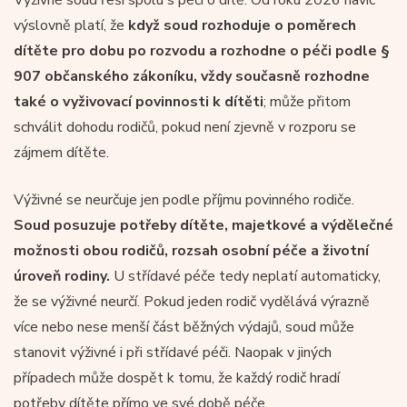
výslovně platí, že
když soud rozhoduje o poměrech
dítěte pro dobu po rozvodu a rozhodne o péči podle §
907 občanského zákoníku, vždy současně rozhodne
také o vyživovací povinnosti k dítěti
; může přitom
schválit dohodu rodičů, pokud není zjevně v rozporu se
zájmem dítěte.
Výživné se neurčuje jen podle příjmu povinného rodiče.
Soud posuzuje potřeby dítěte, majetkové a výdělečné
možnosti obou rodičů, rozsah osobní péče a životní
úroveň rodiny.
U střídavé péče tedy neplatí automaticky,
že se výživné neurčí. Pokud jeden rodič vydělává výrazně
více nebo nese menší část běžných výdajů, soud může
stanovit výživné i při střídavé péči. Naopak v jiných
případech může dospět k tomu, že každý rodič hradí
potřeby dítěte přímo ve své době péče.