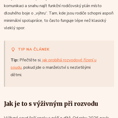
komunikaci a snahu najít funkční rodičovský plán místo
dlouhého boje o „výhru“. Tam, kde jsou rodiče schopni aspoň
minimální spolupráce, to často funguje lépe než klasický
vleklý spor.
TIP NA ČLÁNEK
Tip:
Přečtěte si,
jak probíhá rozvodové řízení u
soudu
, pokud jde o manželství s nezletilými
dětmi.
Jak je to s výživným při rozvodu
Výživné soud řeší spolu s péčí o dítě. Od roku 2026 navíc