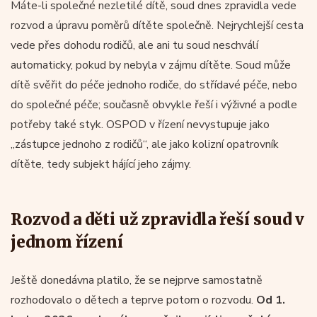
Máte-li společné nezletilé dítě, soud dnes zpravidla vede
rozvod a úpravu poměrů dítěte společně. Nejrychlejší cesta
vede přes dohodu rodičů, ale ani tu soud neschválí
automaticky, pokud by nebyla v zájmu dítěte. Soud může
dítě svěřit do péče jednoho rodiče, do střídavé péče, nebo
do společné péče; současně obvykle řeší i výživné a podle
potřeby také styk. OSPOD v řízení nevystupuje jako
„zástupce jednoho z rodičů“, ale jako kolizní opatrovník
dítěte, tedy subjekt hájící jeho zájmy.
Rozvod a děti už zpravidla řeší soud v
jednom řízení
Ještě donedávna platilo, že se nejprve samostatně
rozhodovalo o dětech a teprve potom o rozvodu.
Od 1.