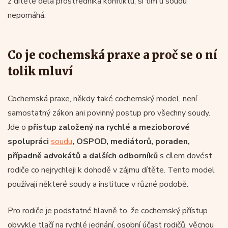
z dítěte dělá prostředníka konfliktu, si tím u soudu
nepomáhá.
Co je cochemská praxe a proč se o ní
tolik mluví
Cochemská praxe, někdy také cochemský model, není
samostatný zákon ani povinný postup pro všechny soudy.
Jde o
přístup založený na rychlé a mezioborové
spolupráci
soudu
, OSPOD, mediátorů, poraden,
případně advokátů a dalších odborníků
s cílem dovést
rodiče co nejrychleji k dohodě v zájmu dítěte. Tento model
používají některé soudy a instituce v různé podobě.
Pro rodiče je podstatné hlavně to, že cochemský přístup
obvykle tlačí na rychlé jednání, osobní účast rodičů, věcnou