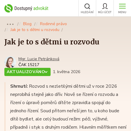
HLEDÁNÍ
MŮJ ÚČET
MENU
Blog
Rodinné právo
●●●
Jak je to s dětmi u rozvodu
Jak je to s dětmi u rozvodu
Mgr. Lucie Petránková
ČAK 15217
AKTUALIZOVÁNO
1. května 2026
Shrnutí:
Rozvod s nezletilými dětmi už v roce 2026
neprobíhá stejně jako dřív. Nově se řízení o rozvodu a
řízení o úpravě poměrů dítěte zpravidla spojují do
jednoho řízení. Soud přitom neřeší jen to, u koho bude
dítě bydlet, ale celý budoucí režim: péči, výživné,
případně i styk s druhým rodičem. Hlavním měřítkem není