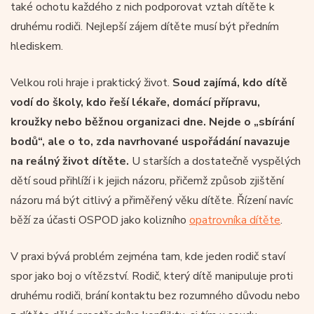
také ochotu každého z nich podporovat vztah dítěte k
druhému rodiči. Nejlepší zájem dítěte musí být předním
hlediskem.
Velkou roli hraje i praktický život.
Soud zajímá, kdo dítě
vodí do školy, kdo řeší lékaře, domácí přípravu,
kroužky nebo běžnou organizaci dne. Nejde o „sbírání
bodů“, ale o to, zda navrhované uspořádání navazuje
na reálný život dítěte.
U starších a dostatečně vyspělých
dětí soud přihlíží i k jejich názoru, přičemž způsob zjištění
názoru má být citlivý a přiměřený věku dítěte. Řízení navíc
běží za účasti OSPOD jako kolizního
opatrovníka dítěte
.
V praxi bývá problém zejména tam, kde jeden rodič staví
spor jako boj o vítězství. Rodič, který dítě manipuluje proti
druhému rodiči, brání kontaktu bez rozumného důvodu nebo