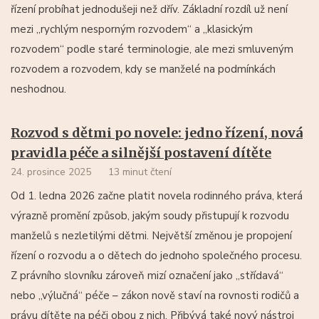
řízení probíhat jednodušeji než dřív. Základní rozdíl už není
mezi „rychlým nesporným rozvodem“ a „klasickým
rozvodem“ podle staré terminologie, ale mezi smluveným
rozvodem a rozvodem, kdy se manželé na podmínkách
neshodnou.
Rozvod s dětmi po novele: jedno řízení, nová
pravidla péče a silnější postavení dítěte
24. prosince 2025
13 minut čtení
Od 1. ledna 2026 začne platit novela rodinného práva, která
výrazně promění způsob, jakým soudy přistupují k rozvodu
manželů s nezletilými dětmi. Největší změnou je propojení
řízení o rozvodu a o dětech do jednoho společného procesu.
Z právního slovníku zároveň mizí označení jako „střídavá“
nebo „výlučná“ péče – zákon nově staví na rovnosti rodičů a
právu dítěte na péči obou z nich. Přibývá také nový nástroj