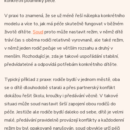
konkrétní podmínky péče.
V praxi to znamená, že se už méně řeší nálepka konkrétního
modelu a více to, jak má péče skutečně fungovat v běžném
životě dítěte.
Soud
proto může nastavit režim, v němž dítě
tráví čas s oběma rodiči relativně vyrovnaně, ale také režim,
v němž jeden rodič pečuje ve větším rozsahu a druhý v
menším. Rozhodující je, zda je takové uspořádání stabilní,
předvídatelné a odpovídá potřebám konkrétního dítěte.
Typický příklad z praxe: rodiče bydlí v jednom městě, oba
se o dítě dlouhodobě starali a přes partnerský konflikt
dokážou řešit školu, kroužky i předávání věcně. V takové
situaci může soud nastavit širší zapojení obou rodičů do
péče. Jestliže ale rodiče bydlí daleko od sebe, dítě je velmi
malé, předávání pravidelně provázejí konflikty a každodenní
režim by byl opakovaně narušován, soud obvykle určí péči