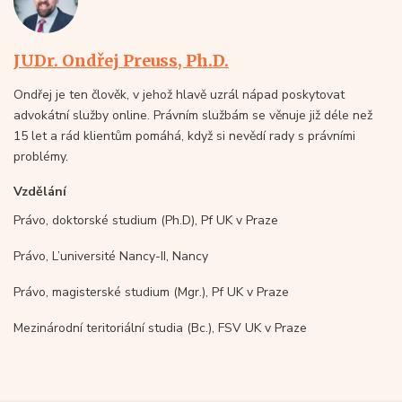
JUDr. Ondřej Preuss, Ph.D.
Ondřej je ten člověk, v jehož hlavě uzrál nápad poskytovat
advokátní služby online. Právním službám se věnuje již déle než
15 let a rád klientům pomáhá, když si nevědí rady s právními
problémy.
Vzdělání
Právo, doktorské studium (Ph.D), Pf UK v Praze
Právo, L’université Nancy-II, Nancy
Právo, magisterské studium (Mgr.), Pf UK v Praze
Mezinárodní teritoriální studia (Bc.), FSV UK v Praze