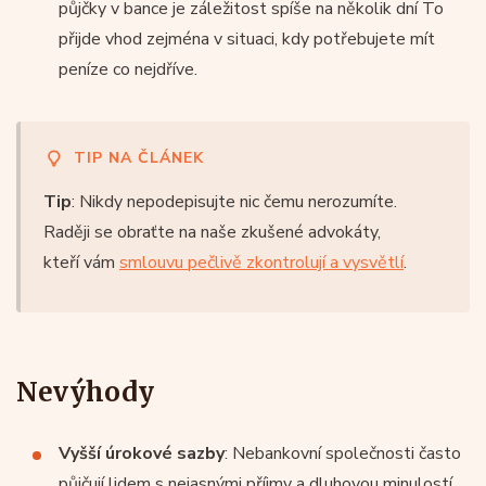
půjčky v bance je záležitost spíše na několik dní To
přijde vhod zejména v situaci, kdy potřebujete mít
peníze co nejdříve.
TIP NA ČLÁNEK
Tip
: Nikdy nepodepisujte nic čemu nerozumíte.
Raději se obraťte na naše zkušené advokáty,
kteří vám
smlouvu pečlivě zkontrolují a vysvětlí
.
Nevýhody
Vyšší úrokové sazby
: Nebankovní společnosti často
půjčují lidem s nejasnými příjmy a dluhovou minulostí.