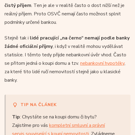
čistý příjem
. Ten je ale v realitě často o dost nižší než je
reálný příjem. Proto OSVČ nemají často možnost splnit
podmínky určené bankou.
Stejně tak i
lidé pracující „na černo“ nemají podle banky
žádné oficiální příjmy
, i když v realitě mohou vydělávat
statisíce. I těmto tedy přijde nebankovní úvěr vhod. Často
se přitom jedná o koupi domu a tzv.
nebankovní hypotéky
,
za které tito lidé ručí nemovitostí stejně jako u klasické
banky.
TIP NA ČLÁNEK
Tip
: Chystáte se na koupi domu či bytu?
Zajistíme pro vás
kompletní smluvní a právní
servis související s koupí nemovitosti
. Zvládneme