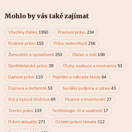
Mohlo by vás také zajímat
Všechny články
1950
Pracovní právo
234
Rodinné právo
153
Právo nemovitostí
256
Živnostníci a společnosti
253
Občan a stát
108
Spotřebitelské právo
38
Dluhy, exekuce a insolvence
53
Daňové právo
110
Pojištění a náhrada škody
64
Doprava a motoristé
53
Sociální podpora a zdraví
43
SVJ a bytová družstva
49
Finance a investování
27
Trestní právo
133
Technologie, AI a soukromí
17
Právní aktuality
271
Ostatní právní témata
112