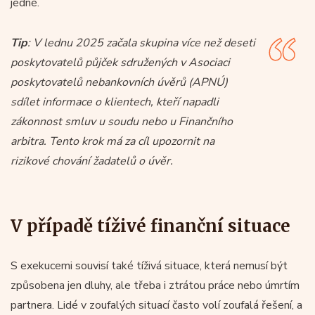
jedné.
Tip
: V lednu 2025 začala skupina více než deseti
poskytovatelů půjček sdružených v Asociaci
poskytovatelů nebankovních úvěrů (APNÚ)
sdílet informace o klientech, kteří napadli
zákonnost smluv u soudu nebo u Finančního
arbitra. Tento krok má za cíl upozornit na
rizikové chování žadatelů o úvěr.
V případě tíživé finanční situace
S exekucemi souvisí také tíživá situace, která nemusí být
způsobena jen dluhy, ale třeba i ztrátou práce nebo úmrtím
partnera. Lidé v zoufalých situací často volí zoufalá řešení, a