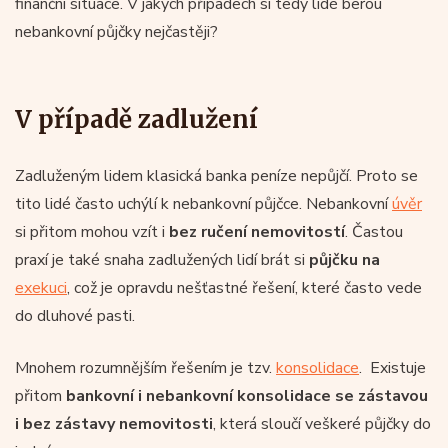
finanční situace. V jakých případech si tedy lidé berou
nebankovní půjčky nejčastěji?
V případě zadlužení
Zadluženým lidem klasická banka peníze nepůjčí. Proto se
tito lidé často uchýlí k nebankovní půjčce. Nebankovní
úvěr
si přitom mohou vzít i
bez ručení nemovitostí
. Častou
praxí je také snaha zadlužených lidí brát si
půjčku na
exekuci
, což je opravdu nešťastné řešení, které často vede
do dluhové pasti.
Mnohem rozumnějším řešením je tzv.
konsolidace
. Existuje
přitom
bankovní i nebankovní konsolidace se zástavou
i bez zástavy nemovitosti
, která sloučí veškeré půjčky do