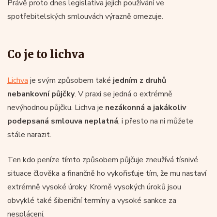
Právě proto dnes legislativa jejich používání ve
spotřebitelských smlouvách výrazně omezuje.
Co je to lichva
Lichva
je svým způsobem také
jedním z druhů
nebankovní půjčky
. V praxi se jedná o extrémně
nevýhodnou půjčku. Lichva je
nezákonná a jakákoliv
podepsaná smlouva neplatná
, i přesto na ni můžete
stále narazit.
Ten kdo peníze tímto způsobem půjčuje zneužívá tísnivé
situace člověka a finančně ho vykořisťuje tím, že mu nastaví
extrémně vysoké úroky. Kromě vysokých úroků jsou
obvyklé také šibeniční termíny a vysoké sankce za
nesplácení.