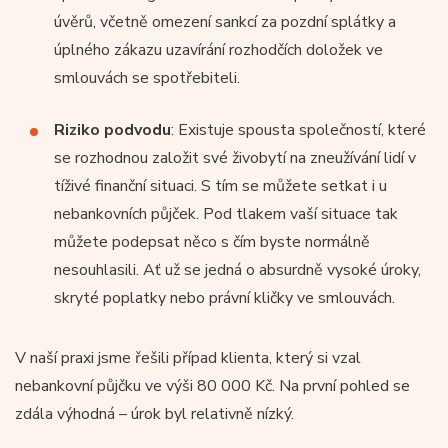
úvěrů, včetně omezení sankcí za pozdní splátky a
úplného zákazu uzavírání rozhodčích doložek ve
smlouvách se spotřebiteli.
Riziko podvodu
: Existuje spousta společností, které
se rozhodnou založit své živobytí na zneužívání lidí v
tíživé finanční situaci. S tím se můžete setkat i u
nebankovních půjček. Pod tlakem vaší situace tak
můžete podepsat něco s čím byste normálně
nesouhlasili. Ať už se jedná o absurdně vysoké úroky,
skryté poplatky nebo právní kličky ve smlouvách.
V naší praxi jsme řešili případ klienta, který si vzal
nebankovní půjčku ve výši 80 000 Kč. Na první pohled se
zdála výhodná – úrok byl relativně nízký.