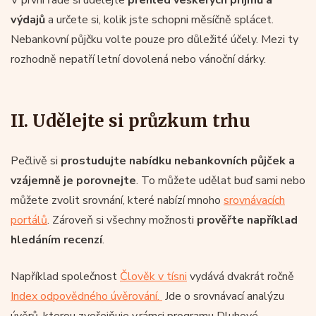
výdajů
a určete si, kolik jste schopni měsíčně splácet.
Nebankovní půjčku volte pouze pro důležité účely. Mezi ty
rozhodně nepatří letní dovolená nebo vánoční dárky.
II. Udělejte si průzkum trhu
Pečlivě si
prostudujte nabídku nebankovních půjček a
vzájemně je porovnejte
. To můžete udělat buď sami nebo
můžete zvolit srovnání, které nabízí mnoho
srovnávacích
portálů
. Zároveň si všechny možnosti
prověřte například
hledáním recenzí
.
Například společnost
Člověk v tísni
vydává dvakrát ročně
Index odpovědného úvěrování.
Jde o srovnávací analýzu
úvěrů, kterou zveřejňuje v rámci programu Dluhové