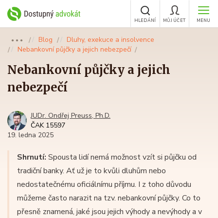
HLEDÁNÍ
MŮJ ÚČET
MENU
Blog
Dluhy, exekuce a insolvence
●●●
Nebankovní půjčky a jejich nebezpečí
Nebankovní půjčky a jejich
nebezpečí
JUDr. Ondřej Preuss, Ph.D.
ČAK 15597
19. ledna 2025
Shrnutí:
Spousta lidí nemá možnost vzít si půjčku od
tradiční banky. Ať už je to kvůli dluhům nebo
nedostatečnému oficiálnímu příjmu. I z toho důvodu
můžeme často narazit na tzv. nebankovní půjčky. Co to
přesně znamená, jaké jsou jejich výhody a nevýhody a v