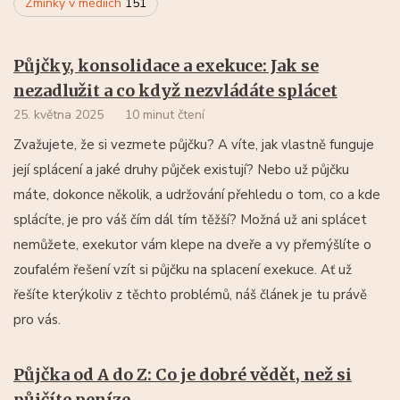
Zmínky v médiích
151
Půjčky, konsolidace a exekuce: Jak se
nezadlužit a co když nezvládáte splácet
25. května 2025
10 minut čtení
Zvažujete, že si vezmete půjčku? A víte, jak vlastně funguje
její splácení a jaké druhy půjček existují? Nebo už půjčku
máte, dokonce několik, a udržování přehledu o tom, co a kde
splácíte, je pro váš čím dál tím těžší? Možná už ani splácet
nemůžete, exekutor vám klepe na dveře a vy přemýšlíte o
zoufalém řešení vzít si půjčku na splacení exekuce. Ať už
řešíte kterýkoliv z těchto problémů, náš článek je tu právě
pro vás.
Půjčka od A do Z: Co je dobré vědět, než si
půjčíte peníze