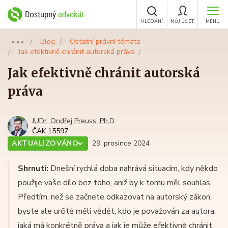
HLEDÁNÍ
MŮJ ÚČET
MENU
Blog
Ostatní právní témata
●●●
Jak efektivně chránit autorská práva
Jak efektivně chránit autorská
práva
JUDr. Ondřej Preuss, Ph.D.
ČAK 15597
AKTUALIZOVÁNO
29. prosince 2024
Shrnutí:
Dnešní rychlá doba nahrává situacím, kdy někdo
použije vaše dílo bez toho, aniž by k tomu měl souhlas.
Předtím, než se začnete odkazovat na autorský zákon,
byste ale určitě měli vědět, kdo je považován za autora,
jaká má konkrétně práva a jak je může efektivně chránit.