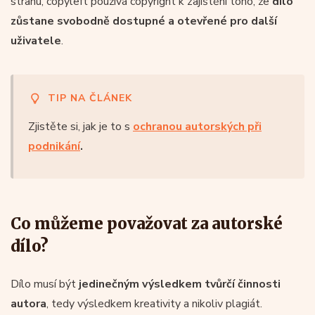
stranu, copyleft používá copyright k zajištění toho, že
dílo
zůstane svobodně dostupné a otevřené pro další
uživatele
.
TIP NA ČLÁNEK
Zjistěte si, jak je to s
ochranou autorských při
podnikání
.
Co můžeme považovat za autorské
dílo?
Dílo musí být
jedinečným výsledkem tvůrčí činnosti
autora
, tedy výsledkem kreativity a nikoliv plagiát.