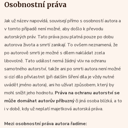
Osobnostní práva
Jak už název napovídá, souvisejí přímo s osobností autora a
v tomto případě není možné, aby došlo k převodu
autorských práv. Tato práva jsou platná pouze po dobu
autorova života a smrtí zanikají. To ovšem neznamená, že
po autorově smrti je možné s dílem nakládat zcela
libovolně. Tato událost nemá žádný vliv na ochranu
samotného autorství, takže ani po smrti autora není možné
si cizí dílo přivlastnit (při dalším šíření díla je vždy nutné
uvádět jméno autora), ani ho užívat způsobem, který by
mohl snížit jeho hodnotu.
Práva na ochranu autorství se
může domáhat autorův příbuzný
či jiná osoba blízká, a to
i v době, kdy už neplatí majetková autorská práva.
Mezi osobnostní práva autora řadíme: