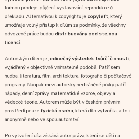
formou prodeje, půjčení, vystavování, reprodukce či
překladu. Alternativou k copyrightu je
copyleft
, který
umožňuje volný přístup k dílům za podmínky, že všechny
odvozené práce budou
distribuovány pod stejnou
licencí
.
Autorským dílem je
jedinečný výsledek tvůrčí činnosti
,
vyjádřený v objektivně vnímatelné podobě. Patří sem
hudba, literatura, film, architektura, fotografie či počítačové
programy. Naopak mezi autorsky nechráněné prvky patří
nápady, denní zprávy, matematické vzorce, objevy a
vědecké teorie. Autorem může být v českém právním
prostředí pouze
fyzická osoba
, která dílo vytvořila, a to i
anonymně nebo ve spoluautorství.
Po vytvoření díla získává autor práva, která se dělí na