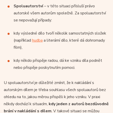
Spoluautorství
– v této situaci přísluší právo
autorské všem autorům společně. Za spoluautorství
se nepovažují případy:
kdy výsledné dílo tvoří několik samostatných složek
(například
hudba
a literární dílo, které dá dohromady
film),
kdy někdo přispěje radou, dá ke vzniku díla podnět
nebo přispěje poskytnutím pomoci.
U spoluautorství je důležité zmínit, že k nakládání s
autorským dílem je třeba souhlasu všech spoluautorů bez
ohledu na to, jakou měrou přispěli k jeho vzniku. V praxi
někdy dochází k situacím,
kdy jeden z autorů bezdůvodně
brání v nakládání s dílem
. V takové situaci se můžou