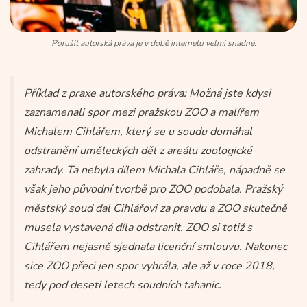
Porušit autorská práva je v době internetu velmi snadné.
Příklad z praxe autorského práva: Možná jste kdysi
zaznamenali spor mezi pražskou ZOO a malířem
Michalem Cihlářem, který se u soudu domáhal
odstranění uměleckých děl z areálu zoologické
zahrady. Ta nebyla dílem Michala Cihláře, nápadně se
však jeho původní tvorbě pro ZOO podobala. Pražský
městský soud dal Cihlářovi za pravdu a ZOO skutečně
musela vystavená díla odstranit. ZOO si totiž s
Cihlářem nejasně sjednala licenční smlouvu. Nakonec
sice ZOO přeci jen spor vyhrála, ale až v roce 2018,
tedy pod deseti letech soudních tahanic.