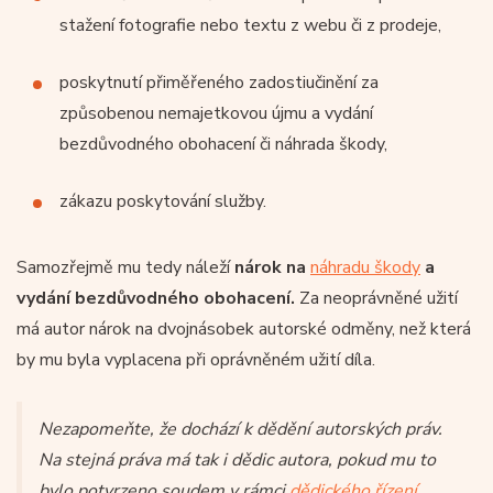
stažení fotografie nebo textu z webu či z prodeje,
poskytnutí přiměřeného zadostiučinění za
způsobenou nemajetkovou újmu a vydání
bezdůvodného obohacení či náhrada škody,
zákazu poskytování služby.
Samozřejmě mu tedy náleží
nárok na
náhradu škody
a
vydání bezdůvodného obohacení.
Za neoprávněné užití
má autor nárok na dvojnásobek autorské odměny, než která
by mu byla vyplacena při oprávněném užití díla.
Nezapomeňte, že dochází k dědění autorských práv.
Na stejná práva má tak i dědic autora, pokud mu to
bylo potvrzeno soudem v rámci
dědického řízení
.