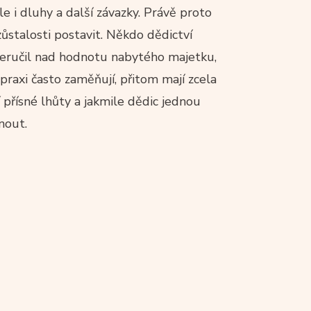
 i dluhy a další závazky. Právě proto
ůstalosti postavit. Někdo dědictví
 neručil nad hodnotu nabytého majetku,
raxi často zaměňují, přitom mají zcela
 přísné lhůty a jakmile dědic jednou
nout.