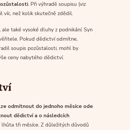
pozůstalosti
. Při výhradě soupisu (viz
il víc, než kolik skutečně zdědil.
, ale také vysoké dluhy z podnikání. Syn
věřitele. Pokud dědictví odmítne,
radil soupis pozůstalosti, mohl by
ýše ceny nabytého dědictví.
tví
 lze odmítnout do jednoho měsíce ode
nout dědictví a o následcích
ní lhůta tři měsíce. Z důležitých důvodů