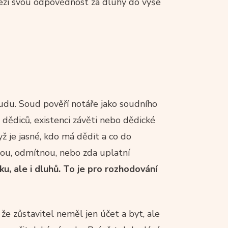
mezí svou odpovědnost za dluhy do výše
oudu. Soud pověří notáře jako soudního
h dědiců, existenci závěti nebo dědické
ž je jasné, kdo má dědit a co do
jmou, odmítnou, nebo zda uplatní
u, ale i dluhů. To je pro rozhodování
 že zůstavitel neměl jen účet a byt, ale