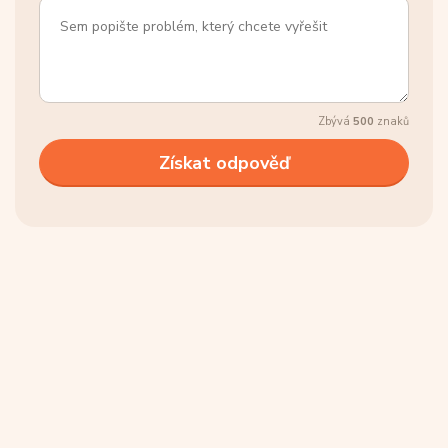
Zbývá
500
znaků