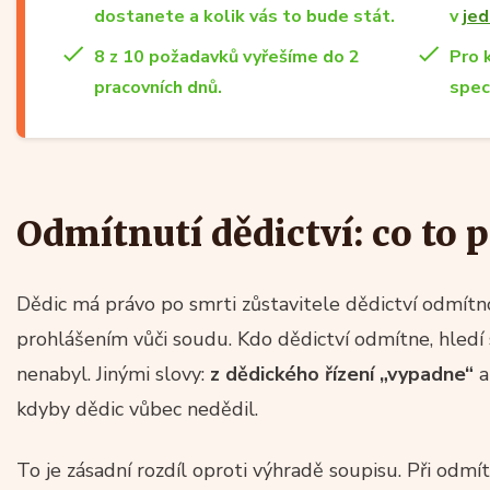
dostanete a kolik vás to bude stát.
v
jed
8 z 10 požadavků vyřešíme do 2
Pro 
pracovních dnů.
spec
Odmítnutí dědictví: co to
Dědic má právo po smrti zůstavitele dědictví odmítn
prohlášením vůči soudu. Kdo dědictví odmítne, hledí s
nenabyl. Jinými slovy:
z dědického řízení „vypadne“
a
kdyby dědic vůbec nedědil.
To je zásadní rozdíl oproti výhradě soupisu. Při odmít