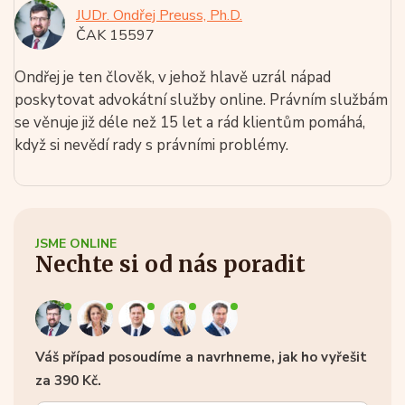
JUDr. Ondřej Preuss, Ph.D.
ČAK 15597
Ondřej je ten člověk, v jehož hlavě uzrál nápad
poskytovat advokátní služby online. Právním službám
se věnuje již déle než 15 let a rád klientům pomáhá,
když si nevědí rady s právními problémy.
JSME ONLINE
Nechte si od nás poradit
Váš případ posoudíme a navrhneme, jak ho vyřešit
za 390 Kč.