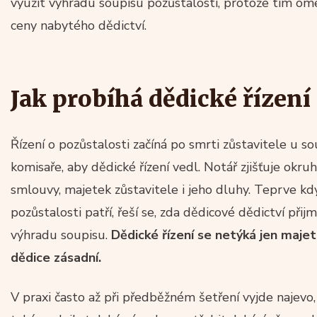
využít výhradu soupisu pozůstalosti, protože tím o
ceny nabytého dědictví.
Jak probíhá dědické řízení
Řízení o pozůstalosti začíná po smrti zůstavitele u s
komisaře, aby dědické řízení vedl. Notář zjišťuje okru
smlouvy, majetek zůstavitele i jeho dluhy. Teprve kdy
pozůstalosti patří, řeší se, zda dědicové dědictví při
výhradu soupisu.
Dědické řízení se netýká jen majetk
dědice zásadní.
V praxi často až při předběžném šetření vyjde najevo,