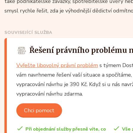
také podnikatelské závazky, spotřebitelské úvěry neb
smysl rychle řešit, zda je výhodnější dědictví odmítno
SOUVISEJÍCÍ SLUŽBA
Řešení právního problému 
Vyřešte libovolný právní problém
s týmem Dost
vám navrhneme řešení vaší situace a spočítáme, 
vypracování návrhu je 390 Kč. Když si u nás nav
vypracování návrhu zdarma.
Chci pomoct
Při objednání služby přesně víte, co
Vše 