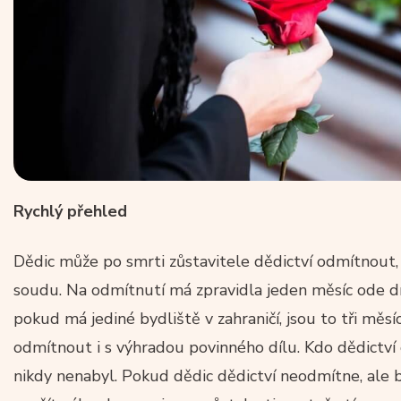
Rychlý přehled
Dědic může po smrti zůstavitele dědictví odmítnout,
soudu. Na odmítnutí má zpravidla jeden měsíc ode d
pokud má jediné bydliště v zahraničí, jsou to tři mě
odmítnout i s výhradou povinného dílu. Kdo dědictví o
nikdy nenabyl. Pokud dědic dědictví neodmítne, ale b