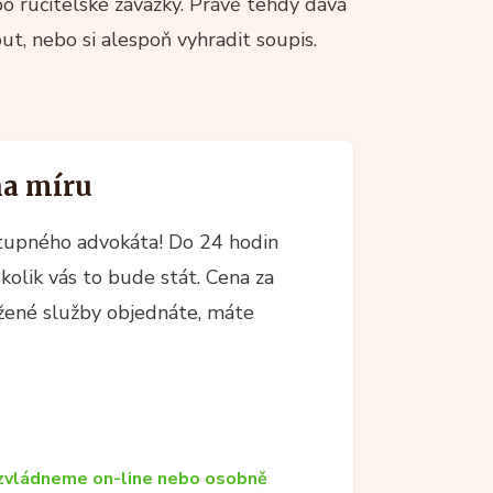
o ručitelské závazky. Právě tehdy dává
ut, nebo si alespoň vyhradit soupis.
na míru
upného advokáta! Do 24 hodin
kolik vás to bude stát. Cena za
ržené služby objednáte, máte
zvládneme on-line nebo osobně