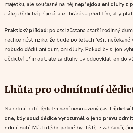
majetku, ale současně na něj
nepřejdou ani dluhy z 
dále) dědictví přijímá, ale chrání se před tím, aby plat
Praktický příklad
: po otci zůstane starší rodinný dům
nechce nést riziko, že bude po letech řešit nečekané 
nebude dědit ani dům, ani dluhy. Pokud by si jen vyh
dědictví přijmout, ale za dluhy by odpovídal jen do v
Lhůta pro odmítnutí dědic
Na odmítnutí dědictví není neomezený čas.
Dědictví
dne, kdy soud dědice vyrozuměl o jeho právu odmít
odmítnutí.
Má-li dědic jediné bydliště v zahraničí, či