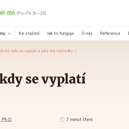
45 055
(Po–Pá: 8—18)
rmy
Ke stažení
Jak to funguje
O nás
Reference
dictví: kdy se vyplatí a jaké má následky
kdy se vyplatí
 Ph.D.
7 minut čtení