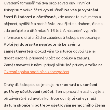
Uvedený formulář má dva propisovací díly. První díl
tiskopisu z velké části vyplní lékař.
Na vás je vyplnění
části B žádosti o ošetřovné,
kde uvedete své jméno a
příjmení, bydliště a rodné číslo, zda žijete s druhem, či ne a
zda pečujete o dítě mladší 16 let. A následně vyplníte
informace o dítěti. Žádné záludnosti tiskopis neobsahuje.
Poté jej dopravíte neprodleně ke svému
zaměstnavateli
(pokud vám to situace dovolí, lze jej
dodat osobně, případně vložit do obálky a zaslat).
Zaměstnavatel k němu připojí příslušné přílohy a zašle na
Okresní správu sociálního zabezpečení
.
Druhý díl tiskopisu se jmenuje
rozhodnutí o ukončení
potřeby ošetřování (péče)
. Ten si prozatím uschovejte a
při závěrečné zdravotní kontrole do něj
lékař vyznačí
datum skončení potřeby ošetřování nemocného člena