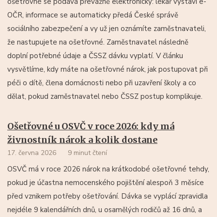
ošetřovné se podává převážně elektronicky: lékař vystaví e-
OČR, informace se automaticky předá České správě
sociálního zabezpečení a vy už jen oznámíte zaměstnavateli,
že nastupujete na ošetřovné. Zaměstnavatel následně
doplní potřebné údaje a ČSSZ dávku vyplatí. V článku
vysvětlíme, kdy máte na ošetřovné nárok, jak postupovat při
péči o dítě, člena domácnosti nebo při uzavření školy a co
dělat, pokud zaměstnavatel nebo ČSSZ postup komplikuje.
Ošetřovné u OSVČ v roce 2026: kdy má
živnostník nárok a kolik dostane
17. června 2026
9 minut čtení
OSVČ má v roce 2026 nárok na krátkodobé ošetřovné tehdy,
pokud je účastna nemocenského pojištění alespoň 3 měsíce
před vznikem potřeby ošetřování. Dávka se vyplácí zpravidla
nejdéle 9 kalendářních dnů, u osamělých rodičů až 16 dnů, a