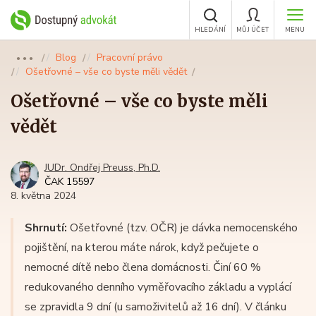
HLEDÁNÍ
MŮJ ÚČET
MENU
Blog
Pracovní právo
●●●
Ošetřovné – vše co byste měli vědět
Ošetřovné – vše co byste měli
vědět
JUDr. Ondřej Preuss, Ph.D.
ČAK 15597
8. května 2024
Shrnutí:
Ošetřovné (tzv. OČR) je dávka nemocenského
pojištění, na kterou máte nárok, když pečujete o
nemocné dítě nebo člena domácnosti. Činí 60 %
redukovaného denního vyměřovacího základu a vyplácí
se zpravidla 9 dní (u samoživitelů až 16 dní). V článku