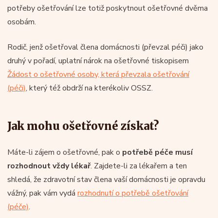
potřeby ošetřování lze totiž poskytnout ošetřovné dvěma
osobám.
Rodič, jenž ošetřoval člena domácnosti (převzal péči) jako
druhý v pořadí, uplatní nárok na ošetřovné tiskopisem
Žádost o ošetřovné osoby, která převzala ošetřování
(péči)
, který též obdrží na kterékoliv OSSZ.
Jak mohu ošetřovné získat?
Máte-li zájem o ošetřovné, pak o
potřebě péče musí
rozhodnout vždy lékař
. Zajdete-li za lékařem a ten
shledá, že zdravotní stav člena vaší domácnosti je opravdu
vážný, pak vám vydá
rozhodnutí o potřebě ošetřování
(péče)
.