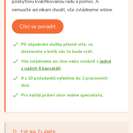
poskytnou kvalifikovanou radu a pomoc. A
nemusíte ani nikam chodit, vše zvládneme online.
Chci se poradit
Při objednání služby přesně víte, co
dostanete a kolik vás to bude stát.
Vše zvládneme on-line nebo osobně v
jedné
z našich 6 kanceláří
.
8 z 10 požadavků vyřešíme do 2 pracovních
dnů.
Pro každý právní obor máme specialistu.
TIP NA ČLÁNEK