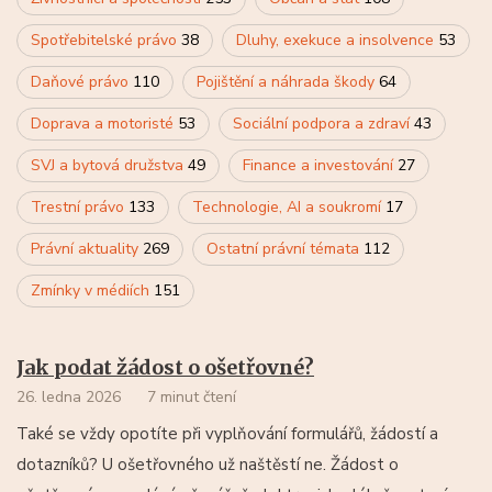
Spotřebitelské právo
38
Dluhy, exekuce a insolvence
53
Daňové právo
110
Pojištění a náhrada škody
64
Doprava a motoristé
53
Sociální podpora a zdraví
43
SVJ a bytová družstva
49
Finance a investování
27
Trestní právo
133
Technologie, AI a soukromí
17
Právní aktuality
269
Ostatní právní témata
112
Zmínky v médiích
151
Jak podat žádost o ošetřovné?
26. ledna 2026
7 minut čtení
Také se vždy opotíte při vyplňování formulářů, žádostí a
dotazníků? U ošetřovného už naštěstí ne. Žádost o