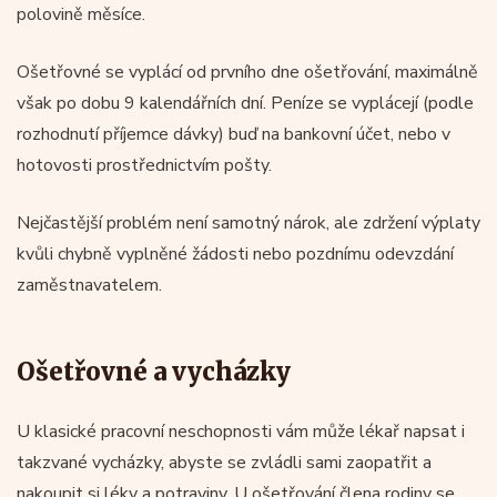
polovině měsíce.
Ošetřovné se vyplácí od prvního dne ošetřování, maximálně
však po dobu 9 kalendářních dní. Peníze se vyplácejí (podle
rozhodnutí příjemce dávky) buď na bankovní účet, nebo v
hotovosti prostřednictvím pošty.
Nejčastější problém není samotný nárok, ale zdržení výplaty
kvůli chybně vyplněné žádosti nebo pozdnímu odevzdání
zaměstnavatelem.
Ošetřovné a vycházky
U klasické pracovní neschopnosti vám může lékař napsat i
takzvané vycházky, abyste se zvládli sami zaopatřit a
nakoupit si léky a potraviny. U ošetřování člena rodiny se