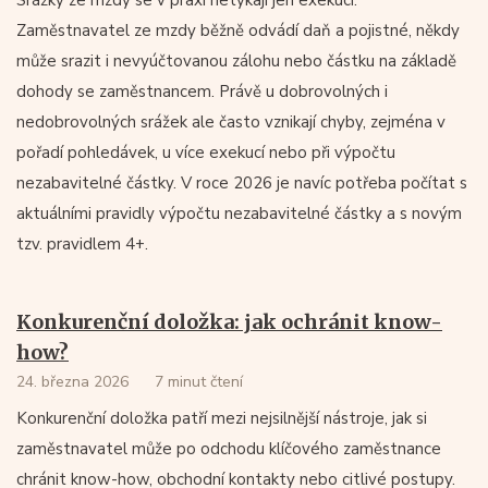
Srážky ze mzdy se v praxi netýkají jen exekucí.
Zaměstnavatel ze mzdy běžně odvádí daň a pojistné, někdy
může srazit i nevyúčtovanou zálohu nebo částku na základě
dohody se zaměstnancem. Právě u dobrovolných i
nedobrovolných srážek ale často vznikají chyby, zejména v
pořadí pohledávek, u více exekucí nebo při výpočtu
nezabavitelné částky. V roce 2026 je navíc potřeba počítat s
aktuálními pravidly výpočtu nezabavitelné částky a s novým
tzv. pravidlem 4+.
Konkurenční doložka: jak ochránit know-
how?
24. března 2026
7 minut čtení
Konkurenční doložka patří mezi nejsilnější nástroje, jak si
zaměstnavatel může po odchodu klíčového zaměstnance
chránit know-how, obchodní kontakty nebo citlivé postupy.