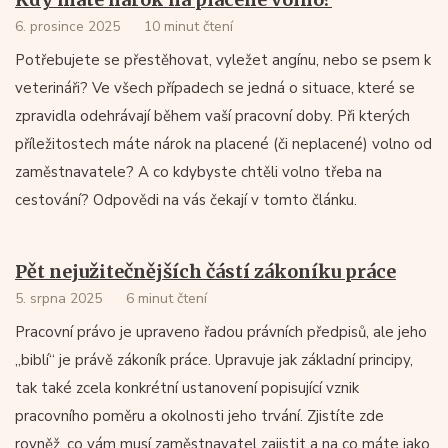
6. prosince 2025
10 minut čtení
Potřebujete se přestěhovat, vyležet angínu, nebo se psem k
veterináři? Ve všech případech se jedná o situace, které se
zpravidla odehrávají během vaší pracovní doby. Při kterých
příležitostech máte nárok na placené (či neplacené) volno od
zaměstnavatele? A co kdybyste chtěli volno třeba na
cestování? Odpovědi na vás čekají v tomto článku.
Pět nejužitečnějších částí zákoníku práce
5. srpna 2025
6 minut čtení
Pracovní právo je upraveno řadou právních předpisů, ale jeho
„biblí“ je právě zákoník práce. Upravuje jak základní principy,
tak také zcela konkrétní ustanovení popisující vznik
pracovního poměru a okolnosti jeho trvání. Zjistíte zde
rovněž, co vám musí zaměstnavatel zajistit a na co máte jako