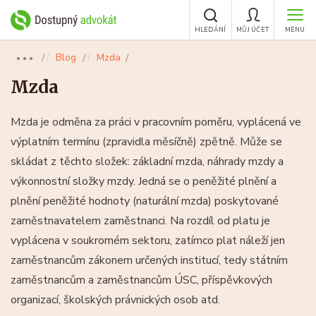
HLEDÁNÍ
MŮJ ÚČET
MENU
Blog
Mzda
●●●
Mzda
Mzda je odměna za práci v pracovním poměru, vyplácená ve
výplatním termínu (zpravidla měsíčně) zpětně. Může se
skládat z těchto složek: základní mzda, náhrady mzdy a
výkonnostní složky mzdy. Jedná se o peněžité plnění a
plnění peněžité hodnoty (naturální mzda) poskytované
zaměstnavatelem zaměstnanci. Na rozdíl od platu je
vyplácena v soukromém sektoru, zatímco plat náleží jen
zaměstnancům zákonem určených institucí, tedy státním
zaměstnancům a zaměstnancům ÚSC, příspěvkových
organizací, školských právnických osob atd.