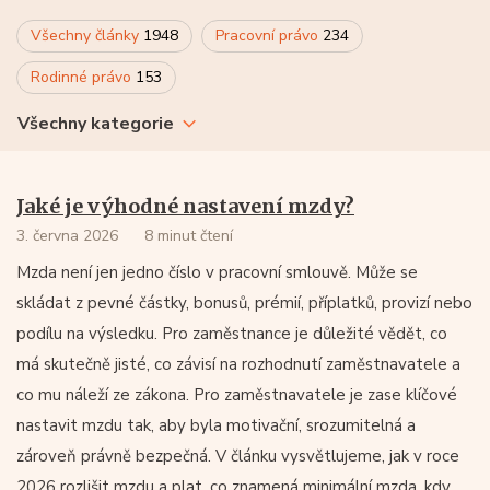
Všechny články
1948
Pracovní právo
234
Rodinné právo
153
Všechny kategorie
Jaké je výhodné nastavení mzdy?
3. června 2026
8 minut čtení
Mzda není jen jedno číslo v pracovní smlouvě. Může se
skládat z pevné částky, bonusů, prémií, příplatků, provizí nebo
podílu na výsledku. Pro zaměstnance je důležité vědět, co
má skutečně jisté, co závisí na rozhodnutí zaměstnavatele a
co mu náleží ze zákona. Pro zaměstnavatele je zase klíčové
nastavit mzdu tak, aby byla motivační, srozumitelná a
zároveň právně bezpečná. V článku vysvětlujeme, jak v roce
2026 rozlišit mzdu a plat, co znamená minimální mzda, kdy