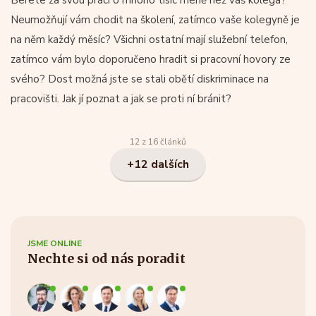
Berete za svou práci o mnoho tisíc méně než váš kolega?
Neumožňují vám chodit na školení, zatímco vaše kolegyně je
na něm každý měsíc? Všichni ostatní mají služební telefon,
zatímco vám bylo doporučeno hradit si pracovní hovory ze
svého? Dost možná jste se stali obětí diskriminace na
pracovišti. Jak jí poznat a jak se proti ní bránit?
12 z 16 článků
+12 dalších
JSME ONLINE
Nechte si od nás poradit