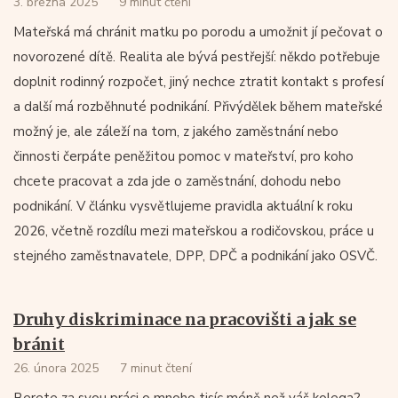
3. března 2025
9 minut čtení
Mateřská má chránit matku po porodu a umožnit jí pečovat o
novorozené dítě. Realita ale bývá pestřejší: někdo potřebuje
doplnit rodinný rozpočet, jiný nechce ztratit kontakt s profesí
a další má rozběhnuté podnikání. Přivýdělek během mateřské
možný je, ale záleží na tom, z jakého zaměstnání nebo
činnosti čerpáte peněžitou pomoc v mateřství, pro koho
chcete pracovat a zda jde o zaměstnání, dohodu nebo
podnikání. V článku vysvětlujeme pravidla aktuální k roku
2026, včetně rozdílu mezi mateřskou a rodičovskou, práce u
stejného zaměstnavatele, DPP, DPČ a podnikání jako OSVČ.
Druhy diskriminace na pracovišti a jak se
bránit
26. února 2025
7 minut čtení