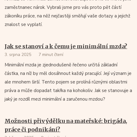
zaměstnanec nárok. Vybrali jsme pro vás proto pět částí
zákoníku práce, na něž nejčastěji směřují vaše dotazy a jejichž
znalost se vyplatí.
Jak se stanoví a k čemu je minimální mzda?
3. srpna 2025
7 minut čtení
Minimální mzda je zjednodušeně řečeno určitá základní
částka, na níž by měl dosáhnout každý pracující. Její význam je
ale mnohem širší. Tento pojem se prolíná různými oblastmi
práva a může dopadat takřka na kohokoliv. Jak se stanovuje a
jaký je rozdíl mezi minimální a zaručenou mzdou?
Možnosti přivýdělku na mateřské: brigáda,
práce či podnikání?