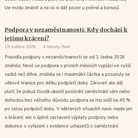
lze mzdu změnit a na co si dát pozor u prémií a bonusů.
Podpora v nezaměstnanosti: Kdy dochází k
jejímu krácení?
19. května 2026
4 minuty čtení
Pravidla podpory v nezaměstnanosti se od 1. ledna 2026
změnila. Nově se podpora v prvních měsících vyplácí ve vyšší
sazbě než dříve, změnila se i maximální částka a posunuly se
věkové hranice pro délku podpůrčí doby. Zároveň ale dál
platí, že pokud člověk ukončí poslední zaměstnání sám nebo
dohodou bez vážného důvodu, podpora se mu sníží na 45 %
po celou podpůrčí dobu. V některých situacích navíc nejde jen
o krácení, ale o úplné zastavení výplaty podpory nebo
dokonce o vyřazení z evidence uchazečů o zaměstnání.