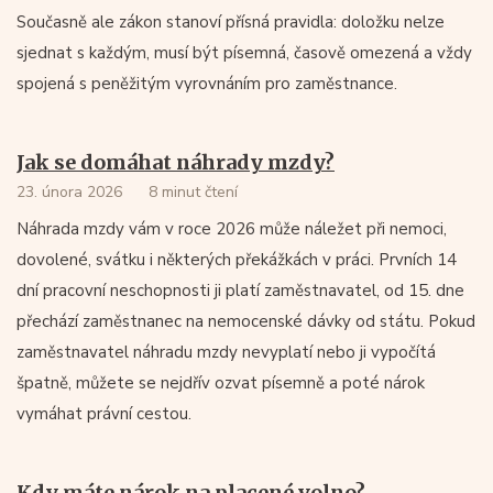
Současně ale zákon stanoví přísná pravidla: doložku nelze
sjednat s každým, musí být písemná, časově omezená a vždy
spojená s peněžitým vyrovnáním pro zaměstnance.
Jak se domáhat náhrady mzdy?
23. února 2026
8 minut čtení
Náhrada mzdy vám v roce 2026 může náležet při nemoci,
dovolené, svátku i některých překážkách v práci. Prvních 14
dní pracovní neschopnosti ji platí zaměstnavatel, od 15. dne
přechází zaměstnanec na nemocenské dávky od státu. Pokud
zaměstnavatel náhradu mzdy nevyplatí nebo ji vypočítá
špatně, můžete se nejdřív ozvat písemně a poté nárok
vymáhat právní cestou.
Kdy máte nárok na placené volno?