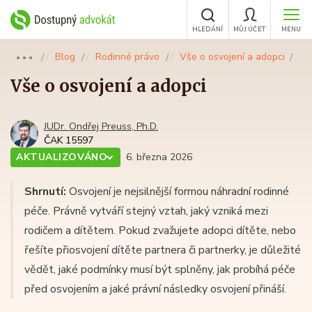
HLEDÁNÍ
MŮJ ÚČET
MENU
Blog
Rodinné právo
Vše o osvojení a adopci
●●●
Vše o osvojení a adopci
JUDr. Ondřej Preuss, Ph.D.
ČAK 15597
AKTUALIZOVÁNO
6. března 2026
Shrnutí:
Osvojení je nejsilnější formou náhradní rodinné
péče. Právně vytváří stejný vztah, jaký vzniká mezi
rodičem a dítětem. Pokud zvažujete adopci dítěte, nebo
řešíte přiosvojení dítěte partnera či partnerky, je důležité
vědět, jaké podmínky musí být splněny, jak probíhá péče
před osvojením a jaké právní následky osvojení přináší.