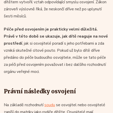
dítětem vytvořil vztah odpovídající smyslu osvojení. Zákon
zároveň výslovně říká, že neskončí dříve než po uplynutí
šesti měsíců.
Péče před osvojením je prakticky velmi důležitá.
Právě v této době se ukazuje, jak dítě reaguje na nové
prostředí
, jak si osvojitelé poradí s jeho potřebami a zda
vzniká skutečné citové pouto. Pokud už bylo dítě dříve
předáno do péče budoucího osvojitele, může se tato péče
za péči před osvojením považovat i bez dalšího rozhodnutí
orgánu veřejné moci.
Právní následky osvojení
Na základě rozhodnutí
soudu
se osvojitel nebo osvojitelé
zapíší do matriky jako rodiče dítěte. Osvojitelé mají