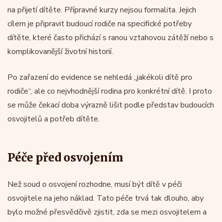
na přijetí dítěte. Přípravné kurzy nejsou formalita. Jejich
cílem je připravit budoucí rodiče na specifické potřeby
dítěte, které často přichází s ranou vztahovou zátěží nebo s
komplikovanější životní historií.
Po zařazení do evidence se nehledá „jakékoli dítě pro
rodiče“, ale co nejvhodnější rodina pro konkrétní dítě. I proto
se může čekací doba výrazně lišit podle představ budoucích
osvojitelů a potřeb dítěte.
Péče před osvojením
Než soud o osvojení rozhodne, musí být dítě v péči
osvojitele na jeho náklad. Tato péče trvá tak dlouho, aby
bylo možné přesvědčivě zjistit, zda se mezi osvojitelem a