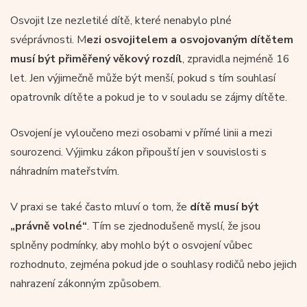
Osvojit lze nezletilé dítě, které nenabylo plné
svéprávnosti. M
ezi osvojitelem a osvojovaným dítětem
musí být přiměřený věkový rozdíl
, zpravidla nejméně 16
let. Jen výjimečně může být menší, pokud s tím souhlasí
opatrovník dítěte a pokud je to v souladu se zájmy dítěte.
Osvojení je vyloučeno mezi osobami v přímé linii a mezi
sourozenci. Výjimku zákon připouští jen v souvislosti s
náhradním mateřstvím.
V praxi se také často mluví o tom, že
dítě musí být
„právně volné“
. Tím se zjednodušeně myslí, že jsou
splněny podmínky, aby mohlo být o osvojení vůbec
rozhodnuto, zejména pokud jde o souhlasy rodičů nebo jejich
nahrazení zákonným způsobem.