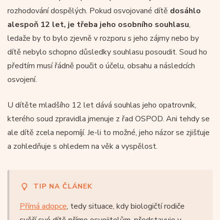
rozhodování dospělých. Pokud osvojované dítě
dosáhlo
alespoň 12 let, je třeba jeho osobního souhlasu
,
ledaže by to bylo zjevně v rozporu s jeho zájmy nebo by
dítě nebylo schopno důsledky souhlasu posoudit. Soud ho
předtím musí řádně poučit o účelu, obsahu a následcích
osvojení.
U dítěte mladšího 12 let dává souhlas jeho opatrovník,
kterého soud zpravidla jmenuje z řad OSPOD. Ani tehdy se
ale dítě zcela nepomíjí. Je-li to možné, jeho názor se zjišťuje
a zohledňuje s ohledem na věk a vyspělost.
TIP NA ČLÁNEK
Přímá adopce
, tedy situace, kdy biologičtí rodiče
svěří své dítě přímo osvojitelům, představuje v