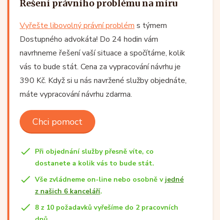
Řešení právního problému na míru
Vyřešte libovolný právní problém
s týmem
Dostupného advokáta! Do 24 hodin vám
navrhneme řešení vaší situace a spočítáme, kolik
vás to bude stát. Cena za vypracování návrhu je
390 Kč. Když si u nás navržené služby objednáte,
máte vypracování návrhu zdarma.
Chci pomoct
Při objednání služby přesně víte, co
dostanete a kolik vás to bude stát.
Vše zvládneme on-line nebo osobně v
jedné
z našich 6 kanceláří
.
8 z 10 požadavků vyřešíme do 2 pracovních
dnů.