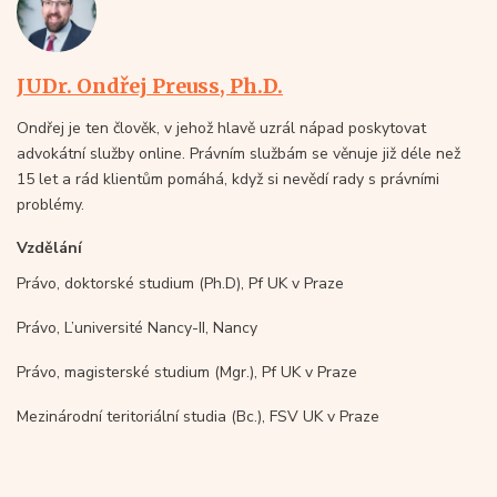
JUDr. Ondřej Preuss, Ph.D.
Ondřej je ten člověk, v jehož hlavě uzrál nápad poskytovat
advokátní služby online. Právním službám se věnuje již déle než
15 let a rád klientům pomáhá, když si nevědí rady s právními
problémy.
Vzdělání
Právo, doktorské studium (Ph.D), Pf UK v Praze
Právo, L’université Nancy-II, Nancy
Právo, magisterské studium (Mgr.), Pf UK v Praze
Mezinárodní teritoriální studia (Bc.), FSV UK v Praze