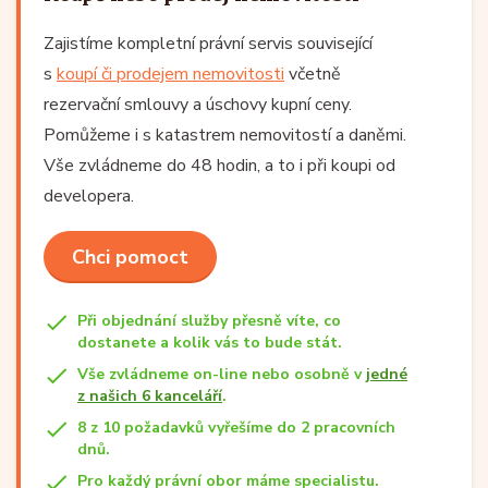
Zajistíme kompletní právní servis související
s
koupí či prodejem nemovitosti
včetně
rezervační smlouvy a úschovy kupní ceny.
Pomůžeme i s katastrem nemovitostí a daněmi.
Vše zvládneme do 48 hodin, a to i při koupi od
developera.
Chci pomoct
Při objednání služby přesně víte, co
dostanete a kolik vás to bude stát.
Vše zvládneme on-line nebo osobně v
jedné
z našich 6 kanceláří
.
8 z 10 požadavků vyřešíme do 2 pracovních
dnů.
Pro každý právní obor máme specialistu.