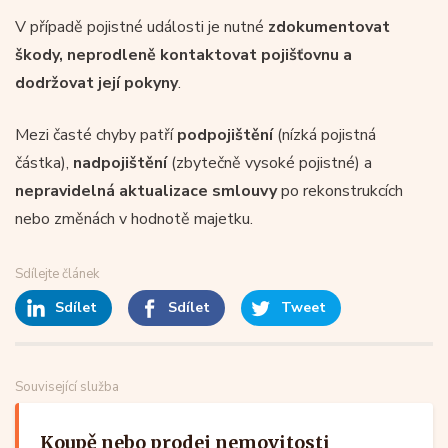
V případě pojistné události je nutné
zdokumentovat
škody, neprodleně kontaktovat pojišťovnu a
dodržovat její pokyny
.
Mezi časté chyby patří
podpojištění
(nízká pojistná
částka),
nadpojištění
(zbytečně vysoké pojistné) a
nepravidelná aktualizace smlouvy
po rekonstrukcích
nebo změnách v hodnotě majetku.
Sdílejte článek
Sdílet
Sdílet
Tweet
Související služba
Koupě nebo prodej nemovitosti