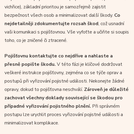
vichřice), základní prioritou je samozřejmě zajistit
bezpečnost všech osob a minimalizovat další škody.
Co
nejdetailněji zdokumentujte rozsah škod
, což usnadní
vaši komunikaci s pojišťovnou. Vše vyfoťte a učiňte si soupis
toho, co je zničené či ztracené.
Pojišťovnu kontaktujte co nejdříve a nahlaste a
přesně popište škodu.
V této fázi je klíčové dodržovat
veškeré instrukce pojišťovny, zejména co se týče oprav a
postupů při vyřizování pojistné události. Nekonejte žádné
opravy, dokud to pojišťovna neschválí.
Zároveň je důležité
zachovat všechny doklady související se škodou pro
případné vyřizování pojistného plnění.
Při správném
postupu lze urychlit proces vyřizování pojistné události a
minimalizovat komplikace.