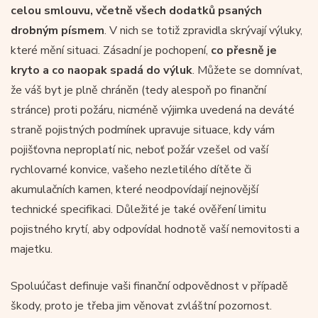
celou smlouvu, včetně všech dodatků psaných
drobným písmem
. V nich se totiž zpravidla skrývají výluky,
které mění situaci. Zásadní je pochopení,
co přesně je
kryto a co naopak spadá do výluk
. Můžete se domnívat,
že váš byt je plně chráněn (tedy alespoň po finanční
stránce) proti požáru, nicméně výjimka uvedená na deváté
straně pojistných podmínek upravuje situace, kdy vám
pojišťovna neproplatí nic, neboť požár vzešel od vaší
rychlovarné konvice, vašeho nezletilého dítěte či
akumulačních kamen, které neodpovídají nejnovější
technické specifikaci. Důležité je také ověření limitu
pojistného krytí, aby odpovídal hodnotě vaší nemovitosti a
majetku.
Spoluúčast definuje vaši finanční odpovědnost v případě
škody, proto je třeba jim věnovat zvláštní pozornost.