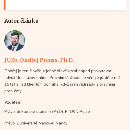
Autor článku
JUDr. Ondřej Preuss, Ph.D.
Ondřej je ten člověk, v jehož hlavě uzrál nápad poskytovat
advokátní služby online. Právním službám se věnuje již déle než
15 let a rád klientům pomáhá, když si nevědí rady s právními
problémy.
Vzdělání
Právo, doktorské studium (Ph.D), Pf UK v Praze
Právo, L’université Nancy-II, Nancy