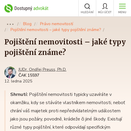
HLEDÁNÍ
MŮJ ÚČET
MENU
Blog
Právo nemovitostí
●●●
Pojištění nemovitosti – jaké typy pojištění známe?
Pojištění nemovitosti – jaké typy
pojištění známe?
JUDr. Ondřej Preuss, Ph.D.
ČAK 15597
12. ledna 2025
Shrnutí:
Pojištění nemovitosti typicky uzavíráte v
okamžiku, kdy se stáváte vlastníkem nemovitosti, neboť
chrání váš majetek proti nepředvídatelným událostem
jako jsou požáry, povodně, krádeže či jiné škody. Existují
různé typy pojištění, které odpovídají specifickým