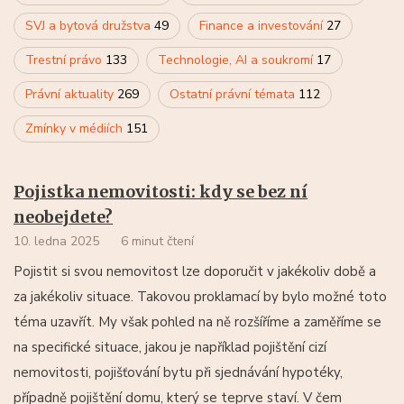
SVJ a bytová družstva
49
Finance a investování
27
Trestní právo
133
Technologie, AI a soukromí
17
Právní aktuality
269
Ostatní právní témata
112
Zmínky v médiích
151
Pojistka nemovitosti: kdy se bez ní
neobejdete?
10. ledna 2025
6 minut čtení
Pojistit si svou nemovitost lze doporučit v jakékoliv době a
za jakékoliv situace. Takovou proklamací by bylo možné toto
téma uzavřít. My však pohled na ně rozšíříme a zaměříme se
na specifické situace, jakou je například pojištění cizí
nemovitosti, pojišťování bytu při sjednávání hypotéky,
případně pojištění domu, který se teprve staví. V čem