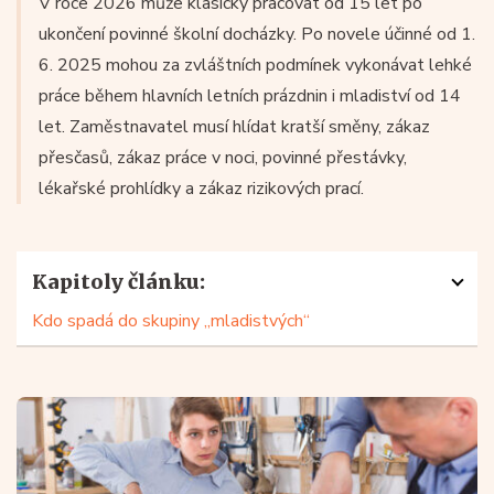
V roce 2026 může klasicky pracovat od 15 let po
ukončení povinné školní docházky. Po novele účinné od 1.
6. 2025 mohou za zvláštních podmínek vykonávat lehké
práce během hlavních letních prázdnin i mladiství od 14
let. Zaměstnavatel musí hlídat kratší směny, zákaz
přesčasů, zákaz práce v noci, povinné přestávky,
lékařské prohlídky a zákaz rizikových prací.
Kapitoly článku:
Kdo spadá do skupiny „mladistvých“