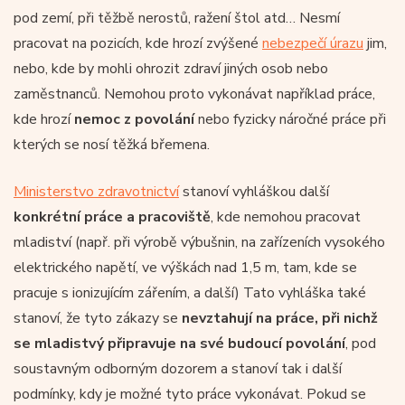
pod zemí, při těžbě nerostů, ražení štol atd… Nesmí
pracovat na pozicích, kde hrozí zvýšené
nebezpečí úrazu
jim,
nebo, kde by mohli ohrozit zdraví jiných osob nebo
zaměstnanců. Nemohou proto vykonávat například práce,
kde hrozí
nemoc z povolání
nebo fyzicky náročné práce při
kterých se nosí těžká břemena.
Ministerstvo zdravotnictví
stanoví vyhláškou další
konkrétní práce a pracoviště
, kde nemohou pracovat
mladiství (např. při výrobě výbušnin, na zařízeních vysokého
elektrického napětí, ve výškách nad 1,5 m, tam, kde se
pracuje s ionizujícím zářením, a další) Tato vyhláška také
stanoví, že tyto zákazy se
nevztahují na práce, při nichž
se mladistvý připravuje na své budoucí povolání
, pod
soustavným odborným dozorem a stanoví tak i další
podmínky, kdy je možné tyto práce vykonávat. Pokud se