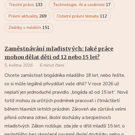
Trestní právo
133
Technologie, AI a soukromí
17
Právní aktuality
269
Ostatní právní témata
112
Zmínky v médiích
151
Zaměstnávání mladistvých: Jaké práce
mohou dělat děti od 12 nebo 15 let?
5. května 2026
6 minut čtení
Chcete zaměstnat brigádníka mladšího 18 let, nebo řešíte,
co si může legálně přivydělat vaše dítě? V roce 2026 už
neplatí jen jednoduché pravidlo „brigáda až od 15 let“. Nově
totiž mohou za určitých podmínek pracovat i čtrnáctiletí
během hlavních letních prázdnin. Zároveň ale zůstává velmi
přísná ochrana zdraví, školní docházky a bezpečnosti
mladistvých. Zákon rozlišuje, zda jde o dítě mladší 15 let, o
nezletilého bez ukončené povinné školní docházky, nebo o