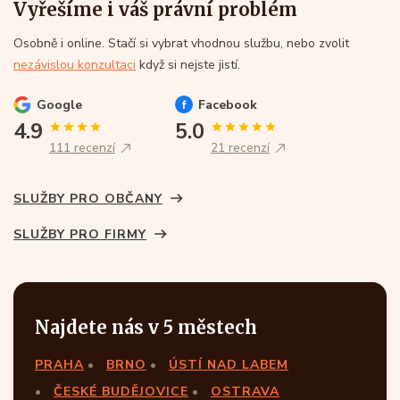
Vyřešíme i váš právní problém
Osobně i online. Stačí si vybrat vhodnou službu, nebo zvolit
nezávislou konzultaci
když si nejste jistí.
Google
Facebook
4.9
5.0
111 recenzí
21 recenzí
SLUŽBY PRO OBČANY
SLUŽBY PRO FIRMY
Najdete nás v 5 městech
PRAHA
BRNO
ÚSTÍ NAD LABEM
ČESKÉ BUDĚJOVICE
OSTRAVA