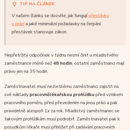
TIP NA ČLÁNEK
V našem článku se dozvíte, jak fungují
přestávky
v práci
a jaké minimální požadavky na čerpání
přestávek stanovuje zákon.
Nepřetržitý odpočinek v týdnu nesmí činit u mladistvého
zaměstnance méně než
48 hodin
, ostatní zaměstnanci mají
právo jen na 35 hodin.
Zaměstnavatel musí nezletilému zaměstnanci zajistit na
své náklady
pracovnělékařskou prohlídku
před vznikem
pracovního poměru, před převedením na jinou práci a pak
pravidelně alespoň 1x za rok. Mladistvý zaměstnanec se
takovým prohlídkám musí podrobit. Zaměstnavatel pak k
posudkům lékaře musí přihlížet při zadávání pracovních