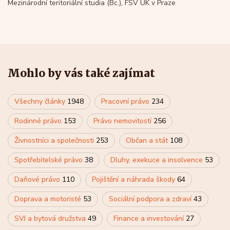
Mezinárodní teritoriální studia (Bc.), FSV UK v Praze
Mohlo by vás také zajímat
Všechny články
1948
Pracovní právo
234
Rodinné právo
153
Právo nemovitostí
256
Živnostníci a společnosti
253
Občan a stát
108
Spotřebitelské právo
38
Dluhy, exekuce a insolvence
53
Daňové právo
110
Pojištění a náhrada škody
64
Doprava a motoristé
53
Sociální podpora a zdraví
43
SVJ a bytová družstva
49
Finance a investování
27