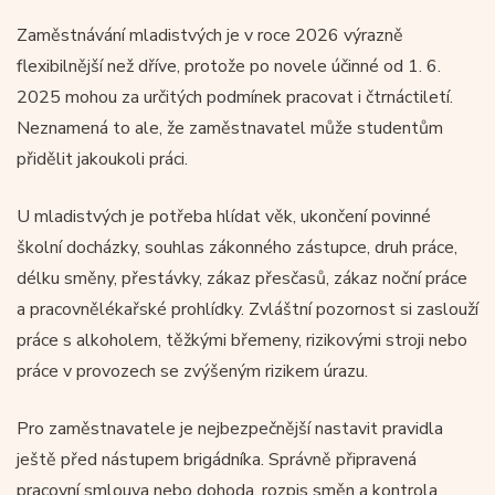
Zaměstnávání mladistvých je v roce 2026 výrazně
flexibilnější než dříve, protože po novele účinné od 1. 6.
2025 mohou za určitých podmínek pracovat i čtrnáctiletí.
Neznamená to ale, že zaměstnavatel může studentům
přidělit jakoukoli práci.
U mladistvých je potřeba hlídat věk, ukončení povinné
školní docházky, souhlas zákonného zástupce, druh práce,
délku směny, přestávky, zákaz přesčasů, zákaz noční práce
a pracovnělékařské prohlídky. Zvláštní pozornost si zaslouží
práce s alkoholem, těžkými břemeny, rizikovými stroji nebo
práce v provozech se zvýšeným rizikem úrazu.
Pro zaměstnavatele je nejbezpečnější nastavit pravidla
ještě před nástupem brigádníka. Správně připravená
pracovní smlouva nebo dohoda, rozpis směn a kontrola