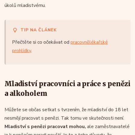
úkolů mladistvému.
TIP NA ČLÁNEK
Přečtěte si co očekávat od
pracovnělékařské
prohlídky
.
Mladiství pracovníci a práce s penězi
a alkoholem
Můžete se občas setkat s tvrzením, že mladiství do 18 let
nesmějí pracovat s penězi. Tak tomu ve skutečnosti není.
Mladiství s penězi pracovat mohou,
ale zaměstnavatelé
je k penězům neradi pouští. Je to z toho důvodu, že