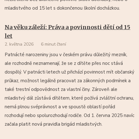
mladistvého od 15 let s dokončenou školní docházkou.
Na věku záleží: Práva a povinnosti dětí od 15
let
2. května 2026
6 minut čtení
Patnácté narozeniny jsou v českém právu důležitý mezník,
ale rozhodně neznamenají, že se z dítěte přes noc stává
dospělý. V patnácti letech už přichází povinnost mít občanský
průkaz, možnost legálně pracovat za zákonných podmínek a
také trestní odpovědnost za vlastní činy. Zároveň ale
mladistvý dál zůstává dítětem, které požívá zvláštní ochranu,
nemá plnou svéprávnost a ve spoustě oblastí pořád
rozhodují nebo spolurozhodují rodiče. Od 1. června 2025 navíc
začala platit nová pravidla brigád mladistvých.