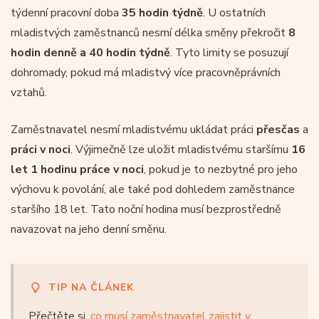
týdenní pracovní doba
35 hodin týdně
. U ostatních
mladistvých zaměstnanců nesmí délka směny překročit
8
hodin denně a 40 hodin
týdně
. Tyto limity se posuzují
dohromady, pokud má mladistvý více pracovněprávních
vztahů.
Zaměstnavatel nesmí mladistvému ukládat práci
přesčas
a
práci v noci
. Výjimečně lze uložit mladistvému staršímu
16
let 1 hodinu práce v noci
, pokud je to nezbytné pro jeho
výchovu k povolání, ale také pod dohledem zaměstnance
staršího 18 let. Tato noční hodina musí bezprostředně
navazovat na jeho denní směnu.
TIP NA ČLÁNEK
Přečtěte si,
co musí zaměstnavatel zajistit v