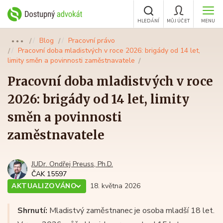
HLEDÁNÍ
MŮJ ÚČET
MENU
Blog
Pracovní právo
●●●
Pracovní doba mladistvých v roce 2026: brigády od 14 let,
limity směn a povinnosti zaměstnavatele
Pracovní doba mladistvých v roce
2026: brigády od 14 let, limity
směn a povinnosti
zaměstnavatele
JUDr. Ondřej Preuss, Ph.D.
ČAK 15597
AKTUALIZOVÁNO
18. května 2026
Shrnutí:
Mladistvý zaměstnanec je osoba mladší 18 let.