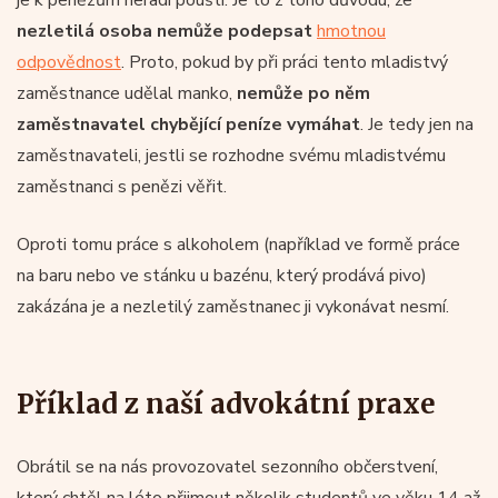
nezletilá osoba nemůže podepsat
hmotnou
odpovědnost
. Proto, pokud by při práci tento mladistvý
zaměstnance udělal manko,
nemůže po něm
zaměstnavatel chybějící peníze vymáhat
. Je tedy jen na
zaměstnavateli, jestli se rozhodne svému mladistvému
zaměstnanci s penězi věřit.
Oproti tomu práce s alkoholem (například ve formě práce
na baru nebo ve stánku u bazénu, který prodává pivo)
zakázána je a nezletilý zaměstnanec ji vykonávat nesmí.
Příklad z naší advokátní praxe
Obrátil se na nás provozovatel sezonního občerstvení,
který chtěl na léto přijmout několik studentů ve věku 14 až