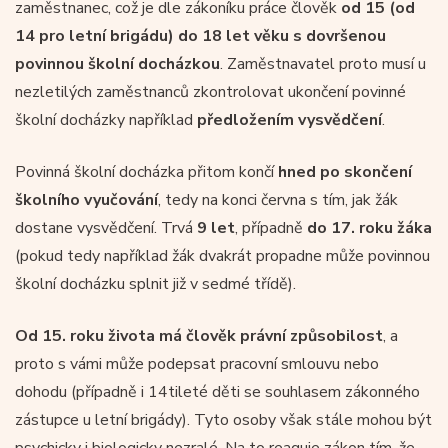
zaměstnanec, což je dle zákoníku práce člověk
od 15 (od
14 pro letní brigádu) do 18 let věku s dovršenou
povinnou školní docházkou
. Zaměstnavatel proto musí u
nezletilých zaměstnanců zkontrolovat ukončení povinné
školní docházky například
předložením vysvědčení
.
Povinná školní docházka přitom končí
hned po skončení
školního vyučování
, tedy na konci června s tím, jak žák
dostane vysvědčení. Trvá
9 let
, případně
do 17. roku žáka
(pokud tedy například žák dvakrát propadne může povinnou
školní docházku splnit již v sedmé třídě).
Od 15. roku života má člověk právní způsobilost
, a
proto s vámi může podepsat pracovní smlouvu nebo
dohodu (případně i 14tileté děti se souhlasem zákonného
zástupce u letní brigády). Tyto osoby však stále mohou být
psychicky i biologicky nezralé. Na to reaguje zákon tím, že