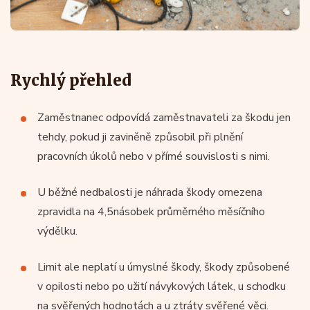
Rychlý přehled
Zaměstnanec odpovídá zaměstnavateli za škodu jen
tehdy, pokud ji zaviněně způsobil při plnění
pracovních úkolů nebo v přímé souvislosti s nimi.
U běžné nedbalosti je náhrada škody omezena
zpravidla na 4,5násobek průměrného měsíčního
výdělku.
Limit ale neplatí u úmyslné škody, škody způsobené
v opilosti nebo po užití návykových látek, u schodku
na svěřených hodnotách a u ztráty svěřené věci.