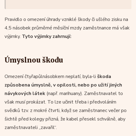
Pravidlo o omezení úhrady vzniklé škody či ušlého zisku na
4,5 násobek průměrné měsíční mzdy zaměstnance má však
výjimky.
Tyto výjimky zahrnují:
Úmyslnou škodu
Omezení čtyřapůlnásobkem neplatí, byla-li
škoda
způsobena úmyslně, v opilosti, nebo po užití jiných
návykových látek
(např. marihuany). Zaměstnavatel to
však musí prokázat. To lze učinit třeba i předvoláním
svědků tzv. z mokré čtvrti, když se zaměstnanec večer po
šichtě před kolegy přizná, že kabel přesekl schválně, aby
zaměstnavateli „zavařil“.