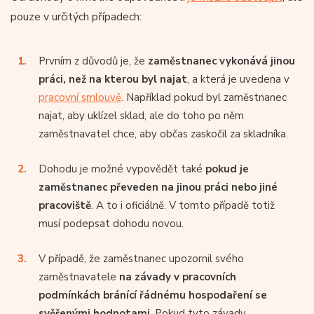
pouze v určitých případech:
Prvním z důvodů je, že
zaměstnanec vykonává jinou
práci, než na kterou byl najat
, a která je uvedena v
pracovní smlouvě
. Například pokud byl zaměstnanec
najat, aby uklízel sklad, ale do toho po něm
zaměstnavatel chce, aby občas zaskočil za skladníka.
Dohodu je možné vypovědět také
pokud je
zaměstnanec převeden na jinou práci nebo jiné
pracoviště
. A to i oficiálně. V tomto případě totiž
musí podepsat dohodu novou.
V případě, že zaměstnanec upozornil svého
zaměstnavatele
na závady v pracovních
podmínkách bránící řádnému hospodaření se
svěřenými hodnotami
. Pokud tyto závady