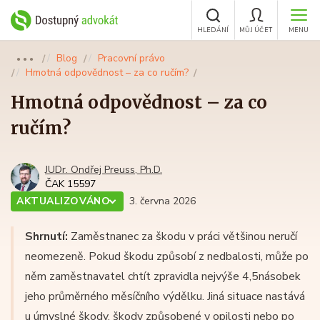
HLEDÁNÍ
MŮJ ÚČET
MENU
Blog
Pracovní právo
●●●
Hmotná odpovědnost – za co ručím?
Hmotná odpovědnost – za co
ručím?
JUDr. Ondřej Preuss, Ph.D.
ČAK 15597
AKTUALIZOVÁNO
3. června 2026
Shrnutí:
Zaměstnanec za škodu v práci většinou neručí
neomezeně. Pokud škodu způsobí z nedbalosti, může po
něm zaměstnavatel chtít zpravidla nejvýše 4,5násobek
jeho průměrného měsíčního výdělku. Jiná situace nastává
u úmyslné škody, škody způsobené v opilosti nebo po