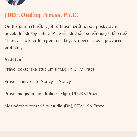
JUDr. Ondřej Preuss, Ph.D.
Ondřej je ten člověk, v jehož hlavě uzrál nápad poskytovat
advokátní služby online. Právním službám se věnuje již déle než
15 let a rád klientům pomáhá, když si nevědí rady s právními
problémy.
Vzdělání
Právo, doktorské studium (Ph.D), Pf UK v Praze
Právo, L’université Nancy-II, Nancy
Právo, magisterské studium (Mgr.), Pf UK v Praze
Mezinárodní teritoriální studia (Bc.), FSV UK v Praze