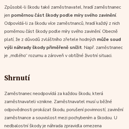
Způsobil-li škodu také zaměstnavatel, hradí zaměstnanec
jen
poměrnou část škody podle míry svého zavinění
.
Odpovídá-li za škodu více zaměstnanců, hradí každý z nich
poměrnou část škody podle míry svého zavinění. Obecně
platí, že z důvodů zvláštního zřetele hodných
může soud
výši náhrady škody přiměřeně snížit
. Např. zaměstnanec
je „mdlého“ rozumu a zároveň v obtížné životní situaci.
Shrnutí
Zaměstnanec neodpovídá za každou škodu, která
zaměstnavateli vznikne. Zaměstnavatel musí u běžné
odpovědnosti prokázat škodu, porušení povinností, zavinění
zaměstnance a souvislost mezi pochybením a škodou. U
nedbalostní škody je náhrada zpravidla omezena