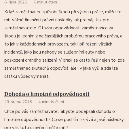
6. října 2025
6 minut čtení
Když zaměstnanec způsobí škodu při výkonu práce, může to
mít vážné finanční i právní následky jak pro něj, tak pro
zaměstnavatele. Otázka odpovědnosti zaměstnance za
škodu je jedním z nejčastějších problémů pracovního práva, a
to jak v každodenních provozech, tak i při řešení větších
incidentů, jako jsou nehody se služebními auty nebo
poškození drahého zařízení. V praxi se často řeší nejen to, zda
zaměstnanec skutečně odpovídá, ale i v jaké výši a zda lze
částku vůbec vymáhat.
Dohoda o hmotné odpovědnosti
29. srpna 2018
4 minuty čtení
Chce po vás zaměstnavatel, abyste podepsali dohodu o
hmotné odpovědnosti? Co se pod tím skrývá a jaké následky
pro vás toto uzavření může mít?