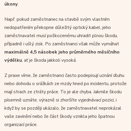
úkony
.
Např. pokud zaměstnanec na stavbě svým vlastním
nedopatřením překopne důležitý optický kabel, jeho
zaměstnavatel musí poškozenému uhradit plnou škodu,
případně i ušlý zisk. Po zaměstnanci však může vymáhat
maximálně 4,5 násobek jeho průměrného měsíčního
výdělku
, ať je škoda jakkoli vysoká.
Z praxe víme, že zaměstnanci často podepisují uznání dluhu
nebo dohodu o srážkách ze mzdy hned po incidentu, protože
mají strach ze ztráty práce. To je ale chyba. Jakmile škodu
písemně uznáte, výrazně si zhoršíte vyjednávací pozici, i
když by se později ukázalo, že zaměstnavatel neprokázal
vaše zavinění nebo že část škody vznikla jeho špatnou
organizací práce.