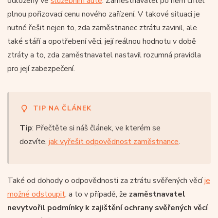
odložený ve
služebním autě
. Zaměstnavatel po něm chtěl
plnou pořizovací cenu nového zařízení. V takové situaci je
nutné řešit nejen to, zda zaměstnanec ztrátu zavinil, ale
také stáří a opotřebení věci, její reálnou hodnotu v době
ztráty a to, zda zaměstnavatel nastavil rozumná pravidla
pro její zabezpečení.
TIP NA ČLÁNEK
Tip
: Přečtěte si náš článek, ve kterém se
dozvíte,
jak vyřešit odpovědnost zaměstnance
.
Také od dohody o odpovědnosti za ztrátu svěřených věcí
je
možné odstoupit
, a to v případě, že
zaměstnavatel
nevytvořil podmínky k zajištění ochrany svěřených věcí