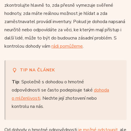
zkontrolujte hlavně to, zda přesně vymezuje svěřené
hodnoty, zda máte reálnou možnost je hlídat a zda
zaměstnavatel provádí inventury. Pokud je dohoda napsaná
neurčitě nebo odpovídáte za věci, ke kterým mají přístup i
další lidé, může to být do budoucna zásadní problém. S
kontrolou dohody vám
rádi pomůžeme
.
TIP NA ČLÁNEK
Tip
: Společně s dohodou o hmotné
odpovědnosti se často podepisuje také
dohoda
o mlčenlivosti
. Nechte její zhotovení nebo
kontrolu na nás.
Od dohody o hmotné odpovědnosti
je možné odstoupit
, ale