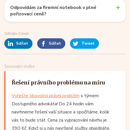
Odpovídám za firemní notebook v plné
pořizovací ceně?
Sdílejte článek
Sdílet
Sdílet
Tweet
Související služba
Řešení právního problému na míru
Vyřešte libovolný právní problém
s týmem
Dostupného advokáta! Do 24 hodin vám
navrhneme řešení vaší situace a spočítáme, kolik
vás to bude stát. Cena za vypracování návrhu je
390 Kč. Když si u nás navržené služby objednáte,