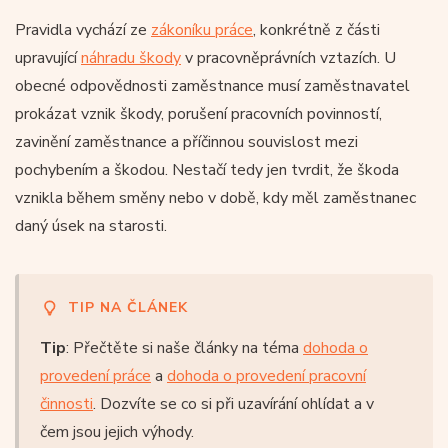
Pravidla vychází ze
zákoníku práce
, konkrétně z části
upravující
náhradu škody
v pracovněprávních vztazích. U
obecné odpovědnosti zaměstnance musí zaměstnavatel
prokázat vznik škody, porušení pracovních povinností,
zavinění zaměstnance a příčinnou souvislost mezi
pochybením a škodou. Nestačí tedy jen tvrdit, že škoda
vznikla během směny nebo v době, kdy měl zaměstnanec
daný úsek na starosti.
TIP NA ČLÁNEK
Tip
: Přečtěte si naše články na téma
dohoda o
provedení práce
a
dohoda o provedení pracovní
činnosti
. Dozvíte se co si při uzavírání ohlídat a v
čem jsou jejich výhody.