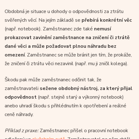
Obdobná je situace u dohody o odpovědnosti za ztrátu
svěřených věcí. Na jejím základě se
přebírá konkrétní věc
(např. notebook). Zaměstnanec zde také
nemusí
prokazovat zavinění zaměstnance na zničení či ztrátě
dané věci a může požadovat plnou náhradu bez
omezení
. Zaměstnanec se může bránit jen tím, že prokáže,
že zničení či ztrátu věci nezavinil (např. mu ji zničil kolega).
Škodu pak může zaměstnanec odčinit tak, že
zaměstnavateli
sežene obdobný nástroj, za který přijal
odpovědnost
(např. stejně starý a výkonný notebook)
anebo uhradí škodu s přihlédnutím k opotřebení a reálné
ceně náhrady.
Příklad z praxe:
Zaměstnanec přišel o pracovní notebook