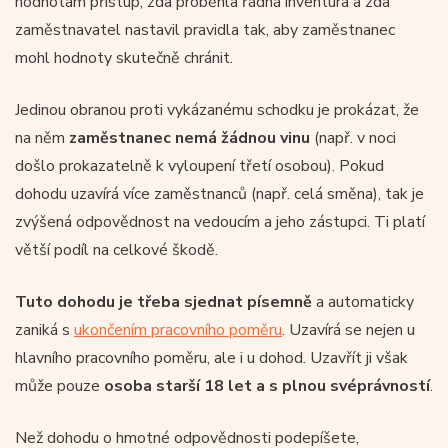
hodnotám přístup, zda proběhla řádná inventura a zda
zaměstnavatel nastavil pravidla tak, aby zaměstnanec
mohl hodnoty skutečně chránit.
Jedinou obranou proti vykázanému schodku je prokázat, že
na něm
zaměstnanec nemá žádnou vinu
(např. v noci
došlo prokazatelně k vyloupení třetí osobou). Pokud
dohodu uzavírá více zaměstnanců (např. celá směna), tak je
zvýšená odpovědnost na vedoucím a jeho zástupci. Ti platí
větší podíl na celkové škodě.
Tuto dohodu je třeba sjednat písemně
a automaticky
zaniká s
ukončením pracovního poměru
. Uzavírá se nejen u
hlavního pracovního poměru, ale i u dohod. Uzavřít ji však
může pouze
osoba starší 18 let a s plnou svéprávností
.
Než dohodu o hmotné odpovědnosti podepíšete,