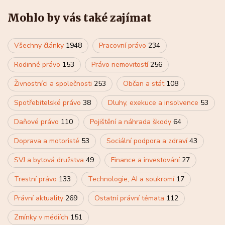
Mohlo by vás také zajímat
Všechny články
1948
Pracovní právo
234
Rodinné právo
153
Právo nemovitostí
256
Živnostníci a společnosti
253
Občan a stát
108
Spotřebitelské právo
38
Dluhy, exekuce a insolvence
53
Daňové právo
110
Pojištění a náhrada škody
64
Doprava a motoristé
53
Sociální podpora a zdraví
43
SVJ a bytová družstva
49
Finance a investování
27
Trestní právo
133
Technologie, AI a soukromí
17
Právní aktuality
269
Ostatní právní témata
112
Zmínky v médiích
151