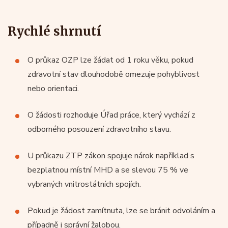
Rychlé shrnutí
O průkaz OZP lze žádat od 1 roku věku, pokud
zdravotní stav dlouhodobě omezuje pohyblivost
nebo orientaci.
O žádosti rozhoduje Úřad práce, který vychází z
odborného posouzení zdravotního stavu.
U průkazu ZTP zákon spojuje nárok například s
bezplatnou místní MHD a se slevou 75 % ve
vybraných vnitrostátních spojích.
Pokud je žádost zamítnuta, lze se bránit odvoláním a
případně i správní žalobou.