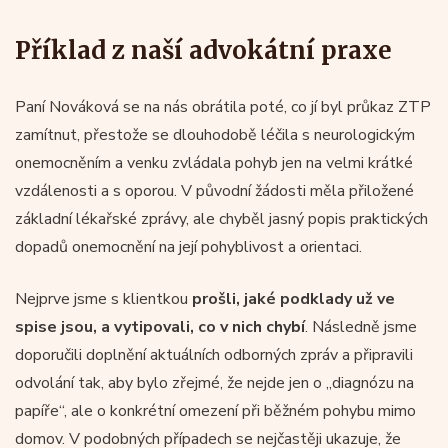
Příklad z naší advokátní praxe
Paní Nováková se na nás obrátila poté, co jí byl průkaz ZTP
zamítnut, přestože se dlouhodobě léčila s neurologickým
onemocněním a venku zvládala pohyb jen na velmi krátké
vzdálenosti a s oporou. V původní žádosti měla přiložené
základní lékařské zprávy, ale chyběl jasný popis praktických
dopadů onemocnění na její pohyblivost a orientaci.
Nejprve jsme s klientkou
prošli, jaké podklady už ve
spise jsou, a vytipovali, co v nich chybí
. Následně jsme
doporučili doplnění aktuálních odborných zpráv a připravili
odvolání tak, aby bylo zřejmé, že nejde jen o „diagnózu na
papíře“, ale o konkrétní omezení při běžném pohybu mimo
domov. V podobných případech se nejčastěji ukazuje, že