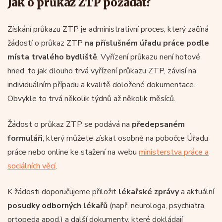
Jak o průkaz ZTP požádat?
Získání průkazu ZTP je administrativní proces, který začíná
žádostí o průkaz ZTP
na příslušném
úřadu práce podle
místa trvalého bydliště
. Vyřízení průkazu není hotové
hned, to jak dlouho trvá vyřízení průkazu ZTP, závisí na
individuálním případu a kvalitě doložené dokumentace.
Obvykle to trvá několik týdnů až několik měsíců.
Žádost o průkaz ZTP se podává na
předepsaném
formuláři
, který můžete získat osobně na pobočce Úřadu
práce nebo online ke stažení na webu
ministerstva práce a
sociálních věcí
.
K žádosti doporučujeme přiložit
lékařské zprávy
a aktuální
posudky odborných lékařů
(např. neurologa, psychiatra,
ortopeda apod.) a další dokumenty, které dokládají