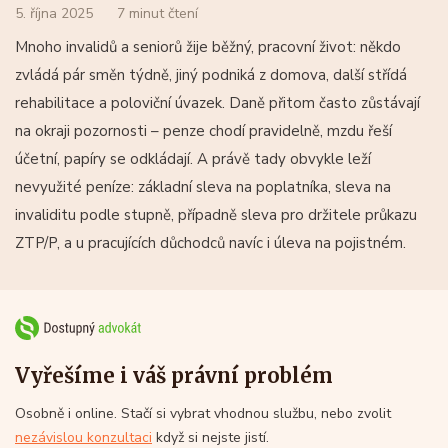
5. října 2025
7 minut čtení
Mnoho invalidů a seniorů žije běžný, pracovní život: někdo
zvládá pár směn týdně, jiný podniká z domova, další střídá
rehabilitace a poloviční úvazek. Daně přitom často zůstávají
na okraji pozornosti – penze chodí pravidelně, mzdu řeší
účetní, papíry se odkládají. A právě tady obvykle leží
nevyužité peníze: základní sleva na poplatníka, sleva na
invaliditu podle stupně, případně sleva pro držitele průkazu
ZTP/P, a u pracujících důchodců navíc i úleva na pojistném.
Vyřešíme i váš právní problém
Osobně i online. Stačí si vybrat vhodnou službu, nebo zvolit
nezávislou konzultaci
když si nejste jistí.