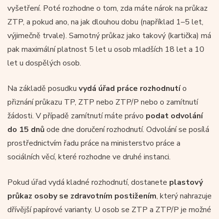
vyšetření. Poté rozhodne o tom, zda máte nárok na průkaz
ZTP, a pokud ano, na jak dlouhou dobu (například 1–5 let,
výjimečně trvale). Samotný průkaz jako takový (kartička) má
pak maximální platnost 5 let u osob mladších 18 let a 10
let u dospělých osob.
Na základě posudku
vydá úřad práce
rozhodnutí
o
přiznání průkazu TP, ZTP nebo ZTP/P nebo o zamítnutí
žádosti. V případě zamítnutí máte právo
podat odvolání
do 15 dnů
ode dne doručení rozhodnutí. Odvolání se posílá
prostřednictvím řadu práce na ministerstvo práce a
sociálních věcí, které rozhodne ve druhé instanci.
Pokud úřad vydá kladné rozhodnutí, dostanete
plastový
průkaz osoby se zdravotním postižením
, který nahrazuje
dřívější papírové varianty. U osob se ZTP a ZTP/P je možné