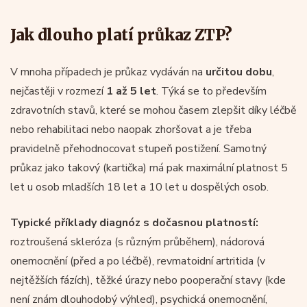
Jak dlouho platí průkaz ZTP?
V mnoha případech je průkaz vydáván na
určitou dobu
,
nejčastěji v rozmezí
1 až 5 let
. Týká se to především
zdravotních stavů, které se mohou časem zlepšit díky léčbě
nebo rehabilitaci nebo naopak zhoršovat a je třeba
pravidelně přehodnocovat stupeň postižení. Samotný
průkaz jako takový (kartička) má pak maximální platnost 5
let u osob mladších 18 let a 10 let u dospělých osob.
Typické příklady diagnóz s dočasnou platností:
roztroušená skleróza (s různým průběhem), nádorová
onemocnění (před a po léčbě), revmatoidní artritida (v
nejtěžších fázích), těžké úrazy nebo pooperační stavy (kde
není znám dlouhodobý výhled), psychická onemocnění,