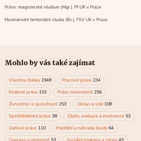
Právo, magisterské studium (Mgr.), Pf UK v Praze
Mezinárodní teritoriální studia (Bc.), FSV UK v Praze
Mohlo by vás také zajímat
Všechny články
1948
Pracovní právo
234
Rodinné právo
153
Právo nemovitostí
256
Živnostníci a společnosti
253
Občan a stát
108
Spotřebitelské právo
38
Dluhy, exekuce a insolvence
53
Daňové právo
110
Pojištění a náhrada škody
64
Doprava a motoristé
53
Sociální podpora a zdraví
43