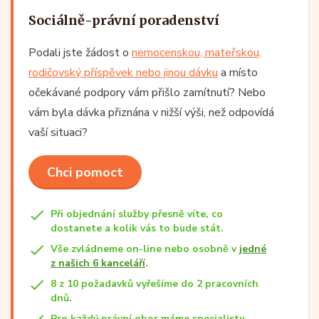
Sociálně-právní poradenství
Podali jste žádost o
nemocenskou, mateřskou,
rodičovský příspěvek nebo jinou dávku
a místo
očekávané podpory vám přišlo zamítnutí? Nebo
vám byla dávka přiznána v nižší výši, než odpovídá
vaší situaci?
Chci pomoct
Při objednání služby přesně víte, co
dostanete a kolik vás to bude stát.
Vše zvládneme on-line nebo osobně v
jedné
z našich 6 kanceláří
.
8 z 10 požadavků vyřešíme do 2 pracovních
dnů.
Pro každý právní obor máme specialistu.