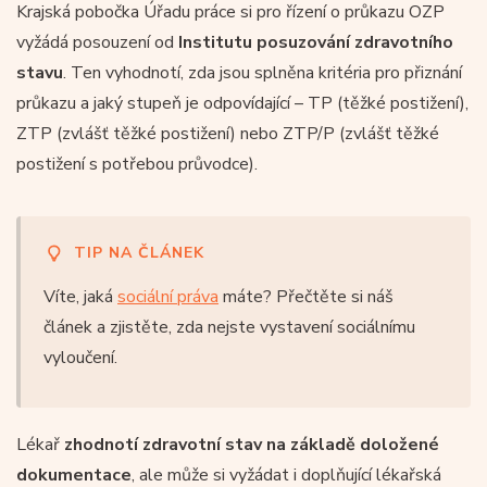
Krajská pobočka Úřadu práce si pro řízení o průkazu OZP
vyžádá posouzení od
Institutu posuzování zdravotního
stavu
. Ten vyhodnotí, zda jsou splněna kritéria pro přiznání
průkazu a jaký stupeň je odpovídající – TP (těžké postižení),
ZTP (zvlášť těžké postižení) nebo ZTP/P (zvlášť těžké
postižení s potřebou průvodce).
TIP NA ČLÁNEK
Víte, jaká
sociální práva
máte? Přečtěte si náš
článek a zjistěte, zda nejste vystavení sociálnímu
vyloučení.
Lékař
zhodnotí zdravotní stav
na základě doložené
dokumentace
, ale může si vyžádat i doplňující lékařská