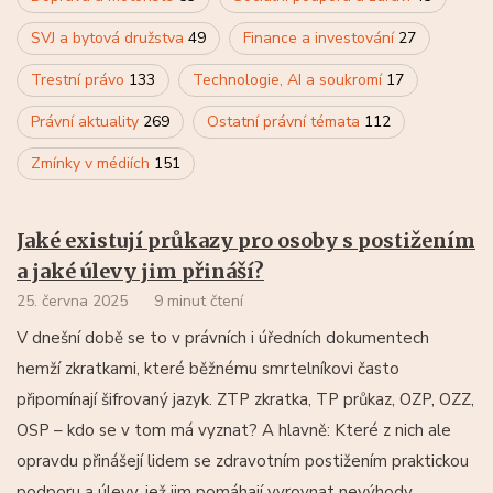
SVJ a bytová družstva
49
Finance a investování
27
Trestní právo
133
Technologie, AI a soukromí
17
Právní aktuality
269
Ostatní právní témata
112
Zmínky v médiích
151
Jaké existují průkazy pro osoby s postižením
a jaké úlevy jim přináší?
25. června 2025
9 minut čtení
V dnešní době se to v právních i úředních dokumentech
hemží zkratkami, které běžnému smrtelníkovi často
připomínají šifrovaný jazyk. ZTP zkratka, TP průkaz, OZP, OZZ,
OSP – kdo se v tom má vyznat? A hlavně: Které z nich ale
opravdu přinášejí lidem se zdravotním postižením praktickou
podporu a úlevy, jež jim pomáhají vyrovnat nevýhody