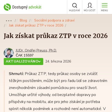
HLEDÁNÍ
MŮJ ÚČET
MENU
Blog
Sociální podpora a zdraví
●●●
Jak získat průkaz ZTP v roce 2026
Jak získat průkaz ZTP v roce 2026
JUDr. Ondřej Preuss, Ph.D.
ČAK 15597
AKTUALIZOVÁNO
24. března 2026
Shrnutí:
Průkaz ZTP, tedy průkaz osoby se zvlášť
těžkým postižením, může být pro řadu lidí se zdravotním
znevýhodněním zásadní pomůckou pro snazší život.
Umožňuje určité výhody, od bezplatné dopravy po
příspěvky na mobilitu, ale pro jeho získání je potřeba
splnit několik podmínek a rozhodně není automatické. V