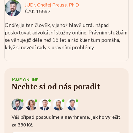
JUDr. Ondřej Preuss, Ph.D.
ČAK 15597
Ondřej je ten člověk, v jehož hlavě uzrál nápad
poskytovat advokátní služby online. Právním službám
se věnuje již déle než 15 let a rád klientům pomáhá,
když si nevědí rady s právními problémy.
JSME ONLINE
Nechte si od nás poradit
Váš případ posoudíme a navrhneme, jak ho vyřešit
za 390 Kč.