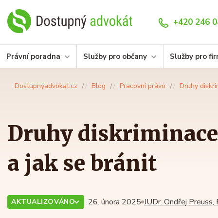
+420 246 0
Právní poradna
Služby pro občany
Služby pro fi
Dostupnyadvokat.cz
Blog
Pracovní právo
Druhy diskri
Druhy diskriminace 
a jak se bránit
26. února 2025
JUDr. Ondřej Preuss, 
AKTUALIZOVÁNO