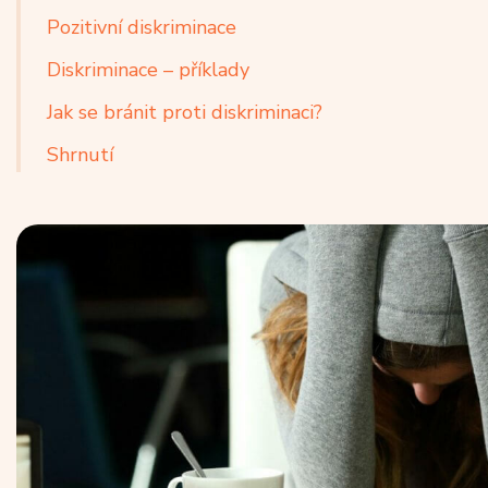
Pozitivní diskriminace
Diskriminace – příklady
Jak se bránit proti diskriminaci?
Shrnutí