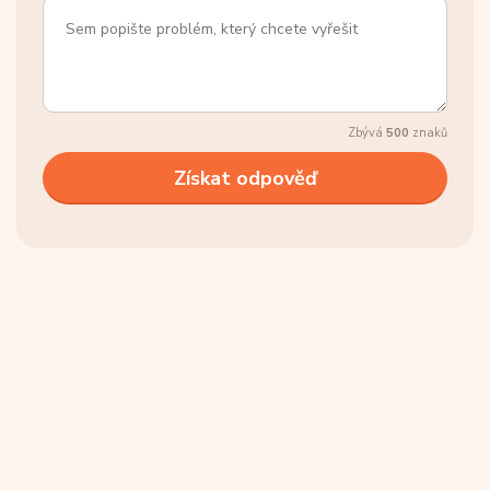
Zbývá
500
znaků