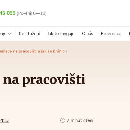
45 055
(Po–Pá: 8—18)
rmy
Ke stažení
Jak to funguje
O nás
Reference
minace na pracovišti a jak se bránit
na pracovišti
Ph.D.
7 minut čtení