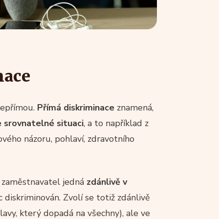
nace
nepřímou.
Přímá diskriminace
znamená,
 srovnatelné situaci
, a to například z
ového názoru, pohlaví, zdravotního
dy zaměstnavatel jedná
zdánlivě v
 diskriminován. Zvolí se totiž zdánlivě
lavy, který dopadá na všechny), ale ve