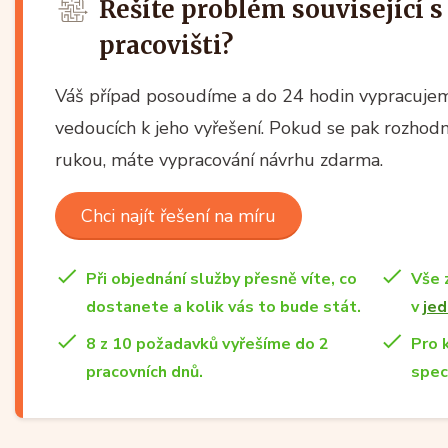
Řešíte problém související s
pracovišti?
Váš případ posoudíme a do 24 hodin vypracujem
vedoucích k jeho vyřešení. Pokud se pak rozhodn
rukou, máte vypracování návrhu zdarma.
Chci najít řešení na míru
Při objednání služby přesně víte, co
Vše 
dostanete a kolik vás to bude stát.
v
jed
8 z 10 požadavků vyřešíme do 2
Pro 
pracovních dnů.
spec