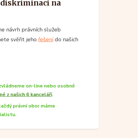
 diskriminací na
e návrh právních služeb
ete svěřit jeho
řešení
do našich
zvládneme on-line nebo osobně
né z našich 6 kanceláří
.
každý právní obor máme
ialistu.