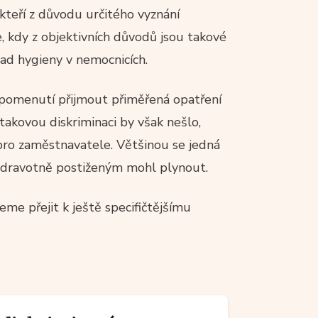
kteří z důvodu určitého vyznání
ce, kdy z objektivních důvodů jsou takové
lad hygieny v nemocnicích.
 opomenutí přijmout přiměřená opatření
 takovou diskriminaci by však nešlo,
 pro zaměstnavatele. Většinou se jedná
o zdravotně postiženým mohl plynout.
me přejit k ještě specifičtějšímu