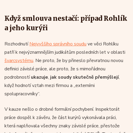
Když smlouva nestačí: případ Rohlík
a jeho kurýři
Rozhodnutí
Nejvyššího správního soudu
ve věci Rohlíku
patří k nejvýznamnějším judikátům posledních let v oblasti
švarcsystému
. Ne proto, že by přineslo převratnou novou
definici závislé práce, ale proto, že s mimořádnou
podrobností
ukazuje
,
jak soudy skutečně přemýšlejí
,
když hodnotí vztah mezi firmou a „externími
spolupracovníky“.
V kauze nešlo o drobné formální pochybení. Inspektorát
práce dospěl k závěru, že část kurýrů vykonávala práci,
která naplňovala všechny znaky závislé práce, přestože