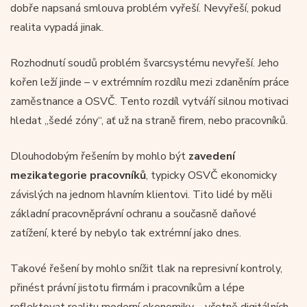
dobře napsaná smlouva problém vyřeší. Nevyřeší, pokud
realita vypadá jinak.
Rozhodnutí soudů problém švarcsystému nevyřeší. Jeho
kořen leží jinde – v extrémním rozdílu mezi zdaněním práce
zaměstnance a OSVČ. Tento rozdíl vytváří silnou motivaci
hledat „šedé zóny“, ať už na straně firem, nebo pracovníků.
Dlouhodobým řešením by mohlo být
zavedení
mezikategorie pracovníků
, typicky OSVČ ekonomicky
závislých na jednom hlavním klientovi. Tito lidé by měli
základní pracovněprávní ochranu a současně daňové
zatížení, které by nebylo tak extrémní jako dnes.
Takové řešení by mohlo snížit tlak na represivní kontroly,
přinést právní jistotu firmám i pracovníkům a lépe