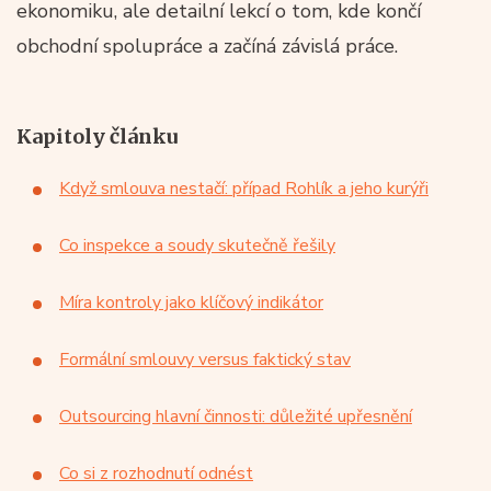
ekonomiku, ale detailní lekcí o tom, kde končí
obchodní spolupráce a začíná závislá práce.
Kapitoly článku
Když smlouva nestačí: případ Rohlík a jeho kurýři
Co inspekce a soudy skutečně řešily
Míra kontroly jako klíčový indikátor
Formální smlouvy versus faktický stav
Outsourcing hlavní činnosti: důležité upřesnění
Co si z rozhodnutí odnést