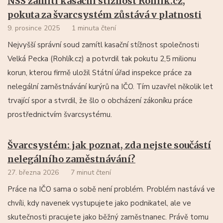
NSS zamítl kasační stížnost Rohlík.cz,
pokuta za švarcsystém zůstává v platnosti
9. prosince 2025
1 minuta čtení
Nejvyšší správní soud zamítl kasační stížnost společnosti
Velká Pecka (Rohlík.cz) a potvrdil tak pokutu 2,5 milionu
korun, kterou firmě uložil Státní úřad inspekce práce za
nelegální zaměstnávání kurýrů na IČO. Tím uzavřel několik let
trvající spor a stvrdil, že šlo o obcházení zákoníku práce
prostřednictvím švarcsystému.
Švarcsystém: jak poznat, zda nejste součástí
nelegálního zaměstnávání?
27. března 2026
7 minut čtení
Práce na IČO sama o sobě není problém. Problém nastává ve
chvíli, kdy navenek vystupujete jako podnikatel, ale ve
skutečnosti pracujete jako běžný zaměstnanec. Právě tomu