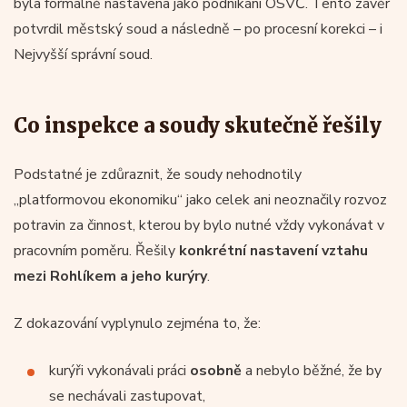
byla formálně nastavena jako podnikání OSVČ. Tento závěr
potvrdil městský soud a následně – po procesní korekci – i
Nejvyšší správní soud.
Co inspekce a soudy skutečně řešily
Podstatné je zdůraznit, že soudy nehodnotily
„platformovou ekonomiku“ jako celek ani neoznačily rozvoz
potravin za činnost, kterou by bylo nutné vždy vykonávat v
pracovním poměru. Řešily
konkrétní nastavení vztahu
mezi Rohlíkem a jeho kurýry
.
Z dokazování vyplynulo zejména to, že:
kurýři vykonávali práci
osobně
a nebylo běžné, že by
se nechávali zastupovat,