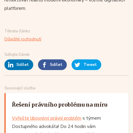
reflektovat realitu moderní ekonomiky – včetně digitálních
platforem.
Témata článku:
Důležité rozhodnutí
Sdílejte článek
Sdílet
Sdílet
Tweet
Související služba
Řešení právního problému na míru
Vyřešte libovolný právní problém
s týmem
Dostupného advokáta! Do 24 hodin vám