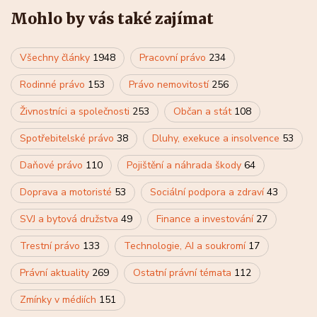
Mohlo by vás také zajímat
Všechny články
1948
Pracovní právo
234
Rodinné právo
153
Právo nemovitostí
256
Živnostníci a společnosti
253
Občan a stát
108
Spotřebitelské právo
38
Dluhy, exekuce a insolvence
53
Daňové právo
110
Pojištění a náhrada škody
64
Doprava a motoristé
53
Sociální podpora a zdraví
43
SVJ a bytová družstva
49
Finance a investování
27
Trestní právo
133
Technologie, AI a soukromí
17
Právní aktuality
269
Ostatní právní témata
112
Zmínky v médiích
151