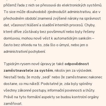
přičemž řada z nich se přesouvá do elektronických systémů.
To sice může dlouhodobě zjednodušit administrativu, ale v
přechodném období znamená zvýšené nároky na správnost
dat, včasnost hlášení a sladění interních procesů. Chyby,
které dříve zůstávaly bez povšimnutí nebo byly řešeny
domluvou, mohou nově vést k automatickým sankcím –
často bez ohledu na to, zda šlo o úmysl, nebo jen o
administrativní pochybení.
Typickým rysem nové úpravy je také
odpovědnost
zaměstnavatele za systém
, nikoliv jen za výsledek.
Nestačí tedy, že mzdy „sedí“ nebo že zaměstnanec nakonec
dostane, co mu náleží. Podstatné je, zda byly splněny
všechny zákonné postupy, informační povinnosti a lhůty.
Právě na tyto formální aspekty se budou kontrolní orgány
zaměřovat.