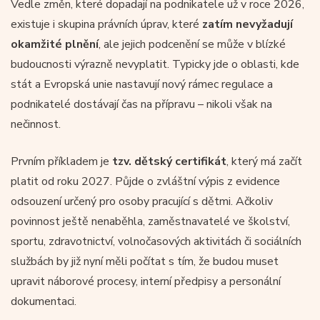
Vedle změn, které dopadají na podnikatele už v roce 2026,
existuje i skupina právních úprav, které
zatím nevyžadují
okamžité plnění
, ale jejich podcenění se může v blízké
budoucnosti výrazně nevyplatit. Typicky jde o oblasti, kde
stát a Evropská unie nastavují nový rámec regulace a
podnikatelé dostávají čas na přípravu – nikoli však na
nečinnost.
Prvním příkladem je
tzv. dětský certifikát
, který má začít
platit od roku 2027. Půjde o zvláštní výpis z evidence
odsouzení určený pro osoby pracující s dětmi. Ačkoliv
povinnost ještě nenaběhla, zaměstnavatelé ve školství,
sportu, zdravotnictví, volnočasových aktivitách či sociálních
službách by již nyní měli počítat s tím, že budou muset
upravit náborové procesy, interní předpisy a personální
dokumentaci.