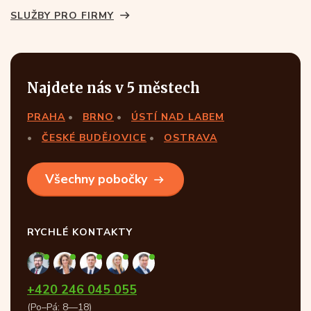
SLUŽBY PRO FIRMY
Najdete nás v 5 městech
PRAHA
BRNO
ÚSTÍ NAD LABEM
ČESKÉ BUDĚJOVICE
OSTRAVA
Všechny pobočky
RYCHLÉ KONTAKTY
+420 246 045 055
(Po–Pá: 8—18)