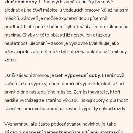
zkušební doby
. U řadových zaměstnanců ji lze nově
sjednat až na čtyři měsíce, u vedoucích pracovníků až na osm
měsíců. Zároveň je možné zkušební dobu písemně
prodloužit, ale pouze během jejího trvání a jen do zákonného
maxima. Chyby v této oblasti již nejsou jen otázkou
neplatnosti ujednání – zákon je výslovně kvalifikuje jako
přestupek
, za který může být uložena pokuta až 2 miliony
korun.
Další zásadní změnou je
běh výpovědní doby
, která nově
začíná (až na výjimky) dnem doručení výpovědi, nikoli až od
prvního dne následujícího měsíce. Zaměstnavatelé, kteří
nadále vycházejí ze starého výkladu, riskují spory o platnost
skončení pracovního poměru i chybné výpočty náhrad mzdy.
Významnou, ale často podceňovanou novinkou je také
zákaz omezování zaměstnanců ve sdílení informací o