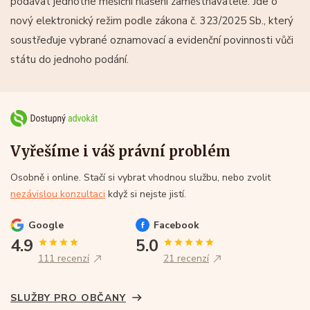
podávat jednotné měsíční hlášení zaměstnavatele. Jde o
nový elektronický režim podle zákona č. 323/2025 Sb., který
soustřeďuje vybrané oznamovací a evidenční povinnosti vůči
státu do jednoho podání.
Vyřešíme i váš právní problém
Osobně i online. Stačí si vybrat vhodnou službu, nebo zvolit
nezávislou konzultaci
když si nejste jistí.
Google
Facebook
4.9
5.0
111 recenzí
21 recenzí
SLUŽBY PRO OBČANY