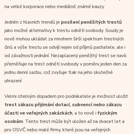
na velké korporace nebo mediálně známé kauzy.
Jedním z hlavních trendů je
posílení peněžitých trestů
jako možné alternativy k trestu odnětí svobody. Soudy je
nově mohou ukládat za mnohem širší spektrum trestných
činů a výše trestu se odvíjí nejen od příjmů pachatele, ale i
od závažnosti jednání. Nezaplacený peněžitý trest se navíc
přeměňuje na trest odnětí svobody v poměru jeden den za
jednu denní sazbu, což zvyšuje tlak na jeho skutečné
uhrazení.
Velmi citelným dopadem pro podnikatele je možnost uložit
trest zákazu přijímání dotací, subvencí nebo zákazu
účasti ve veřejných zakázkách
, a to nově i
fyzickým
osobám
. Tento trest může být uložen až na dvacet let a
pro OSVČ nebo malé firmy, které jsou na veřejných