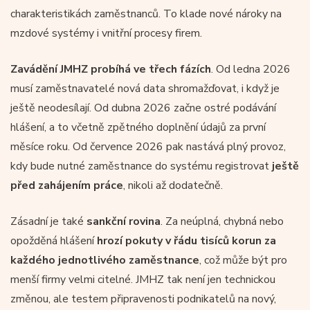
charakteristikách zaměstnanců. To klade nové nároky na
mzdové systémy i vnitřní procesy firem.
Zavádění JMHZ probíhá ve třech fázích
. Od ledna 2026
musí zaměstnavatelé nová data shromažďovat, i když je
ještě neodesílají. Od dubna 2026 začne ostré podávání
hlášení, a to včetně zpětného doplnění údajů za první
měsíce roku. Od července 2026 pak nastává plný provoz,
kdy bude nutné zaměstnance do systému registrovat
ještě
před zahájením práce
, nikoli až dodatečně.
Zásadní je také
sankční rovina
. Za neúplná, chybná nebo
opožděná hlášení
hrozí pokuty v řádu tisíců korun za
každého jednotlivého zaměstnance
, což může být pro
menší firmy velmi citelné. JMHZ tak není jen technickou
změnou, ale testem připravenosti podnikatelů na nový,