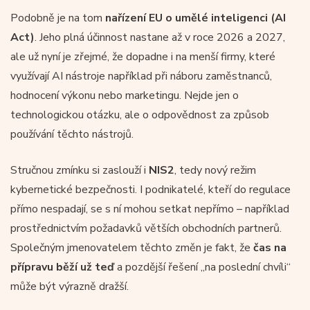
Podobně je na tom
nařízení EU o umělé inteligenci (AI
Act)
. Jeho plná účinnost nastane až v roce 2026 a 2027,
ale už nyní je zřejmé, že dopadne i na menší firmy, které
využívají AI nástroje například při náboru zaměstnanců,
hodnocení výkonu nebo marketingu. Nejde jen o
technologickou otázku, ale o odpovědnost za způsob
používání těchto nástrojů.
Stručnou zmínku si zaslouží i
NIS2
, tedy nový režim
kybernetické bezpečnosti. I podnikatelé, kteří do regulace
přímo nespadají, se s ní mohou setkat nepřímo – například
prostřednictvím požadavků větších obchodních partnerů.
Společným jmenovatelem těchto změn je fakt, že
čas na
přípravu běží už teď
a pozdější řešení „na poslední chvíli“
může být výrazně dražší.