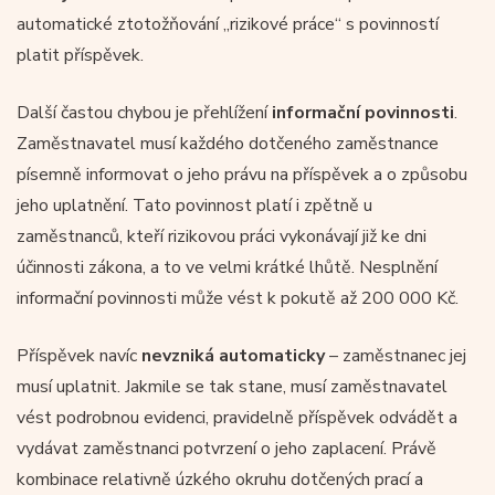
automatické ztotožňování „rizikové práce“ s povinností
platit příspěvek.
Další častou chybou je přehlížení
informační povinnosti
.
Zaměstnavatel musí každého dotčeného zaměstnance
písemně informovat o jeho právu na příspěvek a o způsobu
jeho uplatnění. Tato povinnost platí i zpětně u
zaměstnanců, kteří rizikovou práci vykonávají již ke dni
účinnosti zákona, a to ve velmi krátké lhůtě. Nesplnění
informační povinnosti může vést k pokutě až 200 000 Kč.
Příspěvek navíc
nevzniká automaticky
– zaměstnanec jej
musí uplatnit. Jakmile se tak stane, musí zaměstnavatel
vést podrobnou evidenci, pravidelně příspěvek odvádět a
vydávat zaměstnanci potvrzení o jeho zaplacení. Právě
kombinace relativně úzkého okruhu dotčených prací a