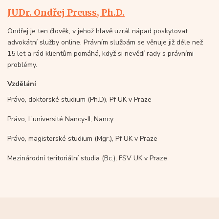
JUDr. Ondřej Preuss, Ph.D.
Ondřej je ten člověk, v jehož hlavě uzrál nápad poskytovat
advokátní služby online. Právním službám se věnuje již déle než
15 let a rád klientům pomáhá, když si nevědí rady s právními
problémy.
Vzdělání
Právo, doktorské studium (Ph.D), Pf UK v Praze
Právo, L’université Nancy-II, Nancy
Právo, magisterské studium (Mgr.), Pf UK v Praze
Mezinárodní teritoriální studia (Bc.), FSV UK v Praze