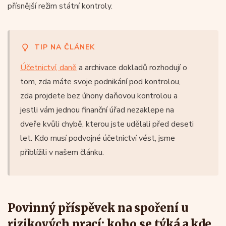
přísnější režim státní kontroly.
TIP NA ČLÁNEK
Účetnictví, daně
a archivace dokladů rozhodují o
tom, zda máte svoje podnikání pod kontrolou,
zda projdete bez úhony daňovou kontrolou a
jestli vám jednou finanční úřad nezaklepe na
dveře kvůli chybě, kterou jste udělali před deseti
let. Kdo musí podvojné účetnictví vést, jsme
přiblížili v našem článku.
Povinný příspěvek na spoření u
rizikových prací: koho se týká a kde