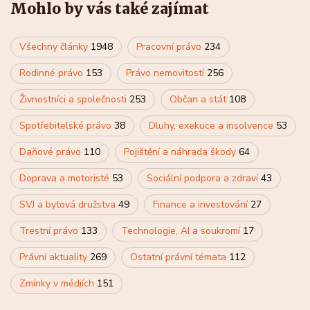
Mohlo by vás také zajímat
Všechny články
1948
Pracovní právo
234
Rodinné právo
153
Právo nemovitostí
256
Živnostníci a společnosti
253
Občan a stát
108
Spotřebitelské právo
38
Dluhy, exekuce a insolvence
53
Daňové právo
110
Pojištění a náhrada škody
64
Doprava a motoristé
53
Sociální podpora a zdraví
43
SVJ a bytová družstva
49
Finance a investování
27
Trestní právo
133
Technologie, AI a soukromí
17
Právní aktuality
269
Ostatní právní témata
112
Zmínky v médiích
151