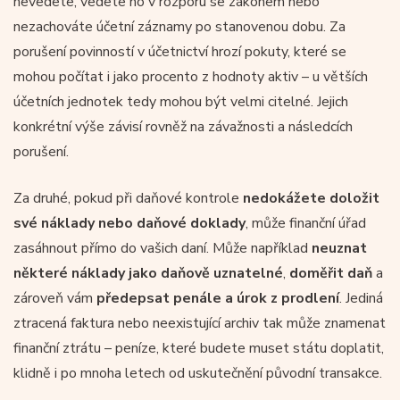
nevedete, vedete ho v rozporu se zákonem nebo
nezachováte účetní záznamy po stanovenou dobu. Za
porušení povinností v účetnictví hrozí pokuty, které se
mohou počítat i jako procento z hodnoty aktiv – u větších
účetních jednotek tedy mohou být velmi citelné. Jejich
konkrétní výše závisí rovněž na závažnosti a následcích
porušení.
Za druhé, pokud při daňové kontrole
nedokážete doložit
své náklady nebo daňové doklady
, může finanční úřad
zasáhnout přímo do vašich daní. Může například
neuznat
některé náklady jako daňově uznatelné
,
doměřit daň
a
zároveň vám
předepsat penále a úrok z prodlení
. Jediná
ztracená faktura nebo neexistující archiv tak může znamenat
finanční ztrátu – peníze, které budete muset státu doplatit,
klidně i po mnoha letech od uskutečnění původní transakce.