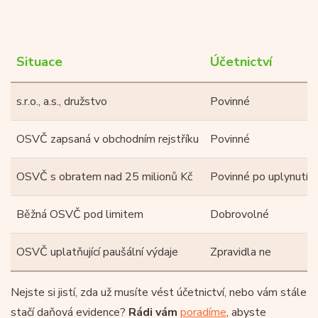
Situace
Účetnictví
s.r.o., a.s., družstvo
Povinné
OSVČ zapsaná v obchodním rejstříku
Povinné
OSVČ s obratem nad 25 milionů Kč
Povinné po uplynutí 
Běžná OSVČ pod limitem
Dobrovolné
OSVČ uplatňující paušální výdaje
Zpravidla ne
Nejste si jistí, zda už musíte vést účetnictví, nebo vám stále
stačí daňová evidence?
Rádi vám
poradíme
, abyste