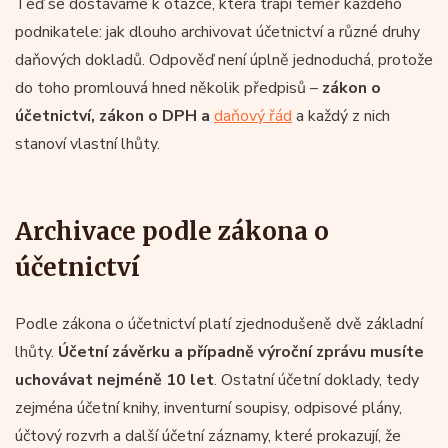
Teď se dostáváme k otázce, která trápí téměř každého
podnikatele: jak dlouho archivovat účetnictví a různé druhy
daňových dokladů. Odpověď není úplně jednoduchá, protože
do toho promlouvá hned několik předpisů –
zákon o
účetnictví, zákon o DPH a
daňový řád
a každý z nich
stanoví vlastní lhůty.
Archivace podle zákona o
účetnictví
Podle zákona o účetnictví platí zjednodušeně dvě základní
lhůty.
Účetní závěrku a případně výroční zprávu musíte
uchovávat nejméně 10 let
. Ostatní účetní doklady, tedy
zejména účetní knihy, inventurní soupisy, odpisové plány,
účtový rozvrh a další účetní záznamy, které prokazují, že