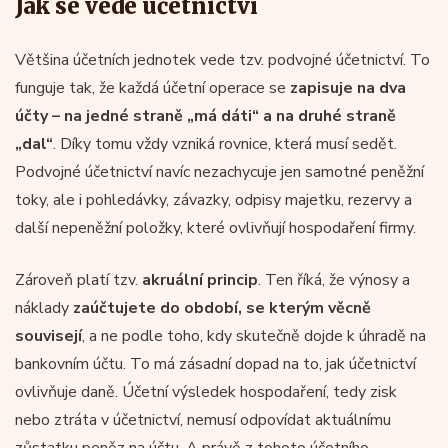
Jak se vede účetnictví
Většina účetních jednotek vede tzv. podvojné účetnictví. To
funguje tak, že každá účetní operace se
zapisuje na dva
účty – na jedné straně „má dáti“ a na druhé straně
„dal“
. Díky tomu vždy vzniká rovnice, která musí sedět.
Podvojné účetnictví navíc nezachycuje jen samotné peněžní
toky, ale i pohledávky, závazky, odpisy majetku, rezervy a
další nepeněžní položky, které ovlivňují hospodaření firmy.
Zároveň platí tzv.
akruální princip
. Ten říká, že výnosy a
náklady
zaúčtujete do období, se kterým věcně
souvisejí
, a ne podle toho, kdy skutečně dojde k úhradě na
bankovním účtu. To má zásadní dopad na to, jak účetnictví
ovlivňuje daně. Účetní výsledek hospodaření, tedy zisk
nebo ztráta v účetnictví, nemusí odpovídat aktuálnímu
zůstatku peněz na účtu. A právě z tohoto účetního