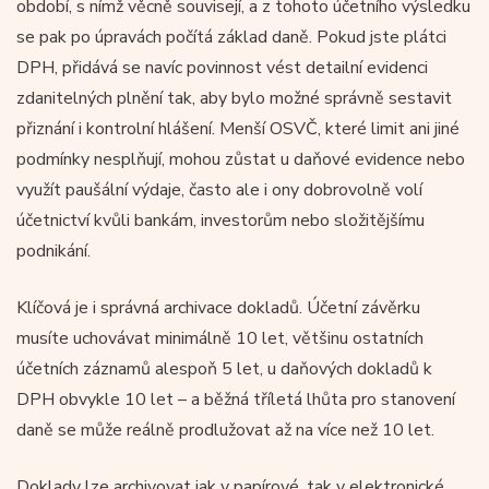
období, s nímž věcně souvisejí, a z tohoto účetního výsledku
se pak po úpravách počítá základ daně. Pokud jste plátci
DPH, přidává se navíc povinnost vést detailní evidenci
zdanitelných plnění tak, aby bylo možné správně sestavit
přiznání i kontrolní hlášení. Menší OSVČ, které limit ani jiné
podmínky nesplňují, mohou zůstat u daňové evidence nebo
využít paušální výdaje, často ale i ony dobrovolně volí
účetnictví kvůli bankám, investorům nebo složitějšímu
podnikání.
Klíčová je i správná archivace dokladů. Účetní závěrku
musíte uchovávat minimálně 10 let, většinu ostatních
účetních záznamů alespoň 5 let, u daňových dokladů k
DPH obvykle 10 let – a běžná tříletá lhůta pro stanovení
daně se může reálně prodlužovat až na více než 10 let.
Doklady lze archivovat jak v papírové, tak v elektronické