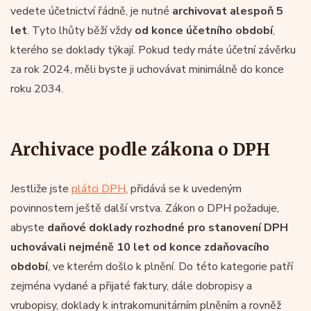
vedete účetnictví řádně, je nutné
archivovat alespoň 5
let
. Tyto lhůty běží vždy
od konce účetního období
,
kterého se doklady týkají. Pokud tedy máte účetní závěrku
za rok 2024, měli byste ji uchovávat minimálně do konce
roku 2034.
Archivace podle zákona o DPH
Jestliže jste
plátci DPH
, přidává se k uvedeným
povinnostem ještě další vrstva. Zákon o DPH požaduje,
abyste
daňové doklady rozhodné pro stanovení DPH
uchovávali nejméně 10 let od konce zdaňovacího
období
, ve kterém došlo k plnění. Do této kategorie patří
zejména vydané a přijaté faktury, dále dobropisy a
vrubopisy, doklady k intrakomunitárním plněním a rovněž