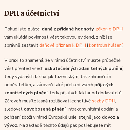
DPH a účetnictví
Pokud jste
plátci daně z přidané hodnoty
,
zákon o DPH
vám ukládá povinnost vést takovou evidenci, z níž lze
správně sestavit
daňové přiznání k DPH
i
kontrolní hlášení
.
V praxi to znamená, že v rámci účetnictví musíte průběžně
vést přehled všech
uskutečněných zdanitelných plnění
,
tedy vydaných faktur jak tuzemským, tak zahraničním
odběratelům, a zároveň také přehled všech
přijatých
zdanitelných plnění
, tedy přijatých faktur od dodavatelů.
Zároveň musíte jasně rozlišovat jednotlivé
sazby DPH
,
sledovat
osvobozená plnění
, intrakomunitární dodání a
pořízení zboží v rámci Evropské unie, stejně jako
dovoz a
vývoz
. Na základě těchto údajů pak potřebujete mít