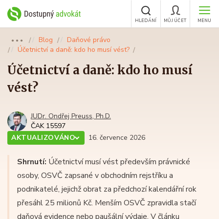
HLEDÁNÍ
MŮJ ÚČET
MENU
Blog
Daňové právo
●●●
Účetnictví a daně: kdo ho musí vést?
Účetnictví a daně: kdo ho musí
vést?
JUDr. Ondřej Preuss, Ph.D.
ČAK 15597
AKTUALIZOVÁNO
16. července 2026
Shrnutí:
Účetnictví musí vést především právnické
osoby, OSVČ zapsané v obchodním rejstříku a
podnikatelé, jejichž obrat za předchozí kalendářní rok
přesáhl 25 milionů Kč. Menším OSVČ zpravidla stačí
daňová evidence nebo paušální výdaje. V článku