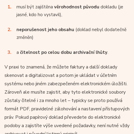
musí být zajištěna
věrohodnost původu
dokladu (je
jasné, kdo ho vystavil),
neporušenost jeho obsahu
(doklad nebyl dodatečně
změněn)
a
čitelnost po celou dobu archivační lhůty
.
V praxi to znamená, že můžete faktury a další doklady
skenovat a digitalizovat a potom je ukládat v účetním
systému nebo jiném zabezpečeném elektronickém úložišti.
Zároveň ale musíte zajistit, aby tyto elektronické soubory
zůstaly čitelné i za mnoho let – typicky se proto používá
formát PDF, pravidelné zálohování a nastavení přístupových
práv. Pokud papírový doklad převedete do elektronické
podoby a zajistíte výše uvedené požadavky, není nutné vždy
archivovat i původní listinný originál.