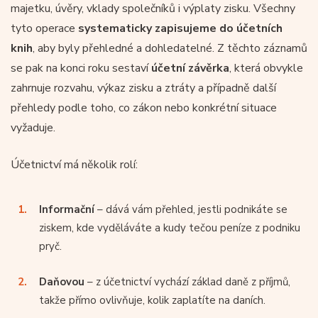
majetku, úvěry, vklady společníků i výplaty zisku. Všechny
tyto operace
systematicky zapisujeme do účetních
knih
, aby byly přehledné a dohledatelné. Z těchto záznamů
se pak na konci roku sestaví
účetní závěrka
, která obvykle
zahrnuje rozvahu, výkaz zisku a ztráty a případně další
přehledy podle toho, co zákon nebo konkrétní situace
vyžaduje.
Účetnictví má několik rolí:
Informační
– dává vám přehled, jestli podnikáte se
ziskem, kde vyděláváte a kudy tečou peníze z podniku
pryč.
Daňovou
– z účetnictví vychází základ daně z příjmů,
takže přímo ovlivňuje, kolik zaplatíte na daních.