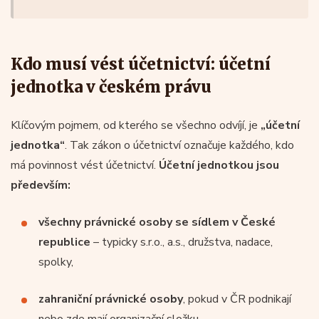
Kdo musí vést účetnictví: účetní
jednotka v českém právu
Klíčovým pojmem, od kterého se všechno odvíjí, je
„účetní
jednotka“
. Tak zákon o účetnictví označuje každého, kdo
má povinnost vést účetnictví.
Účetní jednotkou jsou
především:
všechny právnické osoby se sídlem v České
republice
– typicky s.r.o., a.s., družstva, nadace,
spolky,
zahraniční právnické osoby
, pokud v ČR podnikají
nebo zde mají organizační složku,