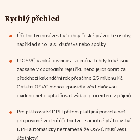
Rychlý přehled
Účetnictví musí vést všechny české právnické osoby,
například s.r.o., a.s., družstva nebo spolky.
U OSVČ vzniká povinnost zejména tehdy, když jsou
zapsané v obchodním rejstříku nebo jejich obrat za
předchozí kalendářní rok přesáhne 25 milionů Kč.
Ostatní OSVČ mohou zpravidla vést daňovou
evidenci nebo uplatňovat výdaje procentem z příjmů.
Pro plátcovství DPH přitom platí jiná pravidla než
pro povinné vedení účetnictví – samotné plátcovství
DPH automaticky neznamená, že OSVČ musí vést
účetnictví