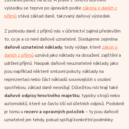
výsledku se teprve po úpravách podle
zákona o daních z
příjmů
stává základ daně, takzvaný daňový výsledek.
Z pohledu daně z příjmů nás v účetnictví zajímá především
to, co je a co není daňově uznatelné. Sledujeme zejména
daňově uznatelné náklady
, tedy výdaje, které
zákon o
daních z příjmů
uznává jako náklady na dosažení, zajištění a
udržení příjmů. Naopak daňově neuznatelné náklady, jako
jsou například některé smluvní pokuty, náklady na
reprezentaci nebo část nákladů souvisejících s osobní
spotřebou, základ daně nesnižují. Důležitou roli hrají také
daňové odpisy hmotného majetku
, typicky strojů nebo
automobilů, které se často liší od účetních odpisů. Podobně
je tomu u
rezerv a opravných položek
– ty jsou daňově
uznatelné jen tehdy, pokud splňují konkrétní podmínky.