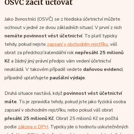
OSVČ začít účtovat
Jako živnostníci (OSVČ) se z hlediska účetnictví můžete
ocitnout v jedné ze dvou základních situací. V první z nich
nemáte povinnost vést účetnictví
. To platí typicky
tehdy, pokud nejste
zapsaní v obchodním rejstříku
, váš
obrat za předchozí kalendářní rok
nepřesáhl 25 milionů
Kč
a žádný jiný právní předpis vám vedení účetnictví
neukládá. V takovém případě vedete
daňovou evidenci
,
případně uplatňujete
paušální výdaje
.
Druhá situace nastává, když
povinnost vést účetnictví
máte
. To je zpravidla tehdy, pokud jste jako fyzická osoba
zapsaní v obchodním rejstříku, nebo pokud váš obrat
přesáhl 25 milionů Kč
. Obrat 25 milionů Kč se počítá
podle
zákona o DPH
. Typicky jde o hodnotu uskutečněných