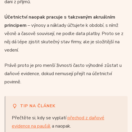
dani z příjmů.
Účetnictví naopak pracuje s takzvaným akruálním
principem
– výnosy a náklady účtujete k období, s nímž
věcně a časově souvisejí, ne podle data platby. Proto se z
něj dá lépe zjistit skutečný stav firmy, ale je složitější na
vedení.
Právě proto je pro menší živnosti často výhodné zůstat u
daňové evidence, dokud nemusejí přejít na účetnictví
povinně.
TIP NA ČLÁNEK
Přečtěte si, kdy se vyplatí
přechod z daňové
evidence na paušál
a naopak.