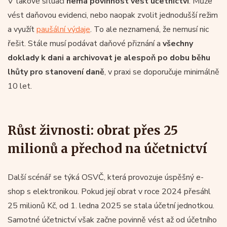
V takové situaci
nemá povinnost vést účetnictví
. Může
vést daňovou evidenci, nebo naopak zvolit jednodušší režim
a využít
paušální výdaje
. To ale neznamená, že nemusí nic
řešit. Stále musí podávat daňové přiznání a
všechny
doklady k dani a archivovat je alespoň po dobu běhu
lhůty pro stanovení daně
, v praxi se doporučuje minimálně
10 let.
Růst živnosti: obrat přes 25
milionů a přechod na účetnictví
Další scénář se týká OSVČ, která provozuje úspěšný e-
shop s elektronikou. Pokud její obrat v roce 2024 přesáhl
25 milionů Kč, od 1. ledna 2025 se stala účetní jednotkou.
Samotné účetnictví však začne povinně vést až od účetního