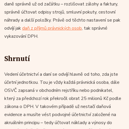
daně správně už od začátku – rozlišovat zálohy a faktury,
správně účtovat odpisy strojů, smluvní pokuty, cestovní
náhrady a další položky. Právě od těchto nastavení se pak
odvíjí jak
daň z příjmů právnických osob
, tak správné
vykazování DPH.
Shrnutí
Vedení účetnictví a daní se odvíjí hlavně od toho, zda jste
účetní jednotkou. Tou je vždy každá právnická osoba, dále
OSVČ zapsaná v obchodním rejstříku nebo podnikatel,
který za předchozí rok překročil obrat 25 milionů Kč podle
zákona o DPH. V takovém případě už nestačí daňová
evidence a musíte vést podvojné účetnictví založené na
akruálním principu – tedy účtovat náklady a výnosy do