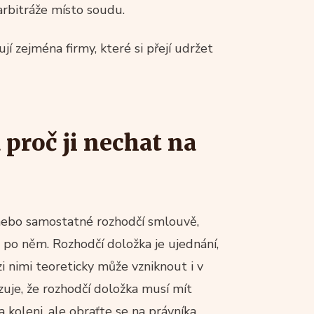
arbitráže místo soudu.
ují zejména firmy, které si přejí udržet
 proč ji nechat na
 nebo samostatné rozhodčí smlouvě,
po něm. Rozhodčí doložka je ujednání,
zi nimi teoreticky může vzniknout i v
uje, že rozhodčí doložka musí mít
koleni, ale obraťte se na právníka,