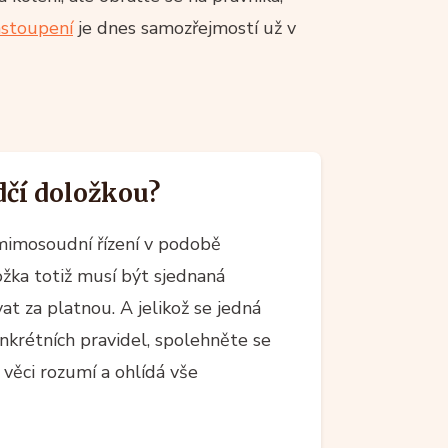
astoupení
je dnes samozřejmostí už v
dčí doložkou?
 mimosoudní řízení v podobě
ožka totiž musí být sjednaná
at za platnou. A jelikož se jedná
nkrétních pravidel, spolehněte se
é věci rozumí a ohlídá vše