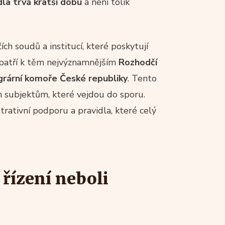
dla trvá kratší dobu
a není tolik
ch soudů a institucí, které poskytují
e patří k těm nejvýznamnějším
Rozhodčí
grární komoře České republiky
. Tento
ím subjektům, které vejdou do sporu.
trativní podporu a pravidla, které celý
řízení neboli