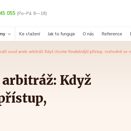
45 055
(Po–Pá: 8—18)
rmy
Ke stažení
Jak to funguje
O nás
Reference
dčí soud aneb arbitráž: Když chcete flexibilnější přístup, rozhodně se v
arbitráž: Když
přístup,