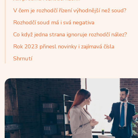
V čem je rozhodčí řízení výhodnější než soud?
Rozhodčí soud má i svá negativa
Co když jedna strana ignoruje rozhodčí nález?
Rok 2023 přinesl novinky i zajímavá čísla
Shrnutí