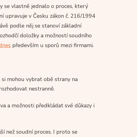
 se vlastně jednalo o proces, který
ení upravuje v Česku zákon č. 216/1994
rávě podle něj se stanoví základní
 rozhodčí doložky a možností soudního
 dnes
především u sporů mezi firmami.
 si mohou vybrat obě strany na
 rozhodovat nestranně.
áva a možnosti předkládat své důkazy i
jší než soudní proces. I proto se