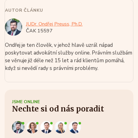
AUTOR ČLÁNKU
JUDr. Ondřej Preuss, Ph.D.
ČAK 15597
Ondřej je ten člověk, v jehož hlavě uzrál nápad
poskytovat advokátní služby online. Právním službám
se věnuje již déle než 15 let a rád klientům pomáhá,
když si nevědí rady s právními problémy.
JSME ONLINE
Nechte si od nás poradit