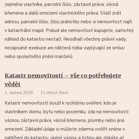
zejména vlastníka, parcelní číslo, zástavní práva, věcná
břemena a další omezení vlastnického práva. Stačí znát
adresu, parcelní číslo, číslo jednotky nebo si nemovitost najít
v katastrální mapě. Pokud ale nemovitost kupujete, samotný
náhled do katastru nestačí. Neodhalí všechny právní vady,
nezapsané exekuce ani některá rizika vyplývající ze smluv
nebo společného jmění manželů.
Katastr nemovitostí – vše co potřebujete
vědět
1. dubna 2026
11 minut čtení
Katastr nemovitostí slouží k rychlému ověření, kdo je
vlastníkem domu, bytu nebo pozemku, zda na nemovitosti
váznou zástavní práva, věcná břemena, plomby nebo jiná
omezení. Základní údaje si můžete zdarma ověřit online v
nahlížení do katastru, úplné výpisy a listiny ale získáte až