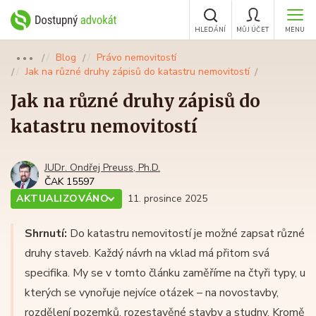
HLEDÁNÍ
MŮJ ÚČET
MENU
Blog
Právo nemovitostí
●●●
Jak na různé druhy zápisů do katastru nemovitostí
Jak na různé druhy zápisů do
katastru nemovitostí
JUDr. Ondřej Preuss, Ph.D.
ČAK 15597
AKTUALIZOVÁNO
11. prosince 2025
Shrnutí:
Do katastru nemovitostí je možné zapsat různé
druhy staveb. Každý návrh na vklad má přitom svá
specifika. My se v tomto článku zaměříme na čtyři typy, u
kterých se vynořuje nejvíce otázek – na novostavby,
rozdělení pozemků, rozestavěné stavby a studny. Kromě