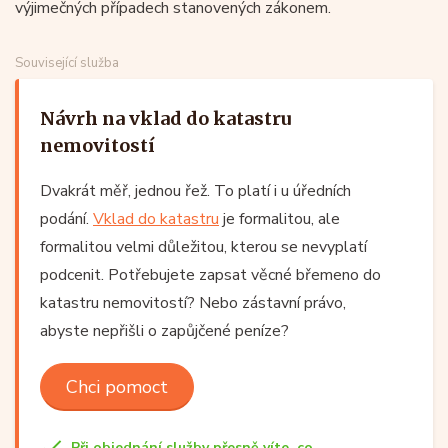
výjimečných případech stanovených zákonem.
Související služba
Návrh na vklad do katastru
nemovitostí
Dvakrát měř, jednou řež. To platí i u úředních
podání.
Vklad do katastru
je formalitou, ale
formalitou velmi důležitou, kterou se nevyplatí
podcenit. Potřebujete zapsat věcné břemeno do
katastru nemovitostí? Nebo zástavní právo,
abyste nepřišli o zapůjčené peníze?
Chci pomoct
Při objednání služby přesně víte, co