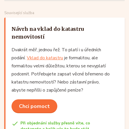
Související služba
Návrh na vklad do katastru
nemovitostí
Dvakrát měř, jednou řež. To platí i u úředních
podání.
Vklad do katastru
je formalitou, ale
formalitou velmi důležitou, kterou se nevyplatí
podcenit. Potřebujete zapsat věcné břemeno do
katastru nemovitostí? Nebo zástavní právo,
abyste nepřišli o zapůjčené peníze?
Chci pomoct
Při objednání služby přesně víte, co
dostanete a kolik vás to bude stát.