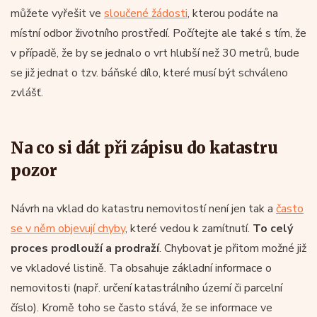
můžete vyřešit ve
sloučené žádosti
, kterou podáte na
místní odbor životního prostředí. Počítejte ale také s tím, že
v případě, že by se jednalo o vrt hlubší než 30 metrů, bude
se již jednat o tzv. báňské dílo, které musí být schváleno
zvlášť.
Na co si dát při zápisu do katastru
pozor
Návrh na vklad do katastru nemovitostí není jen tak a
často
se v něm objevují chyby
, které vedou k zamítnutí.
To celý
proces prodlouží a prodraží
. Chybovat je přitom možné již
ve vkladové listině. Ta obsahuje základní informace o
nemovitosti (např. určení katastrálního území či parcelní
číslo). Kromě toho se často stává, že se informace ve