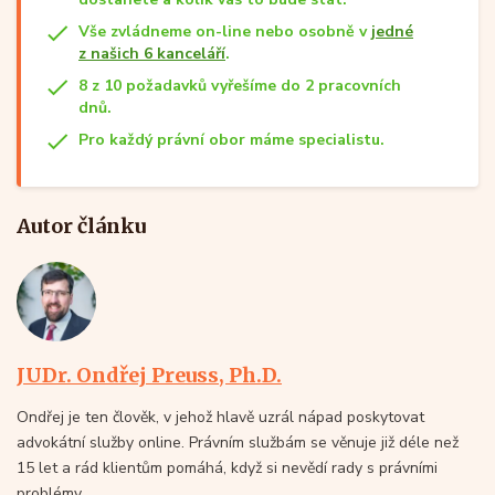
Vše zvládneme on-line nebo osobně v
jedné
z našich 6 kanceláří
.
8 z 10 požadavků vyřešíme do 2 pracovních
dnů.
Pro každý právní obor máme specialistu.
Autor článku
JUDr. Ondřej Preuss, Ph.D.
Ondřej je ten člověk, v jehož hlavě uzrál nápad poskytovat
advokátní služby online. Právním službám se věnuje již déle než
15 let a rád klientům pomáhá, když si nevědí rady s právními
problémy.