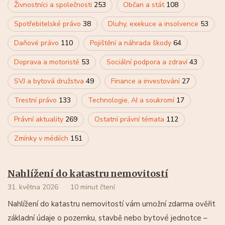
Živnostníci a společnosti
253
Občan a stát
108
Spotřebitelské právo
38
Dluhy, exekuce a insolvence
53
Daňové právo
110
Pojištění a náhrada škody
64
Doprava a motoristé
53
Sociální podpora a zdraví
43
SVJ a bytová družstva
49
Finance a investování
27
Trestní právo
133
Technologie, AI a soukromí
17
Právní aktuality
269
Ostatní právní témata
112
Zmínky v médiích
151
Nahlížení do katastru nemovitostí
31. května 2026
10 minut čtení
Nahlížení do katastru nemovitostí vám umožní zdarma ověřit
základní údaje o pozemku, stavbě nebo bytové jednotce –