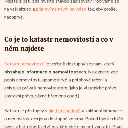
Nejste si jistí, zda musíte stavbu zapisovat? Podíváme se
na vaši situaci a
připravíme návrh na vklad
tak, aby prošel
napoprvé.
Co je to katastr nemovitostí a co v
něm najdete
Katastr nemovitostí
je veřejně dostupný seznam, který
obsahuje informace o nemovitostech
. Naleznete zde
popis nemovitostí, geometrické a polohové určení a
existující práva k nemovitostem (jako je vlastnické právo,
zástavní právo, věcné břemeno apod.)
Katastr je přístupný v
digitální podobě
a základní informace
o nemovitostech jsou dostupné zdarma. Pokud byste chtěli
výpis z listu vlastnictví, pak již budete muset zaplatit. První