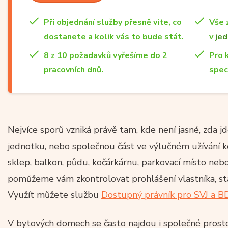
Při objednání služby přesně víte, co
Vše 
dostanete a kolik vás to bude stát.
v
jed
8 z 10 požadavků vyřešíme do 2
Pro 
pracovních dnů.
spec
Nejvíce sporů vzniká právě tam, kde není jasné, zda 
jednotku, nebo společnou část ve výlučném užívání k
sklep, balkon, půdu, kočárkárnu, parkovací místo neb
pomůžeme vám zkontrolovat prohlášení vlastníka, sta
Využít můžete službu
Dostupný právník pro SVJ a B
V bytových domech se často najdou i společné prosto