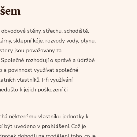
všem
obvodové stěny, střechu, schodiště,
árny, sklepní kóje, rozvody vody, plynu,
rostory jsou považovány za
 Společně rozhodují o správě a údržbě
vo a povinnost využívat společné
tních vlastníků. Při využívání
edošlo k jejich poškození či
chá některému vlastníku jednotky k
sí být uvedeno v
prohlášení
. Což je
ednotek dohodli na rozdělení toho, co je