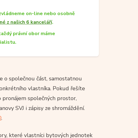
zvládneme on-line nebo osobně
né z našich 6 kanceláří
.
každý právní obor máme
ialistu.
jde o společnou část, samostatnou
onkrétního vlastníka. Pokud řešíte
o pronájem společných prostor,
novy SVJ i zápisy ze shromáždění.
D
.
ry, které vlastníci bytových jednotek