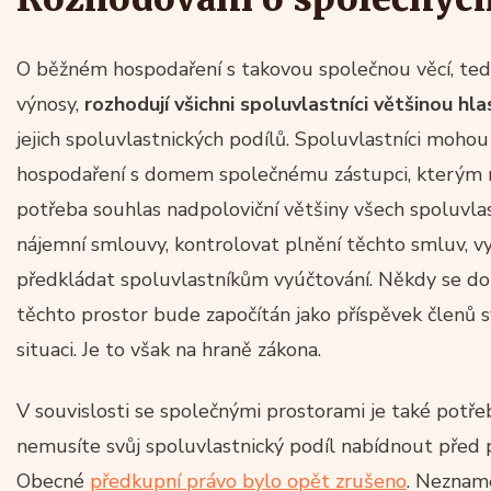
O běžném hospodaření s takovou společnou věcí, tedy
výnosy,
rozhodují všichni spoluvlastníci většinou hla
jejich spoluvlastnických podílů. Spoluvlastníci mohou
hospodaření s domem společnému zástupci, kterým 
potřeba souhlas nadpoloviční většiny všech spoluvla
nájemní smlouvy, kontrolovat plnění těchto smluv, 
předkládat spoluvlastníkům vyúčtování. Někdy se dok
těchto prostor bude započítán jako příspěvek členů 
situaci. Je to však na hraně zákona.
V souvislosti se společnými prostorami je také potřeb
nemusíte svůj spoluvlastnický podíl nabídnout před
Obecné
předkupní právo bylo opět zrušeno
. Nezname