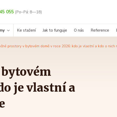
45 055
(Po–Pá: 8—18)
rmy
Ke stažení
Jak to funguje
O nás
Reference
čné prostory v bytovém domě v roce 2026: kdo je vlastní a kdo o nich
v bytovém
o je vlastní a
e