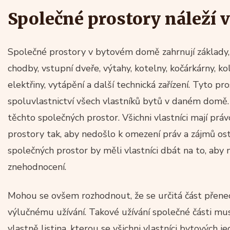
Společné prostory náleží 
Společné prostory v bytovém domě zahrnují základy, 
chodby, vstupní dveře, výtahy, kotelny, kočárkárny, kol
elektřiny, vytápění a další technická zařízení. Tyto p
spoluvlastnictví všech vlastníků bytů v daném domě.
těchto společných prostor. Všichni vlastníci mají prá
prostory tak, aby nedošlo k omezení práv a zájmů osta
společných prostor by měli vlastníci dbát na to, aby n
znehodnocení.
Mohou se ovšem rozhodnout, že se určitá část přene
výlučnému užívání. Takové užívání společné části mu
vlastně listina, kterou se všichni vlastníci bytových j