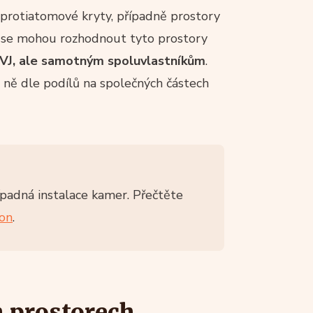
e protiatomové kryty, případně prostory
i se mohou rozhodnout tyto prostory
SVJ, ale samotným spoluvlastníkům
.
zi ně dle podílů na společných částech
ípadná instalace kamer. Přečtěte
kon
.
 prostorech