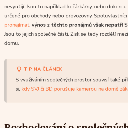
nevyužijí. Jsou to například kočárkárny, nebo dokonc
určené pro obchody nebo provozovny. Spoluvlastníc
pronajímat
,
výnos z těchto pronájmů však nepatří 
Jsou to jejich společné části. Zisk se tedy rozdělí me
domu.
TIP NA ČLÁNEK
S využíváním společných prostor souvisí také př
si,
kdy SVJ či BD porušuje kamerou na domě zá
Rozhodování o společných