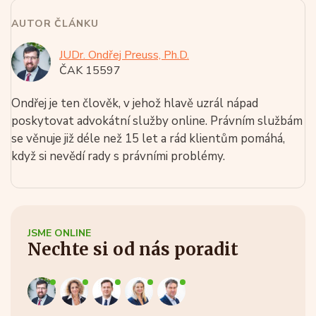
AUTOR ČLÁNKU
JUDr. Ondřej Preuss, Ph.D.
ČAK 15597
Ondřej je ten člověk, v jehož hlavě uzrál nápad
poskytovat advokátní služby online. Právním službám
se věnuje již déle než 15 let a rád klientům pomáhá,
když si nevědí rady s právními problémy.
JSME ONLINE
Nechte si od nás poradit