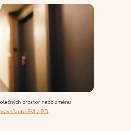
společných prostor nebo změnu
rávník pro SVJ a BD
.