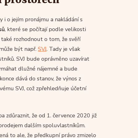
 i o jejím pronájmu a nakládání s
sů
, které se počítají podle velikosti
 také rozhodnout o tom, že svěří
může být např.
SVJ
. Tady je však
stníků. SVJ bude oprávněno uzavírat
vymáhat dlužné nájemné a bude
once dává do stanov, že výnos z
svému SVJ, což zpřehledňuje účetní
a zdůraznit, že od 1. července 2020 již
 prodejem dalším spoluvlastníkům.
ná to ale, že předkupní právo zmizelo