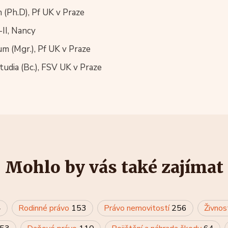
 (Ph.D), Pf UK v Praze
-II, Nancy
m (Mgr.), Pf UK v Praze
tudia (Bc.), FSV UK v Praze
Mohlo by vás také zajímat
4
Rodinné právo
153
Právo nemovitostí
256
Živnos