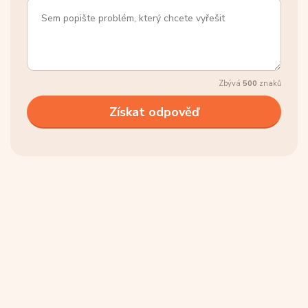
Zbývá
500
znaků