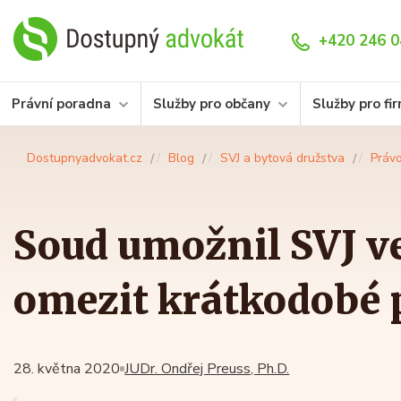
+420 246 0
Právní poradna
Služby pro občany
Služby pro fi
Dostupnyadvokat.cz
Blog
SVJ a bytová družstva
Právo
Soud umožnil SVJ v
omezit krátkodobé
28. května 2020
JUDr. Ondřej Preuss, Ph.D.