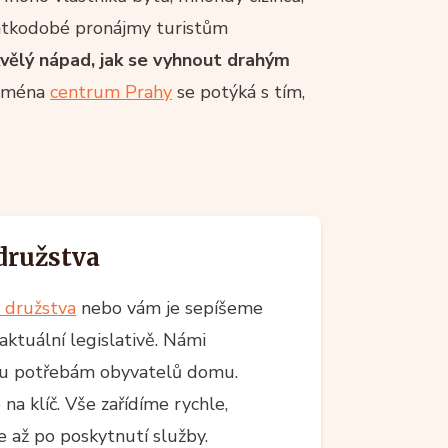
rátkodobé pronájmy turistům
kvělý nápad, jak se vyhnout drahým
jména
centrum Prahy
se potýká s tím,
družstva
 družstva
nebo vám je sepíšeme
aktuální legislativě. Námi
íru potřebám obyvatelů domu.
a klíč. Vše zařídíme rychle,
 až po poskytnutí služby.