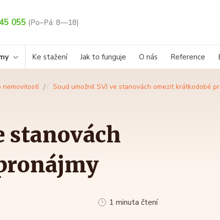
45 055
(Po–Pá: 8—18)
rmy
Ke stažení
Jak to funguje
O nás
Reference
 nemovitostí
Soud umožnil SVJ ve stanovách omezit krátkodobé p
e stanovách
 pronájmy
1 minuta čtení