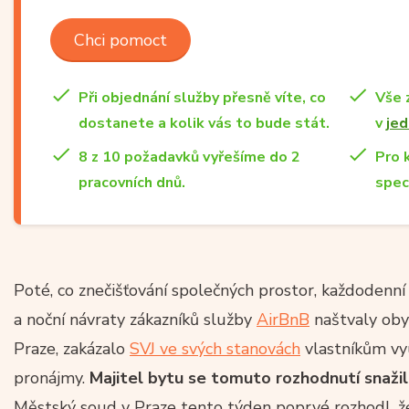
Chci pomoct
Při objednání služby přesně víte, co
Vše 
dostanete a kolik vás to bude stát.
v
jed
8 z 10 požadavků vyřešíme do 2
Pro 
pracovních dnů.
spec
Poté, co znečišťování společných prostor, každodenní 
a noční návraty zákazníků služby
AirBnB
naštvaly oby
Praze, zakázalo
SVJ ve svých stanovách
vlastníkům vy
pronájmy.
Majitel bytu se tomuto rozhodnutí snažil
Městský soud v Praze tento týden poprvé rozhodl, 