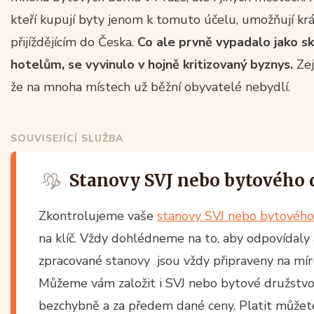
kteří kupují byty jenom k tomuto účelu, umožňují k
přijíždějícím do Česka.
Co ale prvně vypadalo jako s
hotelům, se vyvinulo v hojně kritizovaný byznys.
Ze
že na mnoha místech už běžní obyvatelé nebydlí.
SOUVISEJÍCÍ SLUŽBA
Stanovy SVJ nebo bytového 
Zkontrolujeme vaše
stanovy SVJ nebo bytového
na klíč. Vždy dohlédneme na to, aby odpovídaly 
zpracované stanovy jsou vždy připraveny na m
Můžeme vám založit i SVJ nebo bytové družstvo n
bezchybně a za předem dané ceny. Platit můžete