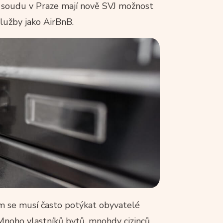
soudu v Praze mají nově SVJ možnost
lužby jako AirBnB.
ím se musí často potýkat obyvatelé
Mnoho vlastníků bytů, mnohdy cizinců,