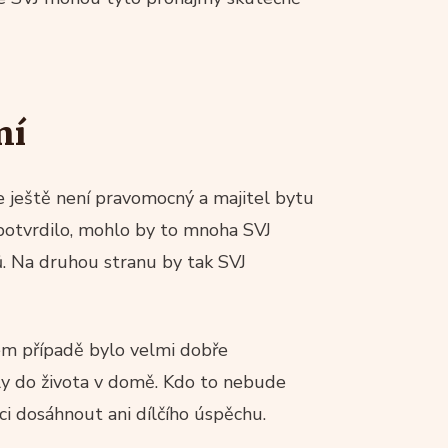
ní
e ještě není pravomocný a majitel bytu
potvrdilo, mohlo by to mnoha SVJ
. Na druhou stranu by tak SVJ
ném případě bylo velmi dobře
y do života v domě. Kdo to nebude
i dosáhnout ani dílčího úspěchu.