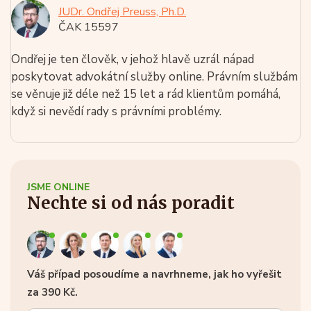
JUDr. Ondřej Preuss, Ph.D.
ČAK 15597
Ondřej je ten člověk, v jehož hlavě uzrál nápad
poskytovat advokátní služby online. Právním službám
se věnuje již déle než 15 let a rád klientům pomáhá,
když si nevědí rady s právními problémy.
JSME ONLINE
Nechte si od nás poradit
Váš případ posoudíme a navrhneme, jak ho vyřešit
za 390 Kč.