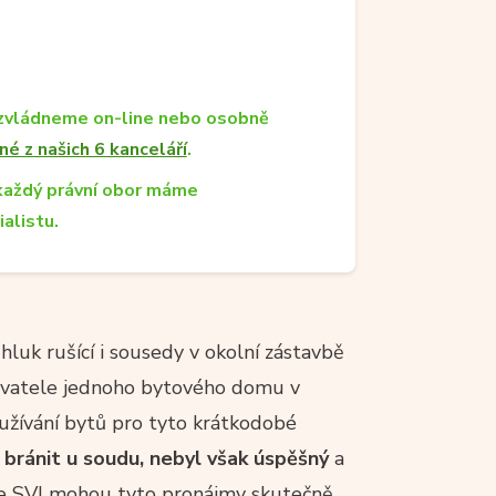
zvládneme on-line nebo osobně
né z našich 6 kanceláří
.
každý právní obor máme
ialistu.
hluk rušící i sousedy v okolní zástavbě
vatele jednoho bytového domu v
užívání bytů pro tyto krátkodobé
 bránit u soudu, nebyl však úspěšný
a
že SVJ mohou tyto pronájmy skutečně