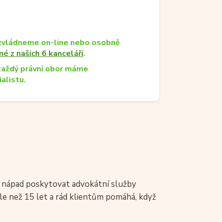
zvládneme on-line nebo osobně
né z našich 6 kanceláří
.
každý právní obor máme
alistu.
ál nápad poskytovat advokátní služby
éle než 15 let a rád klientům pomáhá, když