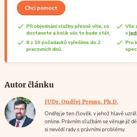
Chci pomoct
Při objednání služby přesně víte, co
Vše 
dostanete a kolik vás to bude stát.
v
jed
8 z 10 požadavků vyřešíme do 2
Pro 
pracovních dnů.
speci
Autor článku
JUDr. Ondřej Preuss, Ph.D.
Ondřej je ten člověk, v jehož hlavě uzr
online. Právním službám se věnuje již d
si nevědí rady s právními problémy.