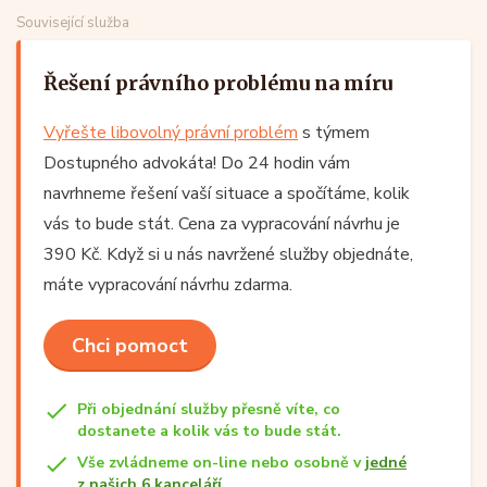
Související služba
Řešení právního problému na míru
Vyřešte libovolný právní problém
s týmem
Dostupného advokáta! Do 24 hodin vám
navrhneme řešení vaší situace a spočítáme, kolik
vás to bude stát. Cena za vypracování návrhu je
390 Kč. Když si u nás navržené služby objednáte,
máte vypracování návrhu zdarma.
Chci pomoct
Při objednání služby přesně víte, co
dostanete a kolik vás to bude stát.
Vše zvládneme on-line nebo osobně v
jedné
z našich 6 kanceláří
.