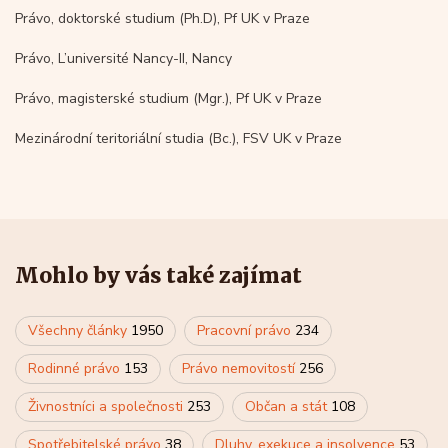
Právo, doktorské studium (Ph.D), Pf UK v Praze
Právo, L’université Nancy-II, Nancy
Právo, magisterské studium (Mgr.), Pf UK v Praze
Mezinárodní teritoriální studia (Bc.), FSV UK v Praze
Mohlo by vás také zajímat
Všechny články
1950
Pracovní právo
234
Rodinné právo
153
Právo nemovitostí
256
Živnostníci a společnosti
253
Občan a stát
108
Spotřebitelské právo
38
Dluhy, exekuce a insolvence
53