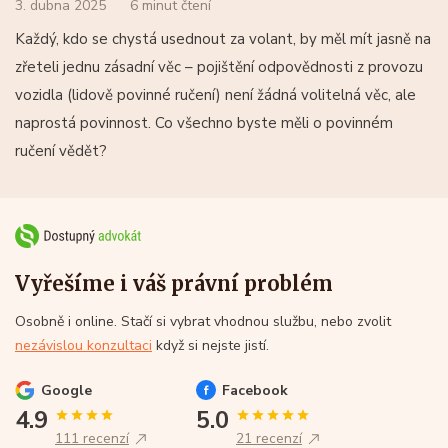
3. dubna 2025
6 minut čtení
Každý, kdo se chystá usednout za volant, by měl mít jasně na
zřeteli jednu zásadní věc – pojištění odpovědnosti z provozu
vozidla (lidově povinné ručení) není žádná volitelná věc, ale
naprostá povinnost. Co všechno byste měli o povinném
ručení vědět?
Vyřešíme i váš právní problém
Osobně i online. Stačí si vybrat vhodnou službu, nebo zvolit
nezávislou konzultaci
když si nejste jistí.
Google
Facebook
4.9
5.0
111 recenzí
21 recenzí