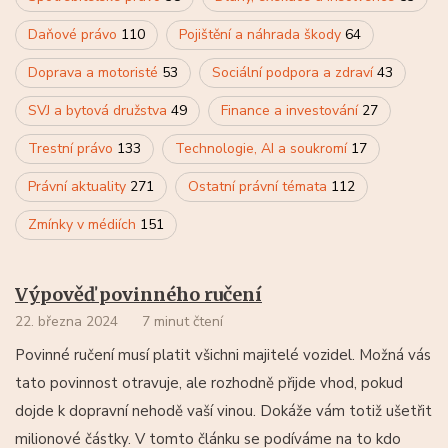
Daňové právo
110
Pojištění a náhrada škody
64
Doprava a motoristé
53
Sociální podpora a zdraví
43
SVJ a bytová družstva
49
Finance a investování
27
Trestní právo
133
Technologie, AI a soukromí
17
Právní aktuality
271
Ostatní právní témata
112
Zmínky v médiích
151
Výpověď povinného ručení
22. března 2024
7 minut čtení
Povinné ručení musí platit všichni majitelé vozidel. Možná vás
tato povinnost otravuje, ale rozhodně přijde vhod, pokud
dojde k dopravní nehodě vaší vinou. Dokáže vám totiž ušetřit
milionové částky. V tomto článku se podíváme na to kdo