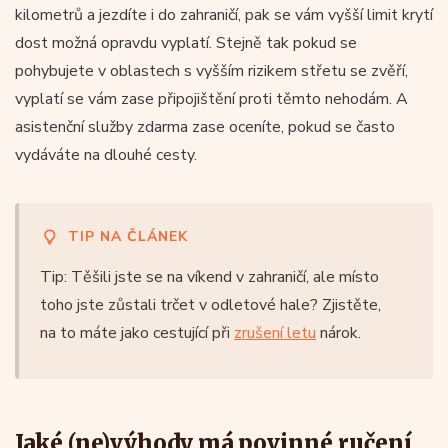
kilometrů a jezdíte i do zahraničí, pak se vám vyšší limit krytí
dost možná opravdu vyplatí. Stejně tak pokud se
pohybujete v oblastech s vyšším rizikem střetu se zvěří,
vyplatí se vám zase připojištění proti těmto nehodám. A
asistenční služby zdarma zase oceníte, pokud se často
vydáváte na dlouhé cesty.
TIP NA ČLÁNEK
Tip: Těšili jste se na víkend v zahraničí, ale místo
toho jste zůstali trčet v odletové hale? Zjistěte,
na to máte jako cestující při
zrušení letu
nárok.
Jaké (ne)výhody má povinné ručení