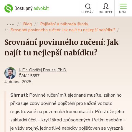
HLEDÁNÍ
MŮJ ÚČET
MENU
Blog
Pojištění a náhrada škody
●●●
Srovnání povinného ručení: Jak najít tu nejlepší nabídku?
Srovnání povinného ručení: Jak
najít tu nejlepší nabídku?
JUDr. Ondřej Preuss, Ph.D.
ČAK 15597
4. dubna 2025
Shrnutí:
Povinné ručení mít sjednané musíte, zákon ho
přikazuje coby povinné pojištění pro každé vozidlo
registrované na pozemních komunikacích. Přestože jeho
základní účel – krytí škod způsobených třetím osobám –
je vždy stejný, jednotlivé nabídky pojišťoven se výrazně