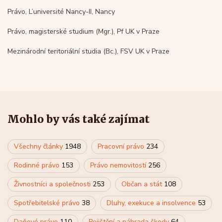
Právo, L’université Nancy-II, Nancy
Právo, magisterské studium (Mgr.), Pf UK v Praze
Mezinárodní teritoriální studia (Bc.), FSV UK v Praze
Mohlo by vás také zajímat
Všechny články
1948
Pracovní právo
234
Rodinné právo
153
Právo nemovitostí
256
Živnostníci a společnosti
253
Občan a stát
108
Spotřebitelské právo
38
Dluhy, exekuce a insolvence
53
Daňové právo
110
Pojištění a náhrada škody
64