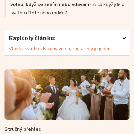
volno, když se žením nebo vdávám?
A co když jde o
svatbu dítěte nebo rodiče?
Kapitoly článku:
Vlastní svatba: dva dny volna, zaplacený je jeden
Stručný přehled