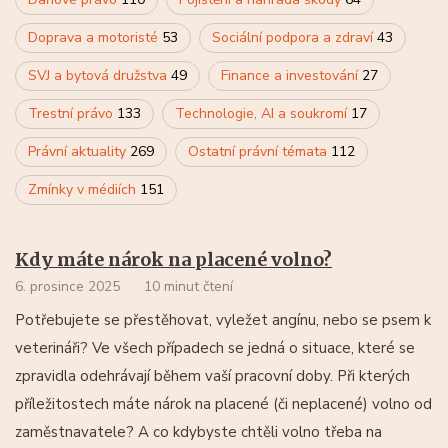
Doprava a motoristé
53
Sociální podpora a zdraví
43
SVJ a bytová družstva
49
Finance a investování
27
Trestní právo
133
Technologie, AI a soukromí
17
Právní aktuality
269
Ostatní právní témata
112
Zmínky v médiích
151
Kdy máte nárok na placené volno?
6. prosince 2025
10 minut čtení
Potřebujete se přestěhovat, vyležet angínu, nebo se psem k
veterináři? Ve všech případech se jedná o situace, které se
zpravidla odehrávají během vaší pracovní doby. Při kterých
příležitostech máte nárok na placené (či neplacené) volno od
zaměstnavatele? A co kdybyste chtěli volno třeba na