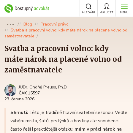
HLEDÁNÍ
MŮJ ÚČET
MENU
Blog
Pracovní právo
●●●
Svatba a pracovní volno: kdy máte nárok na placené volno od
zaměstnavatele
Svatba a pracovní volno: kdy
máte nárok na placené volno od
zaměstnavatele
JUDr. Ondřej Preuss, Ph.D.
ČAK 15597
23. června 2026
Shrnutí:
Léto je tradičně hlavní svatební sezonou. Vedle
výběru místa, šatů, prstýnků a hostiny ale snoubenci
často řeší i praktičtější otázku:
mám v práci nárok na