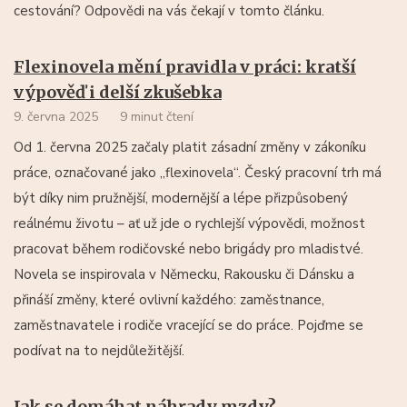
cestování? Odpovědi na vás čekají v tomto článku.
Flexinovela mění pravidla v práci: kratší
výpověď i delší zkušebka
9. června 2025
9 minut čtení
Od 1. června 2025 začaly platit zásadní změny v zákoníku
práce, označované jako „flexinovela“. Český pracovní trh má
být díky nim pružnější, modernější a lépe přizpůsobený
reálnému životu – ať už jde o rychlejší výpovědi, možnost
pracovat během rodičovské nebo brigády pro mladistvé.
Novela se inspirovala v Německu, Rakousku či Dánsku a
přináší změny, které ovlivní každého: zaměstnance,
zaměstnavatele i rodiče vracející se do práce. Pojďme se
podívat na to nejdůležitější.
Jak se domáhat náhrady mzdy?