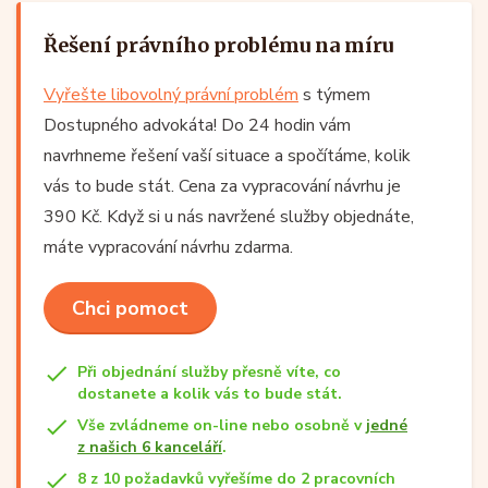
Řešení právního problému na míru
Vyřešte libovolný právní problém
s týmem
Dostupného advokáta! Do 24 hodin vám
navrhneme řešení vaší situace a spočítáme, kolik
vás to bude stát. Cena za vypracování návrhu je
390 Kč. Když si u nás navržené služby objednáte,
máte vypracování návrhu zdarma.
Chci pomoct
Při objednání služby přesně víte, co
dostanete a kolik vás to bude stát.
Vše zvládneme on-line nebo osobně v
jedné
z našich 6 kanceláří
.
8 z 10 požadavků vyřešíme do 2 pracovních