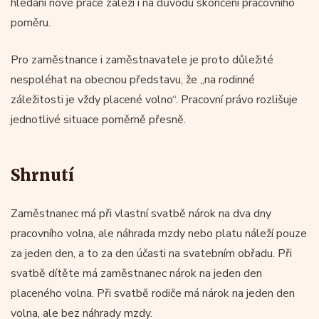
hledání nové práce záleží i na důvodu skončení pracovního
poměru.
Pro zaměstnance i zaměstnavatele je proto důležité
nespoléhat na obecnou představu, že „na rodinné
záležitosti je vždy placené volno“. Pracovní právo rozlišuje
jednotlivé situace poměrně přesně.
Shrnutí
Zaměstnanec má při vlastní svatbě nárok na dva dny
pracovního volna, ale náhrada mzdy nebo platu náleží pouze
za jeden den, a to za den účasti na svatebním obřadu. Při
svatbě dítěte má zaměstnanec nárok na jeden den
placeného volna. Při svatbě rodiče má nárok na jeden den
volna, ale bez náhrady mzdy.