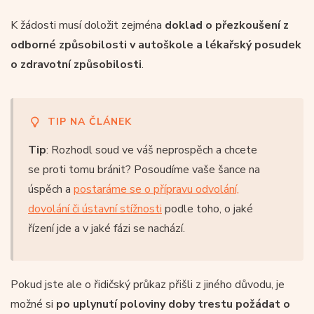
K žádosti musí doložit zejména
doklad o přezkoušení z
odborné způsobilosti v autoškole a lékařský posudek
o zdravotní způsobilosti
.
TIP NA ČLÁNEK
Tip
: Rozhodl soud ve váš neprospěch a chcete
se proti tomu bránit? Posoudíme vaše šance na
úspěch a
postaráme se o přípravu odvolání,
dovolání či ústavní stížnosti
podle toho, o jaké
řízení jde a v jaké fázi se nachází.
Pokud jste ale o řidičský průkaz přišli z jiného důvodu, je
možné si
po uplynutí poloviny doby trestu požádat o