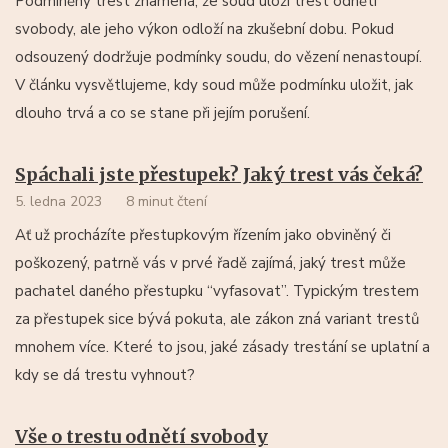
Podmíněný trest znamená, že soud uloží trest odnětí
svobody, ale jeho výkon odloží na zkušební dobu. Pokud
odsouzený dodržuje podmínky soudu, do vězení nenastoupí.
V článku vysvětlujeme, kdy soud může podmínku uložit, jak
dlouho trvá a co se stane při jejím porušení.
Spáchali jste přestupek? Jaký trest vás čeká?
5. ledna 2023
8 minut čtení
Ať už procházíte přestupkovým řízením jako obviněný či
poškozený, patrně vás v prvé řadě zajímá, jaký trest může
pachatel daného přestupku “vyfasovat”. Typickým trestem
za přestupek sice bývá pokuta, ale zákon zná variant trestů
mnohem více. Které to jsou, jaké zásady trestání se uplatní a
kdy se dá trestu vyhnout?
Vše o trestu odnětí svobody