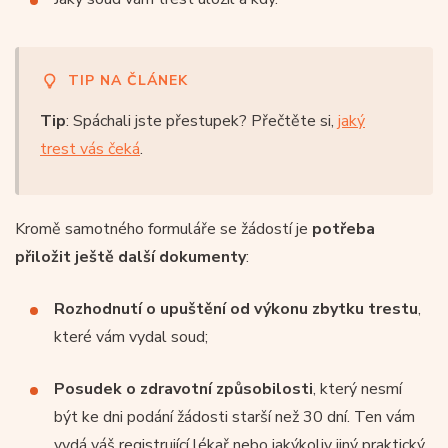
TIP NA ČLÁNEK
Tip
: Spáchali jste přestupek? Přečtěte si,
jaký
trest vás čeká
.
Kromě samotného formuláře se žádostí je
potřeba
přiložit ještě další dokumenty
:
Rozhodnutí o upuštění od výkonu zbytku trestu
,
které vám vydal soud;
Posudek o zdravotní způsobilosti
, který nesmí
být ke dni podání žádosti starší než 30 dní. Ten vám
vydá váš registrující lékař nebo jakýkoliv jiný praktický