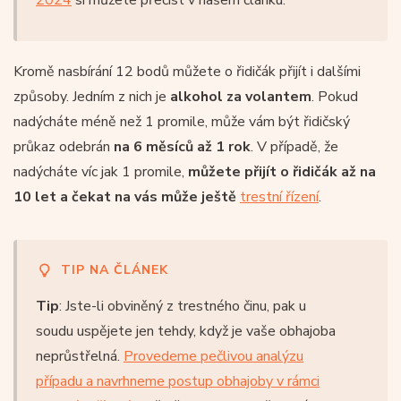
Kromě nasbírání 12 bodů můžete o řidičák přijít i dalšími
způsoby. Jedním z nich je
alkohol za volantem
. Pokud
nadýcháte méně než 1 promile, může vám být řidičský
průkaz odebrán
na 6 měsíců až 1 rok
. V případě, že
nadýcháte víc jak 1 promile,
můžete přijít o řidičák až na
10 let a čekat na vás může ještě
trestní řízení
.
TIP NA ČLÁNEK
Tip
: Jste-li obviněný z trestného činu, pak u
soudu uspějete jen tehdy, když je vaše obhajoba
neprůstřelná.
Provedeme pečlivou analýzu
případu a navrhneme postup obhajoby v rámci