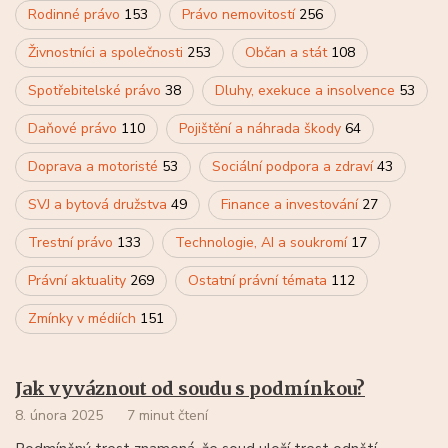
Rodinné právo
153
Právo nemovitostí
256
Živnostníci a společnosti
253
Občan a stát
108
Spotřebitelské právo
38
Dluhy, exekuce a insolvence
53
Daňové právo
110
Pojištění a náhrada škody
64
Doprava a motoristé
53
Sociální podpora a zdraví
43
SVJ a bytová družstva
49
Finance a investování
27
Trestní právo
133
Technologie, AI a soukromí
17
Právní aktuality
269
Ostatní právní témata
112
Zmínky v médiích
151
Jak vyváznout od soudu s podmínkou?
8. února 2025
7 minut čtení