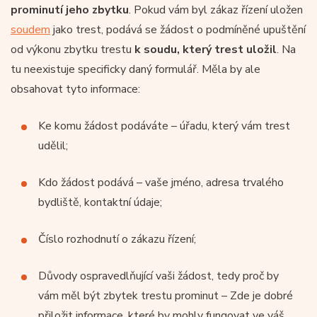
prominutí jeho zbytku
. Pokud vám byl zákaz řízení uložen
soudem
jako trest, podává se žádost o podmíněné upuštění
od výkonu zbytku trestu
k soudu, který trest uložil
. Na
tu neexistuje specificky daný formulář. Měla by ale
obsahovat tyto informace:
Ke komu žádost podáváte – úřadu, který vám trest
udělil;
Kdo žádost podává – vaše jméno, adresa trvalého
bydliště, kontaktní údaje;
Číslo rozhodnutí o zákazu řízení;
Důvody ospravedlňující vaši žádost, tedy proč by
vám měl být zbytek trestu prominut – Zde je dobré
přiložit informace, které by mohly fungovat ve váš