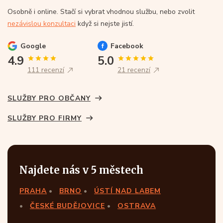
Osobně i online. Stačí si vybrat vhodnou službu, nebo zvolit
nezávislou konzultaci
když si nejste jistí.
Google
Facebook
4.9
5.0
111 recenzí
21 recenzí
SLUŽBY PRO OBČANY
SLUŽBY PRO FIRMY
Najdete nás v 5 městech
PRAHA
BRNO
ÚSTÍ NAD LABEM
ČESKÉ BUDĚJOVICE
OSTRAVA