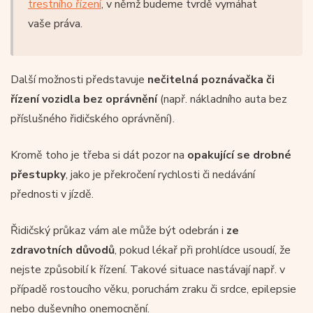
trestního řízení
, v němž budeme tvrdě vymáhat
vaše práva.
Další možnosti představuje
nečitelná poznávačka či
řízení vozidla bez oprávnění
(např. nákladního auta bez
příslušného řidičského oprávnění).
Kromě toho je třeba si dát pozor na
opakující se drobné
přestupky
, jako je překročení rychlosti či nedávání
přednosti v jízdě.
Řidičský průkaz vám ale může být odebrán i
ze
zdravotních důvodů
, pokud lékař při prohlídce usoudí, že
nejste způsobilí k řízení. Takové situace nastávají např. v
případě rostoucího věku, poruchám zraku či srdce, epilepsie
nebo duševního onemocnění.