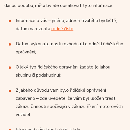
danou podobu, měla by ale obsahovat tyto informace:
Informace o vás – jméno, adresa trvalého bydliště,
datum narození a
rodné číslo
;
Datum vykonatelnosti rozhodnutí o odnětí řidičského
oprávnění;
O jaký typ řidičského oprávnění žádáte (o jakou
skupinu či podskupinu);
Z jakého důvodu vám bylo řidičské oprávnění
zabaveno – zde uvedete, že vám byl uložen trest
zákazu činnosti spočívající v zákazu řízení motorových
vozidel;
Jaký soud vám trest uložil a kdy.