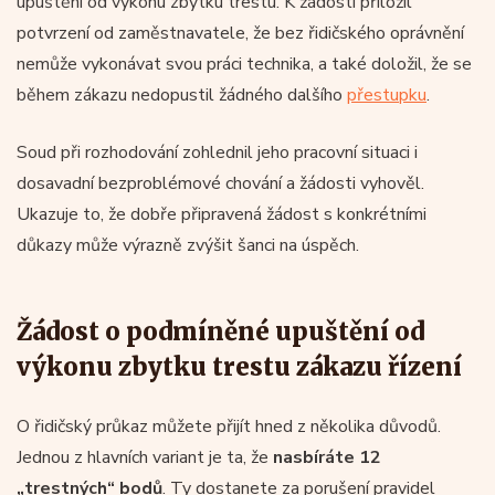
upuštění od výkonu zbytku trestu. K žádosti přiložil
potvrzení od zaměstnavatele, že bez řidičského oprávnění
nemůže vykonávat svou práci technika, a také doložil, že se
během zákazu nedopustil žádného dalšího
přestupku
.
Soud při rozhodování zohlednil jeho pracovní situaci i
dosavadní bezproblémové chování a žádosti vyhověl.
Ukazuje to, že dobře připravená žádost s konkrétními
důkazy může výrazně zvýšit šanci na úspěch.
Žádost o podmíněné upuštění od
výkonu zbytku trestu zákazu řízení
O řidičský průkaz můžete přijít hned z několika důvodů.
Jednou z hlavních variant je ta, že
nasbíráte 12
„trestných“ bodů
. Ty dostanete za porušení pravidel