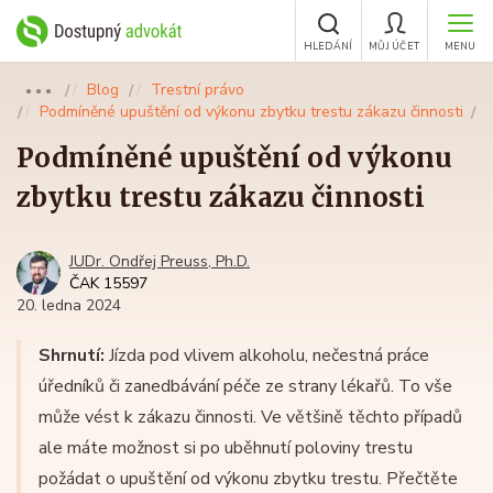
HLEDÁNÍ
MŮJ ÚČET
MENU
Blog
Trestní právo
●●●
Podmíněné upuštění od výkonu zbytku trestu zákazu činnosti
Podmíněné upuštění od výkonu
zbytku trestu zákazu činnosti
JUDr. Ondřej Preuss, Ph.D.
ČAK 15597
20. ledna 2024
Shrnutí:
Jízda pod vlivem alkoholu, nečestná práce
úředníků či zanedbávání péče ze strany lékařů. To vše
může vést k zákazu činnosti. Ve většině těchto případů
ale máte možnost si po uběhnutí poloviny trestu
požádat o upuštění od výkonu zbytku trestu. Přečtěte