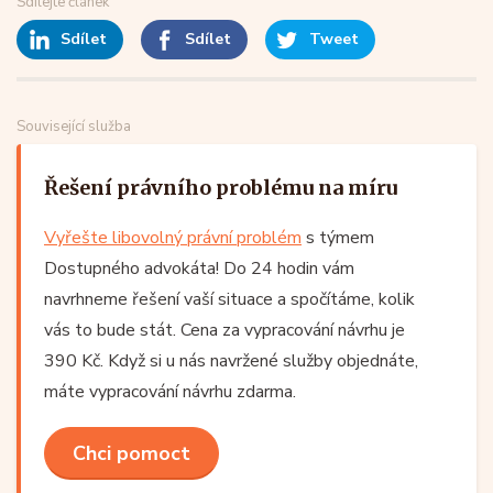
Sdílejte článek
Sdílet
Sdílet
Tweet
Související služba
Řešení právního problému na míru
Vyřešte libovolný právní problém
s týmem
Dostupného advokáta! Do 24 hodin vám
navrhneme řešení vaší situace a spočítáme, kolik
vás to bude stát. Cena za vypracování návrhu je
390 Kč. Když si u nás navržené služby objednáte,
máte vypracování návrhu zdarma.
Chci pomoct