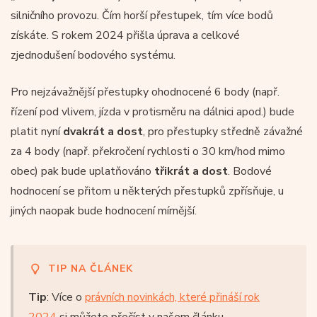
silničního provozu. Čím horší přestupek, tím více bodů
získáte. S rokem 2024 přišla úprava a celkové
zjednodušení bodového systému.
Pro nejzávažnější přestupky ohodnocené 6 body (např.
řízení pod vlivem, jízda v protisměru na dálnici apod.) bude
platit nyní
dvakrát a dost
, pro přestupky středně závažné
za 4 body (např. překročení rychlosti o 30 km/hod mimo
obec) pak bude uplatňováno
třikrát a dost
. Bodové
hodnocení se přitom u některých přestupků zpřísňuje, u
jiných naopak bude hodnocení mírnější.
TIP NA ČLÁNEK
Tip
: Více o
právních novinkách, které přináší rok
2024
si můžete přečíst v našem článku.