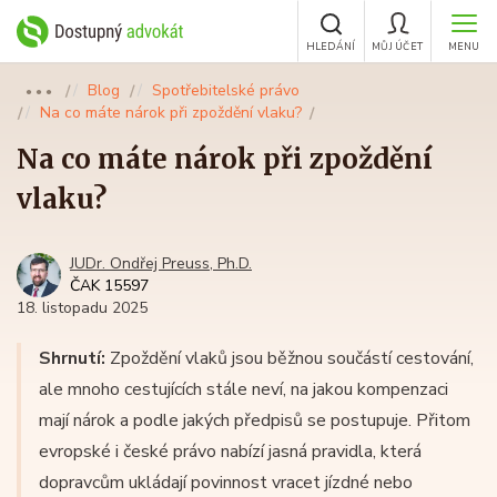
HLEDÁNÍ
MŮJ ÚČET
MENU
Blog
Spotřebitelské právo
●●●
Na co máte nárok při zpoždění vlaku?
Na co máte nárok při zpoždění
vlaku?
JUDr. Ondřej Preuss, Ph.D.
ČAK 15597
18. listopadu 2025
Shrnutí:
Zpoždění vlaků jsou běžnou součástí cestování,
ale mnoho cestujících stále neví, na jakou kompenzaci
mají nárok a podle jakých předpisů se postupuje. Přitom
evropské i české právo nabízí jasná pravidla, která
dopravcům ukládají povinnost vracet jízdné nebo