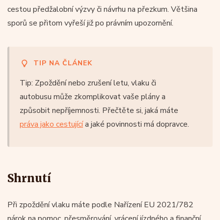
cestou předžalobní výzvy či návrhu na přezkum. Většina
sporů se přitom vyřeší již po právním upozornění.
TIP NA ČLÁNEK
Tip: Zpoždění nebo zrušení letu, vlaku či
autobusu může zkomplikovat vaše plány a
způsobit nepříjemnosti. Přečtěte si, jaká máte
práva jako cestující
a jaké povinnosti má dopravce.
Shrnutí
Při zpoždění vlaku máte podle Nařízení EU 2021/782
nárok na pomoc, přesměrování, vrácení jízdného a finanční