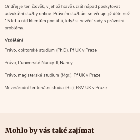
Ondřej je ten člověk, v jehož hlavě uzrál nápad poskytovat
advokátní služby online. Právním službám se věnuje již déle než
15 let a rád klientům pomáhá, když si nevědí rady s právními
problémy.
Vzdělání
Právo, doktorské studium (Ph.D), Pf UK v Praze
Právo, L’université Nancy-II, Nancy
Právo, magisterské studium (Mgr.), Pf UK v Praze
Mezinárodní teritoriální studia (Bc.), FSV UK v Praze
Mohlo by vás také zajímat