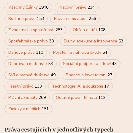
Všechny články
1948
Pracovní právo
234
Rodinné právo
153
Právo nemovitostí
256
Živnostníci a společnosti
253
Občan a stát
108
Spotřebitelské právo
38
Dluhy, exekuce a insolvence
53
Daňové právo
110
Pojištění a náhrada škody
64
Doprava a motoristé
53
Sociální podpora a zdraví
43
SVJ a bytová družstva
49
Finance a investování
27
Trestní právo
133
Technologie, AI a soukromí
17
Právní aktuality
269
Ostatní právní témata
112
Zmínky v médiích
151
Práva cestujících v jednotlivých typech