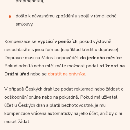
přeplněnosti),
došlo k návaznému zpoždění u spojů v rámci jedné
smlouvy.
Kompenzace se
vyplácí v penězích
, pokud výslovně
nesouhlasíte s jinou formou (například kredit u dopravce).
Dopravce musí na žádost odpovědět
do jednoho měsíce
.
Pokud odmítá nebo mlčí, máte možnost podat
stížnost na
Drážní úřad
nebo se
obrátit na právníka
.
V případě Českých drah lze podat reklamaci nebo žádost o
odškodnění online nebo na pokladně. Pokud má uživatel
účet u Českých drah a platil bezhotovostně, je mu
kompenzace vrácena automaticky na jeho účet, aniž by o ni
musel žádat.