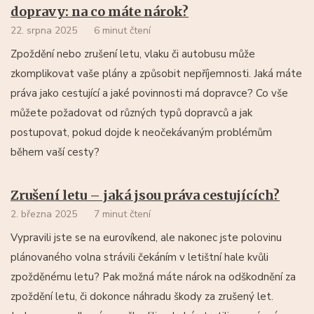
dopravy: na co máte nárok?
22. srpna 2025
6 minut čtení
Zpoždění nebo zrušení letu, vlaku či autobusu může
zkomplikovat vaše plány a způsobit nepříjemnosti. Jaká máte
práva jako cestující a jaké povinnosti má dopravce? Co vše
můžete požadovat od různých typů dopravců a jak
postupovat, pokud dojde k neočekávaným problémům
během vaší cesty?
Zrušení letu – jaká jsou práva cestujících?
2. března 2025
7 minut čtení
Vypravili jste se na eurovíkend, ale nakonec jste polovinu
plánovaného volna strávili čekáním v letištní hale kvůli
zpožděnému letu? Pak možná máte nárok na odškodnění za
zpoždění letu, či dokonce náhradu škody za zrušený let.