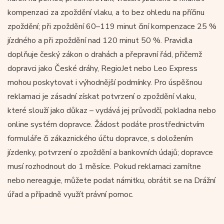
kompenzaci za zpoždění vlaku, a to bez ohledu na příčinu
zpoždění; při zpoždění 60–119 minut činí kompenzace 25 %
jízdného a při zpoždění nad 120 minut 50 %. Pravidla
doplňuje český zákon o drahách a přepravní řád, přičemž
dopravci jako České dráhy, RegioJet nebo Leo Express
mohou poskytovat i výhodnější podmínky. Pro úspěšnou
reklamaci je zásadní získat potvrzení o zpoždění vlaku,
které slouží jako důkaz – vydává jej průvodčí, pokladna nebo
online systém dopravce. Žádost podáte prostřednictvím
formuláře či zákaznického účtu dopravce, s doložením
jízdenky, potvrzení o zpoždění a bankovních údajů; dopravce
musí rozhodnout do 1 měsíce. Pokud reklamaci zamítne
nebo nereaguje, můžete podat námitku, obrátit se na Drážní
úřad a případně využít právní pomoc.