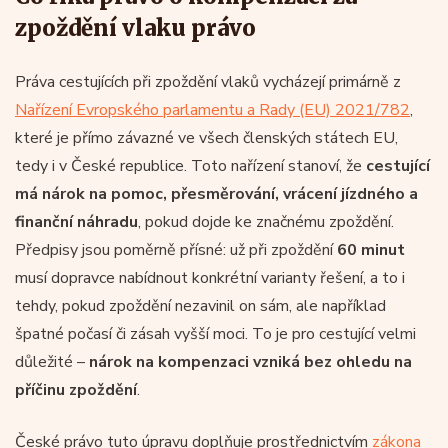
zpoždění vlaku právo
Práva cestujících při zpoždění vlaků vycházejí primárně z
Nařízení Evropského parlamentu a Rady (EU) 2021/782
,
které je přímo závazné ve všech členských státech EU,
tedy i v České republice. Toto nařízení stanoví, že
cestující
má nárok na pomoc, přesměrování, vrácení jízdného a
finanční náhradu
, pokud dojde ke značnému zpoždění.
Předpisy jsou poměrně přísné: už při zpoždění
60 minut
musí dopravce nabídnout konkrétní varianty řešení, a to i
tehdy, pokud zpoždění nezavinil on sám, ale například
špatné počasí či zásah vyšší moci. To je pro cestující velmi
důležité –
nárok na kompenzaci vzniká bez ohledu na
příčinu zpoždění
.
České právo tuto úpravu doplňuje prostřednictvím
zákona