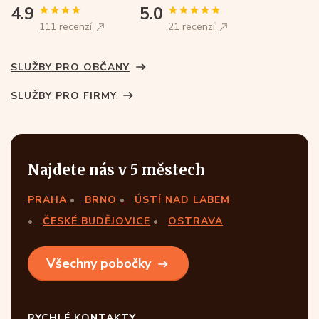
4.9
5.0
111 recenzí
21 recenzí
SLUŽBY PRO OBČANY
SLUŽBY PRO FIRMY
Najdete nás v 5 městech
PRAHA
BRNO
ÚSTÍ NAD LABEM
ČESKÉ BUDĚJOVICE
OSTRAVA
Všechny pobočky
RYCHLÉ KONTAKTY