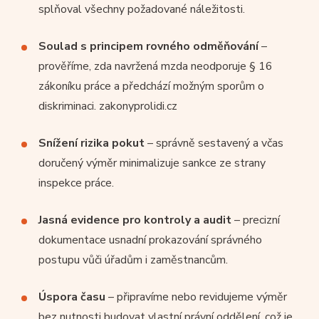
splňoval všechny požadované náležitosti.
Soulad s principem rovného odměňování
–
prověříme, zda navržená mzda neodporuje § 16
zákoníku práce a předchází možným sporům o
diskriminaci. zakonyprolidi.cz
Snížení rizika pokut
– správně sestavený a včas
doručený výměr minimalizuje sankce ze strany
inspekce práce.
Jasná evidence pro kontroly a audit
– precizní
dokumentace usnadní prokazování správného
postupu vůči úřadům i zaměstnancům.
Úspora času
– připravíme nebo revidujeme výměr
bez nutnosti budovat vlastní právní oddělení, což je