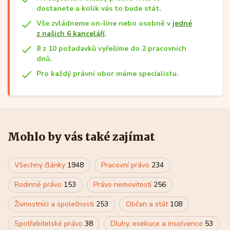
dostanete a kolik vás to bude stát.
Vše zvládneme on-line nebo osobně v
jedné
z našich 6 kanceláří
.
8 z 10 požadavků vyřešíme do 2 pracovních
dnů.
Pro každý právní obor máme specialistu.
Mohlo by vás také zajímat
Všechny články
1948
Pracovní právo
234
Rodinné právo
153
Právo nemovitostí
256
Živnostníci a společnosti
253
Občan a stát
108
Spotřebitelské právo
38
Dluhy, exekuce a insolvence
53