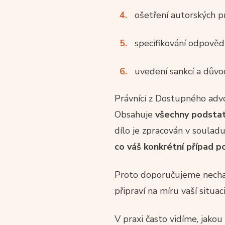
ošetření autorských pr
specifikování odpovědn
uvedení sankcí a dův
Právníci z Dostupného advo
Obsahuje
všechny podstat
dílo je zpracován v soula
co váš konkrétní případ p
Proto doporučujeme nechat
připraví na míru vaší situa
V praxi často vidíme, jako