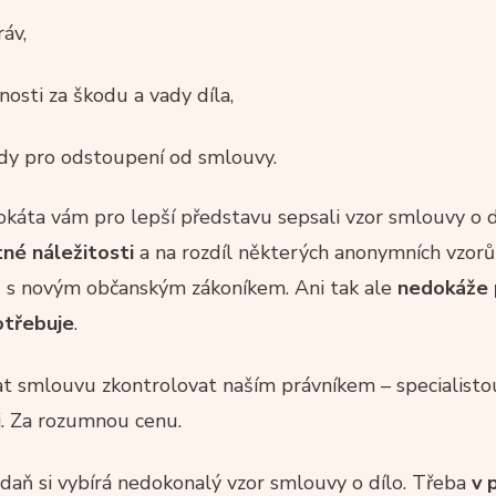
áv,
osti za škodu a vady díla,
ody pro odstoupení od smlouvy.
káta vám pro lepší představu sepsali vzor smlouvy o d
né náležitosti
a na rozdíl některých anonymních vzor
du s novým občanským zákoníkem. Ani tak ale
nedokáže 
otřebuje
.
 smlouvu zkontrolovat naším právníkem – specialistou,
ci. Za rozumnou cenu.
u daň si vybírá nedokonalý vzor smlouvy o dílo. Třeba
v 