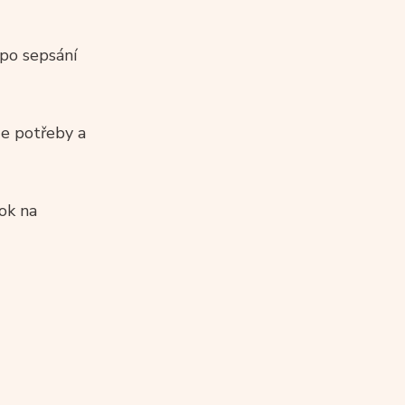
po sepsání
še potřeby a
rok na