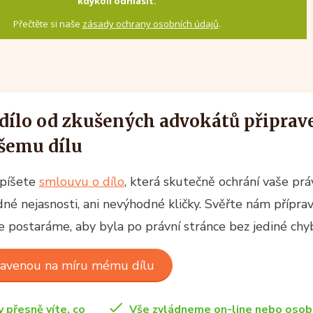
kdykoli odhlásit.
Přečtěte si naše
zásady ochrany osobních údajů
.
dílo od zkušených advokátů připrav
šemu dílu
epíšete
smlouvu o dílo
, která skutečně ochrání vaše prá
é nejasnosti, ani nevýhodné kličky. Svěřte nám přípra
e postaráme, aby byla po právní stránce bez jediné chy
ravenou na míru mému dílu
y přesně víte, co
Vše zvládneme on-line nebo osob