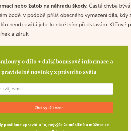
amací nebo žalob na náhradu škody.
Častá chyba bývá 
m bodě, v podobě příliš obecného vymezení díla, kdy 
dílo neodpovídá jeho konkrétním představám. Klíčové p
nek a záruk.
smlouvy o dílo
+ další bonusové informace a
pravidelné novinky z právního světa
Chci využít vzor
ly posíláme zpravidla 1x, nejvýše 2x měsíčně a můžete se