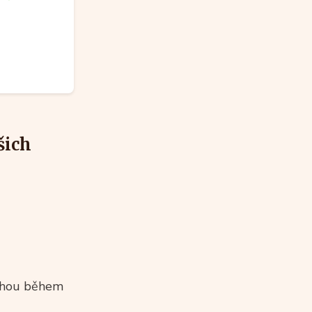
šich
mohou během