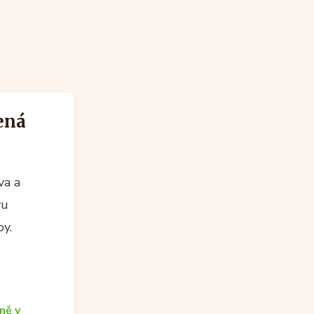
ená
va a
vu
by.
ně v