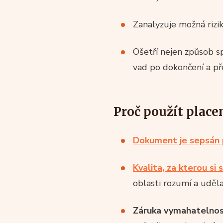
Zanalyzuje možná rizik
Ošetří nejen způsob sp
vad po dokončení a pře
Proč použít plac
D
okument je sepsán 
Kvalita, za kterou si 
oblasti rozumí a uděla
Záruka vymahatelnos