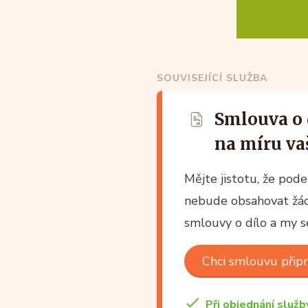
SOUVISEJÍCÍ SLUŽBA
Smlouva o 
na míru va
Mějte jistotu, že pod
nebude obsahovat žádn
smlouvy o dílo a my s
Chci smlouvu přip
Při objednání služb