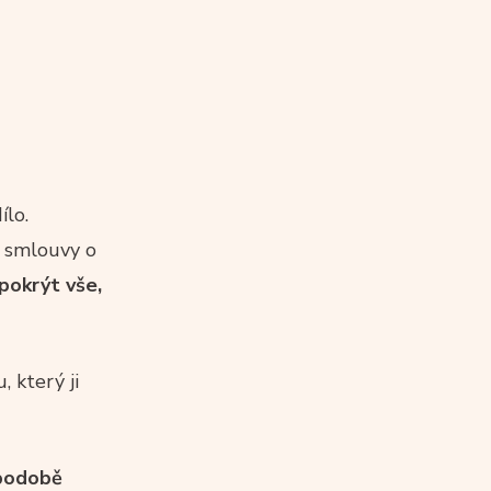
ílo.
ů smlouvy o
pokrýt vše,
 který ji
podobě