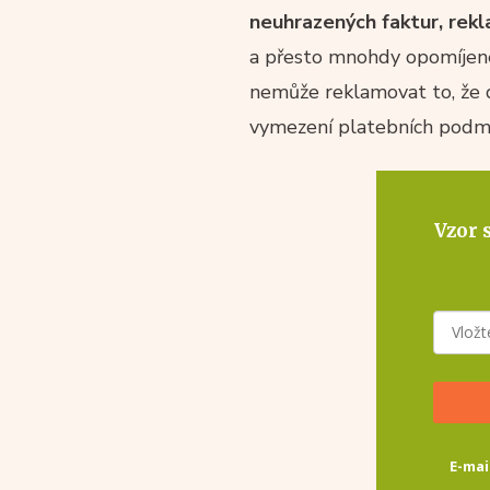
neuhrazených faktur, rekl
a přesto mnohdy opomíjené
nemůže reklamovat to, že 
vymezení platebních podmí
Vzor 
E-mai