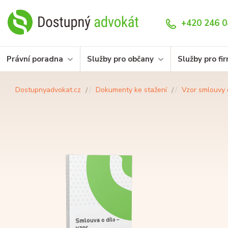
+420 246 0
Právní poradna
Služby pro občany
Služby pro fi
Dostupnyadvokat.cz
Dokumenty ke stažení
Vzor smlouvy 
Smlouva o dílo –
vzor