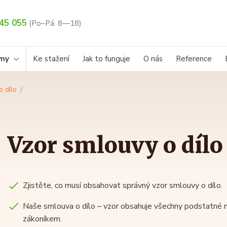
45 055
(Po–Pá: 8—18)
rmy
Ke stažení
Jak to funguje
O nás
Reference
o dílo
Vzor smlouvy o dílo
Zjistěte, co musí obsahovat správný vzor smlouvy o dílo.
Naše smlouva o dílo – vzor obsahuje všechny podstatné n
zákoníkem.