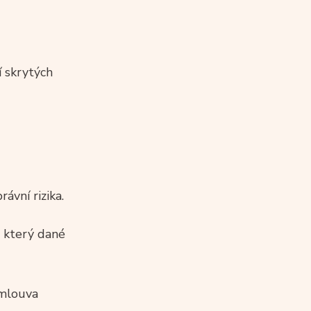
í skrytých
ávní rizika.
, který dané
smlouva