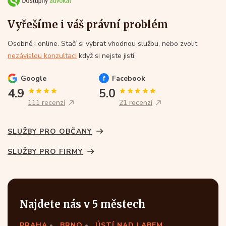
Vyřešíme i váš právní problém
Osobně i online. Stačí si vybrat vhodnou službu, nebo zvolit
nezávislou konzultaci
když si nejste jistí.
Google
Facebook
4.9
5.0
111 recenzí
21 recenzí
SLUŽBY PRO OBČANY
SLUŽBY PRO FIRMY
Najdete nás v 5 městech
PRAHA
BRNO
ÚSTÍ NAD LABEM