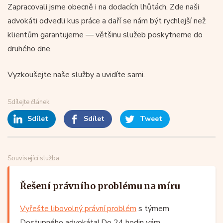
Zapracovali jsme obecně i na dodacích lhůtách. Zde naši
advokáti odvedli kus práce a daří se nám být rychlejší než
klientům garantujeme — většinu služeb poskytneme do
druhého dne.
Vyzkoušejte naše služby a uvidíte sami.
Sdílejte článek
Sdílet
Sdílet
Tweet
Související služba
Řešení právního problému na míru
Vyřešte libovolný právní problém
s týmem
Dostupného advokáta! Do 24 hodin vám