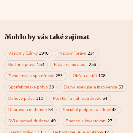
Mohlo by vás také zajímat
Všechny články
1948
Pracovní právo
234
Rodinné právo
153
Právo nemovitostí
256
Živnostníci a společnosti
253
Občan a stát
108
Spotřebitelské právo
38
Dluhy, exekuce a insolvence
53
Daňové právo
110
Pojištění a náhrada škody
64
Doprava a motoristé
53
Sociální podpora a zdraví
43
SVJ a bytová družstva
49
Finance a investování
27
Trestní právo
133
Technologie, AI a soukromí
17