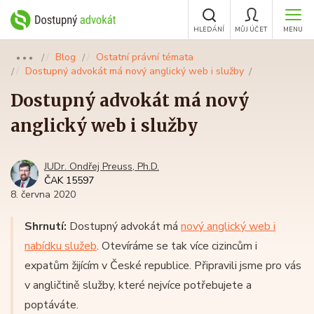
HLEDÁNÍ
MŮJ ÚČET
MENU
Blog
Ostatní právní témata
●●●
Dostupný advokát má nový anglický web i služby
Dostupný advokát má nový
anglický web i služby
JUDr. Ondřej Preuss, Ph.D.
ČAK 15597
8. června 2020
Shrnutí:
Dostupný advokát má
nový anglický web i
nabídku služeb
. Otevíráme se tak více cizincům i
expatům žijícím v České republice. Připravili jsme pro vás
v angličtině služby, které nejvíce potřebujete a
poptáváte.