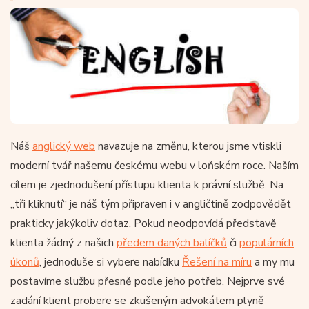
Náš
anglický web
navazuje na změnu, kterou jsme vtiskli
moderní tvář našemu českému webu v loňském roce. Naším
cílem je zjednodušení přístupu klienta k právní službě. Na
„tři kliknutí“ je náš tým připraven i v angličtině zodpovědět
prakticky jakýkoliv dotaz. Pokud neodpovídá představě
klienta žádný z našich
předem daných balíčků
či
populárních
úkonů
, jednoduše si vybere nabídku
Řešení na míru
a my mu
postavíme službu přesně podle jeho potřeb. Nejprve své
zadání klient probere se zkušeným advokátem plyně