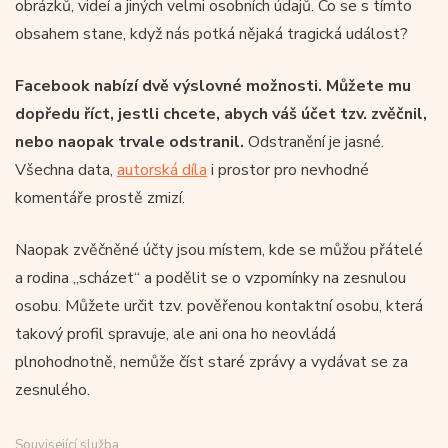
obrázků, videí a jiných velmi osobních údajů. Co se s tímto
obsahem stane, když nás potká nějaká tragická událost?
Facebook nabízí dvě výslovné možnosti. Můžete mu
dopředu říct, jestli chcete, abych váš účet tzv. zvěčnil,
nebo naopak trvale odstranil.
Odstranění je jasné.
Všechna data,
autorská díla
i prostor pro nevhodné
komentáře prostě zmizí.
Naopak zvěčněné účty jsou místem, kde se můžou přátelé
a rodina „scházet“ a podělit se o vzpomínky na zesnulou
osobu. Můžete určit tzv. pověřenou kontaktní osobu, která
takový profil spravuje, ale ani ona ho neovládá
plnohodnotně, nemůže číst staré zprávy a vydávat se za
zesnulého.
Související služba