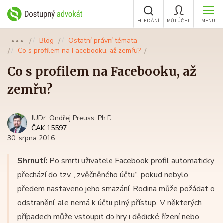
HLEDÁNÍ
MŮJ ÚČET
MENU
Blog
Ostatní právní témata
●●●
Co s profilem na Facebooku, až zemřu?
Co s profilem na Facebooku, až
zemřu?
JUDr. Ondřej Preuss, Ph.D.
ČAK 15597
30. srpna 2016
Shrnutí:
Po smrti uživatele Facebook profil automaticky
přechází do tzv. „zvěčněného účtu“, pokud nebylo
předem nastaveno jeho smazání. Rodina může požádat o
odstranění, ale nemá k účtu plný přístup. V některých
případech může vstoupit do hry i dědické řízení nebo