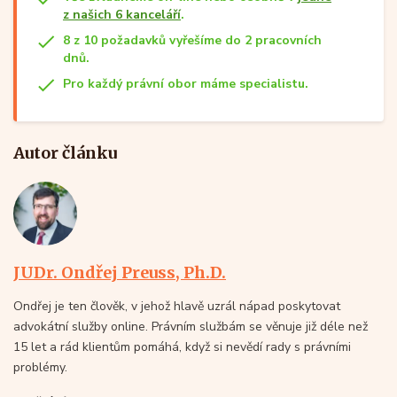
z našich 6 kanceláří
.
8 z 10 požadavků vyřešíme do 2 pracovních
dnů.
Pro každý právní obor máme specialistu.
Autor článku
JUDr. Ondřej Preuss, Ph.D.
Ondřej je ten člověk, v jehož hlavě uzrál nápad poskytovat
advokátní služby online. Právním službám se věnuje již déle než
15 let a rád klientům pomáhá, když si nevědí rady s právními
problémy.