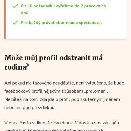
8 z 10 požadavků vyřešíme do 2 pracovních
dnů.
Pro každý právní obor máme specialistu.
Může můj profil odstranit má
rodina?
Ani pokud nic takového neuděláte, není vyloučeno, že bude
facebookový profil nějakým způsobem „prolomen“.
Nezáleží na tom, zda jde o profil pod skutečným jménem
nebo jen pod přezdívkou.
V praxi často vidíme, že Facebook žádosti o smazání účtu
zamítá kvůli nedostatečně doloženému vztahu k