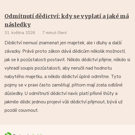
Odmítnutí dědictví: kdy se vyplatí a jaké má
následky
31. května 2026
7 minut čtení
Dědictví nemusí znamenat jen majetek, ale i dluhy a další
závazky. Právě proto zákon dává dědicům několik možností,
jak se k pozůstalosti postavit. Někdo dědictví přijme, někdo si
vyhradí soupis pozůstalosti, aby neručil nad hodnotu
nabytého majetku, a někdo dědictví úplně odmítne. Tyto
pojmy se v praxi často zaměňují, přitom mají zcela odlišné
důsledky. U odmítnutí dědictví navíc platí přísné lhůty a
jakmile dědic jednou projeví vůli dědictví přijmout, bývá už
pozdě couvnout.