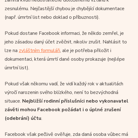
zesnulému. Nejčastější chybou je chybějící dokumentace
(např. úmrtní list nebo doklad o příbuznosti).
Pokud dostane Facebook informaci, že někdo zemřel, je
jeho zásadou daný účet zvěčnit, nikoliv zrušit. Nahlásit to
lze na
zvláštním formuláři
, ale je potřeba přiložit i
dokumentaci, která úmrtí dané osoby prokazuje (nejlépe
úmrtní list).
Pokud však někomu vadí, že vidí každý rok v aktualitách
výročí narozenin svého blízkého, není to bezvýchodná
situace.
Nejbližší rodinní příslušníci nebo vykonavatel
závěti mohou Facebook požádat i o úplné zrušení
(odebrání) účtu
.
Facebook však pečlivě ověřuje, zda daná osoba vůbec má