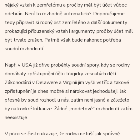
nějaký vztah k zemřelému a proč by měl být účet vůbec
odebrán. Není to rozhodně automatické. Doporučujeme
tedy připravit si rodný list zemřelého a další dokumenty
prokazující příbuzenský vztah i argumenty, proč by účet měl
být trvale zrušen. Patrně však bude nakonec potřeba
soudní rozhodnutí.
Např. v USA již dříve proběhly soudní spory, kdy se rodiny
domáhaly zpřístupnění účtu tragicky zesnulých dětí.
Zákonodárci v Delawere a Virginii jim vyšli vstříc a takové
zpřístupnění je dnes možné si nárokovat jednodušeji. Jak
přesně by soud rozhodl u nás, zatím není jasné a záleželo
by na konkrétní kauze. Žádné „modelové“ rozhodnutí zatím
neexistuje.
V praxi se často ukazuje, že rodina netuší, jak správně