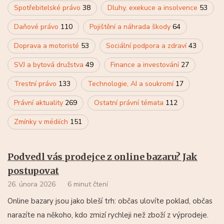
Spotřebitelské právo
38
Dluhy, exekuce a insolvence
53
Daňové právo
110
Pojištění a náhrada škody
64
Doprava a motoristé
53
Sociální podpora a zdraví
43
SVJ a bytová družstva
49
Finance a investování
27
Trestní právo
133
Technologie, AI a soukromí
17
Právní aktuality
269
Ostatní právní témata
112
Zmínky v médiích
151
Podvedl vás prodejce z online bazaru? Jak
postupovat
26. února 2026
6 minut čtení
Online bazary jsou jako bleší trh: občas ulovíte poklad, občas
narazíte na někoho, kdo zmizí rychleji než zboží z výprodeje.