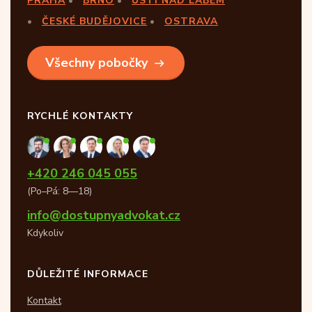
PRAHA
BRNO
ÚSTÍ NAD LABEM
ČESKÉ BUDĚJOVICE
OSTRAVA
Všechny pobočky
RYCHLÉ KONTAKTY
+420 246 045 055
(Po–Pá: 8—18)
info@dostupnyadvokat.cz
Kdykoliv
DŮLEŽITÉ INFORMACE
Kontakt