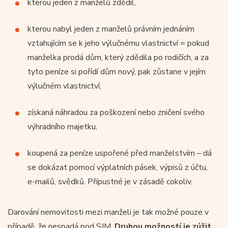
kterou jeden z manželů zdědil,
kterou nabyl jeden z manželů právním jednáním
vztahujícím se k jeho výlučnému vlastnictví = pokud
manželka prodá dům, který zdědila po rodičích, a za
tyto peníze si pořídí dům nový, pak zůstane v jejím
výlučném vlastnictví,
získaná náhradou za poškození nebo zničení svého
výhradního majetku,
koupená za peníze uspořené před manželstvím – dá
se dokázat pomocí výplatních pásek, výpisů z účtu,
e-mailů, svědků. Přípustné je v zásadě cokoliv.
Darování nemovitosti mezi manželi je tak možné pouze v
případě, že nespadá pod SJM.
Druhou možností je zúžit