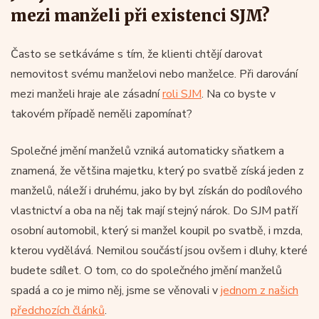
nutná. Podpisy na darovací smlouvě pak musí být
mezi manželi při existenci SJM?
úředně ověřené.
Často se setkáváme s tím, že klienti chtějí darovat
nemovitost svému manželovi nebo manželce. Při darování
Jaké jsou možnosti u darování
mezi manželi hraje ale zásadní
roli SJM
. Na co byste v
nemovitosti?
takovém případě neměli zapomínat?
Společné jmění manželů vzniká automaticky sňatkem a
znamená, že většina majetku, který po svatbě získá jeden z
manželů, náleží i druhému, jako by byl získán do podílového
vlastnictví a oba na něj tak mají stejný nárok. Do SJM patří
osobní automobil, který si manžel koupil po svatbě, i mzda,
kterou vydělává. Nemilou součástí jsou ovšem i dluhy, které
budete sdílet. O tom, co do společného jmění manželů
spadá a co je mimo něj, jsme se věnovali v
jednom z našich
předchozích článků
.