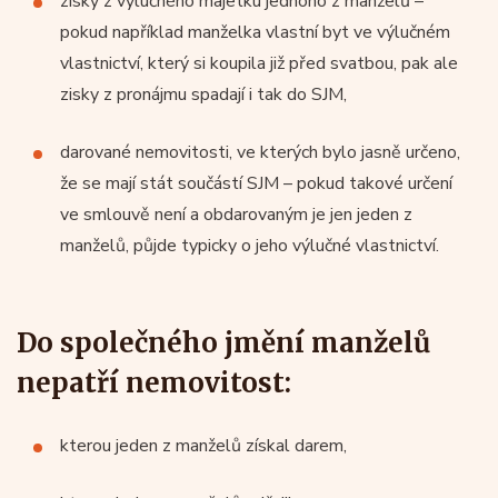
zisky z výlučného majetku jednoho z manželů –
pokud například manželka vlastní byt ve výlučném
vlastnictví, který si koupila již před svatbou, pak ale
zisky z pronájmu spadají i tak do SJM,
darované nemovitosti, ve kterých bylo jasně určeno,
že se mají stát součástí SJM – pokud takové určení
ve smlouvě není a obdarovaným je jen jeden z
manželů, půjde typicky o jeho výlučné vlastnictví.
Do společného jmění manželů
nepatří nemovitost:
kterou jeden z manželů získal darem,