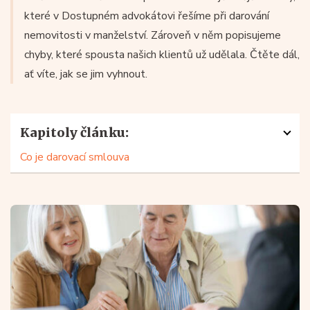
které v Dostupném advokátovi řešíme při darování
nemovitosti v manželství. Zároveň v něm popisujeme
chyby, které spousta našich klientů už udělala. Čtěte dál,
ať víte, jak se jim vyhnout.
Kapitoly článku:
Co je darovací smlouva
Rychlý přehled
Pokud si nejste jistí, zda je vaše nemovitost součástí
SJM,
ověřte to
s naším advokátem ještě před sepsáním
smlouvy.