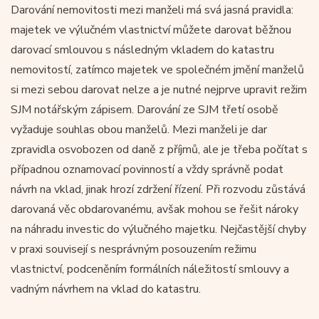
Darování nemovitosti mezi manželi má svá jasná pravidla:
majetek ve výlučném vlastnictví můžete darovat běžnou
darovací smlouvou s následným vkladem do katastru
nemovitostí, zatímco majetek ve společném jmění manželů
si mezi sebou darovat nelze a je nutné nejprve upravit režim
SJM notářským zápisem. Darování ze SJM třetí osobě
vyžaduje souhlas obou manželů. Mezi manželi je dar
zpravidla osvobozen od daně z příjmů, ale je třeba počítat s
případnou oznamovací povinností a vždy správně podat
návrh na vklad, jinak hrozí zdržení řízení. Při rozvodu zůstává
darovaná věc obdarovanému, avšak mohou se řešit nároky
na náhradu investic do výlučného majetku. Nejčastější chyby
v praxi souvisejí s nesprávným posouzením režimu
vlastnictví, podceněním formálních náležitostí smlouvy a
vadným návrhem na vklad do katastru.