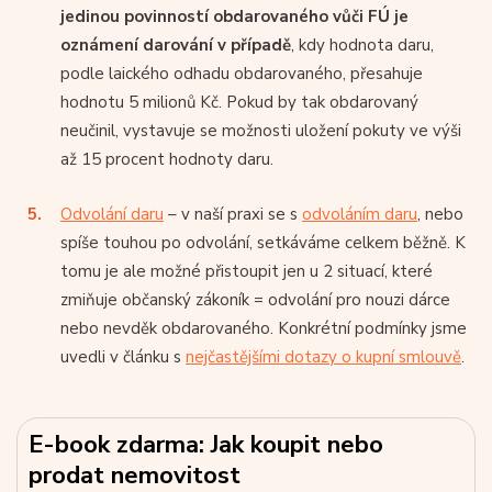
jedinou povinností obdarovaného vůči FÚ je
oznámení darování v případě
, kdy hodnota daru,
podle laického odhadu obdarovaného, přesahuje
hodnotu 5 milionů Kč. Pokud by tak obdarovaný
neučinil, vystavuje se možnosti uložení pokuty ve výši
až 15 procent hodnoty daru.
Odvolání daru
– v naší praxi se s
odvoláním daru
, nebo
spíše touhou po odvolání, setkáváme celkem běžně. K
tomu je ale možné přistoupit jen u 2 situací, které
zmiňuje občanský zákoník = odvolání pro nouzi dárce
nebo nevděk obdarovaného. Konkrétní podmínky jsme
uvedli v článku s
nejčastějšími dotazy o kupní smlouvě
.
E-book zdarma: Jak koupit nebo
prodat nemovitost