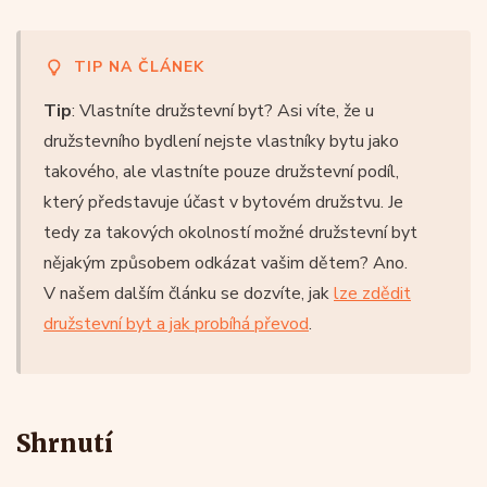
TIP NA ČLÁNEK
Tip
: Vlastníte družstevní byt? Asi víte, že u
družstevního bydlení nejste vlastníky bytu jako
takového, ale vlastníte pouze družstevní podíl,
který představuje účast v bytovém družstvu. Je
tedy za takových okolností možné družstevní byt
nějakým způsobem odkázat vašim dětem? Ano.
V našem dalším článku se dozvíte, jak
lze zdědit
družstevní byt a jak probíhá převod
.
Shrnutí