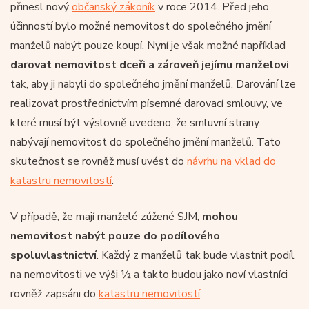
přinesl nový
občanský zákoník
v roce 2014. Před jeho
účinností bylo možné nemovitost do společného jmění
manželů nabýt pouze koupí. Nyní je však možné například
darovat nemovitost dceři a zároveň jejímu manželovi
tak, aby ji nabyli do společného jmění manželů. Darování lze
realizovat prostřednictvím písemné darovací smlouvy, ve
které musí být výslovně uvedeno, že smluvní strany
nabývají nemovitost do společného jmění manželů. Tato
skutečnost se rovněž musí uvést do
návrhu na vklad do
katastru nemovitostí
.
V případě, že mají manželé zúžené SJM,
mohou
nemovitost nabýt pouze do podílového
spoluvlastnictví
. Každý z manželů tak bude vlastnit podíl
na nemovitosti ve výši ½ a takto budou jako noví vlastníci
rovněž zapsáni do
katastru nemovitostí
.