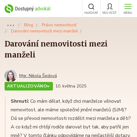
HLEDÁNÍ
MŮJ ÚČET
MENU
Blog
Právo nemovitostí
●●●
Darování nemovitosti mezi manželi
Darování nemovitosti mezi
manželi
Mgr. Nikola Šedová
AKTUALIZOVÁNO
10. května 2025
Shrnutí:
Co mám dělat, když chci manželce věnovat
nemovitost, ale máme společné jmění manželů (SJM)?
Dá se převod nemovitosti rozdělit mezi manžela a děti?
A co když mi chtějí rodiče darovat byt tak, aby patřil jen
mně? V tomto článku odpovídáme na nejčastější dotazy,