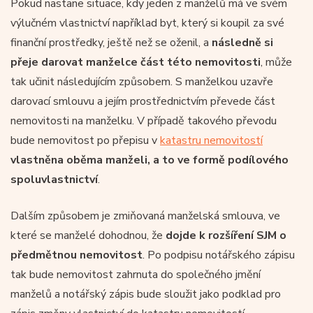
Pokud nastane situace, kdy jeden z manželů má ve svém
výlučném vlastnictví například byt, který si koupil za své
finanční prostředky, ještě než se oženil, a
následně si
přeje darovat manželce část této nemovitosti
, může
tak učinit následujícím způsobem. S manželkou uzavře
darovací smlouvu a jejím prostřednictvím převede část
nemovitosti na manželku. V případě takového převodu
bude nemovitost po přepisu v
katastru nemovitostí
vlastněna oběma manželi, a to ve formě podílového
spoluvlastnictví
.
Dalším způsobem je zmiňovaná manželská smlouva, ve
které se manželé dohodnou, že
dojde k rozšíření SJM o
předmětnou nemovitost
. Po podpisu notářského zápisu
tak bude nemovitost zahrnuta do společného jmění
manželů a notářský zápis bude sloužit jako podklad pro