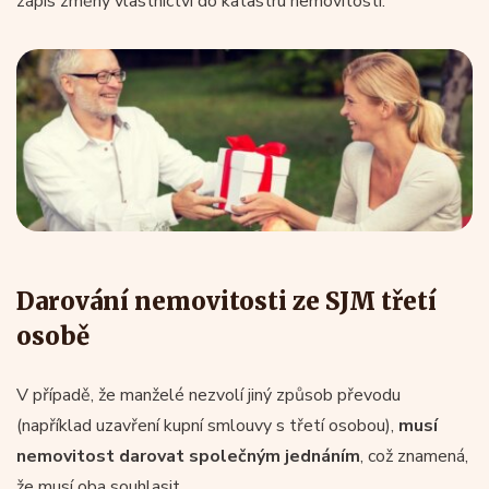
zápis změny vlastnictví do katastru nemovitostí.
Darování nemovitosti ze SJM třetí
osobě
V případě, že manželé nezvolí jiný způsob převodu
(například uzavření kupní smlouvy s třetí osobou),
musí
nemovitost darovat společným jednáním
, což znamená,
že musí oba souhlasit.