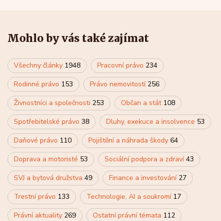
Mohlo by vás také zajímat
Všechny články
1948
Pracovní právo
234
Rodinné právo
153
Právo nemovitostí
256
Živnostníci a společnosti
253
Občan a stát
108
Spotřebitelské právo
38
Dluhy, exekuce a insolvence
53
Daňové právo
110
Pojištění a náhrada škody
64
Doprava a motoristé
53
Sociální podpora a zdraví
43
SVJ a bytová družstva
49
Finance a investování
27
Trestní právo
133
Technologie, AI a soukromí
17
Právní aktuality
269
Ostatní právní témata
112