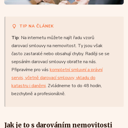
Co je vlastně darovací smlouva?
TIP NA ČLÁNEK
Darovací smlouva představuje závazek převedení věci
Tip
: Na internetu můžete najít řadu vzorů
obdarovanému nebo obdarovaným, kteří s darováním
darovací smlouvy na nemovitost. Ty jsou však
musí souhlasit. Jde tedy skutečně o smlouvu, coby
často zastaralé nebo obsahují chyby. Raději se se
dvoustranný úkon a nikoli jen jednostrannou záležitost,
sepsáním darovací smlouvy obraťte na nás.
jak se často jeví. Darování je vždy dobrovolné a
Připravíme pro vás
kompletní smluvní a právní
bezplatné převedení vlastnického práva k určité věci.
servis, včetně darovací smlouvy, vkladu do
katastru i daněmi
. Zvládneme to do 48 hodin,
Obecně můžete darovat i bez uzavření písemné
bezchybně a profesionálně.
smlouvy
– v takovém případě je darovací smlouva
uzavřena odevzdáním věci dárcem a přijetí daru
obdarovaným. Dnes se ale budeme bavit o
darování
nemovitosti
– a v takovém případě je písemná smlouva
Jak je to s darováním nemovitosti