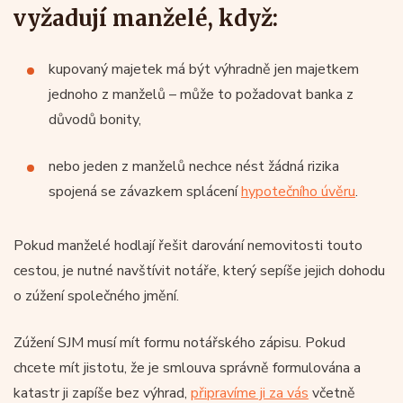
vyžadují manželé, když:
kupovaný majetek má být výhradně jen majetkem
jednoho z manželů – může to požadovat banka z
důvodů bonity,
nebo jeden z manželů nechce nést žádná rizika
spojená se závazkem splácení
hypotečního úvěru
.
Pokud manželé hodlají řešit darování nemovitosti touto
cestou, je nutné navštívit notáře, který sepíše jejich dohodu
o zúžení společného jmění.
Zúžení SJM musí mít formu notářského zápisu. Pokud
chcete mít jistotu, že je smlouva správně formulována a
katastr ji zapíše bez výhrad,
připravíme ji za vás
včetně