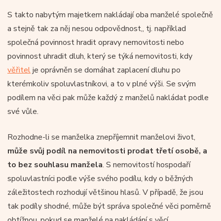
S takto nabytým majetkem nakládají oba manželé společně
a stejně tak za něj nesou odpovědnost,, tj. například
společná povinnost hradit opravy nemovitosti nebo
povinnost uhradit dluh, který se týká nemovitosti, kdy
věřitel
je oprávněn se domáhat zaplacení dluhu po
kterémkoliv spoluvlastníkovi, a to v plné výši. Se svým
podílem na věci pak může každý z manželů nakládat podle
své vůle.
Rozhodne-li se manželka znepříjemnit manželovi život,
může svůj podíl na nemovitosti prodat třetí osobě, a
to bez souhlasu manžela
. S nemovitostí hospodaří
spoluvlastníci podle výše svého podílu, kdy o běžných
záležitostech rozhodují většinou hlasů. V případě, že jsou
tak podíly shodné, může být správa společné věci poměrně
obtížnou, pokud se manželé na nakládání s věcí