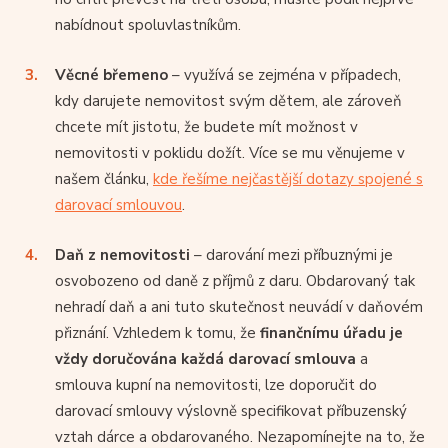
nabídnout spoluvlastníkům.
Věcné břemeno
– využívá se zejména v případech,
kdy darujete nemovitost svým dětem, ale zároveň
chcete mít jistotu, že budete mít možnost v
nemovitosti v poklidu dožít. Více se mu věnujeme v
našem článku,
kde řešíme nejčastější dotazy spojené s
darovací smlouvou
.
Daň z nemovitosti
– darování mezi příbuznými je
osvobozeno od daně z příjmů z daru. Obdarovaný tak
nehradí daň a ani tuto skutečnost neuvádí v daňovém
přiznání. Vzhledem k tomu, že
finančnímu úřadu je
vždy doručována každá darovací smlouva
a
smlouva kupní na nemovitosti, lze doporučit do
darovací smlouvy výslovně specifikovat příbuzenský
vztah dárce a obdarovaného. Nezapomínejte na to, že