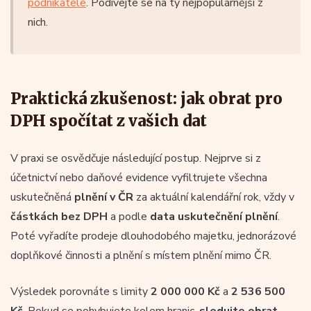
podnikatele
. Podívejte se na ty nejpopulárnější z
nich.
Praktická zkušenost: jak obrat pro
DPH spočítat z vašich dat
V praxi se osvědčuje následující postup. Nejprve si z
účetnictví nebo daňové evidence vyfiltrujete všechna
uskutečněná
plnění v ČR
za aktuální kalendářní rok, vždy v
částkách bez DPH
a podle
data uskutečnění plnění
.
Poté vyřadíte prodeje dlouhodobého majetku, jednorázové
doplňkové činnosti a plnění s místem plnění mimo ČR.
Výsledek porovnáte s limity
2 000 000 Kč
a
2 536 500
Kč
. Pokud se pohybujete kolem hranic,
sledujte obrat