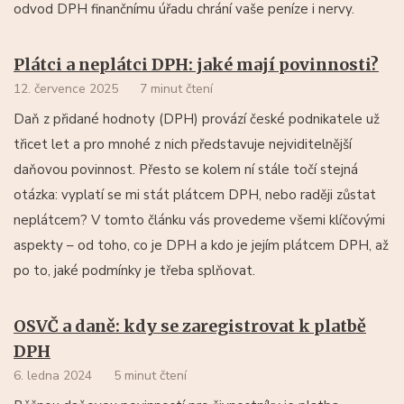
odvod DPH finančnímu úřadu chrání vaše peníze i nervy.
Plátci a neplátci DPH: jaké mají povinnosti?
12. července 2025
7 minut čtení
Daň z přidané hodnoty (DPH) provází české podnikatele už
třicet let a pro mnohé z nich představuje nejviditelnější
daňovou povinnost. Přesto se kolem ní stále točí stejná
otázka: vyplatí se mi stát plátcem DPH, nebo raději zůstat
neplátcem? V tomto článku vás provedeme všemi klíčovými
aspekty – od toho, co je DPH a kdo je jejím plátcem DPH, až
po to, jaké podmínky je třeba splňovat.
OSVČ a daně: kdy se zaregistrovat k platbě
DPH
6. ledna 2024
5 minut čtení