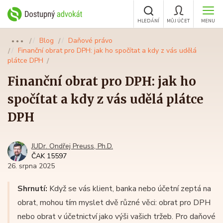
HLEDÁNÍ
MŮJ ÚČET
MENU
Blog
Daňové právo
●●●
Finanční obrat pro DPH: jak ho spočítat a kdy z vás udělá
plátce DPH
Finanční obrat pro DPH: jak ho
spočítat a kdy z vás udělá plátce
DPH
JUDr. Ondřej Preuss, Ph.D.
ČAK 15597
26. srpna 2025
Shrnutí:
Když se vás klient, banka nebo účetní zeptá na
obrat, mohou tím myslet dvě různé věci: obrat pro DPH
nebo obrat v účetnictví jako výši vašich tržeb. Pro daňové