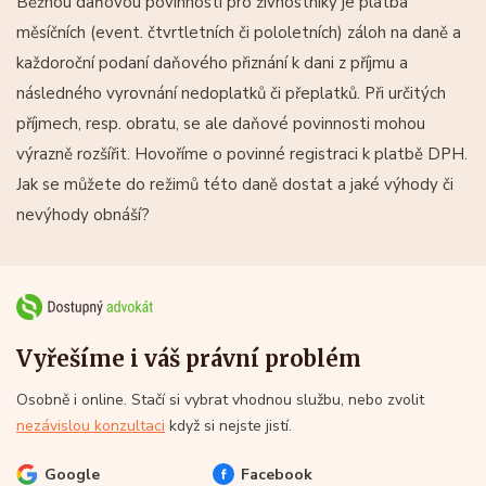
Běžnou daňovou povinností pro živnostníky je platba
měsíčních (event. čtvrtletních či pololetních) záloh na daně a
každoroční podaní daňového přiznání k dani z příjmu a
následného vyrovnání nedoplatků či přeplatků. Při určitých
příjmech, resp. obratu, se ale daňové povinnosti mohou
výrazně rozšířit. Hovoříme o povinné registraci k platbě DPH.
Jak se můžete do režimů této daně dostat a jaké výhody či
nevýhody obnáší?
Vyřešíme i váš právní problém
Osobně i online. Stačí si vybrat vhodnou službu, nebo zvolit
nezávislou konzultaci
když si nejste jistí.
Google
Facebook