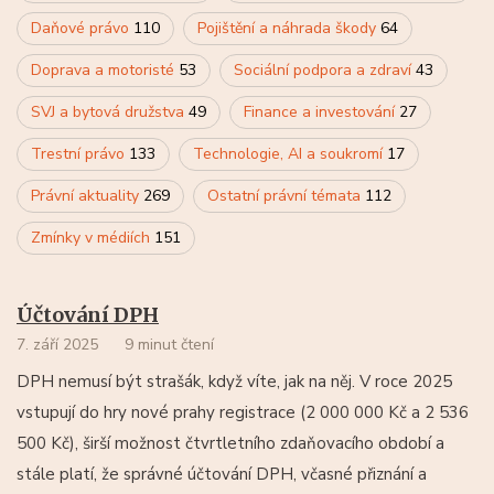
Daňové právo
110
Pojištění a náhrada škody
64
Doprava a motoristé
53
Sociální podpora a zdraví
43
SVJ a bytová družstva
49
Finance a investování
27
Trestní právo
133
Technologie, AI a soukromí
17
Právní aktuality
269
Ostatní právní témata
112
Zmínky v médiích
151
Účtování DPH
7. září 2025
9 minut čtení
DPH nemusí být strašák, když víte, jak na něj. V roce 2025
vstupují do hry nové prahy registrace (2 000 000 Kč a 2 536
500 Kč), širší možnost čtvrtletního zdaňovacího období a
stále platí, že správné účtování DPH, včasné přiznání a