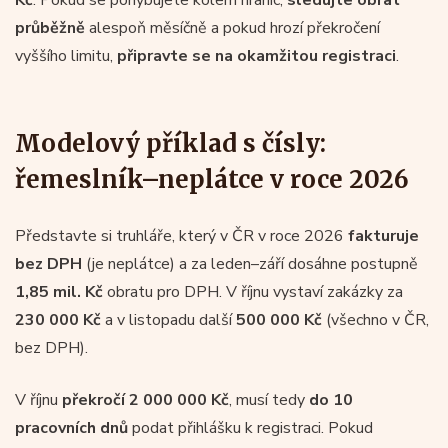
průběžně
alespoň měsíčně a pokud hrozí překročení
vyššího limitu,
připravte se na okamžitou registraci
.
Modelový příklad s čísly:
řemeslník–neplátce v roce 2026
Představte si truhláře, který v ČR v roce 2026
fakturuje
bez DPH
(je neplátce) a za leden–září dosáhne postupně
1,85 mil. Kč
obratu pro DPH. V říjnu vystaví zakázky za
230 000 Kč
a v listopadu další
500 000 Kč
(všechno v ČR,
bez DPH).
V říjnu
překročí 2 000 000 Kč
, musí tedy
do 10
pracovních dnů
podat přihlášku k registraci. Pokud