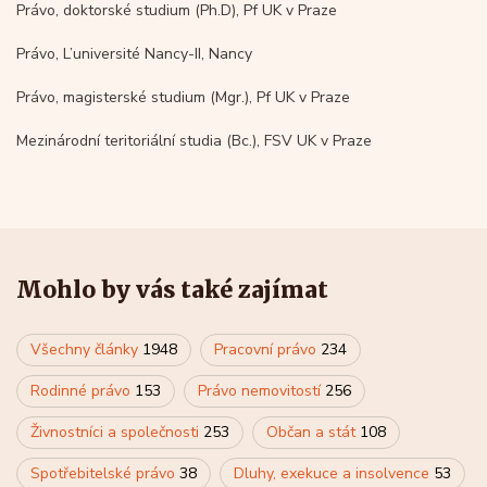
Právo, doktorské studium (Ph.D), Pf UK v Praze
Právo, L’université Nancy-II, Nancy
Právo, magisterské studium (Mgr.), Pf UK v Praze
Mezinárodní teritoriální studia (Bc.), FSV UK v Praze
Mohlo by vás také zajímat
Všechny články
1948
Pracovní právo
234
Rodinné právo
153
Právo nemovitostí
256
Živnostníci a společnosti
253
Občan a stát
108
Spotřebitelské právo
38
Dluhy, exekuce a insolvence
53