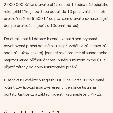
2 000 000 Kč se stáváte plátcem od 1. ledna následujícího
roku (přihlášku je potřeba podat do 10 pracovních dní), při
překročení 2 536 500 Kč se plátcem stáváte už následující
den po překročení (opět s 10denní lhůtou).
Do obratu patří i dotace k ceně. Nepatří sem vybraná
osvobozená plnění bez nároku (např. vzdělávání, zdravotní a
sociální služby, hazard), jednorázové prodeje dlouhodobého
majetku mimo běžnou činnost, plnění s místem mimo ČR a
přijaté zálohy do doby uskutečnění plnění.
Plátcovství ověříte v registru DPH na Portálu Moje daně,
roční tržby (pokud jsou zveřejněny) ve sbírce listin na
portálu Justice.cz a základní identifikaci najdete v ARES.