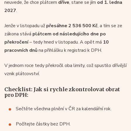
neuvede, že chce plátcem
dříve
, stane se jím
od 1. ledna
2027
.
Jenže v listopadu už
přesáhne 2 536 500 Kč
, a tím se ze
zákona stává
plátcem od následujícího dne po
překročení
– tedy hned v listopadu. A opět má
10
pracovních dnů
na přihlášku k registraci k DPH.
V jednom roce tedy překročil oba limity, což spustilo dřívější
vznik plátcovství.
Checklist: Jak si rychle zkontrolovat obrat
pro DPH:
Sečtěte všechna plnění v ČR za kalendářní rok.
Počítejte částky bez DPH.