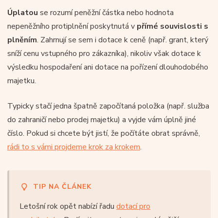
Úplatou
se rozumí peněžní částka nebo hodnota
nepeněžního protiplnění poskytnutá v
přímé souvislosti s
plněním
. Zahrnují se sem i dotace k ceně (např. grant, který
sníží cenu vstupného pro zákazníka), nikoliv však dotace k
výsledku hospodaření ani dotace na pořízení dlouhodobého
majetku.
Typicky stačí jedna špatně započítaná položka (např. služba
do zahraničí nebo prodej majetku) a vyjde vám úplně jiné
číslo. Pokud si chcete být jistí, že počítáte obrat správně,
rádi to s vámi projdeme krok za krokem
.
TIP NA ČLÁNEK
Letošní rok opět nabízí řadu
dotací pro