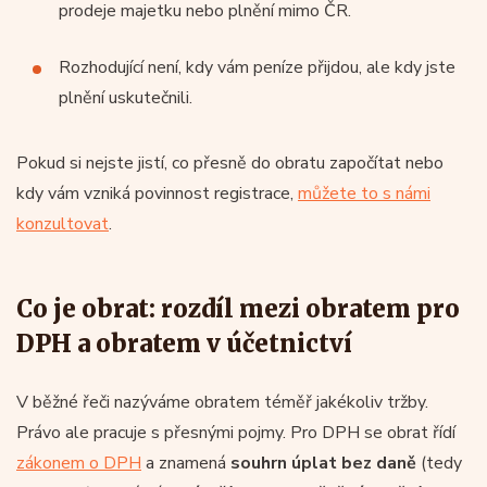
prodeje majetku nebo plnění mimo ČR.
Rozhodující není, kdy vám peníze přijdou, ale kdy jste
plnění uskutečnili.
Pokud si nejste jistí, co přesně do obratu započítat nebo
kdy vám vzniká povinnost registrace,
můžete to s námi
konzultovat
.
Co je obrat: rozdíl mezi obratem pro
DPH a obratem v účetnictví
V běžné řeči nazýváme obratem téměř jakékoliv tržby.
Právo ale pracuje s přesnými pojmy. Pro DPH se obrat řídí
zákonem o DPH
a znamená
souhrn úplat bez daně
(tedy