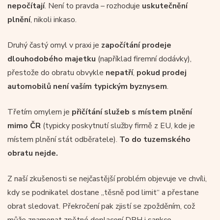
nepočítají
. Není to pravda – rozhoduje
uskutečnění
plnění
, nikoli inkaso.
Druhý častý omyl v praxi je
započítání prodeje
dlouhodobého majetku
(například firemní dodávky),
přestože do obratu obvykle
nepatří
,
pokud prodej
automobilů není vaším typickým byznysem
.
Třetím omylem je
přičítání služeb s místem plnění
mimo ČR
(typicky poskytnutí služby firmě z EU, kde je
místem plnění stát odběratele).
To do tuzemského
obratu nejde.
Z naší zkušenosti se nejčastější problém objevuje ve chvíli,
kdy se podnikatel dostane „těsně pod limit“ a přestane
obrat sledovat. Překročení pak zjistí se zpožděním, což
může znamenat zpětné doplacení DPH i sankce.