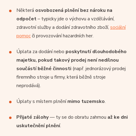
Některá
osvobozená plnění bez nároku na
odpočet
– typicky jde o výchovu a vzdělávání,
zdravotní služby a dodání zdravotního zboží,
sociální
pomoc
či provozování hazardních her.
Úplata za dodání nebo
poskytnutí dlouhodobého
majetku, pokud takový prodej není nedílnou
součástí běžné činnosti
(např. jednorázový prodej
firemního stroje u firmy, která běžně stroje
neprodává).
Úplaty s místem plnění
mimo tuzemsko
.
Přijaté zálohy
— ty se do obratu zahrnou
až ke dni
uskutečnění plnění
.