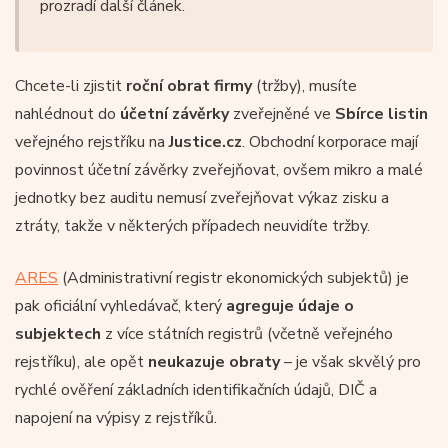
prozradí další článek.
Chcete-li zjistit
roční obrat firmy
(tržby), musíte
nahlédnout do
účetní závěrky
zveřejněné ve
Sbírce listin
veřejného rejstříku na
Justice.cz
. Obchodní korporace mají
povinnost účetní závěrky zveřejňovat, ovšem mikro a malé
jednotky bez auditu nemusí zveřejňovat výkaz zisku a
ztráty, takže v některých případech neuvidíte tržby.
ARES
(Administrativní registr ekonomických subjektů) je
pak oficiální vyhledávač, který
agreguje údaje o
subjektech
z více státních registrů (včetně veřejného
rejstříku), ale opět
neukazuje obraty
– je však skvělý pro
rychlé ověření základních identifikačních údajů, DIČ a
napojení na výpisy z rejstříků.