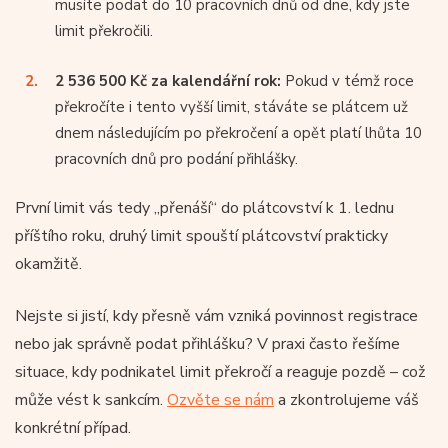
musíte podat do 10 pracovních dnů od dne, kdy jste
limit překročili.
2 536 500 Kč za kalendářní rok:
Pokud v témž roce
překročíte i tento vyšší limit, stáváte se plátcem už
dnem následujícím po překročení a opět platí lhůta 10
pracovních dnů pro podání přihlášky.
První limit vás tedy „přenáší“ do plátcovství k 1. lednu
příštího roku, druhý limit spouští plátcovství prakticky
okamžitě.
Nejste si jistí, kdy přesně vám vzniká povinnost registrace
nebo jak správně podat přihlášku? V praxi často řešíme
situace, kdy podnikatel limit překročí a reaguje pozdě – což
může vést k sankcím.
Ozvěte se nám
a zkontrolujeme váš
konkrétní případ.