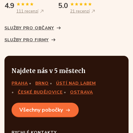
4.9
5.0
111 recenzí
21 recenzí
SLUŽBY PRO OBČANY
SLUŽBY PRO FIRMY
Najdete nás v 5 městech
PRAHA
BRNO
ÚSTÍ NAD LABEM
ČESKÉ BUDĚJOVICE
OSTRAVA
Všechny pobočky
RYCHLÉ KONTAKTY