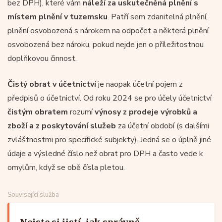
bez DPH), které vám
náleží za uskutečněná plnění s
místem plnění v tuzemsku
. Patří sem zdanitelná plnění,
plnění osvobozená s nárokem na odpočet a některá plnění
osvobozená bez nároku, pokud nejde jen o příležitostnou
doplňkovou činnost.
Čistý obrat v účetnictví
je naopak účetní pojem z
předpisů o účetnictví. Od roku 2024 se pro účely účetnictví
čistým obratem
rozumí
výnosy z prodeje výrobků a
zboží a z poskytování služeb
za účetní období (s dalšími
zvláštnostmi pro specifické subjekty). Jedná se o úplně jiné
údaje a výsledné číslo než obrat pro DPH a často vede k
omylům, když se obě čísla pletou.
Související služba