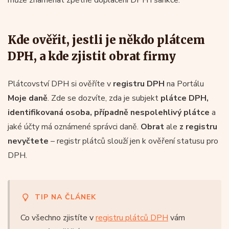
Kde ověřit, jestli je někdo plátcem
DPH, a kde zjistit obrat firmy
Plátcovství DPH si ověříte v
registru DPH
na Portálu
Moje daně
. Zde se dozvíte, zda je subjekt
plátce DPH,
identifikovaná osoba, případně nespolehlivý plátce
a
jaké účty má oznámené správci daně.
Obrat
ale
z registru
nevyčtete
– registr plátců slouží jen k ověření statusu pro
DPH.
TIP NA ČLÁNEK
Co všechno zjistíte v
registru plátců DPH
vám