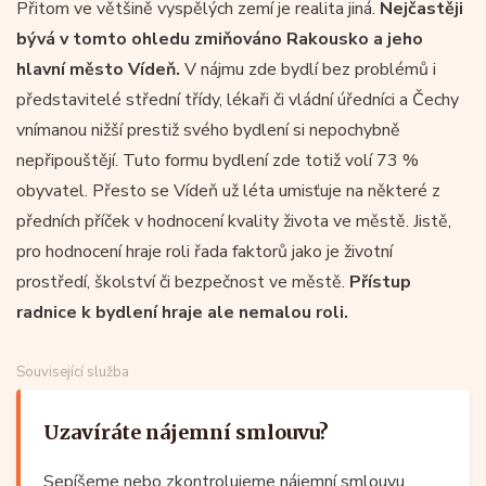
Přitom ve většině vyspělých zemí je realita jiná.
Nejčastěji
bývá v tomto ohledu zmiňováno Rakousko a jeho
hlavní město Vídeň.
V nájmu zde bydlí bez problémů i
představitelé střední třídy, lékaři či vládní úředníci a Čechy
vnímanou nižší prestiž svého bydlení si nepochybně
nepřipouštějí. Tuto formu bydlení zde totiž volí 73 %
obyvatel. Přesto se Vídeň už léta umisťuje na některé z
předních příček v hodnocení kvality života ve městě. Jistě,
pro hodnocení hraje roli řada faktorů jako je životní
prostředí, školství či bezpečnost ve městě.
Přístup
radnice k bydlení hraje ale nemalou roli.
Související služba
Uzavíráte nájemní smlouvu?
Sepíšeme nebo zkontrolujeme nájemní smlouvu