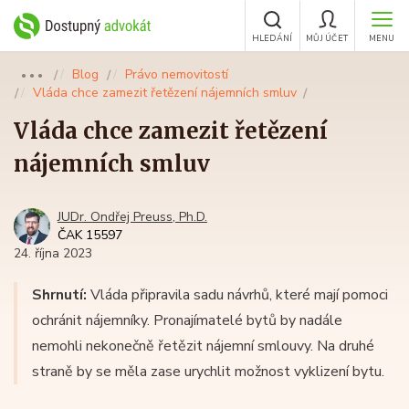
HLEDÁNÍ
MŮJ ÚČET
MENU
Blog
Právo nemovitostí
●●●
Vláda chce zamezit řetězení nájemních smluv
Vláda chce zamezit řetězení
nájemních smluv
JUDr. Ondřej Preuss, Ph.D.
ČAK 15597
24. října 2023
Shrnutí:
Vláda připravila sadu návrhů, které mají pomoci
ochránit nájemníky. Pronajímatelé bytů by nadále
nemohli nekonečně řetězit nájemní smlouvy. Na druhé
straně by se měla zase urychlit možnost vyklizení bytu.