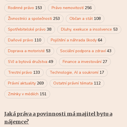
Rodinné právo
153
Právo nemovitostí
256
Živnostníci a společnosti
253
Občan a stát
108
Spotřebitelské právo
38
Dluhy, exekuce a insolvence
53
Daňové právo
110
Pojištění a náhrada škody
64
Doprava a motoristé
53
Sociální podpora a zdraví
43
SVJ a bytová družstva
49
Finance a investování
27
Trestní právo
133
Technologie, AI a soukromí
17
Právní aktuality
269
Ostatní právní témata
112
Zmínky v médiích
151
Jaká práva a povinnosti má majitel bytu a
nájemce?