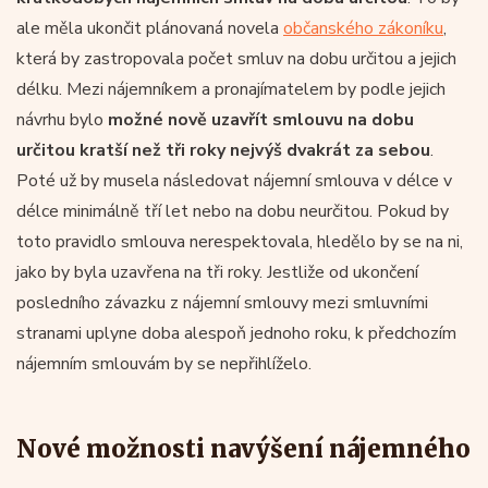
ale měla ukončit plánovaná novela
občanského zákoníku
,
která by zastropovala počet smluv na dobu určitou a jejich
délku. Mezi nájemníkem a pronajímatelem by podle jejich
návrhu bylo
možné nově uzavřít smlouvu na dobu
určitou kratší než tři roky nejvýš dvakrát za sebou
.
Poté už by musela následovat nájemní smlouva v délce v
délce minimálně tří let nebo na dobu neurčitou. Pokud by
toto pravidlo smlouva nerespektovala, hledělo by se na ni,
jako by byla uzavřena na tři roky. Jestliže od ukončení
posledního závazku z nájemní smlouvy mezi smluvními
stranami uplyne doba alespoň jednoho roku, k předchozím
nájemním smlouvám by se nepřihlíželo.
Nové možnosti navýšení nájemného