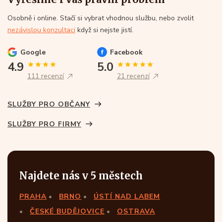
Osobně i online. Stačí si vybrat vhodnou službu, nebo zvolit
nezávislou konzultaci
když si nejste jistí.
Google
Facebook
4.9
5.0
111 recenzí
21 recenzí
SLUŽBY PRO OBČANY
SLUŽBY PRO FIRMY
Najdete nás v 5 městech
PRAHA
BRNO
ÚSTÍ NAD LABEM
ČESKÉ BUDĚJOVICE
OSTRAVA