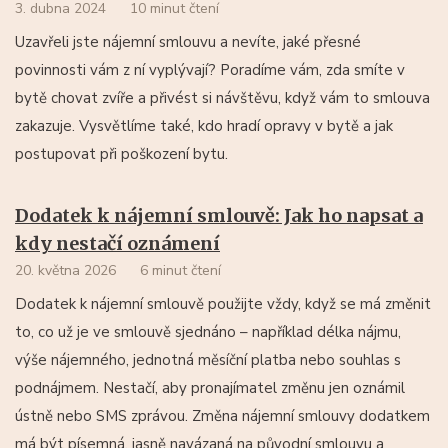
3. dubna 2024
10 minut čtení
Uzavřeli jste nájemní smlouvu a nevíte, jaké přesné
povinnosti vám z ní vyplývají? Poradíme vám, zda smíte v
bytě chovat zvíře a přivést si návštěvu, když vám to smlouva
zakazuje. Vysvětlíme také, kdo hradí opravy v bytě a jak
postupovat při poškození bytu.
Dodatek k nájemní smlouvě: Jak ho napsat a
kdy nestačí oznámení
20. května 2026
6 minut čtení
Dodatek k nájemní smlouvě použijte vždy, když se má změnit
to, co už je ve smlouvě sjednáno – například délka nájmu,
výše nájemného, jednotná měsíční platba nebo souhlas s
podnájmem. Nestačí, aby pronajímatel změnu jen oznámil
ústně nebo SMS zprávou. Změna nájemní smlouvy dodatkem
má být písemná, jasně navázaná na původní smlouvu a