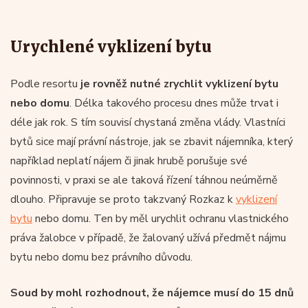
Urychlené vyklizení bytu
Podle resortu
je rovněž nutné zrychlit vyklizení bytu
nebo domu
. Délka takového procesu dnes může trvat i
déle jak rok. S tím souvisí chystaná změna vlády. Vlastníci
bytů sice mají právní nástroje, jak se zbavit nájemníka, který
například neplatí nájem či jinak hrubě porušuje své
povinnosti, v praxi se ale taková řízení táhnou neúměrně
dlouho. Připravuje se proto takzvaný Rozkaz k
vyklizení
bytu
nebo domu. Ten by měl urychlit ochranu vlastnického
práva žalobce v případě, že žalovaný užívá předmět nájmu
bytu nebo domu bez právního důvodu.
Soud by mohl rozhodnout, že nájemce musí do 15 dnů