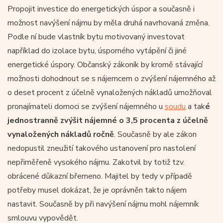
Propojit investice do energetických úspor a současně i
možnost navýšení nájmu by měla druhá navrhovaná změna.
Podle ní bude vlastník bytu motivovaný investovat
například do izolace bytu, úsporného vytápění či jiné
energetické úspory. Občanský zákoník by kromě stávající
možnosti dohodnout se s nájemcem o zvýšení nájemného až
o deset procent z účelně vynaložených nákladů umožňoval
pronajímateli domoci se zvýšení nájemného u
soudu
a tak
é
jednostranně zvýšit nájemné o 3,5 procenta z účelně
vynaložených nákladů ročně
. Současně by ale zákon
nedopustil zneužití takového ustanovení pro nastolení
nepřiměřeně vysokého nájmu. Zakotvil by totiž tzv.
obrácené důkazní břemeno. Majitel by tedy v případě
potřeby musel dokázat, že je oprávněn takto nájem
nastavit. Současně by při navýšení nájmu mohl nájemník
smlouvu vypovědět.