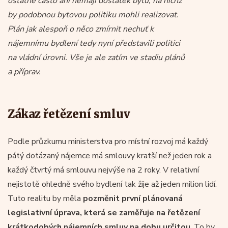
ostatně často ani nemají dostatek bytů, na nichž
by podobnou bytovou politiku mohli realizovat.
Plán jak alespoň o něco zmírnit nechuť k
nájemnímu bydlení tedy nyní představili politici
na vládní úrovni. Vše je ale zatím ve stadiu plánů
a příprav.
Zákaz řetězení smluv
Podle průzkumu ministerstva pro místní rozvoj má každý
pátý dotázaný nájemce má smlouvy kratší než jeden rok a
každý čtvrtý má smlouvu nejvýše na 2 roky. V relativní
nejistotě ohledně svého bydlení tak žije až jeden milion lidí.
Tuto realitu by měla
pozměnit první plánovaná
legislativní úprava, která se zaměřuje na řetězení
krátkodobých nájemních smluv na dobu určitou
. To by