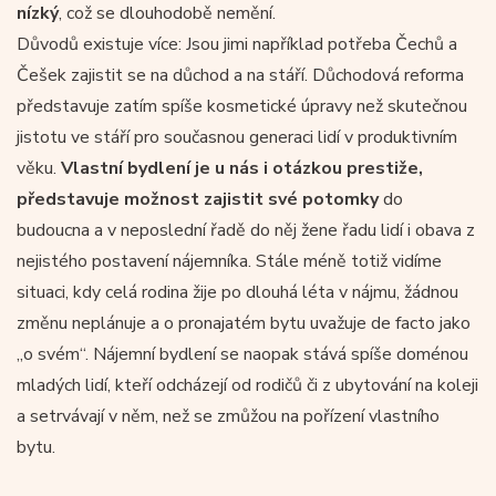
nízký
, což se dlouhodobě nemění.
Důvodů existuje více: Jsou jimi například potřeba Čechů a
Češek zajistit se na důchod a na stáří. Důchodová reforma
představuje zatím spíše kosmetické úpravy než skutečnou
jistotu ve stáří pro současnou generaci lidí v produktivním
věku.
Vlastní bydlení je u nás i otázkou prestiže,
představuje možnost zajistit své potomky
do
budoucna a v neposlední řadě do něj žene řadu lidí i obava z
nejistého postavení nájemníka. Stále méně totiž vidíme
situaci, kdy celá rodina žije po dlouhá léta v nájmu, žádnou
změnu neplánuje a o pronajatém bytu uvažuje de facto jako
„o svém“. Nájemní bydlení se naopak stává spíše doménou
mladých lidí, kteří odcházejí od rodičů či z ubytování na koleji
a setrvávají v něm, než se zmůžou na pořízení vlastního
bytu.