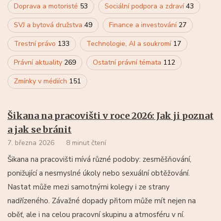
Doprava a motoristé
53
Sociální podpora a zdraví
43
SVJ a bytová družstva
49
Finance a investování
27
Trestní právo
133
Technologie, AI a soukromí
17
Právní aktuality
269
Ostatní právní témata
112
Zmínky v médiích
151
Šikana na pracovišti v roce 2026: Jak ji poznat
a jak se bránit
7. března 2026
8 minut čtení
Šikana na pracovišti mívá různé podoby: zesměšňování,
ponižující a nesmyslné úkoly nebo sexuální obtěžování.
Nastat může mezi samotnými kolegy i ze strany
nadřízeného. Závažné dopady přitom může mít nejen na
oběť, ale i na celou pracovní skupinu a atmosféru v ní.