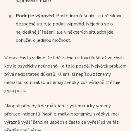
napravení situace.
Podejte výpověď
: Posledním řešením, které šikanu
bezpečně utne, je podat výpověď. Nejedná se o
nejideálnější řešení, ale v některých situacích jde
bohužel o jedinou možnost.
V praxi často vidíme, že lidé začnou situaci řešit až ve chvíli,
kdy je psychicky neúnosná – a to je pozdě. Největší problém
bývá nedostatek důkazů. Klienti si nepíšou záznamy,
nemažou komunikaci a nemají svědky, což výrazně ztěžuje
jejich pozici.
Naopak případy, kde má klient systematicky vedený
přehled incidentů (např. e-maily, poznámky, svědky), mají
výrazně vyšší šanci na úspěch a často se vyřeší už ve fázi
předžalobní výzvy.