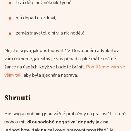
trvá déle než několik týdnů,
má dopad na zdraví,
zaměstnavatel o ní ví a nic nedělá.
Nejste si jistí, jak postupovat? V Dostupném advokátovi
vám řekneme, jak silný je váš případ a jaké máte reálné
šance na úspěch, když se budete bránit.
Pomůžeme vám se
vším tak
, aby byla sjednána náprava.
Shrnutí
Bossing a mobbing jsou vážné problémy na pracovišti, které
mohou mít
dlouhodobé negativní dopady jak na
jednotlivce, tak na celkové pracovní prostředí
. Je