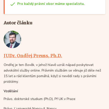
Pro každý právní obor máme specialistu.
Autor článku
JUDr. Ondřej Preuss, Ph.D.
Ondřej je ten člověk, v jehož hlavě uzrál nápad poskytovat
advokátní služby online. Právním službám se věnuje již déle než
15 let a rád klientům pomáhá, když si nevědí rady s právními
problémy.
Vzdělání
Právo, doktorské studium (Ph.D), Pf UK v Praze
Právo, L’université Nancy-II, Nancy