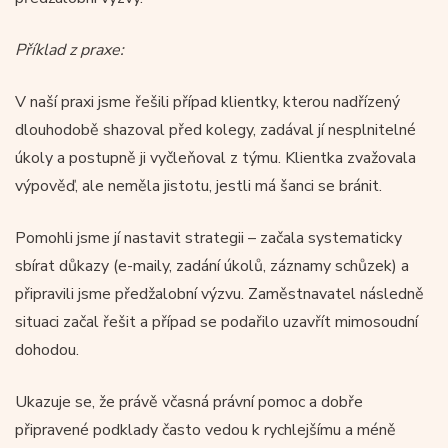
Příklad z praxe:
V naší praxi jsme řešili případ klientky, kterou nadřízený
dlouhodobě shazoval před kolegy, zadával jí nesplnitelné
úkoly a postupně ji vyčleňoval z týmu. Klientka zvažovala
výpověď, ale neměla jistotu, jestli má šanci se bránit.
Pomohli jsme jí nastavit strategii – začala systematicky
sbírat důkazy (e-maily, zadání úkolů, záznamy schůzek) a
připravili jsme předžalobní výzvu. Zaměstnavatel následně
situaci začal řešit a případ se podařilo uzavřít mimosoudní
dohodou.
Ukazuje se, že právě včasná právní pomoc a dobře
připravené podklady často vedou k rychlejšímu a méně