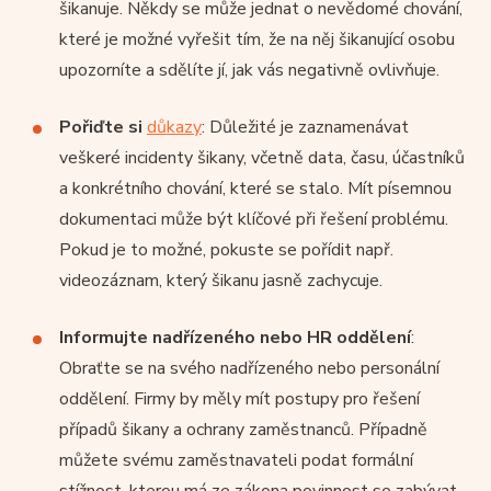
šikanuje. Někdy se může jednat o nevědomé chování,
které je možné vyřešit tím, že na něj šikanující osobu
upozorníte a sdělíte jí, jak vás negativně ovlivňuje.
Pořiďte si
důkazy
: Důležité je zaznamenávat
veškeré incidenty šikany, včetně data, času, účastníků
a konkrétního chování, které se stalo. Mít písemnou
dokumentaci může být klíčové při řešení problému.
Pokud je to možné, pokuste se pořídit např.
videozáznam, který šikanu jasně zachycuje.
Informujte nadřízeného nebo HR oddělení
:
Obraťte se na svého nadřízeného nebo personální
oddělení. Firmy by měly mít postupy pro řešení
případů šikany a ochrany zaměstnanců. Případně
můžete svému zaměstnavateli podat formální
stížnost, kterou má ze zákona povinnost se zabývat.