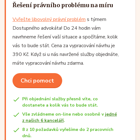
Řešení právního problému na míru
Vyřešte libovolný právní problém
s týmem
Dostupného advokáta! Do 24 hodin vám
navrhneme řešení vaší situace a spočítáme, kolik
vás to bude stát. Cena za vypracování návrhu je
390 Kč. Když si u nás navržené služby objednáte,
máte vypracování návrhu zdarma.
Chci pomoct
Při objednání služby přesně víte, co
dostanete a kolik vás to bude stát.
Vše zvládneme on-line nebo osobně v
jedné
z našich 6 kanceláří
.
8 z 10 požadavků vyřešíme do 2 pracovních
dnů.