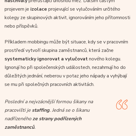
naschvály
přerůstající únosnou mez. Dalším častým
projevem je
izolace
projevující se vylučováním určitého
kolegy ze skupinových aktivit, ignorováním jeho přítomnosti
nebo příspěvků.
Příkladem mobbingu může být situace, kdy se v pracovním
prostředí vytvoří skupina zaměstnanců, která začne
systematicky ignorovat a vylučovat
nového kolegu.
Ignorují ho při společenských událostech, nezahrnují ho do
důležitých jednání, neberou v potaz jeho nápady a vyhýbají
se mu při společných pracovních aktivitách.
Poslední a nejvzácnější formou šikany na
pracovišti je
staffing
. Jedná se o šikanu
nadřízeného
ze strany podřízených
zaměstnanců
.