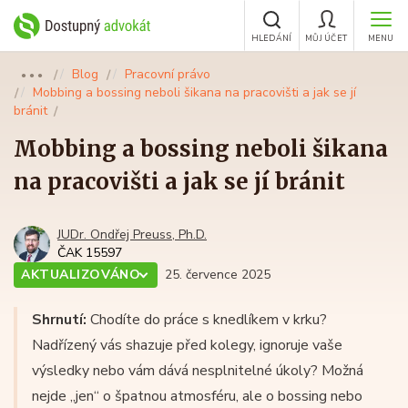
HLEDÁNÍ
MŮJ ÚČET
MENU
Blog
Pracovní právo
●●●
Mobbing a bossing neboli šikana na pracovišti a jak se jí
bránit
Mobbing a bossing neboli šikana
na pracovišti a jak se jí bránit
JUDr. Ondřej Preuss, Ph.D.
ČAK 15597
AKTUALIZOVÁNO
25. července 2025
Shrnutí:
Chodíte do práce s knedlíkem v krku?
Nadřízený vás shazuje před kolegy, ignoruje vaše
výsledky nebo vám dává nesplnitelné úkoly? Možná
nejde „jen“ o špatnou atmosféru, ale o bossing nebo