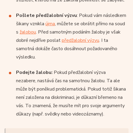
Pošlete předžalobní výzvu
: Pokud vám následkem
šikany vznikla
újma
, můžete se obrátit přímo na soud
s
žalobou
. Před samotným podáním žaloby je však
dobré nejdříve poslat
předžalobní výzvu
. I ta
samotná dokáže často dosáhnout požadovaného
výsledku.
Podejte žalobu:
Pokud předžalobní výzva
nezabere, nastává čas na samotnou žalobu. Ta ale
může být poněkud problematická. Pokud totiž šikana
není založena na diskriminaci, je důkazní břemeno na
vás. To znamená, že musíte mít pro svoje argumenty
důkazy (např. svědky nebo videozáznamy).