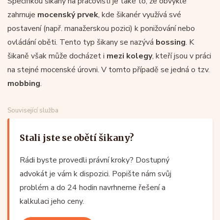
Specifikou šikany na pracovišti je také to, že obvykle
zahrnuje
mocenský prvek
, kde šikanér využívá své
postavení (např. manažerskou pozici) k ponižování nebo
ovládání oběti. Tento typ šikany se nazývá
bossing
. K
šikaně však může docházet i
mezi kolegy
, kteří jsou v práci
na stejné mocenské úrovni. V tomto případě se jedná o tzv.
mobbing
.
Související služba
Stali jste se obětí šikany?
Rádi byste provedli právní kroky? Dostupný
advokát je vám k dispozici. Popište nám svůj
problém a do 24 hodin navrhneme řešení a
kalkulaci jeho ceny.