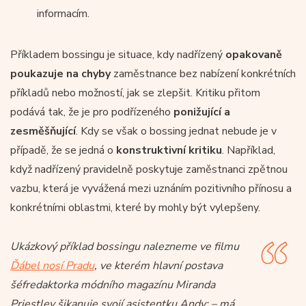
informacím.
Příkladem bossingu je situace, kdy nadřízený
opakovaně
poukazuje na chyby
zaměstnance bez nabízení konkrétních
příkladů nebo možností, jak se zlepšit. Kritiku přitom
podává tak, že je pro podřízeného
ponižující a
zesměšňující
. Kdy se však o bossing jednat nebude je v
případě, že se jedná o
konstruktivní kritiku
. Například,
když nadřízený pravidelně poskytuje zaměstnanci zpětnou
vazbu, která je vyvážená mezi uznáním pozitivního přínosu a
konkrétními oblastmi, které by mohly být vylepšeny.
Ukázkový příklad bossingu nalezneme ve filmu
Ďábel nosí Pradu
, ve kterém hlavní postava
šéfredaktorka módního magazínu Miranda
Priestley šikanuje svojí asistentku Andy: – má