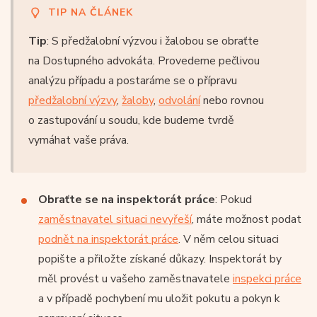
TIP NA ČLÁNEK
Tip
: S předžalobní výzvou i žalobou se obraťte
na Dostupného advokáta. Provedeme pečlivou
analýzu případu a postaráme se o přípravu
předžalobní výzvy
,
žaloby
,
odvolání
nebo rovnou
o zastupování u soudu, kde budeme tvrdě
vymáhat vaše práva.
Obraťte se na inspektorát práce
: Pokud
zaměstnavatel situaci nevyřeší
, máte možnost podat
podnět na inspektorát práce
. V něm celou situaci
popište a přiložte získané důkazy. Inspektorát by
měl provést u vašeho zaměstnavatele
inspekci práce
a v případě pochybení mu uložit pokutu a pokyn k