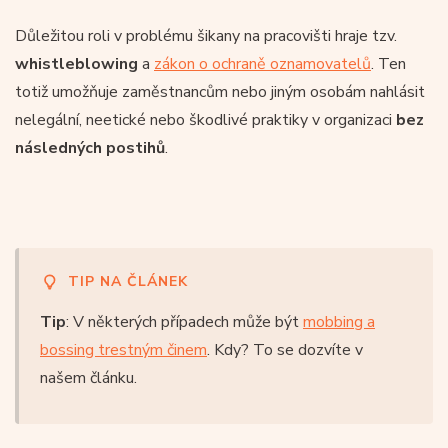
Důležitou roli v problému šikany na pracovišti hraje tzv.
whistleblowing
a
zákon o ochraně oznamovatelů
. Ten
totiž umožňuje zaměstnancům nebo jiným osobám nahlásit
nelegální, neetické nebo škodlivé praktiky v organizaci
bez
následných postihů
.
TIP NA ČLÁNEK
Tip
: V některých případech může být
mobbing a
bossing trestným činem
. Kdy? To se dozvíte v
našem článku.