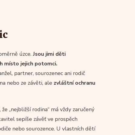
ic
oměrně úzce.
Jsou jimi děti
h místo jejich potomci.
el, partner, sourozenec ani rodič
na nebo ze závěti, ale
zvláštní ochranu
, že „nejbližší rodina“ má vždy zaručený
tavitel sepíše závěť ve prospěch
odiče nebo sourozence. U vlastních dětí