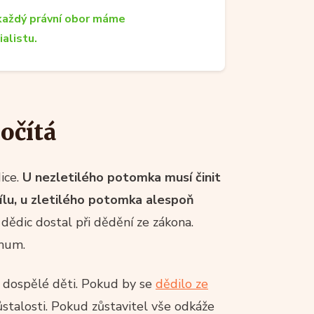
každý právní obor máme
ialistu.
počítá
ice.
U nezletilého potomka musí činit
ílu, u zletilého potomka alespoň
 dědic dostal při dědění ze zákona.
imum.
ě dospělé děti. Pokud by se
dědilo ze
ůstalosti. Pokud zůstavitel vše odkáže