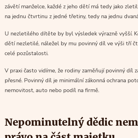
závětí manželce, každé z jeho dětí má tedy jako zlet
na jednu čtvrtinu z jedné třetiny, tedy na jednu dvan
U nezletilého dítěte by byl výsledek výrazně vyšší. K
dětí nezletilé, náležel by mu povinný díl ve výši tří čt
celé pozůstalosti.
V praxi často vidíme, že rodiny zaměňují povinný díl z
přesné. Povinný díl je minimální zákonná ochrana pot
nemovitost, auto nebo podíl na firmě.
Nepominutelný dědic nem
právo na část majetku