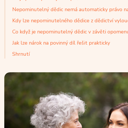
Nepominutelný dědic nemá automaticky právo na
Kdy lze nepominutelného dědice z dědictví vylou
Co když je nepominutelný dědic v závěti opomen
Jak lze nárok na povinný díl řešit prakticky
Shrnutí