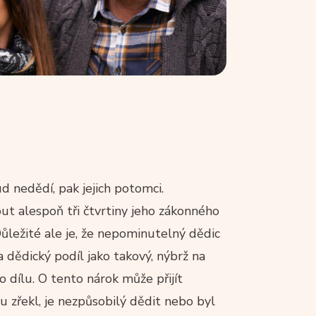
d nedědí, pak jejich potomci.
 alespoň tři čtvrtiny jeho zákonného
Důležité ale je, že nepominutelný dědic
 dědický podíl jako takový, nýbrž na
 dílu. O tento nárok může přijít
 zřekl, je nezpůsobilý dědit nebo byl