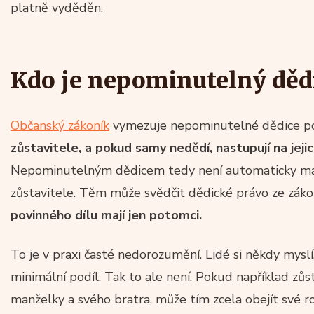
platně vyděděn.
Kdo je nepominutelný děd
Občanský zákoník
vymezuje nepominutelné dědice p
zůstavitele, a pokud samy nedědí, nastupují na jejic
Nepominutelným dědicem tedy není automaticky manž
zůstavitele. Těm může svědčit dědické právo ze záko
povinného dílu mají jen potomci.
To je v praxi časté nedorozumění. Lidé si někdy myslí
minimální podíl. Tak to ale není. Pokud například zůs
manželky a svého bratra, může tím zcela obejít své r