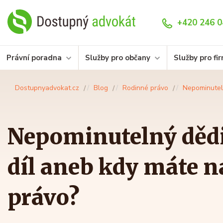
+420 246 0
Právní poradna
Služby pro občany
Služby pro fi
Dostupnyadvokat.cz
Blog
Rodinné právo
Nepominuteln
Nepominutelný dědi
díl aneb kdy máte n
právo?