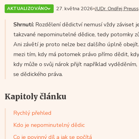
27. května 2026
JUDr. Ondřej Preuss,
AKTUALIZOVÁNO
Shrnutí:
Rozdělení dědictví nemusí vždy záviset je
takzvané nepominutelné dědice, tedy potomky zůst
Ani závětí je proto nelze bez dalšího úplně obejít.
mezi tím, kdy má potomek právo přímo dědit, kdy
kdy může o svůj nárok přijít například vyděděním
se dědického práva.
Kapitoly článku
Rychlý přehled
Kdo je nepominutelný dědic
Co je povinný díl a jak se počítá