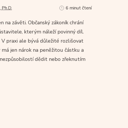
 Ph.D.
6 minut čtení
n na závěti. Občanský zákoník chrání
avitele, kterým náleží povinný díl.
 V praxi ale bývá důležité rozlišovat
 má jen nárok na peněžitou částku a
, nezpůsobilostí dědit nebo zřeknutím