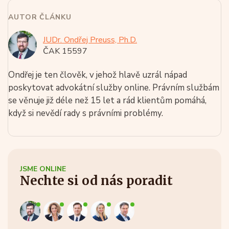
AUTOR ČLÁNKU
JUDr. Ondřej Preuss, Ph.D.
ČAK 15597
Ondřej je ten člověk, v jehož hlavě uzrál nápad
poskytovat advokátní služby online. Právním službám
se věnuje již déle než 15 let a rád klientům pomáhá,
když si nevědí rady s právními problémy.
JSME ONLINE
Nechte si od nás poradit