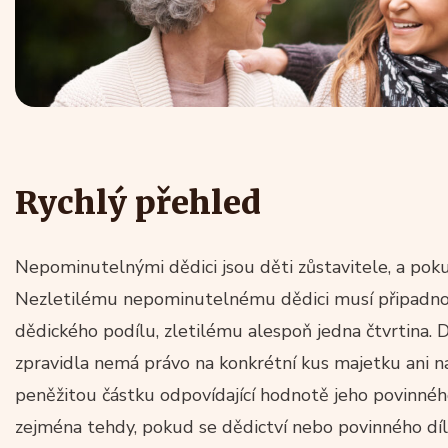
Rychlý přehled
Nepominutelnými dědici jsou děti zůstavitele, a poku
Nezletilému nepominutelnému dědici musí připadnout
dědického podílu, zletilému alespoň jedna čtvrtina. 
zpravidla nemá právo na konkrétní kus majetku ani na
peněžitou částku odpovídající hodnotě jeho povinného
zejména tehdy, pokud se dědictví nebo povinného dílu