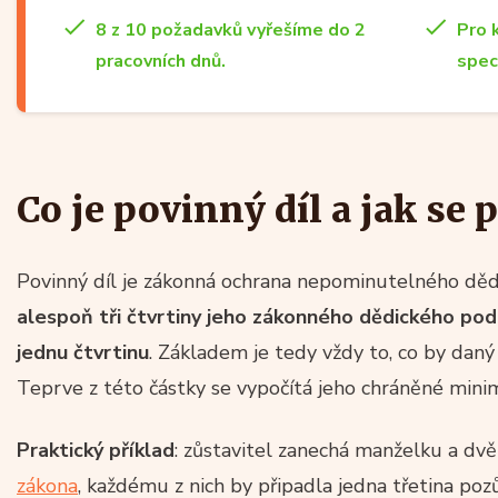
8 z 10 požadavků vyřešíme do 2
Pro 
pracovních dnů.
spec
Co je povinný díl a jak se 
Povinný díl je zákonná ochrana nepominutelného děd
alespoň tři čtvrtiny jeho zákonného dědického pod
jednu čtvrtinu
. Základem je tedy vždy to, co by daný
Teprve z této částky se vypočítá jeho chráněné min
Praktický příklad
: zůstavitel zanechá manželku a dv
zákona
, každému z nich by připadla jedna třetina poz