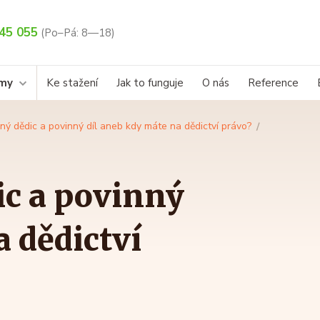
45 055
(Po–Pá: 8—18)
rmy
Ke stažení
Jak to funguje
O nás
Reference
ý dědic a povinný díl aneb kdy máte na dědictví právo?
c a povinný
a dědictví