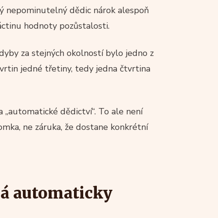
ilý nepominutelný dědic nárok alespoň
áctinu hodnoty pozůstalosti.
dyby za stejných okolností bylo jedno z
vrtin jedné třetiny, tedy jedna čtvrtina
a „automatické dědictví“. To ale není
omka, ne záruka, že dostane konkrétní
á automaticky