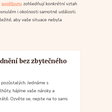
i
pojišťovny
zohledňují konkrétní vztah
zesnulém i okolnosti samotné události.
ležité, aby vaše situace nebyla
odnění bez zbytečného
 pozůstalých. Jednáme s
 lhůty, hájíme vaše nároky a
átě. Ozvěte se, nejste na to sami.