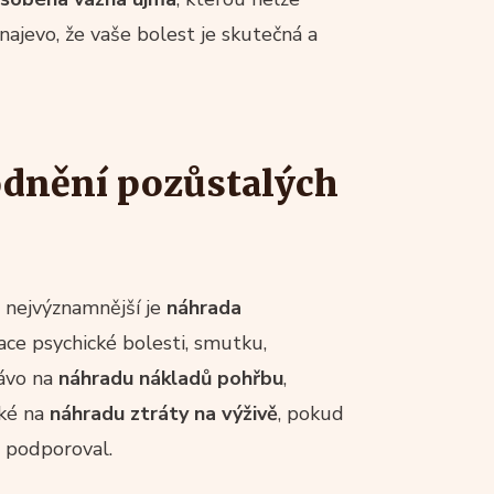
najevo, že vaše bolest je skutečná a
odnění pozůstalých
 nejvýznamnější je
náhrada
ce psychické bolesti, smutku,
rávo na
náhradu nákladů pohřbu
,
aké na
náhradu ztráty na výživě
, pokud
ě podporoval.