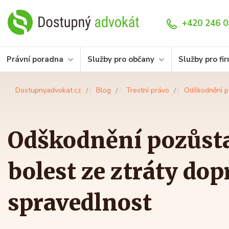
+420 246 0
Právní poradna
Služby pro občany
Služby pro fi
Dostupnyadvokat.cz
Blog
Trestní právo
Odškodnění po
Odškodnění pozůsta
bolest ze ztráty dop
spravedlnost