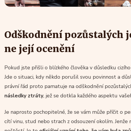
Odškodnění pozůstalých je
ne její ocenění
Pokud jste přišli o blízkého člověka v důsledku cizího
Jde o situaci, kdy někdo porušil svou povinnost a důs
právní řád proto pamatuje na odškodnění pozůstalýc
následky ztráty
, jež se dotkla každého aspektu vašeh
Je naprosto pochopitelné, že se vám může příčit o p
cítí vinu, stud nebo strach z odsouzení okolím. Jenže
neštěstí. Je to
oficiální uznání toho, že vám byla z