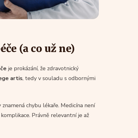
éče (a co už ne)
éče
je prokázání, že zdravotnický
ege artis
, tedy v souladu s odbornými
y znamená chybu lékaře. Medicína není
komplikace. Právně relevantní je až