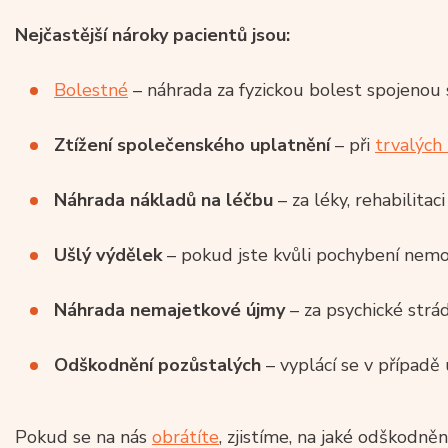
Nejčastější nároky pacientů jsou:
Bolestné
– náhrada za fyzickou bolest spojenou
Ztížení společenského uplatnění
– při
trvalých
Náhrada nákladů na léčbu
– za léky, rehabilitac
Ušlý výdělek
– pokud jste kvůli pochybení nemo
Náhrada
nemajetkové újmy
– za psychické strádá
Odškodnění pozůstalých
– vyplácí se v případě 
Pokud se na nás
obrátíte
, zjistíme, na jaké odškodně