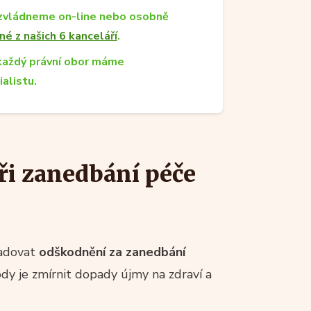
zvládneme on-line nebo osobně
né z našich 6 kanceláří
.
každý právní obor máme
ialistu.
ři zanedbání péče
žadovat
odškodnění za zanedbání
dy je zmírnit dopady újmy na zdraví a