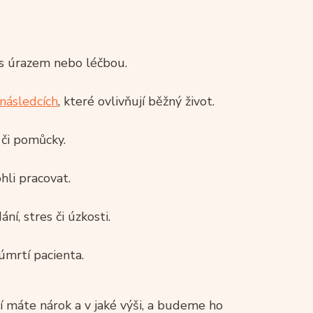
 s úrazem nebo léčbou.
 následcích
, které ovlivňují běžný život.
i či pomůcky.
hli pracovat.
ní, stres či úzkosti.
úmrtí pacienta.
ní máte nárok a v jaké výši, a budeme ho