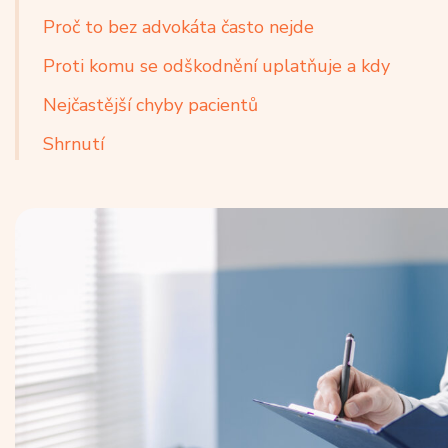
Proč to bez advokáta často nejde
Proti komu se odškodnění uplatňuje a kdy
Nejčastější chyby pacientů
Shrnutí