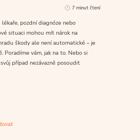
7 minut čtení
ě lékaře, pozdní diagnóze nebo
ové situaci mohou mít nárok na
hradu škody ale není automatické – je
. Poradíme vám, jak na to. Nebo si
si svůj případ nezávazně posoudit
dovat