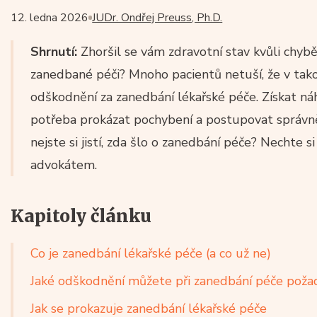
12. ledna 2026
JUDr. Ondřej Preuss, Ph.D.
Shrnutí:
Zhoršil se vám zdravotní stav kvůli chyb
zanedbané péči? Mnoho pacientů netuší, že v tak
odškodnění za zanedbání lékařské péče. Získat ná
potřeba prokázat pochybení a postupovat správně
nejste si jistí, zda šlo o zanedbání péče? Nechte 
advokátem.
Kapitoly článku
Co je zanedbání lékařské péče (a co už ne)
Jaké odškodnění můžete při zanedbání péče poža
Jak se prokazuje zanedbání lékařské péče