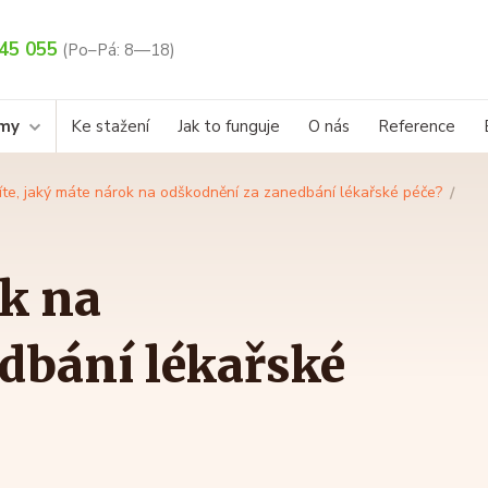
45 055
(Po–Pá: 8—18)
rmy
Ke stažení
Jak to funguje
O nás
Reference
íte, jaký máte nárok na odškodnění za zanedbání lékařské péče?
ok na
dbání lékařské