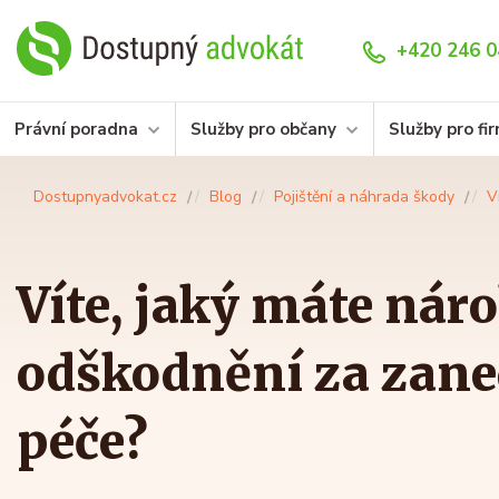
+420 246 0
Právní poradna
Služby pro občany
Služby pro fi
Dostupnyadvokat.cz
Blog
Pojištění a náhrada škody
V
Víte, jaký máte nár
odškodnění za zane
péče?