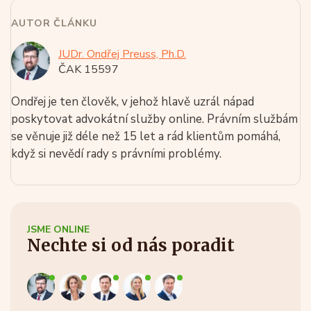
AUTOR ČLÁNKU
JUDr. Ondřej Preuss, Ph.D.
ČAK 15597
Ondřej je ten člověk, v jehož hlavě uzrál nápad
poskytovat advokátní služby online. Právním službám
se věnuje již déle než 15 let a rád klientům pomáhá,
když si nevědí rady s právními problémy.
JSME ONLINE
Nechte si od nás poradit