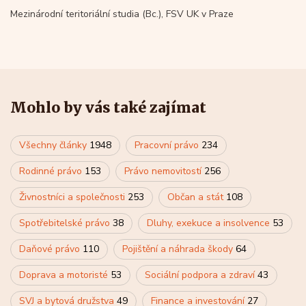
Mezinárodní teritoriální studia (Bc.), FSV UK v Praze
Mohlo by vás také zajímat
Všechny články
1948
Pracovní právo
234
Rodinné právo
153
Právo nemovitostí
256
Živnostníci a společnosti
253
Občan a stát
108
Spotřebitelské právo
38
Dluhy, exekuce a insolvence
53
Daňové právo
110
Pojištění a náhrada škody
64
Doprava a motoristé
53
Sociální podpora a zdraví
43
SVJ a bytová družstva
49
Finance a investování
27