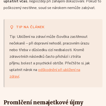
uplatnit včas
, nejpozději při zahájení dokazování. Pokud to
poškozený nestihne, soud se nárokem nemůže zabývat.
TIP NA ČLÁNEK
Tip: Ublížení na zdraví může člověka zastihnout
nečekaně – při dopravní nehodě, pracovním úrazu
nebo třeba v důsledku cizí nedbalosti. Kromě
zdravotních následků často přichází i ztráta
příjmu, bolest a psychické obtíže. Přečtěte si, jak
uplatnit nárok na
odškodnění při ublížení na
zdraví
.
Promlčení nemajetkové újmy