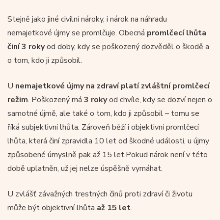
Stejně jako jiné civilní nároky, i nárok na náhradu
nemajetkové újmy se promlčuje. Obecná
promlčecí lhůta
činí 3 roky
od doby, kdy se poškozený dozvěděl o škodě a
o tom, kdo ji způsobil.
U
nemajetkové újmy na zdraví platí zvláštní promlčecí
režim
. Poškozený má
3 roky
od chvíle, kdy se dozví nejen o
samotné újmě, ale také o tom, kdo ji způsobil – tomu se
říká subjektivní lhůta. Zároveň běží i objektivní promlčecí
lhůta, která činí zpravidla 10 let od škodné události, u újmy
způsobené úmyslně pak až 15 let.Pokud nárok není v této
době uplatněn, už jej nelze úspěšně vymáhat.
U zvlášť závažných trestných činů proti zdraví či životu
může být objektivní lhůta
až 15 let
.