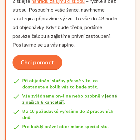
Získejte
náhradu za újmu či škodu
– rychle a bez
stresu. Posoudíme vaše šance, navrhneme
strategii a připravíme výzvu. To vše do 48 hodin
od objednávky. Když bude třeba, podáme
posléze žalobu a zajistíme právní zastoupení.
Postavíme se za vás naplno.
Chci pomoct
Při objednání služby přesně víte, co
dostanete a kolik vás to bude stát.
Vše zvládneme on-line nebo osobně v
jedné
z našich 6 kanceláří
.
8 z 10 požadavků vyřešíme do 2 pracovních
dnů.
Pro každý právní obor máme specialistu.