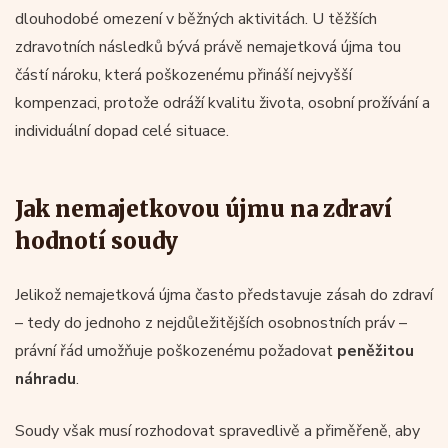
dlouhodobé omezení v běžných aktivitách. U těžších
zdravotních následků bývá právě nemajetková újma tou
částí nároku, která poškozenému přináší nejvyšší
kompenzaci, protože odráží kvalitu života, osobní prožívání a
individuální dopad celé situace.
Jak nemajetkovou újmu na zdraví
hodnotí soudy
Jelikož nemajetková újma často představuje zásah do zdraví
– tedy do jednoho z nejdůležitějších osobnostních práv –
právní řád umožňuje poškozenému požadovat
peněžitou
náhradu
.
Soudy však musí rozhodovat spravedlivě a přiměřeně, aby