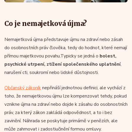
Co je nemajetková újma?
Nemajetková újma představuje újmu na zdraví nebo zásah
do osobnostních práv člověka, tedy do hodnot, které nemají
přímou majetkovou povahu.Typicky se jedná o
bolest,
psychické utrpení, ztížení společenského uplatnění
,
narušení cti, soukromí nebo lidské důstojnosti.
Občanský zákoník
nepřináší jednotnou definici, ale vychází z
toho, že nemajetkovou újmu lze kompenzovat tehdy, pokud
vznikne újma na zdraví nebo dojde k zásahu do osobnostních
práv, za který zákon zakládá odpovědnost, a to i bez
zavinění. Náhrada se poskytuje primárně v penězích, ale
může zahrnovat i zadostiučinění formou omluvy.