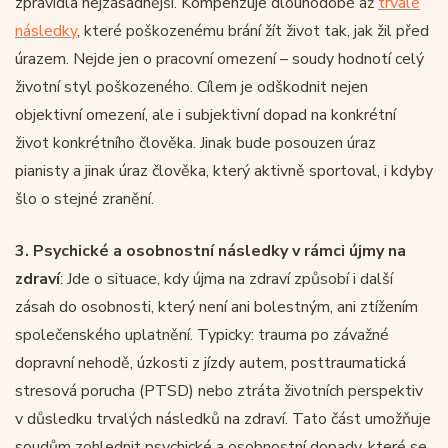
zpravidla nejzásadnější. Kompenzuje dlouhodobé až
trvalé
následky
, které poškozenému brání žít život tak, jak žil před
úrazem. Nejde jen o pracovní omezení – soudy hodnotí celý
životní styl poškozeného. Cílem je odškodnit nejen
objektivní omezení, ale i subjektivní dopad na konkrétní
život konkrétního člověka. Jinak bude posouzen úraz
pianisty a jinak úraz člověka, který aktivně sportoval, i kdyby
šlo o stejné zranění.
3.
Psychické a osobnostní následky v rámci újmy na
zdraví
: Jde o situace, kdy újma na zdraví způsobí i další
zásah do osobnosti, který není ani bolestným, ani ztížením
společenského uplatnění. Typicky: trauma po závažné
dopravní nehodě, úzkosti z jízdy autem, posttraumatická
stresová porucha (PTSD) nebo ztráta životních perspektiv
v důsledku trvalých následků na zdraví. Tato část umožňuje
soudům zohlednit psychické a osobnostní dopady, které se