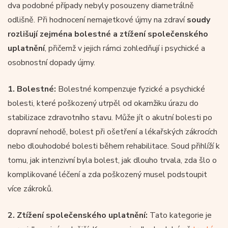
dva podobné případy nebyly posouzeny diametrálně
odlišně. Při hodnocení nemajetkové újmy na zdraví
soudy
rozlišují zejména bolestné a ztížení společenského
uplatnění
, přičemž v jejich rámci zohledňují i psychické a
osobnostní dopady újmy.
1.
Bolestné:
Bolestné kompenzuje fyzické a psychické
bolesti, které poškozený utrpěl od okamžiku úrazu do
stabilizace zdravotního stavu. Může jít o akutní bolesti po
dopravní nehodě, bolest při ošetření a lékařských zákrocích
nebo dlouhodobé bolesti během rehabilitace. Soud přihlíží k
tomu, jak intenzivní byla bolest, jak dlouho trvala, zda šlo o
komplikované léčení a zda poškozený musel podstoupit
více zákroků.
2.
Ztížení společenského uplatnění:
Tato kategorie je