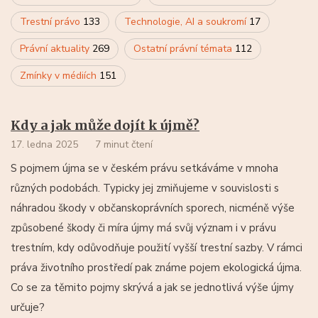
Trestní právo
133
Technologie, AI a soukromí
17
Právní aktuality
269
Ostatní právní témata
112
Zmínky v médiích
151
Kdy a jak může dojít k újmě?
17. ledna 2025
7 minut čtení
S pojmem újma se v českém právu setkáváme v mnoha
různých podobách. Typicky jej zmiňujeme v souvislosti s
náhradou škody v občanskoprávních sporech, nicméně výše
způsobené škody či míra újmy má svůj význam i v právu
trestním, kdy odůvodňuje použití vyšší trestní sazby. V rámci
práva životního prostředí pak známe pojem ekologická újma.
Co se za těmito pojmy skrývá a jak se jednotlivá výše újmy
určuje?