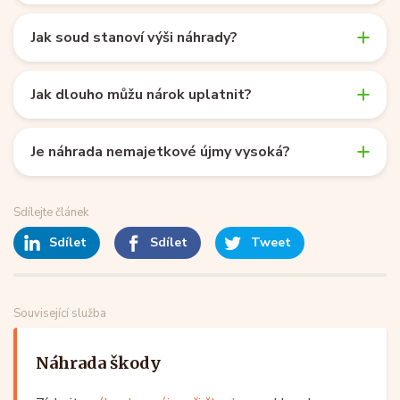
Jak soud stanoví výši náhrady?
Jak dlouho můžu nárok uplatnit?
Je náhrada nemajetkové újmy vysoká?
Sdílejte článek
Sdílet
Sdílet
Tweet
Související služba
Náhrada škody