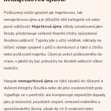
Poškozený může uplatnit jak majetkovou, tak
nemajetkovou újmu a je důležité obě kategorie od sebe
jasně odlišovat.
Majetková újma
, někdy označovaná jako
škoda, představuje veškeré finanční ztráty způsobené
škodnou událostí. Typicky jde o ušlý výdělek, náklady na
léčení, výdaje spojené s péčí o domácnost a také o ztrátu
nebo poškození majetku. Cílem je uvést poškozeného do
stavu, v jakém by byl, pokud by ke škodné události vůbec
nedošlo.
Naopak
nemajetková újma
se týká zásahů do tělesné a
duševní integrity člověka nebo do jeho osobnostních práv.
Vyjadřuje se v penězích, ale kompenzuje nepeněžní dopady,
jako je bolestné, psychické utrpení, omezení rodinného a
společenského života, zásah do cti či soukromí nebo