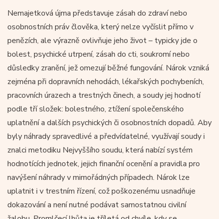
Nemajetková újma představuje zásah do zdraví nebo
osobnostních práv člověka, který nelze vyčíslit přímo v
penězích, ale výrazně ovlivňuje jeho život – typicky jde o
bolest, psychické utrpení, zásah do cti, soukromí nebo
důsledky zranění, jež omezují běžné fungování. Nárok vzniká
zejména při dopravních nehodách, lékařských pochybeních,
pracovních úrazech a trestných činech, a soudy jej hodnotí
podle tří složek: bolestného, ztížení společenského
uplatnění a dalších psychických či osobnostních dopadů. Aby
byly náhrady spravedlivé a předvídatelné, využívají soudy i
znalci metodiku Nejvyššího soudu, která nabízí systém
hodnotících jednotek, jejich finanční ocenění a pravidla pro
navýšení náhrady v mimořádných případech. Nárok lze
uplatnit i v trestním řízení, což poškozenému usnadňuje
dokazování a není nutné podávat samostatnou civilní
žalobu. Promlčecí lhůta je tříletá od chvíle, kdy se