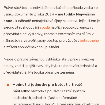
Právě složitost a individuálnost každého případu vedla ke
vzniku dokumentu z roku 2014 –
metodiky
Nejvyššího
soudu
k náhradě nemajetkové újmy na zdraví. Jejím cílem je
sjednotit rozhodování
soudů
napříč republikou, umožnit
předvídatelné výsledky, zabránit extrémním rozdílům v
náhradách a vytvořit jasný postup pro výpočet
bolestného
a ztížení společenského uplatnění.
Nejde o právně závaznou vyhlášku, ale v praxi ji využívají
soudy, znalci i pojišťovny, aby byla rozhodování jednotná a
předvídatelná. Metodika obsahuje zejména:
Hodnoticí jednotky pro bolest a trvalé
následky
: Metodika používá vlastní systém
hodnotících jednotek (často neformálně
označovaných jako „body“), které umožňují objektivně