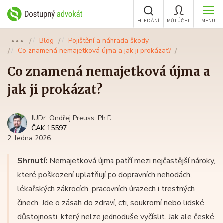
HLEDÁNÍ
MŮJ ÚČET
MENU
Blog
Pojištění a náhrada škody
●●●
Co znamená nemajetková újma a jak ji prokázat?
Co znamená nemajetková újma a
jak ji prokázat?
JUDr. Ondřej Preuss, Ph.D.
ČAK 15597
2. ledna 2026
Shrnutí:
Nemajetková újma patří mezi nejčastější nároky,
které poškození uplatňují po dopravních nehodách,
lékařských zákrocích, pracovních úrazech i trestných
činech. Jde o zásah do zdraví, cti, soukromí nebo lidské
důstojnosti, který nelze jednoduše vyčíslit. Jak ale české