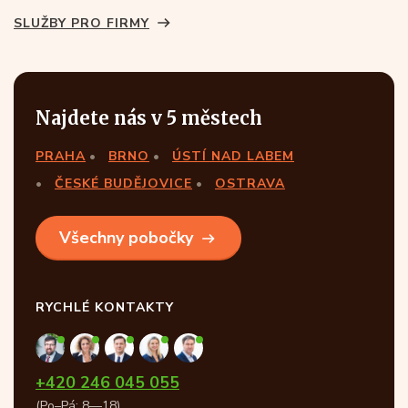
SLUŽBY PRO FIRMY
Najdete nás v 5 městech
PRAHA
BRNO
ÚSTÍ NAD LABEM
ČESKÉ BUDĚJOVICE
OSTRAVA
Všechny pobočky
RYCHLÉ KONTAKTY
+420 246 045 055
(Po–Pá: 8—18)