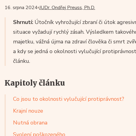
16. srpna 2024
JUDr. Ondřej Preuss, Ph.D.
Shrnutí:
Útočník vyhrožující zbraní či útok agresiv
situace vyžadují rychlý zásah. Výsledkem takov
majetku, vážná újma na zdraví člověka či smrt zvíř
a kdy se jedná o okolnosti vylučující protiprávno
článku.
Kapitoly článku
Co jsou to okolnosti vylučující protiprávnost?
Krajní nouze
Nutná obrana
Svolení poškozeného