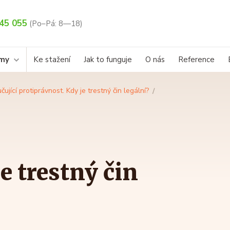
45 055
(Po–Pá: 8—18)
rmy
Ke stažení
Jak to funguje
O nás
Reference
čující protiprávnost. Kdy je trestný čin legální?
e trestný čin