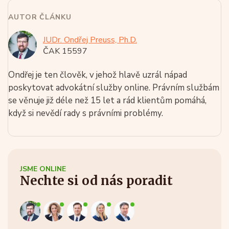
AUTOR ČLÁNKU
JUDr. Ondřej Preuss, Ph.D.
ČAK 15597
Ondřej je ten člověk, v jehož hlavě uzrál nápad
poskytovat advokátní služby online. Právním službám
se věnuje již déle než 15 let a rád klientům pomáhá,
když si nevědí rady s právními problémy.
JSME ONLINE
Nechte si od nás poradit