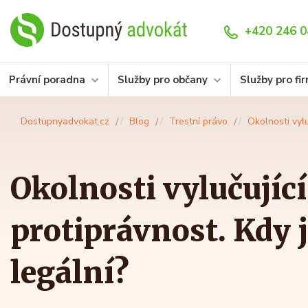
+420 246 0
Právní poradna
Služby pro občany
Služby pro fi
Dostupnyadvokat.cz
Blog
Trestní právo
Okolnosti vylu
Okolnosti vylučující
protiprávnost. Kdy j
legální?