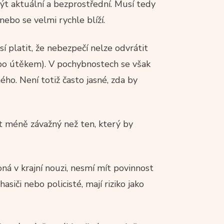
ýt aktuální a bezprostřední. Musí tedy
ebo se velmi rychle blíží.
sí platit, že nebezpečí nelze odvrátit
bo útěkem). V pochybnostech se však
ého. Není totiž často jasné, zda by
t méně závažný než ten, který by
oná v krajní nouzi, nesmí mít povinnost
asiči nebo policisté, mají riziko jako