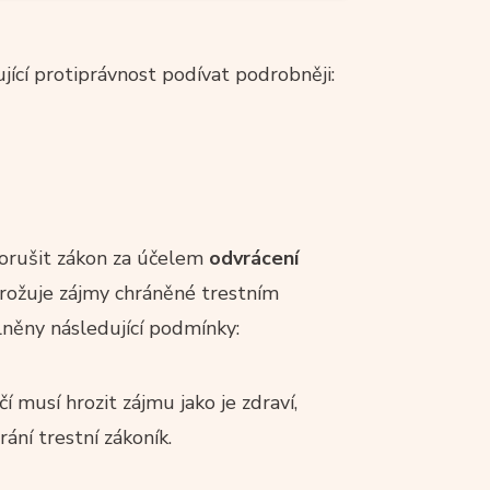
jící protiprávnost podívat podrobněji:
porušit zákon za účelem
odvrácení
hrožuje zájmy chráněné trestním
lněny následující podmínky:
í musí hrozit zájmu jako je zdraví,
ání trestní zákoník.