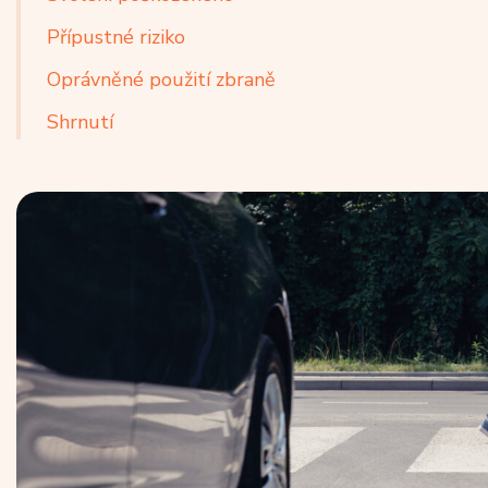
Přípustné riziko
Oprávněné použití zbraně
Shrnutí