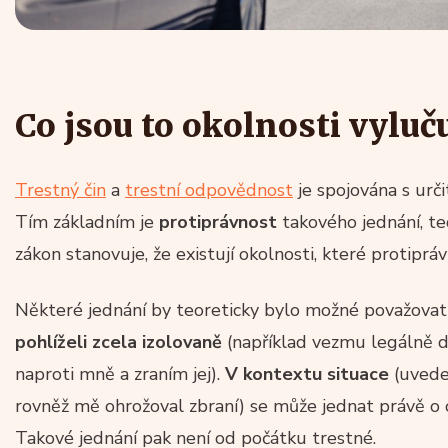
Co jsou to okolnosti vyluč
Trestný čin
a
trestní odpovědnost
je spojována s urči
Tím základním je
protiprávnost
takového jednání, t
zákon stanovuje, že existují okolnosti, které protipráv
Některé jednání by teoreticky bylo možné považovat
pohlíželi zcela izolovaně
(například vezmu legálně d
naproti mně a zraním jej).
V kontextu situace
(uvede
rovněž mě ohrožoval zbraní) se může jednat právě o o
Takové jednání pak není od počátku trestné.