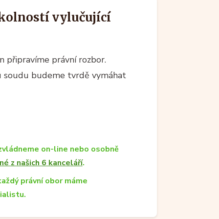
okolností vylučující
 připravíme právní rozbor.
 u soudu budeme tvrdě vymáhat
zvládneme on-line nebo osobně
né z našich 6 kanceláří
.
každý právní obor máme
ialistu.