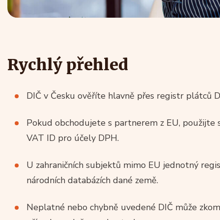
Rychlý přehled
DIČ v Česku ověříte hlavně přes registr plátců 
Pokud obchodujete s partnerem z EU, použijte s
VAT ID pro účely DPH.
U zahraničních subjektů mimo EU jednotný regist
národních databázích dané země.
Neplatné nebo chybně uvedené DIČ může zkompl