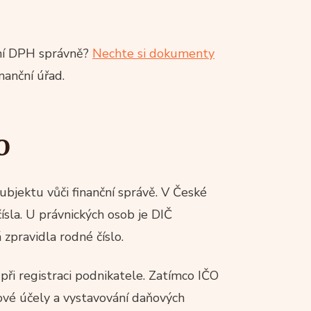
iční DPH správně?
Nechte si dokumenty
inanční úřad.
ČO
 subjektu vůči finanční správě. V České
ísla. U právnických osob je DIČ
zpravidla rodné číslo.
é při registraci podnikatele. Zatímco IČO
ové účely a vystavování daňových