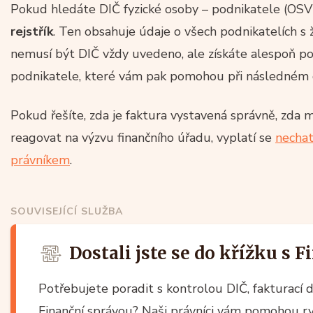
Pokud hledáte DIČ fyzické osoby – podnikatele (OSV
rejstřík
. Ten obsahuje údaje o všech podnikatelích s
nemusí být DIČ vždy uvedeno, ale získáte alespoň pot
podnikatele, které vám pak pomohou při následném 
Pokud řešíte, zda je faktura vystavená správně, zda
reagovat na výzvu finančního úřadu, vyplatí se
nechat
právníkem
.
SOUVISEJÍCÍ SLUŽBA
Dostali jste se do křížku s 
Potřebujete poradit s kontrolou DIČ, fakturací d
Finanční správou? Naši právníci vám pomohou ryc