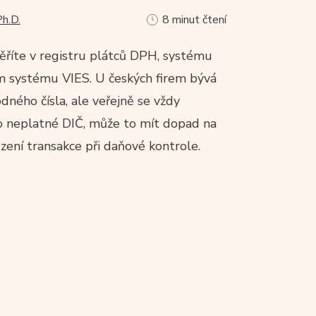
Ph.D.
8 minut čtení
ověříte v registru plátců DPH, systému
 systému VIES. U českých firem bývá
ného čísla, ale veřejně se vždy
o neplatné DIČ, může to mít dopad na
ení transakce při daňové kontrole.