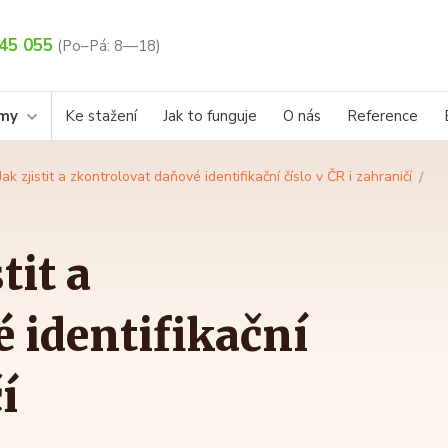
45 055
(Po–Pá: 8—18)
rmy
Ke stažení
Jak to funguje
O nás
Reference
ak zjistit a zkontrolovat daňové identifikační číslo v ČR i zahraničí
tit a
 identifikační
í