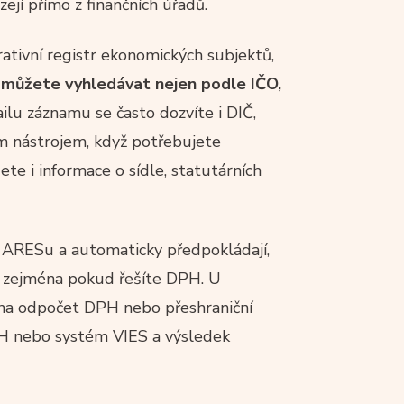
ejí přímo z finančních úřadů.
rativní registr ekonomických subjektů,
u
můžete vyhledávat nejen podle IČO,
ailu záznamu se často dozvíte i DIČ,
m nástrojem, když potřebujete
te i informace o sídle, statutárních
 v ARESu a automaticky předpokládají,
t, zejména pokud řešíte DPH. U
 na odpočet DPH nebo přeshraniční
PH nebo systém VIES a výsledek