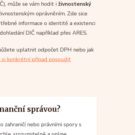
Č), může se vám hodit i
živnostenský
 živnostenským oprávněním. Zde sice
řebné informace o identitě a existenci
dohledání DIČ například přes ARES.
 můžete uplatnit odpočet DPH nebo jak
 si konkrétní případ posoudit
Finanční správou?
o zahraničí nebo právními spory s
hle, srozumitelně a online.