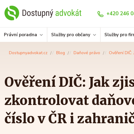
+420 246 0
Právní poradna
Služby pro občany
Služby pro fi
Dostupnyadvokat.cz
Blog
Daňové právo
Ověření DIČ: J
Ověření DIČ: Jak zjis
zkontrolovat daňové
číslo v ČR i zahranič