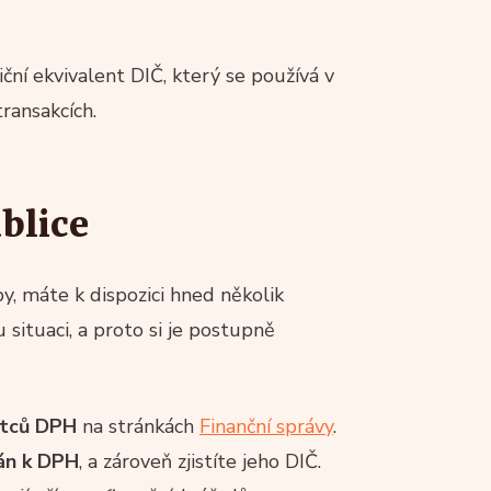
niční ekvivalent DIČ, který se používá v
ransakcích.
ublice
y, máte k dispozici hned několik
u situaci, a proto si je postupně
átců DPH
na stránkách
Finanční správy
.
ván k DPH
, a zároveň zjistíte jeho DIČ.