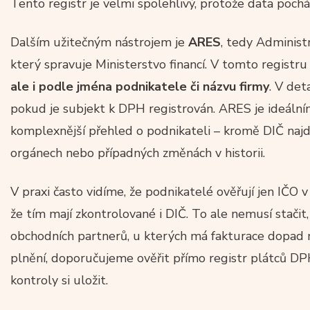
Tento registr je velmi spolehlivý, protože data pocház
Dalším užitečným nástrojem je
ARES
, tedy Administ
který spravuje Ministerstvo financí. V tomto registr
ale i podle jména podnikatele či názvu firmy
. V det
pokud je subjekt k DPH registrován. ARES je ideální
komplexnější přehled o podnikateli – kromě DIČ najde
orgánech nebo případných změnách v historii.
V praxi často vidíme, že podnikatelé ověřují jen IČO
že tím mají zkontrolované i DIČ. To ale nemusí stači
obchodních partnerů, u kterých má fakturace dopad
plnění, doporučujeme ověřit přímo registr plátců D
kontroly si uložit.