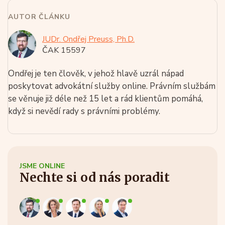
AUTOR ČLÁNKU
JUDr. Ondřej Preuss, Ph.D.
ČAK 15597
Ondřej je ten člověk, v jehož hlavě uzrál nápad
poskytovat advokátní služby online. Právním službám
se věnuje již déle než 15 let a rád klientům pomáhá,
když si nevědí rady s právními problémy.
JSME ONLINE
Nechte si od nás poradit