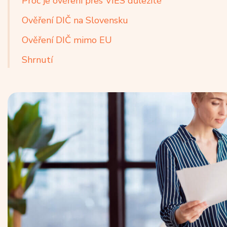
Proč je ověření přes VIES důležité
Ověření DIČ na Slovensku
Ověření DIČ mimo EU
Shrnutí